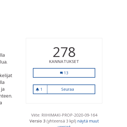
278
lla
lua.
KANNATUKSET
Toisen asteen urheiluvalmennus taka
13
elijat
lla
 ja
1
Seuraa
Toisen asteen urheiluvalmenn
1 seuraaja
hteen.
a
Viite: RIIHIMAKI-PROP-2020-09-164
Versio 3
(yhteensä 3 kpl)
näytä muut
versiot