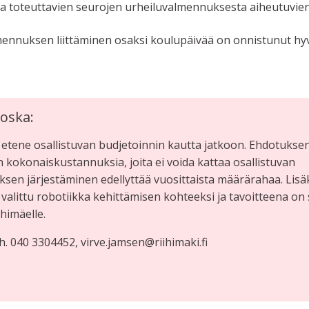
a toteuttavien seurojen urheiluvalmennuksesta aiheutuvie
nnuksen liittäminen osaksi koulupäivää on onnistunut hyv
oska:
ti etene osallistuvan budjetoinnin kautta jatkoon. Ehdotukse
 kokonaiskustannuksia, joita ei voida kattaa osallistuvan
sen järjestäminen edellyttää vuosittaista määrärahaa. Lisä
alittu robotiikka kehittämisen kohteeksi ja tavoitteena on
ihimäelle.
h. 040 3304452, virve.jamsen@riihimaki.fi