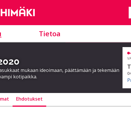
u
Tietoa
 2020
VA
T
a asukkaat mukaan ideoimaan, päättämään ja tekemään
0
vampi kotipaikka.
P
lmat
Ehdotukset