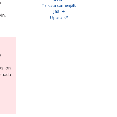
n
Tarkista sormenjälki
Jaa
in,
Upota
n
ksi on
 saada