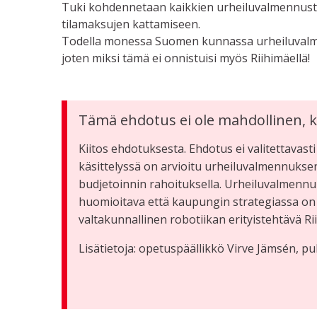
Tuki kohdennetaan kaikkien urheiluvalmennust
tilamaksujen kattamiseen.
Todella monessa Suomen kunnassa urheiluvalme
joten miksi tämä ei onnistuisi myös Riihimäellä!
Tämä ehdotus ei ole mahdollinen, k
Kiitos ehdotuksesta. Ehdotus ei valitettavas
käsittelyssä on arvioitu urheiluvalmennuksen
budjetoinnin rahoituksella. Urheiluvalmennuk
huomioitava että kaupungin strategiassa on v
valtakunnallinen robotiikan erityistehtävä Ri
Lisätietoja: opetuspäällikkö Virve Jämsén, pu