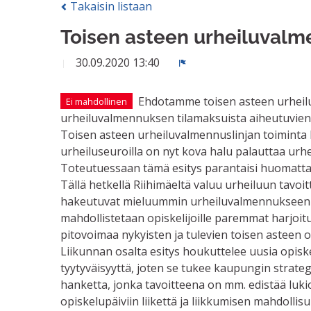
Takaisin listaan
Toisen asteen urheiluvalme
30.09.2020 13:40
Ilmoita
Ehdotamme toisen asteen urheil
Ei mahdollinen
urheiluvalmennuksen tilamaksuista aiheutuvien 
Toisen asteen urheiluvalmennuslinjan toiminta la
urheiluseuroilla on nyt kova halu palauttaa urh
Toteutuessaan tämä esitys parantaisi huomattava
Tällä hetkellä Riihimäeltä valuu urheiluun tavoit
hakeutuvat mieluummin urheiluvalmennukseen pa
mahdollistetaan opiskelijoille paremmat harjoit
pitovoimaa nykyisten ja tulevien toisen asteen 
Liikunnan osalta esitys houkuttelee uusia opiske
tyytyväisyyttä, joten se tukee kaupungin strate
hanketta, jonka tavoitteena on mm. edistää lukio
opiskelupäiviin liikettä ja liikkumisen mahdollisu