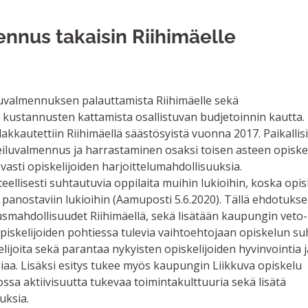
nnus takaisin Riihimäelle
uvalmennuksen palauttamista Riihimäelle sekä
kustannusten kattamista osallistuvan budjetoinnin kautta.
kkautettiin Riihimäellä säästösyistä vuonna 2017. Paikallisi
eiluvalmennus ja harrastaminen osaksi toisen asteen opiske
sti opiskelijoiden harjoittelumahdollisuuksia.
teellisesti suhtautuvia oppilaita muihin lukioihin, koska opisk
nostaviin lukioihin (Aamuposti 5.6.2020). Tällä ehdotukse
usmahdollisuudet Riihimäellä, sekä lisätään kaupungin veto-
opiskelijoiden pohtiessa tulevia vaihtoehtojaan opiskelun su
lijoita sekä parantaa nykyisten opiskelijoiden hyvinvointia j
giaa. Lisäksi esitys tukee myös kaupungin Liikkuva opiskelu
ssa aktiivisuutta tukevaa toimintakulttuuria sekä lisätä
uksia.