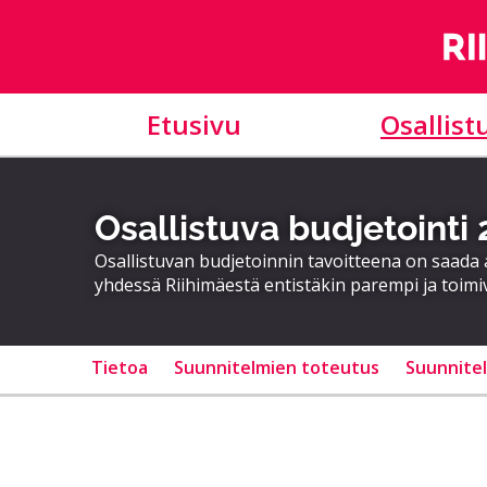
Etusivu
Osallist
Osallistuva budjetointi
Osallistuvan budjetoinnin tavoitteena on saad
yhdessä Riihimäestä entistäkin parempi ja toimi
Tietoa
Suunnitelmien toteutus
Suunnite