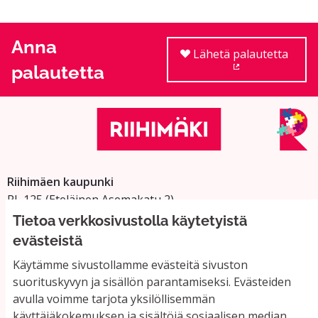
Anna
Lähetä palautetta
palautetta
(Ulkoinen linkki
Riihimäen kaupunki
PL 125 (Eteläinen Asemakatu 2)
11101 Riihimäki
Tietoa verkkosivustolla käytetyistä
Vaihde: 019 758 4000
evästeistä
Sähköpostiosoitteet:
Käytämme sivustollamme evästeitä sivuston
etunimi.sukunimi@riihimaki.fi
suorituskyvyn ja sisällön parantamiseksi. Evästeiden
avulla voimme tarjota yksilöllisemmän
käyttäjäkokemuksen ja sisältöjä sosiaalisen median
Yhteystiedot ja usein kysyttyä