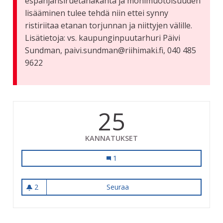
espanjansiruetanakanta ja monimuotoisuuden
lisääminen tulee tehdä niin ettei synny
ristiriitaa etanan torjunnan ja niittyjen välille.
Lisätietoja: vs. kaupunginpuutarhuri Päivi
Sundman, paivi.sundman@riihimaki.fi, 040 485
9622
25
KANNATUKSET
Pelastetaan pölyttäjät
1
2
Seuraa
Pelastetaan pölyttäjät
2 seuraajaa