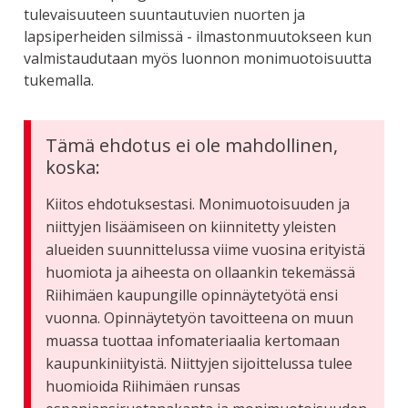
tulevaisuuteen suuntautuvien nuorten ja
lapsiperheiden silmissä - ilmastonmuutokseen kun
valmistaudutaan myös luonnon monimuotoisuutta
tukemalla.
Tämä ehdotus ei ole mahdollinen,
koska:
Kiitos ehdotuksestasi. Monimuotoisuuden ja
niittyjen lisäämiseen on kiinnitetty yleisten
alueiden suunnittelussa viime vuosina erityistä
huomiota ja aiheesta on ollaankin tekemässä
Riihimäen kaupungille opinnäytetyötä ensi
vuonna. Opinnäytetyön tavoitteena on muun
muassa tuottaa infomateriaalia kertomaan
kaupunkiniityistä. Niittyjen sijoittelussa tulee
huomioida Riihimäen runsas