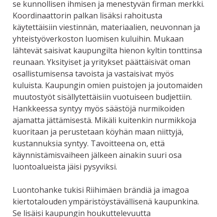
se kunnollisen ihmisen ja menestyvän firman merkki.
Koordinaattorin palkan lisäksi rahoitusta
käytettäisiin viestinnän, materiaalien, neuvonnan ja
yhteistyöverkoston luomisen kuluihin. Mukaan
lähtevät saisivat kaupungilta hienon kyltin tonttinsa
reunaan. Yksityiset ja yritykset päättäisivät oman
osallistumisensa tavoista ja vastaisivat myös
kuluista. Kaupungin omien puistojen ja joutomaiden
muutostyöt sisällytettäisiin vuotuiseen budjettiin.
Hankkeessa syntyy myös säästöjä nurmikoiden
ajamatta jättämisestä. Mikäli kuitenkin nurmikkoja
kuoritaan ja perustetaan köyhän maan niittyjä,
kustannuksia syntyy. Tavoitteena on, että
käynnistämisvaiheen jälkeen ainakin suuri osa
luontoalueista jäisi pysyviksi.
Luontohanke tukisi Riihimäen brändiä ja imagoa
kiertotalouden ympäristöystävällisenä kaupunkina.
Se lisäisi kaupungin houkuttelevuutta