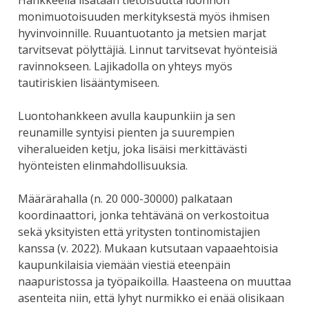
Hankkeella lisätään tietoisuutta luonnon
monimuotoisuuden merkityksestä myös ihmisen
hyvinvoinnille. Ruuantuotanto ja metsien marjat
tarvitsevat pölyttäjiä. Linnut tarvitsevat hyönteisiä
ravinnokseen. Lajikadolla on yhteys myös
tautiriskien lisääntymiseen.
Luontohankkeen avulla kaupunkiin ja sen
reunamille syntyisi pienten ja suurempien
viheralueiden ketju, joka lisäisi merkittävästi
hyönteisten elinmahdollisuuksia.
Määrärahalla (n. 20 000-30000) palkataan
koordinaattori, jonka tehtävänä on verkostoitua
sekä yksityisten että yritysten tontinomistajien
kanssa (v. 2022). Mukaan kutsutaan vapaaehtoisia
kaupunkilaisia viemään viestiä eteenpäin
naapuristossa ja työpaikoilla. Haasteena on muuttaa
asenteita niin, että lyhyt nurmikko ei enää olisikaan