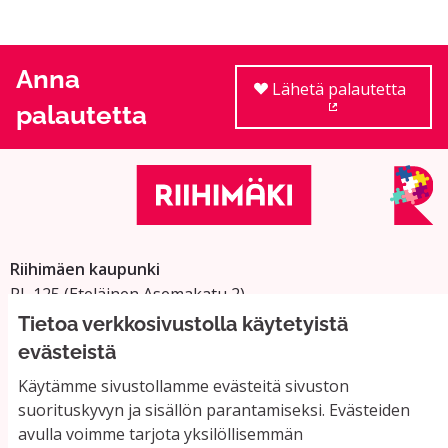
Anna
Lähetä palautetta
palautetta
(Ulkoinen linkki
Riihimäen kaupunki
PL 125 (Eteläinen Asemakatu 2)
11101 Riihimäki
Tietoa verkkosivustolla käytetyistä
Vaihde: 019 758 4000
evästeistä
Sähköpostiosoitteet:
Käytämme sivustollamme evästeitä sivuston
etunimi.sukunimi@riihimaki.fi
suorituskyvyn ja sisällön parantamiseksi. Evästeiden
avulla voimme tarjota yksilöllisemmän