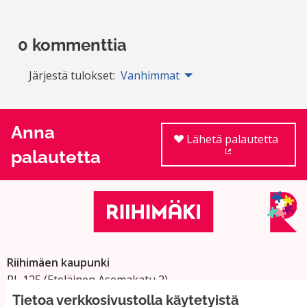
0 kommenttia
Järjestä tulokset:
Vanhimmat
Anna
Lähetä palautetta
palautetta
(Ulkoinen linkki
Riihimäen kaupunki
PL 125 (Eteläinen Asemakatu 2)
11101 Riihimäki
Tietoa verkkosivustolla käytetyistä