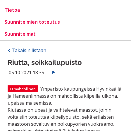
Tietoa
Suunnitelmien toteutus
Suunnitelmat
Takaisin listaan
Riutta, seikkailupuisto
05.10.2021 18:35
Ilmoita
Ympäristö kaupungeissa Hyvinkäällä
Ei mahdollinen
ja Hämeenlinnassa on mahdollista kiipeillä ulkona,
upeissa maisemissa.
Riutassa on upeat ja vaihtelevat maastot, joihin
voitaisiin toteuttaa kiipeilypuisto, sekä erilaisten
maastoon soveltuvien polkupyörien vuokraamo,