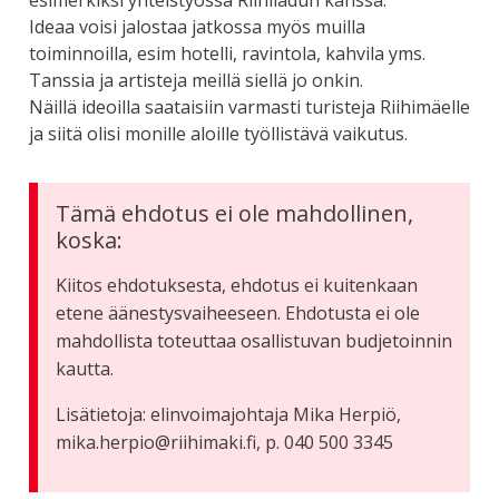
esimerkiksi yhteistyössä Riihiladun kanssa.
Ideaa voisi jalostaa jatkossa myös muilla
toiminnoilla, esim hotelli, ravintola, kahvila yms.
Tanssia ja artisteja meillä siellä jo onkin.
Näillä ideoilla saataisiin varmasti turisteja Riihimäelle
ja siitä olisi monille aloille työllistävä vaikutus.
Tämä ehdotus ei ole mahdollinen,
koska:
Kiitos ehdotuksesta, ehdotus ei kuitenkaan
etene äänestysvaiheeseen. Ehdotusta ei ole
mahdollista toteuttaa osallistuvan budjetoinnin
kautta.
Lisätietoja: elinvoimajohtaja Mika Herpiö,
mika.herpio@riihimaki.fi, p. 040 500 3345