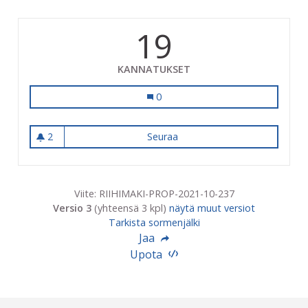
19
KANNATUKSET
Riutta, seikkailupuisto
0
2
Seuraa
Riutta, seikkailupuisto
2 seuraajaa
Viite: RIIHIMAKI-PROP-2021-10-237
Versio 3
(yhteensä 3 kpl)
näytä muut versiot
Tarkista sormenjälki
Jaa
Upota