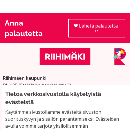
Anna
Lähetä palautetta
palautetta
(Ulkoinen linkki
Riihimäen kaupunki
PL 125 (Eteläinen Asemakatu 2)
11101 Riihimäki
Tietoa verkkosivustolla käytetyistä
Vaihde: 019 758 4000
evästeistä
Sähköpostiosoitteet:
Käytämme sivustollamme evästeitä sivuston
etunimi.sukunimi@riihimaki.fi
suorituskyvyn ja sisällön parantamiseksi. Evästeiden
avulla voimme tarjota yksilöllisemmän