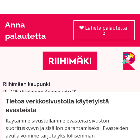
Anna
Lähetä palautetta
palautetta
(Ulkoinen linkki
Riihimäen kaupunki
PL 125 (Eteläinen Asemakatu 2)
11101 Riihimäki
Tietoa verkkosivustolla käytetyistä
Vaihde: 019 758 4000
evästeistä
Sähköpostiosoitteet:
Käytämme sivustollamme evästeitä sivuston
etunimi.sukunimi@riihimaki.fi
suorituskyvyn ja sisällön parantamiseksi. Evästeiden
avulla voimme tarjota yksilöllisemmän