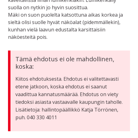
käveltävissä ilman lumikenkiäkin. Lumikenkäily
suolla on nytkin jo hyvin suosittua.
Mäki on suon puolelta katsottuna aikas korkea ja
sieltä olisi suolle hyvät näköalat (pidemmällekin),
kunhan vielä laavun edustalta karsittaisiin
näköesteitä pois.
Tämä ehdotus ei ole mahdollinen,
koska:
Kiitos ehdotuksesta. Ehdotus ei valitettavasti
etene jatkoon, koska ehdotus ei saanut
vaadittua kannatusmäärää. Ehdotus on viety
tiedoksi asiasta vastaavalle kaupungin taholle.
Lisätietoja: hallintopäällikkö Katja Törrönen,
puh. 040 330 4011