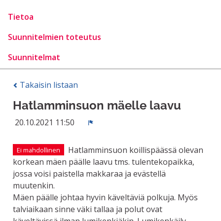
Tietoa
Suunnitelmien toteutus
Suunnitelmat
Takaisin listaan
Hatlamminsuon mäelle laavu
20.10.2021 11:50
Ilmoita
Hatlamminsuon koillispäässä olevan
Ei mahdollinen
korkean mäen päälle laavu tms. tulentekopaikka,
jossa voisi paistella makkaraa ja evästellä
muutenkin.
Mäen päälle johtaa hyvin käveltäviä polkuja. Myös
talviaikaan sinne väki tallaa ja polut ovat