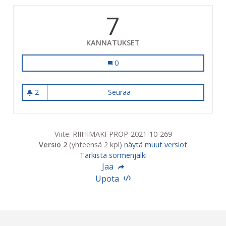
7
KANNATUKSET
Hatlamminsuon mäelle laavu
0
2
Seuraa
Hatlamminsuon mäelle laav
2 seuraajaa
Viite: RIIHIMAKI-PROP-2021-10-269
Versio 2
(yhteensä 2 kpl)
näytä muut versiot
Tarkista sormenjälki
Jaa
Upota