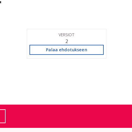
"
VERSIOT
2
Palaa ehdotukseen
(Ulkoinen linkki)