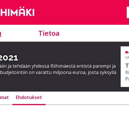
u
Tietoa
 2021
VA
T
ään ja tehdään yhdessä Riihimäestä entistä parempi ja
budjetointiin on varattu miljoona euroa, josta syksyllä
0
P
lmat
Ehdotukset