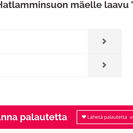
Hatlamminsuon mäelle laavu 
nna palautetta
Lähetä palautetta