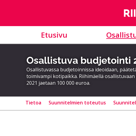
Etusivu
Osallist
Osallistuva budjetointi
Osallistuvassa budjetoinnissa ideoidaan, päätet
toimivampi kotipaikka. Riihimäellä osallistuvaan 
2021 jaetaan 100 000 euroa.
Tietoa
Suunnitelmien toteutus
Suunnite