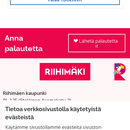
Anna
Lähetä palautetta
palautetta
(Ulkoinen linkki
Riihimäen kaupunki
PL 125 (Eteläinen Asemakatu 2)
11101 Riihimäki
Tietoa verkkosivustolla käytetyistä
Vaihde: 019 758 4000
evästeistä
Sähköpostiosoitteet:
Käytämme sivustollamme evästeitä sivuston