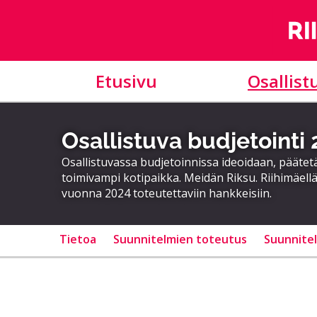
Etusivu
Osallist
Osallistuva budjetointi
Osallistuvassa budjetoinnissa ideoidaan, päätet
toimivampi kotipaikka. Meidän Riksu. Riihimäellä
vuonna 2024 toteutettaviin hankkeisiin.
Tietoa
Suunnitelmien toteutus
Suunnite