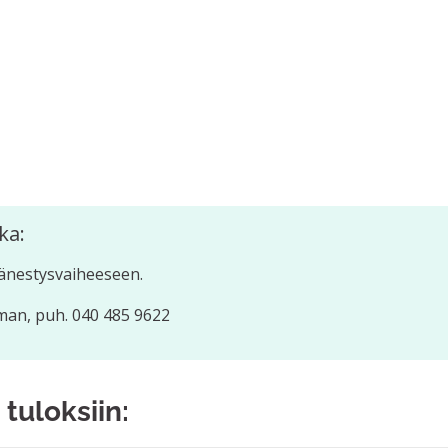
ka:
änestysvaiheeseen.
man, puh. 040 485 9622
 tuloksiin: