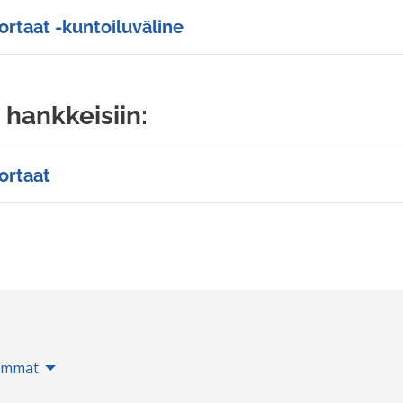
rtaat -kuntoiluväline
 hankkeisiin:
ortaat
immat