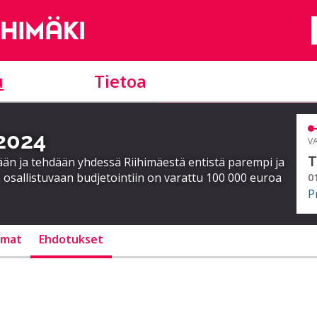
u
Tietoa
 2024
VA
T
ään ja tehdään yhdessä Riihimäestä entistä parempi ja
 osallistuvaan budjetointiin on varattu 100 000 euroa
0
P
lmat
Ehdotukset