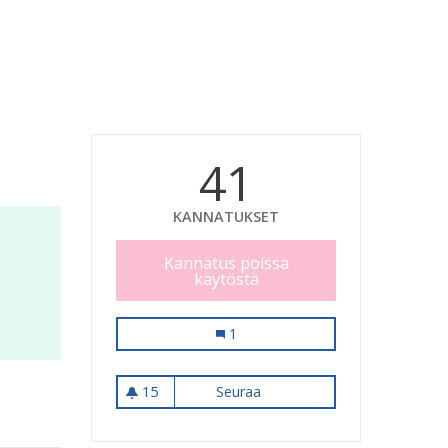
41
KANNATUKSET
Kannatus poissa
käytöstä
Vahteristoon kuntoportaat
1
15
Seuraa
Vahteristoon kuntoportaat
15 seuraajaa