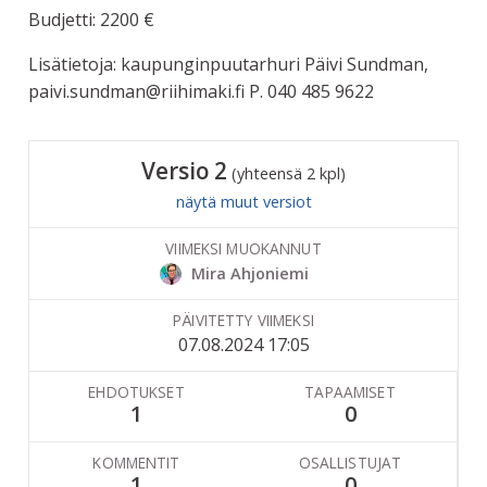
Budjetti: 2200 €
Lisätietoja: kaupunginpuutarhuri Päivi Sundman,
paivi.sundman@riihimaki.fi P. 040 485 9622
Versio 2
(yhteensä 2 kpl)
näytä muut versiot
VIIMEKSI MUOKANNUT
Mira Ahjoniemi
PÄIVITETTY VIIMEKSI
07.08.2024 17:05
EHDOTUKSET
TAPAAMISET
1
0
KOMMENTIT
OSALLISTUJAT
1
0