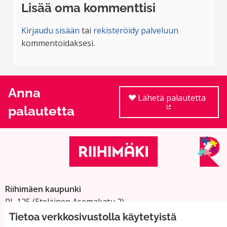
Lisää oma kommenttisi
Kirjaudu sisään
tai
rekisteröidy palveluun
kommentoidaksesi.
Anna
Lähetä palautetta
palautetta
(Ulkoinen linkki
Riihimäen kaupunki
PL 125 (Eteläinen Asemakatu 2)
11101 Riihimäki
Tietoa verkkosivustolla käytetyistä