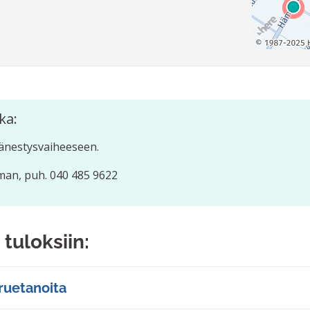
ka:
änestysvaiheeseen.
man, puh. 040 485 9622
 tuloksiin:
ruetanoita