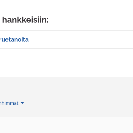
 hankkeisiin:
ruetanoita
nhimmat