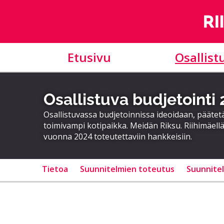
Etusivu
Osallist
Osallistuva budjetointi
Osallistuvassa budjetoinnissa ideoidaan, päätet
toimivampi kotipaikka. Meidän Riksu. Riihimäellä
vuonna 2024 toteutettaviin hankkeisiin.
Tietoa
Suunnitelmien toteutus
Suunnite