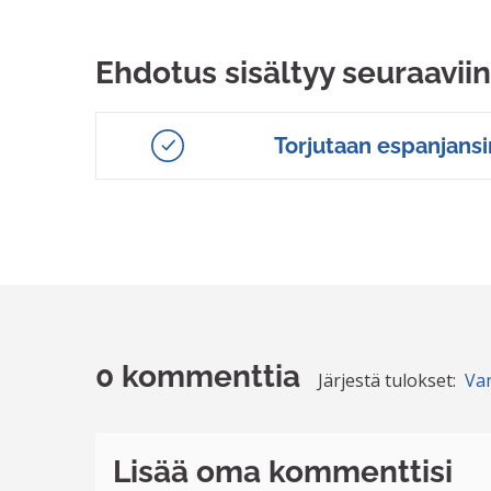
Ehdotus sisältyy seuraaviin
Torjutaan espanjansi
0 kommenttia
Järjestä tulokset:
Va
Lisää oma kommenttisi