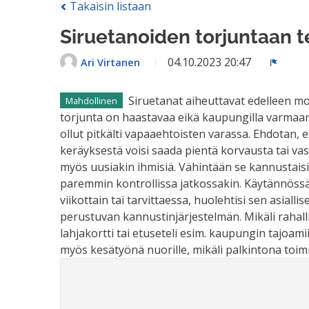
Takaisin listaan
Siruetanoiden torjuntaan t
04.10.2023 20:47
Ari Virtanen
Ilmoit
Siruetanat aiheuttavat edelleen mo
Mahdollinen
torjunta on haastavaa eikä kaupungilla varmaan
ollut pitkälti vapaaehtoisten varassa. Ehdotan, 
keräyksestä voisi saada pientä korvausta tai va
myös uusiakin ihmisiä. Vähintään se kannustaisi 
paremmin kontrollissa jatkossakin. Käytännössä 
viikottain tai tarvittaessa, huolehtisi sen asiall
perustuvan kannustinjärjestelmän. Mikäli rahall
lahjakortti tai etuseteli esim. kaupungin tajoami
myös kesätyönä nuorille, mikäli palkintona toim