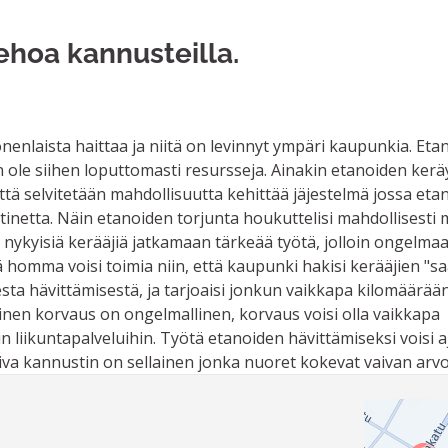
ehoa kannusteilla.
a
nenlaista haittaa ja niitä on levinnyt ympäri kaupunkia. Eta
 ole siihen loputtomasti resursseja. Ainakin etanoiden kerä
että selvitetään mahdollisuutta kehittää jäjestelmä jossa eta
stinetta. Näin etanoiden torjunta houkuttelisi mahdollisest
nykyisiä kerääjiä jatkamaan tärkeää työtä, jolloin ongelmaa 
homma voisi toimia niin, että kaupunki hakisi kerääjien "saa
isesta hävittämisestä, ja tarjoaisi jonkun vaikkapa kilomäärää
inen korvaus on ongelmallinen, korvaus voisi olla vaikkapa
in liikuntapalveluihin. Työtä etanoiden hävittämiseksi voisi a
iva kannustin on sellainen jonka nuoret kokevat vaivan arvo