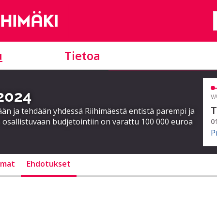
u
Tietoa
 2024
VA
T
ään ja tehdään yhdessä Riihimäestä entistä parempi ja
 osallistuvaan budjetointiin on varattu 100 000 euroa
0
P
lmat
Ehdotukset