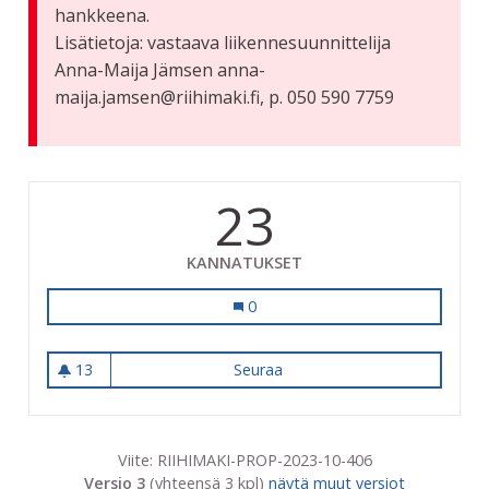
hankkeena.
Lisätietoja: vastaava liikennesuunnittelija
Anna-Maija Jämsen anna-
maija.jamsen@riihimaki.fi, p. 050 590 7759
23
KANNATUKSET
Suojateiden valaistus
0
13
Seuraa
Suojateiden valaistus
13 seuraajaa
Viite: RIIHIMAKI-PROP-2023-10-406
Versio 3
(yhteensä 3 kpl)
näytä muut versiot