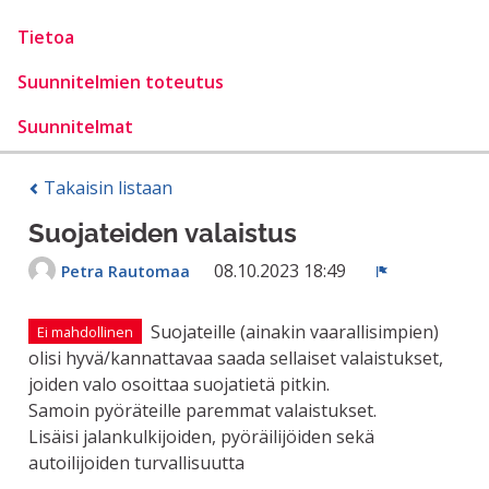
Tietoa
Suunnitelmien toteutus
Suunnitelmat
Takaisin listaan
Suojateiden valaistus
08.10.2023 18:49
Petra Rautomaa
Ilmoita
Suojateille (ainakin vaarallisimpien)
Ei mahdollinen
olisi hyvä/kannattavaa saada sellaiset valaistukset,
joiden valo osoittaa suojatietä pitkin.
Samoin pyöräteille paremmat valaistukset.
Lisäisi jalankulkijoiden, pyöräilijöiden sekä
autoilijoiden turvallisuutta