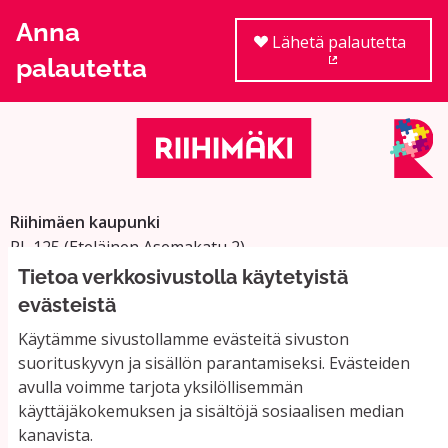
Anna
Lähetä palautetta
palautetta
(Ulkoinen linkki
Riihimäen kaupunki
PL 125 (Eteläinen Asemakatu 2)
11101 Riihimäki
Tietoa verkkosivustolla käytetyistä
Vaihde: 019 758 4000
evästeistä
Sähköpostiosoitteet:
Käytämme sivustollamme evästeitä sivuston
etunimi.sukunimi@riihimaki.fi
suorituskyvyn ja sisällön parantamiseksi. Evästeiden
avulla voimme tarjota yksilöllisemmän
käyttäjäkokemuksen ja sisältöjä sosiaalisen median
Yhteystiedot ja usein kysyttyä
kanavista.
Käyttöehdot