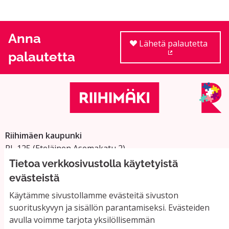
Anna
Lähetä palautetta
palautetta
(Ulkoinen linkki
Riihimäen kaupunki
PL 125 (Eteläinen Asemakatu 2)
11101 Riihimäki
Tietoa verkkosivustolla käytetyistä
Vaihde: 019 758 4000
evästeistä
Sähköpostiosoitteet:
Käytämme sivustollamme evästeitä sivuston
etunimi.sukunimi@riihimaki.fi
suorituskyvyn ja sisällön parantamiseksi. Evästeiden
avulla voimme tarjota yksilöllisemmän