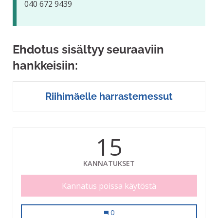
040 672 9439
Ehdotus sisältyy seuraaviin
hankkeisiin:
Riihimäelle harrastemessut
15
KANNATUKSET
Kannatus poissa käytöstä
Harrastusmessut lapsille ja nuorille
0