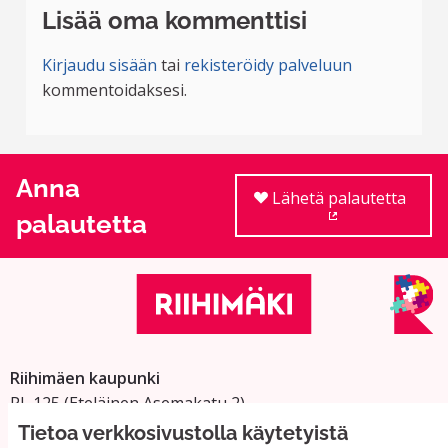
Lisää oma kommenttisi
Kirjaudu sisään
tai
rekisteröidy palveluun
kommentoidaksesi.
Anna
Lähetä palautetta
palautetta
(Ulkoinen linkki
Riihimäen kaupunki
PL 125 (Eteläinen Asemakatu 2)
11101 Riihimäki
Tietoa verkkosivustolla käytetyistä