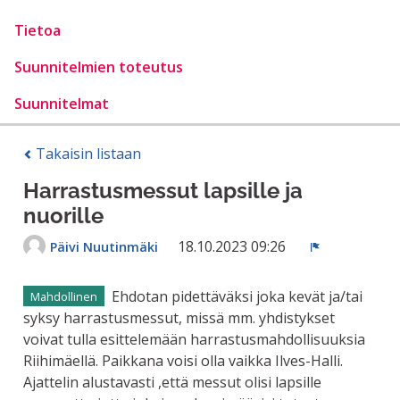
Tietoa
Suunnitelmien toteutus
Suunnitelmat
Takaisin listaan
Harrastusmessut lapsille ja
nuorille
18.10.2023 09:26
Päivi Nuutinmäki
Ilmoita
Ehdotan pidettäväksi joka kevät ja/tai
Mahdollinen
syksy harrastusmessut, missä mm. yhdistykset
voivat tulla esittelemään harrastusmahdollisuuksia
Riihimäellä. Paikkana voisi olla vaikka Ilves-Halli.
Ajattelin alustavasti ,että messut olisi lapsille