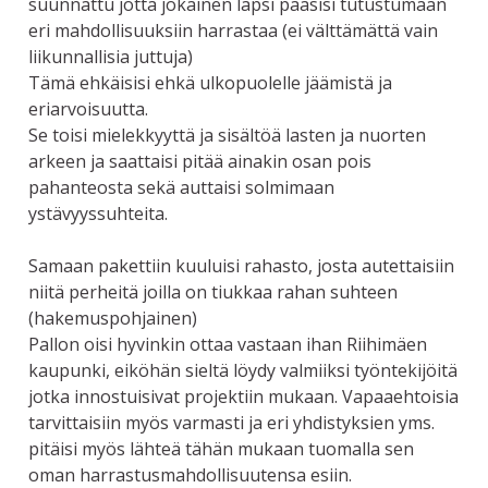
suunnattu jotta jokainen lapsi pääsisi tutustumaan
eri mahdollisuuksiin harrastaa (ei välttämättä vain
liikunnallisia juttuja)
Tämä ehkäisisi ehkä ulkopuolelle jäämistä ja
eriarvoisuutta.
Se toisi mielekkyyttä ja sisältöä lasten ja nuorten
arkeen ja saattaisi pitää ainakin osan pois
pahanteosta sekä auttaisi solmimaan
ystävyyssuhteita.
Samaan pakettiin kuuluisi rahasto, josta autettaisiin
niitä perheitä joilla on tiukkaa rahan suhteen
(hakemuspohjainen)
Pallon oisi hyvinkin ottaa vastaan ihan Riihimäen
kaupunki, eiköhän sieltä löydy valmiiksi työntekijöitä
jotka innostuisivat projektiin mukaan. Vapaaehtoisia
tarvittaisiin myös varmasti ja eri yhdistyksien yms.
pitäisi myös lähteä tähän mukaan tuomalla sen
oman harrastusmahdollisuutensa esiin.