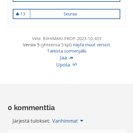
13
Seuraa
Harrastusmessut lapsille ja n
13 seuraajaa
Viite: RIIHIMAKI-PROP-2023-10-433
Versio 5
(yhteensä 5 kpl)
näytä muut versiot
Tarkista sormenjälki
Jaa
Upota
0 kommenttia
Järjestä tulokset:
Vanhimmat