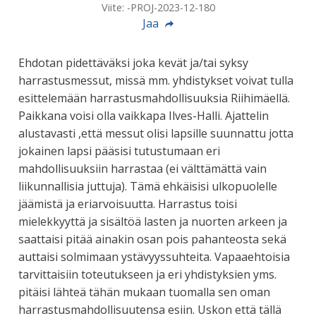
Viite: -PROJ-2023-12-180
Jaa
Ehdotan pidettäväksi joka kevät ja/tai syksy
harrastusmessut, missä mm. yhdistykset voivat tulla
esittelemään harrastusmahdollisuuksia Riihimäellä.
Paikkana voisi olla vaikkapa Ilves-Halli. Ajattelin
alustavasti ,että messut olisi lapsille suunnattu jotta
jokainen lapsi pääsisi tutustumaan eri
mahdollisuuksiin harrastaa (ei välttämättä vain
liikunnallisia juttuja). Tämä ehkäisisi ulkopuolelle
jäämistä ja eriarvoisuutta. Harrastus toisi
mielekkyyttä ja sisältöä lasten ja nuorten arkeen ja
saattaisi pitää ainakin osan pois pahanteosta sekä
auttaisi solmimaan ystävyyssuhteita. Vapaaehtoisia
tarvittaisiin toteutukseen ja eri yhdistyksien yms.
pitäisi lähteä tähän mukaan tuomalla sen oman
harrastusmahdollisuutensa esiin. Uskon että tällä