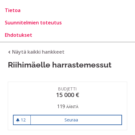
Tietoa
Suunnitelmien toteutus
Ehdotukset
Näytä kaikki hankkeet
Riihimäelle harrastemessut
BUDJETTI
15 000 €
119
ÄÄNTÄ
12
Seuraa
Riihimäelle harrastemessut
12 seuraajaa