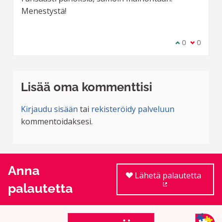
Menestystä!
Olen samaa m
0
Olen eri 
0
Lisää oma kommenttisi
Kirjaudu sisään
tai
rekisteröidy palveluun
kommentoidaksesi.
Anna
Lähetä palautetta
palautetta
(Ulkoinen linkki