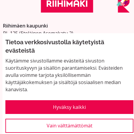
Riihimäen kaupunki
PL 125 (Eteläinen Asemakatu 2)
11101 Riihimäki
Tietoa verkkosivustolla käytetyistä
Vaihde: 019 758 4000
evästeistä
Sähköpostiosoitteet:
Käytämme sivustollamme evästeitä sivuston
etunimi.sukunimi@riihimaki.fi
suorituskyvyn ja sisällön parantamiseksi. Evästeiden
avulla voimme tarjota yksilöllisemmän
käyttäjäkokemuksen ja sisältöjä sosiaalisen median
Yhteystiedot ja usein kysyttyä
kanavista.
Käyttöehdot
Tietosuojaseloste
Saavutettavuus
Hyväksy kaikki
Evästeasetukset
Vain välttämättömät