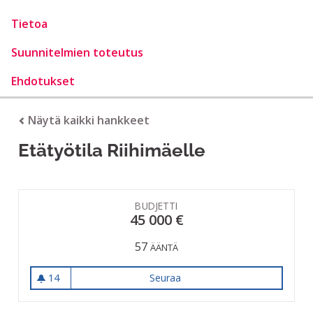
Tietoa
Suunnitelmien toteutus
Ehdotukset
Näytä kaikki hankkeet
Etätyötila Riihimäelle
BUDJETTI
45 000 €
57
ÄÄNTÄ
14
Seuraa
Etätyötila Riihimäelle
14 seuraajaa