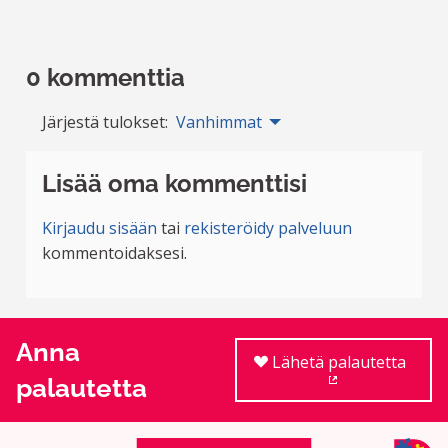
0 kommenttia
Järjestä tulokset:
Vanhimmat
Lisää oma kommenttisi
Kirjaudu sisään
tai
rekisteröidy palveluun
kommentoidaksesi.
Anna
Lähetä palautetta
palautetta
(Ulkoinen linkki