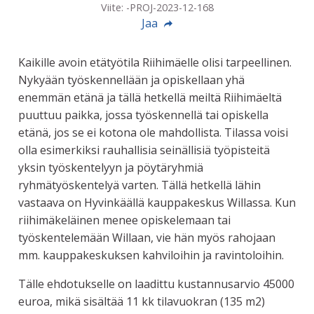
Viite: -PROJ-2023-12-168
Jaa
Kaikille avoin etätyötila Riihimäelle olisi tarpeellinen.
Nykyään työskennellään ja opiskellaan yhä
enemmän etänä ja tällä hetkellä meiltä Riihimäeltä
puuttuu paikka, jossa työskennellä tai opiskella
etänä, jos se ei kotona ole mahdollista. Tilassa voisi
olla esimerkiksi rauhallisia seinällisiä työpisteitä
yksin työskentelyyn ja pöytäryhmiä
ryhmätyöskentelyä varten. Tällä hetkellä lähin
vastaava on Hyvinkäällä kauppakeskus Willassa. Kun
riihimäkeläinen menee opiskelemaan tai
työskentelemään Willaan, vie hän myös rahojaan
mm. kauppakeskuksen kahviloihin ja ravintoloihin.
Tälle ehdotukselle on laadittu kustannusarvio 45000
euroa, mikä sisältää 11 kk tilavuokran (135 m2)