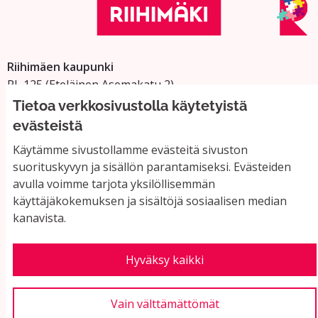
Riihimäen kaupunki
PL 125 (Eteläinen Asemakatu 2)
11101 Riihimäki
Tietoa verkkosivustolla käytetyistä
Vaihde: 019 758 4000
evästeistä
Sähköpostiosoitteet:
Käytämme sivustollamme evästeitä sivuston
etunimi.sukunimi@riihimaki.fi
suorituskyvyn ja sisällön parantamiseksi. Evästeiden
avulla voimme tarjota yksilöllisemmän
käyttäjäkokemuksen ja sisältöjä sosiaalisen median
Yhteystiedot ja usein kysyttyä
kanavista.
Käyttöehdot
Tietosuojaseloste
Saavutettavuus
Hyväksy kaikki
Evästeasetukset
Vain välttämättömät