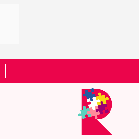
(Ulkoinen linkki)