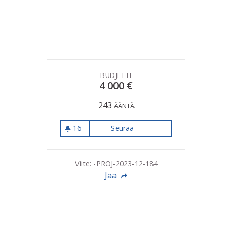
BUDJETTI
4 000 €
243
ÄÄNTÄ
16
Seuraa
Puistokonserttisarja 2024
16 seuraajaa
Viite: -PROJ-2023-12-184
Jaa