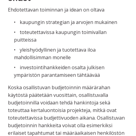
Ehdotettavan toiminnan ja idean on oltava
kaupungin strategian ja arvojen mukainen
toteutettavissa kaupungin toimivallan
puitteissa
yleishyödyllinen ja tuotettava iloa
mahdollisimman monelle
investointihankkeiden osalta julkisen
ympäristön parantamiseen tähtäävää
Koska osallistuvan budjetoinnin määrärahan
käytöstä päätetään vuosittain, osallistuvalla
budjetoinnilla voidaan tehdä hankintoja sekä
toteuttaa kertaluontoisia projekteja, mitkä ovat
toteutettavissa budjettivuoden aikana. Osallistuvan
budjetoinnin hankkeita voivat olla esimerkiksi
erilaiset tapahtumat tai määräaikaisen henkilöstön