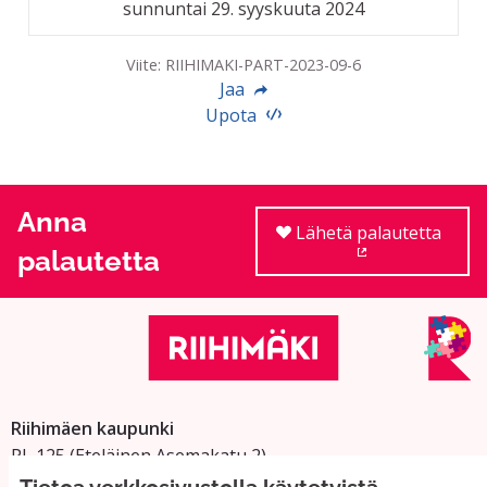
sunnuntai 29. syyskuuta 2024
Viite: RIIHIMAKI-PART-2023-09-6
Jaa
Upota
Anna
Lähetä palautetta
palautetta
(Ulkoinen linkki
Riihimäen kaupunki
PL 125 (Eteläinen Asemakatu 2)
11101 Riihimäki