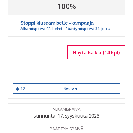
100%
Stoppi kiusaamiselle -kampanja
Alkamispäivä
02. helmi
Päättymispäivä
31. joulu
Näytä kaikki (14 kpl)
12
Seuraa
Osallistuva budjetointi 2024
12 seuraajaa
ALKAMISPÄIVÄ
sunnuntai 17. syyskuuta 2023
PÄÄTTYMISPÄIVÄ