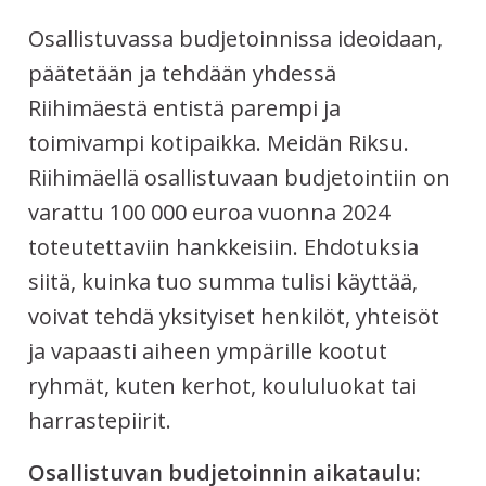
Osallistuvassa budjetoinnissa ideoidaan,
Tietoa tästä prosessista
päätetään ja tehdään yhdessä
Riihimäestä entistä parempi ja
toimivampi kotipaikka. Meidän Riksu.
Riihimäellä osallistuvaan budjetointiin on
varattu 100 000 euroa vuonna 2024
toteutettaviin hankkeisiin. Ehdotuksia
siitä, kuinka tuo summa tulisi käyttää,
voivat tehdä yksityiset henkilöt, yhteisöt
ja vapaasti aiheen ympärille kootut
ryhmät, kuten kerhot, koululuokat tai
harrastepiirit.
Osallistuvan budjetoinnin aikataulu: