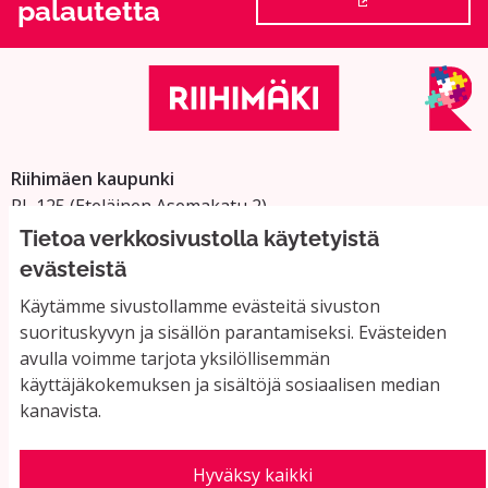
palautetta
(Ulkoinen linkki
Riihimäen kaupunki
PL 125 (Eteläinen Asemakatu 2)
11101 Riihimäki
Tietoa verkkosivustolla käytetyistä
Vaihde: 019 758 4000
evästeistä
Sähköpostiosoitteet:
Käytämme sivustollamme evästeitä sivuston
etunimi.sukunimi@riihimaki.fi
suorituskyvyn ja sisällön parantamiseksi. Evästeiden
avulla voimme tarjota yksilöllisemmän
käyttäjäkokemuksen ja sisältöjä sosiaalisen median
Yhteystiedot ja usein kysyttyä
kanavista.
Käyttöehdot
Tietosuojaseloste
Saavutettavuus
Hyväksy kaikki