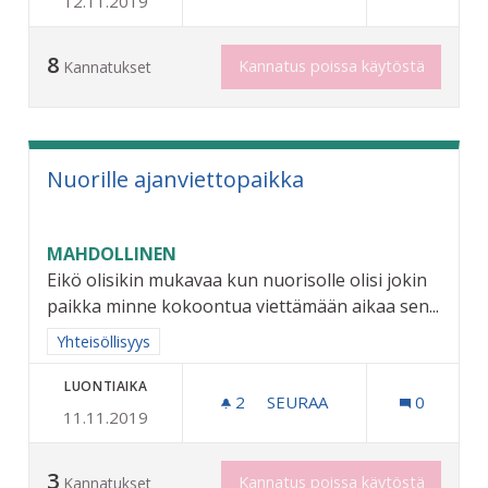
12.11.2019
MAKSUTTOMAN JOUKKOLIIK
8
Kannatus poissa käytöstä
Kannatukset
Nuorille ajanviettopaikka
MAHDOLLINEN
Eikö olisikin mukavaa kun nuorisolle olisi jokin
paikka minne kokoontua viettämään aikaa sen...
Rajaa tulokset aihepiirin mukaan: Yhteisöllisyys
Yhteisöllisyys
LUONTIAIKA
2
2 SEURAAJAA
SEURAA
0
11.11.2019
NUORILLE AJANVIETTOPAI
3
Kannatus poissa käytöstä
Kannatukset