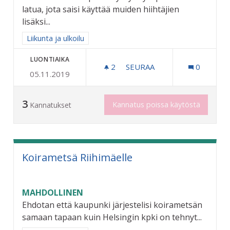
latua, jota saisi käyttää muiden hiihtäjien
lisäksi...
Rajaa tulokset aihepiirin mukaan: Liikunta ja ulkoilu
Liikunta ja ulkoilu
LUONTIAIKA
2
2 SEURAAJAA
SEURAA
0
05.11.2019
KOIRALATU RIIHIMÄELLE
3
Kannatus poissa käytöstä
Kannatukset
Koirametsä Riihimäelle
MAHDOLLINEN
Ehdotan että kaupunki järjestelisi koirametsän
samaan tapaan kuin Helsingin kpki on tehnyt...