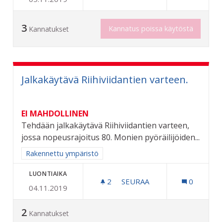
3
Kannatus poissa käytöstä
Kannatukset
Jalkakäytävä Riihiviidantien varteen.
EI MAHDOLLINEN
Tehdään jalkakäytävä Riihiviidantien varteen,
jossa nopeusrajoitus 80. Monien pyöräilijöiden...
Rajaa tulokset aihepiirin mukaan: Rakennettu ympäristö
Rakennettu ympäristö
LUONTIAIKA
2
2 SEURAAJAA
SEURAA
0
04.11.2019
JALKAKÄYTÄVÄ RIIHIVIIDA
2
Kannatukset