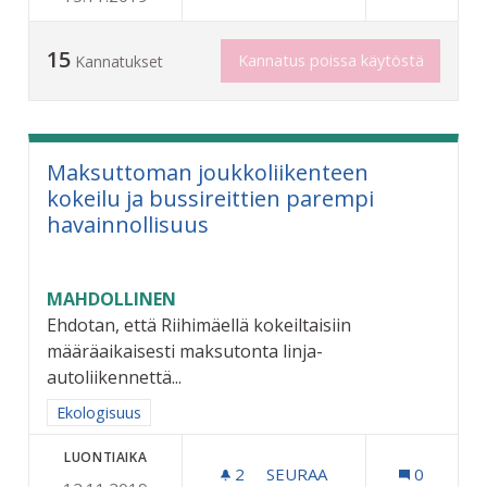
15
Kannatus poissa käytöstä
Kannatukset
Maksuttoman joukkoliikenteen
kokeilu ja bussireittien parempi
havainnollisuus
MAHDOLLINEN
Ehdotan, että Riihimäellä kokeiltaisiin
määräaikaisesti maksutonta linja-
autoliikennettä...
Rajaa tulokset aihepiirin mukaan: Ekologisuus
Ekologisuus
LUONTIAIKA
2
2 SEURAAJAA
SEURAA
0