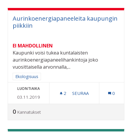
Aurinkoenergiapaneeleita kaupungin
piikkiin
EI MAHDOLLINEN
Kaupunki voisi tukea kuntalaisten
aurinkoenergiapaneelihankintoja joko
vuosittaisella arvonnalla,...
Rajaa tulokset aihepiirin mukaan: Ekologisuus
Ekologisuus
LUONTIAIKA
2
2 SEURAAJAA
SEURAA
0
03.11.2019
AURINKOENERGIAPANEELEI
0
Kannatukset