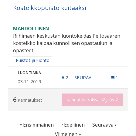
Kosteikkopuisto keitaaksi
MAHDOLLINEN
Riihimäen keskustan luontokeidas Peltosaaren
kosteikko kaipaa kunnollisen opastaulun ja
opasteet,...
Rajaa tulokset aihepiirin mukaan: Puistot ja luonto
Puistot ja luonto
LUONTIAIKA
2
2 SEURAAJAA
SEURAA
1
03.11.2019
KOSTEIKKOPUISTO KEITAA
6
Kannatus poissa käytöstä
Kannatukset
« Ensimmäinen
‹ Edellinen
Seuraava ›
Viimeinen »