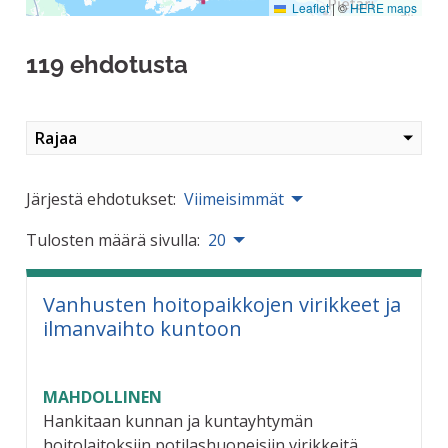
Leaflet
|
©
HERE maps
119 ehdotusta
Rajaa
Järjestä ehdotukset:
Viimeisimmät
Tulosten määrä sivulla:
20
Vanhusten hoitopaikkojen virikkeet ja
ilmanvaihto kuntoon
MAHDOLLINEN
Hankitaan kunnan ja kuntayhtymän
hoitolaitoksiin potilashuoneisiin virikkeitä