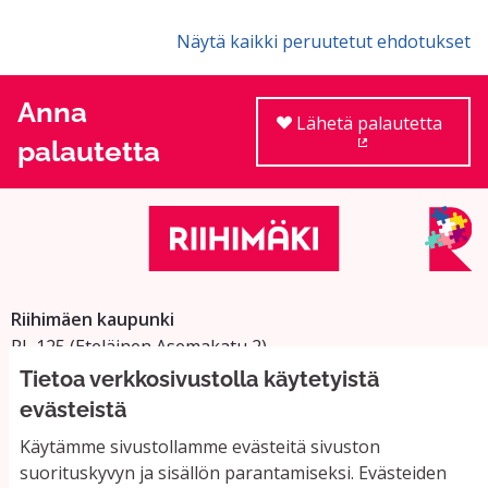
Näytä kaikki peruutetut ehdotukset
Anna
Lähetä palautetta
palautetta
(Ulkoinen linkki
Riihimäen kaupunki
PL 125 (Eteläinen Asemakatu 2)
11101 Riihimäki
Tietoa verkkosivustolla käytetyistä
Vaihde: 019 758 4000
evästeistä
Sähköpostiosoitteet:
Käytämme sivustollamme evästeitä sivuston
etunimi.sukunimi@riihimaki.fi
suorituskyvyn ja sisällön parantamiseksi. Evästeiden