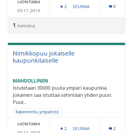
LUONTIAIKA
2
2 SEURAAJAA
SEURAA
0
05.11.2019
ERKYLÄNTIEN SÄÄSTÖKO
1
Kannatus
Nimikkopuu jokaiselle
kaupunkilaiselle
MAHDOLLINEN
Istutetaan 30000 puuta ympäri kaupunkia.
Jokainen saa istuttaa vähintään yhden puun.
Puut...
Rajaa tulokset aihepiirin mukaan: Rakennettu ympäristö
Rakennettu ympäristö
LUONTIAIKA
2
2 SEURAAJAA
SEURAA
2
05.11.2019
NIMIKKOPUU JOKAISELLE 