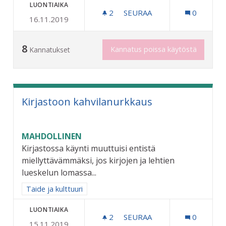
LUONTIAIKA
2
2 SEURAAJAA
SEURAA
0
16.11.2019
OMAT TILAT JA TOIMINTAA
8
Kannatus poissa käytöstä
Kannatukset
Kirjastoon kahvilanurkkaus
MAHDOLLINEN
Kirjastossa käynti muuttuisi entistä
miellyttävämmäksi, jos kirjojen ja lehtien
lueskelun lomassa...
Rajaa tulokset aihepiirin mukaan: Taide ja kulttuuri
Taide ja kulttuuri
LUONTIAIKA
2
2 SEURAAJAA
SEURAA
0
15.11.2019
KIRJASTOON KAHVILANUR