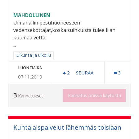
MAHDOLLINEN
Uimahallin pesuhuoneeseen
vedensekottajat,koska suihkuista tulee liian
kuumaa vettä.
...
Rajaa tulokset aihepiirin mukaan: Liikunta ja ulkoilu
Liikunta ja ulkoilu
LUONTIAIKA
2
2 SEURAAJAA
SEURAA
3
07.11.2019
UIMAHALLIIN PARANNUKSI
3
Kannatus poissa käytöstä
Kannatukset
Kuntalaispalvelut lähemmäs toisiaan