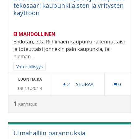
tekosaari kaupunkilaisten ja yritysten
käyttöön
EI MAHDOLLINEN
Ehdotan, että Riihimäen kaupunki rakennuttaisi
ja toteuttaisi jonnekin päin kaupunkia, tai
hieman...
Rajaa tulokset aihepiirin mukaan: Yhteisöllisyys
Yhteisöllisyys
LUONTIAIKA
2
2 SEURAAJAA
SEURAA
0
08.11.2019
RIIHIMÄELLE OMA TEKOJÄ
1
Kannatus
Uimahalliin parannuksia