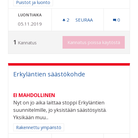
Rajaa tulokset aihepiirin mukaan: Puistot ja luonto
Puistot ja luonto
LUONTIAIKA
2
2 SEURAAJAA
SEURAA
0
05.11.2019
KOIRAMETSÄ RIIHIMÄELLE
1
Kannatus poissa käytöstä
Kannatus
Erkyläntien säästökohde
EI MAHDOLLINEN
Nyt on jo aika laittaa stoppi Erkyläntien
suunnitelmille, jo yksistään säästösyistä.
Yksikään muu...
Rajaa tulokset aihepiirin mukaan: Rakennettu ympäristö
Rakennettu ympäristö