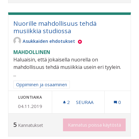
Nuorille mahdollisuus tehdä
musiikkia studiossa
Asukkaiden ehdotukset
MAHDOLLINEN
Haluaisin, että jokaisella nuorella on
mahdollisuus tehdä musiikkia usein eri tyylein.
...
Rajaa tulokset aihepiirin mukaan: Oppiminen ja osaaminen
Oppiminen ja osaaminen
LUONTIAIKA
2
2 SEURAAJAA
SEURAA
0
04.11.2019
NUORILLE MAHDOLLISUUS 
5
Kannatus poissa käytöstä
Kannatukset