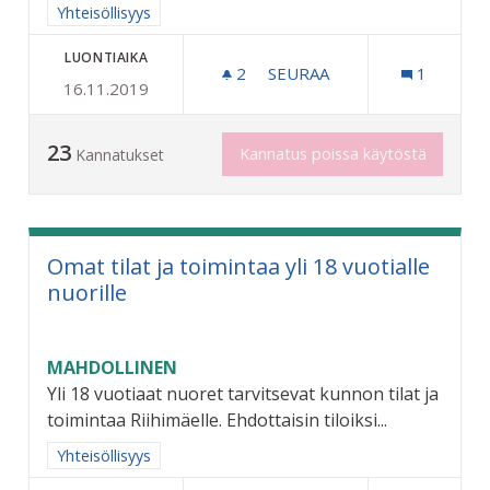
Rajaa tulokset aihepiirin mukaan: Yhteisöllisyys
Yhteisöllisyys
LUONTIAIKA
2
2 SEURAAJAA
SEURAA
1
16.11.2019
LAPSILLE ILMAINEN SISÄLE
23
Kannatus poissa käytöstä
Kannatukset
Omat tilat ja toimintaa yli 18 vuotialle
nuorille
MAHDOLLINEN
Yli 18 vuotiaat nuoret tarvitsevat kunnon tilat ja
toimintaa Riihimäelle. Ehdottaisin tiloiksi...
Rajaa tulokset aihepiirin mukaan: Yhteisöllisyys
Yhteisöllisyys