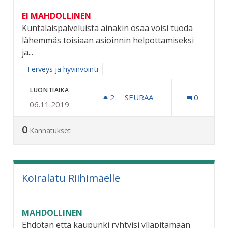
EI MAHDOLLINEN
Kuntalaispalveluista ainakin osaa voisi tuoda
lähemmäs toisiaan asioinnin helpottamiseksi
ja...
Rajaa tulokset aihepiirin mukaan: Terveys ja hyvinvointi
Terveys ja hyvinvointi
LUONTIAIKA
2
2 SEURAAJAA
SEURAA
0
06.11.2019
KUNTALAISPALVELUT LÄH
0
Kannatukset
Koiralatu Riihimäelle
MAHDOLLINEN
Ehdotan että kaupunki ryhtyisi ylläpitämään