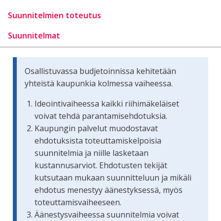
Suunnitelmien toteutus
Suunnitelmat
Osallistuvassa budjetoinnissa kehitetään
yhteistä kaupunkia kolmessa vaiheessa.
Ideointivaiheessa kaikki riihimäkeläiset
voivat tehdä parantamisehdotuksia.
Kaupungin palvelut muodostavat
ehdotuksista toteuttamiskelpoisia
suunnitelmia ja niille lasketaan
kustannusarviot. Ehdotusten tekijät
kutsutaan mukaan suunnitteluun ja mikäli
ehdotus menestyy äänestyksessä, myös
toteuttamisvaiheeseen.
Äänestysvaiheessa suunnitelmia voivat