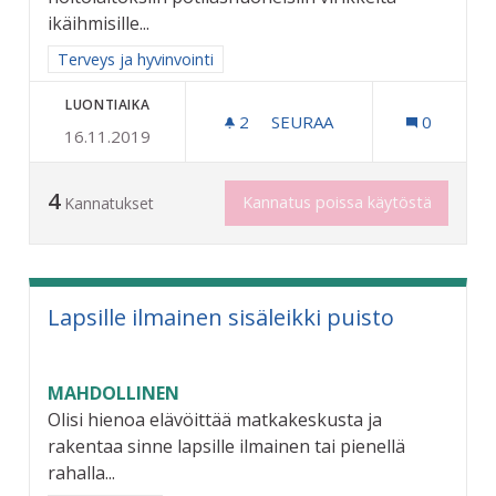
ikäihmisille...
Rajaa tulokset aihepiirin mukaan: Terveys ja hyvinvointi
Terveys ja hyvinvointi
LUONTIAIKA
2
2 SEURAAJAA
SEURAA
0
16.11.2019
VANHUSTEN HOITOPAIKKO
4
Kannatus poissa käytöstä
Kannatukset
Lapsille ilmainen sisäleikki puisto
MAHDOLLINEN
Olisi hienoa elävöittää matkakeskusta ja
rakentaa sinne lapsille ilmainen tai pienellä
rahalla...