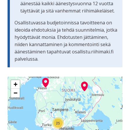
äänestää kaikki äänestysvuonna 12 vuotta
täyttävät ja sitä vanhemmat riihimäkeläiset.
Osallistuvassa budjetoinnissa tavoitteena on
ideoida ehdotuksia ja tehdä suunnitelmia, jotka
hyödyttävät monia. Ehdotusten jättäminen,
niiden kannattaminen ja kommentointi sekä
äänestäminen tapahtuvat osallistu.riihimaki.fi
palvelussa.
Seuraavassa elementissä on kartta, joka esittää tämän siv
+
−
25