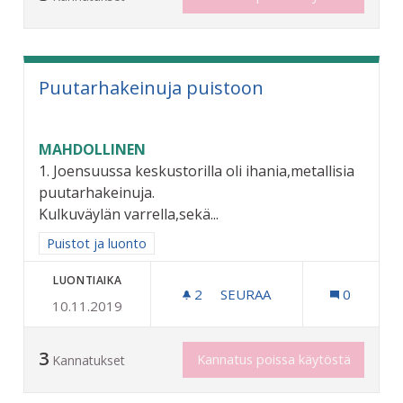
Puutarhakeinuja puistoon
MAHDOLLINEN
1. Joensuussa keskustorilla oli ihania,metallisia
puutarhakeinuja.
Kulkuväylän varrella,sekä...
Rajaa tulokset aihepiirin mukaan: Puistot ja luonto
Puistot ja luonto
LUONTIAIKA
2
2 SEURAAJAA
SEURAA
0
10.11.2019
PUUTARHAKEINUJA PUIST
3
Kannatus poissa käytöstä
Kannatukset