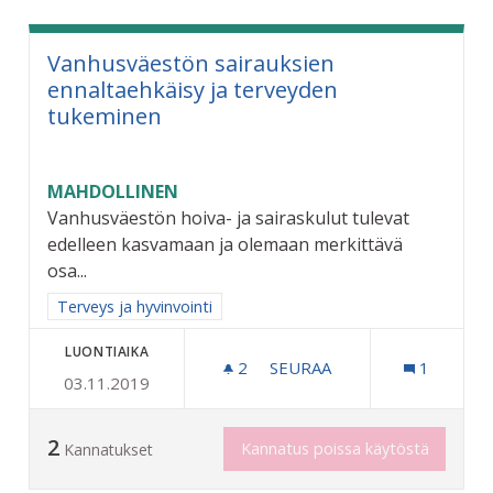
Vanhusväestön sairauksien
ennaltaehkäisy ja terveyden
tukeminen
MAHDOLLINEN
Vanhusväestön hoiva- ja sairaskulut tulevat
edelleen kasvamaan ja olemaan merkittävä
osa...
Rajaa tulokset aihepiirin mukaan: Terveys ja hyvinvointi
Terveys ja hyvinvointi
LUONTIAIKA
2
2 SEURAAJAA
SEURAA
1
03.11.2019
VANHUSVÄESTÖN SAIRAUK
2
Kannatus poissa käytöstä
Kannatukset