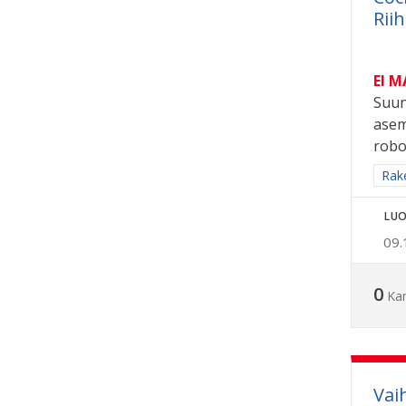
Rii
EI 
Suun
asem
robo
Raj
Rak
LUO
09.
0
Ka
Vai