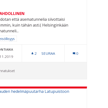
MAHDOLLINEN
hdotan että asematunnelia siivottaisi
mmin, kuin tähän asti.( Helsinginkään
atunneli...
aa tulokset aihepiirin mukaan: Yhteisöllisyys
isöllisyys
ONTIAIKA
2
2 SEURAAJAA
SEURAA
0
.11.2019
RAUTATIEASEMAN ALIKULUN SIIVOU
nnatukset