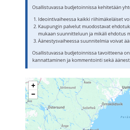
Osallistuvassa budjetoinnissa kehitetään yh
Ideointivaiheessa kaikki riihimäkeläiset v
Kaupungin palvelut muodostavat ehdotuksis
mukaan suunnitteluun ja mikäli ehdotus 
Äänestysvaiheessa suunnitelmia voivat ään
Osallistuvassa budjetoinnissa tavoitteena on
kannattaminen ja kommentointi sekä äänestämi
Seuraavassa elementissä on kartta, joka esittää 
+
−