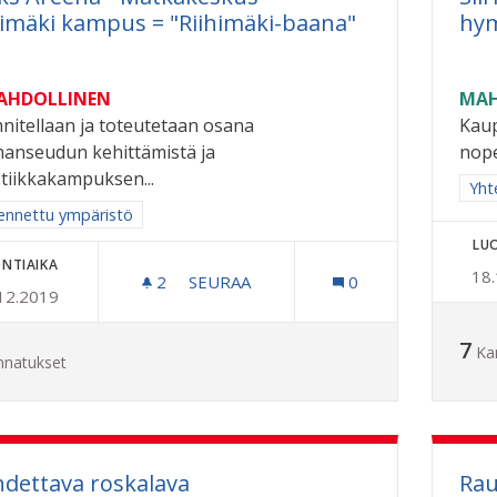
himäki kampus = "Riihimäki-baana"
hy
MAHDOLLINEN
MAH
nitellaan ja toteutetaan osana
Kaup
anseudun kehittämistä ja
nope
tiikkakampuksen...
Raj
Yhte
aa tulokset aihepiirin mukaan: Rakennettu ympäristö
ennettu ympäristö
LU
NTIAIKA
18
2
2 SEURAAJAA
SEURAA
0
12.2019
COCKS AREENA - MATKAKESKUS - RII
7
Ka
nnatukset
hdettava roskalava
Rau