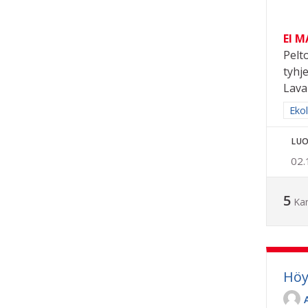
EI 
Pelt
tyhj
Lava 
Raja
Eko
LUO
02.
5
Ka
Höy