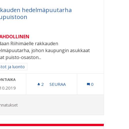
kauden hedelmäpuutarha
upuistoon
MAHDOLLINEN
aan Riihimäelle rakkauden
lmäpuutarha, johon kaupungin asukkaat
at puisto-osaston...
aa tulokset aihepiirin mukaan: Puistot ja luonto
stot ja luonto
ONTIAIKA
2
2 SEURAAJAA
SEURAA
0
.10.2019
RAKKAUDEN HEDELMÄPUUTARHA L
nnatukset