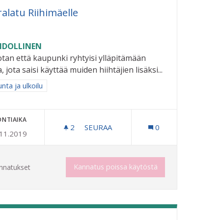
ralatu Riihimäelle
DOLLINEN
tan että kaupunki ryhtyisi ylläpitämään
, jota saisi käyttää muiden hiihtäjien lisäksi...
aa tulokset aihepiirin mukaan: Liikunta ja ulkoilu
unta ja ulkoilu
ONTIAIKA
2
2 SEURAAJAA
SEURAA
0
.11.2019
MÄKEÄ KUVASTAVA MURAALI
KOIRALATU RIIHIMÄELLE
Kannatus poissa käytöstä
nnatukset