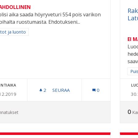
MAHDOLLINEN
Rak
olisi aika saada höyryveturi 554 pois varikon
Lat
pihalta ruostumasta. Ehdotukseni...
a tulokset aihepiirin mukaan: Puistot ja luonto
tot ja luonto
EI 
Luod
hede
saav
Raj
Pui
NTIAIKA
LU
2
2 SEURAAJAA
SEURAA
0
12.2019
30
HÖYRYVETURI 554:LLE SADEKATOS
0
nnatukset
Ka