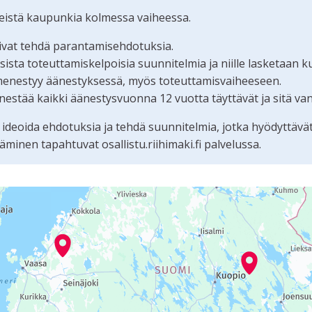
teistä kaupunkia kolmessa vaiheessa.
oivat tehdä parantamisehdotuksia.
ta toteuttamiskelpoisia suunnitelmia ja niille lasketaan k
menestyy äänestyksessä, myös toteuttamisvaiheeseen.
estää kaikki äänestysvuonna 12 vuotta täyttävät ja sitä va
 ideoida ehdotuksia ja tehdä suunnitelmia, jotka hyödyttävä
nen tapahtuvat osallistu.riihimaki.fi palvelussa.
tämän sivun tietueet karttapisteinä. Elementtiä voi käyttää r