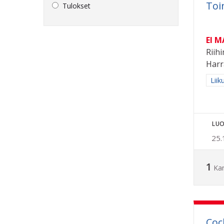
Toi
Tulokset
EI 
Riihi
Harr
Raja
Liik
LUO
25.
1
Ka
Coc