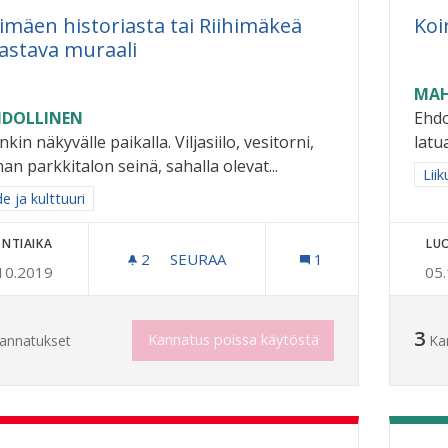
himäen historiasta tai Riihimäkeä
Koi
astava muraali
MAH
DOLLINEN
Ehdo
kin näkyvälle paikalla. Viljasiilo, vesitorni,
latua
an parkkitalon seinä, sahalla olevat...
Raj
Liik
a tulokset aihepiirin mukaan: Taide ja kulttuuri
e ja kulttuuri
NTIAIKA
LU
2
2 SEURAAJAA
SEURAA
1
10.2019
05
RIIHIMÄEN HISTORIASTA TAI RIIHI
3
Kannatus poissa käytöstä
annatukset
Ka