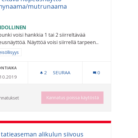
mynaama/mutrunaama
DOLLINEN
unki voisi hankkia 1 tai 2 siirreltävää
usnäyttöä. Näyttöä voisi siirrellä tarpeen...
aa tulokset aihepiirin mukaan: Yhteisöllisyys
isöllisyys
ONTIAIKA
2
2 SEURAAJAA
SEURAA
0
.10.2019
SIIRRELTÄVÄ NOPEUSNÄYTTÖ HYM
HIMÄKI KAMPUS = "RIIHIMÄKI-BAANA"
Kannatus poissa käytöstä
nnatukset
tatieaseman alikulun siivous