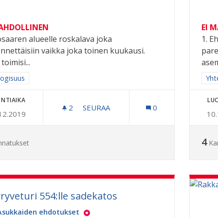
MAHDOLLINEN
EI 
osaaren alueelle roskalava joka
1. E
ennettäisiin vaikka joka toinen kuukausi.
pare
toimisi...
asem
a tulokset aihepiirin mukaan: Ekologisuus
logisuus
Raj
Yhte
NTIAIKA
LU
2
2 SEURAAJAA
SEURAA
0
12.2019
10
VAIHDETTAVA ROSKALAVA
4
nnatukset
Ka
ryveturi 554:lle sadekatos
Asukkaiden ehdotukset