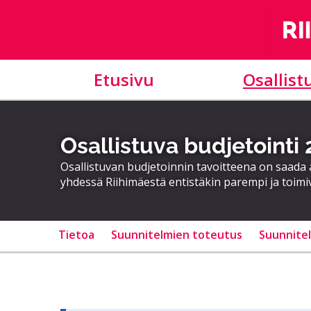
Etusivu
Osallist
Osallistuva budjetointi
Osallistuvan budjetoinnin tavoitteena on saad
yhdessä Riihimäestä entistäkin parempi ja toimi
Tietoa
Suunnitelmien toteutus
Suunnite