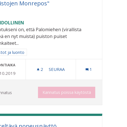
istojen Monrepos"
DOLLINEN
tukseni on, että Palomiehen (virallista
ä en nyt muista) puiston puiset
nkaiteet...
aa tulokset aihepiirin mukaan: Puistot ja luonto
stot ja luonto
ONTIAIKA
2
2 SEURAAJAA
SEURAA
1
.10.2019
"PUISTOJEN MONREPOS"
TA.
Kannatus poissa käytöstä
nnatus
rreltävä nopeusnäyttö