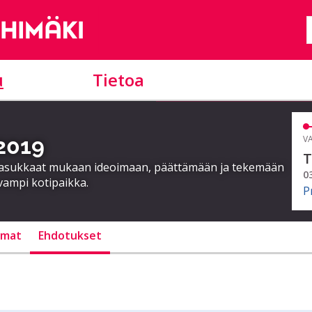
u
Tietoa
 2019
VA
T
a asukkaat mukaan ideoimaan, päättämään ja tekemään
0
vampi kotipaikka.
P
lmat
Ehdotukset