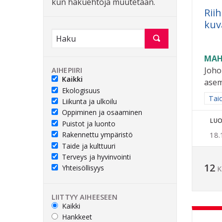
kun hakuehtoja muutetaan.
Rii
kuv
MAH
Johon
AIHEPIIRI
Kaikki
asem
Ekologisuus
Raja
Taid
Liikunta ja ulkoilu
Oppiminen ja osaaminen
LUO
Puistot ja luonto
Rakennettu ympäristö
18.
Taide ja kulttuuri
Terveys ja hyvinvointi
12
Yhteisöllisyys
K
LIITTYY AIHEESEEN
Kaikki
Hankkeet