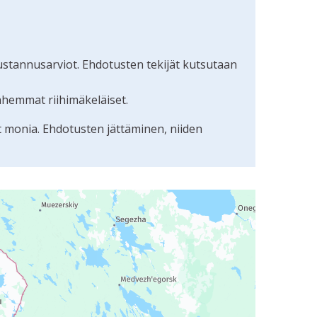
ustannusarviot. Ehdotusten tekijät kutsutaan
nhemmat riihimäkeläiset.
t monia. Ehdotusten jättäminen, niiden
uudunlukijalla, mutta se voi olla vaikeaselkoinen.