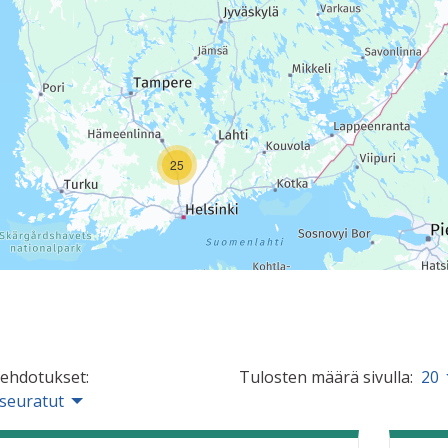
25
 ehdotukset:
Tulosten määrä sivulla:
20
 seuratut