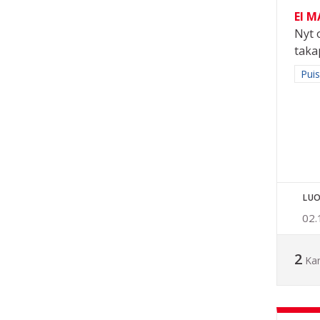
EI 
Nyt 
taka
Raja
Puis
LUO
02.
2
Ka