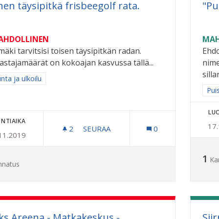
nen täysipitkä frisbeegolf rata.
"Pu
MAHDOLLINEN
MAH
mäki tarvitsisi toisen täysipitkän radan.
Ehdo
astajamäärät on kokoajan kasvussa tällä...
nime
silla
a tulokset aihepiirin mukaan: Liikunta ja ulkoilu
unta ja ulkoilu
Raj
Pui
LU
NTIAIKA
17
2
2 SEURAAJAA
SEURAA
0
11.2019
TOINEN TÄYSIPITKÄ FRISBEEGOLF RA
1
Ka
nnatus
ks Areena - Matkakeskus -
Sii