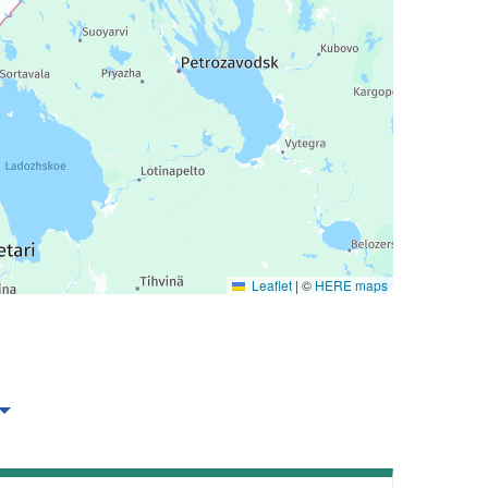
Leaflet
|
©
HERE maps