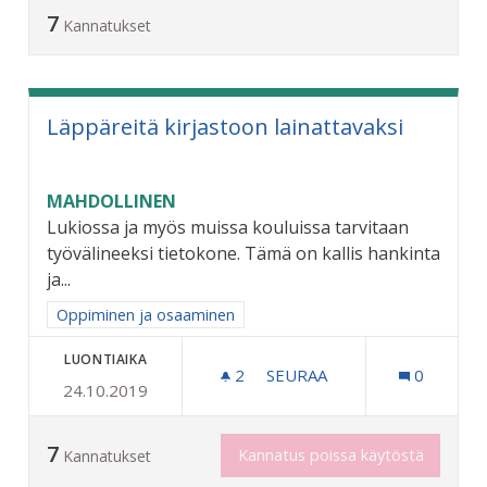
7
Kannatukset
Läppäreitä kirjastoon lainattavaksi
MAHDOLLINEN
Lukiossa ja myös muissa kouluissa tarvitaan
työvälineeksi tietokone. Tämä on kallis hankinta
ja...
Rajaa tulokset aihepiirin mukaan: Oppiminen ja osaaminen
Oppiminen ja osaaminen
LUONTIAIKA
2
2 SEURAAJAA
SEURAA
0
24.10.2019
LÄPPÄREITÄ KIRJASTOON 
7
Kannatus poissa käytöstä
Kannatukset