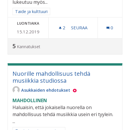
lukeutuu myös...
Rajaa tulokset aihepiirin mukaan: Taide ja kulttuuri
Taide ja kulttuuri
LUONTIAIKA
2
2 SEURAAJAA
SEURAA
0
15.12.2019
ILMAISET KULJETUKSET 
5
Kannatukset
Nuorille mahdollisuus tehdä
musiikkia studiossa
Asukkaiden ehdotukset
MAHDOLLINEN
Haluaisin, että jokaisella nuorella on
mahdollisuus tehdä musiikkia usein eri tyylein.
...