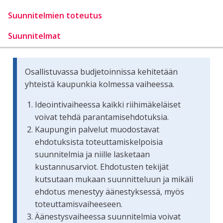
Suunnitelmien toteutus
Suunnitelmat
Osallistuvassa budjetoinnissa kehitetään
yhteistä kaupunkia kolmessa vaiheessa.
Ideointivaiheessa kaikki riihimäkeläiset
voivat tehdä parantamisehdotuksia.
Kaupungin palvelut muodostavat
ehdotuksista toteuttamiskelpoisia
suunnitelmia ja niille lasketaan
kustannusarviot. Ehdotusten tekijät
kutsutaan mukaan suunnitteluun ja mikäli
ehdotus menestyy äänestyksessä, myös
toteuttamisvaiheeseen.
Äänestysvaiheessa suunnitelmia voivat