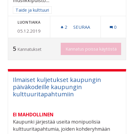
musiikkipuisto....
Rajaa tulokset aihepiirin mukaan: Taide ja kulttuuri
Taide ja kulttuuri
LUONTIAIKA
2
2 SEURAAJAA
SEURAA
0
05.12.2019
RIIHIMÄEN MUSIIKKIPUIS
5
Kannatus poissa käytöstä
Kannatukset
Ilmaiset kuljetukset kaupungin
päiväkodeille kaupungin
kulttuuritapahtumiin
EI MAHDOLLINEN
Kaupunki järjestää useita monipuolisia
kulttuuritapahtumia, joiden kohderyhmään