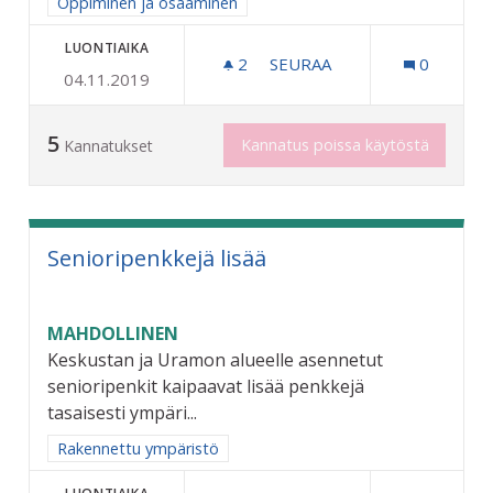
Rajaa tulokset aihepiirin mukaan: Oppiminen ja osaaminen
Oppiminen ja osaaminen
LUONTIAIKA
2
2 SEURAAJAA
SEURAA
0
04.11.2019
NUORILLE MAHDOLLISUUS 
5
Kannatus poissa käytöstä
Kannatukset
Senioripenkkejä lisää
MAHDOLLINEN
Keskustan ja Uramon alueelle asennetut
senioripenkit kaipaavat lisää penkkejä
tasaisesti ympäri...
Rajaa tulokset aihepiirin mukaan: Rakennettu ympäristö
Rakennettu ympäristö