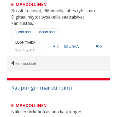
EI MAHDOLLINEN
Bussit kulkevat, Riihimäellä lähes tyhjillään,
Digitaalinäytöt pysäkeillä saattaisivat
kannustaa...
Rajaa tulokset aihepiirin mukaan: Oppiminen ja osaaminen
Oppiminen ja osaaminen
LUONTIAIKA
2
2 SEURAAJAA
SEURAA
0
18.11.2019
DIGITAALI NÄYTÖT BUSSIPY
4
Kannatukset
Kaupungin markkinointi
EI MAHDOLLINEN
Näkisin tärkeänä asiana kaupungin