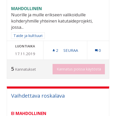
MAHDOLLINEN
Nuorille ja muille erikseen valikoiduille
kohderyhmille yhteinen katutaideprojekti,
jossa...
Rajaa tulokset aihepiirin mukaan: Taide ja kulttuuri
Taide ja kulttuuri
LUONTIAIKA
2
2 SEURAAJAA
SEURAA
0
17.11.2019
OSALLISTAVA KATUTAIDEP
5
Kannatus poissa käytöstä
Kannatukset
Vaihdettava roskalava
EI MAHDOLLINEN