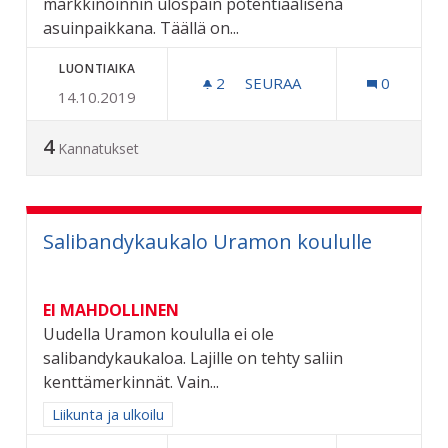
markkinoinnin ulospäin potentiaalisena
asuinpaikkana. Täällä on...
LUONTIAIKA
2
2 SEURAAJAA
SEURAA
0
14.10.2019
KAUPUNGIN MARKKINOINT
4
Kannatukset
Salibandykaukalo Uramon koululle
EI MAHDOLLINEN
Uudella Uramon koululla ei ole
salibandykaukaloa. Lajille on tehty saliin
kenttämerkinnät. Vain...
Rajaa tulokset aihepiirin mukaan: Liikunta ja ulkoilu
Liikunta ja ulkoilu