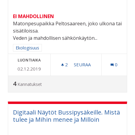
EI MAHDOLLINEN
Matonpesupaikka Peltosaareen, joko ulkona tai
sisätiloissa.
Veden ja mahdollisen sähkönkäytön...
Rajaa tulokset aihepiirin mukaan: Ekologisuus
Ekologisuus
LUONTIAIKA
2
2 SEURAAJAA
SEURAA
0
02.12.2019
MATONPESUPAIKKA PELT
4
Kannatukset
Digitaali Näytöt Bussipysäkeille. Mistä
tulee ja Mihin menee ja Milloin