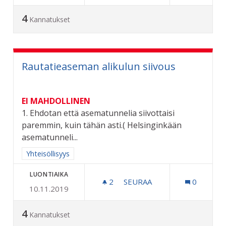
4
Kannatukset
Rautatieaseman alikulun siivous
EI MAHDOLLINEN
1. Ehdotan että asematunnelia siivottaisi
paremmin, kuin tähän asti.( Helsinginkään
asematunneli...
Rajaa tulokset aihepiirin mukaan: Yhteisöllisyys
Yhteisöllisyys
LUONTIAIKA
2
2 SEURAAJAA
SEURAA
0
10.11.2019
RAUTATIEASEMAN ALIKULU
4
Kannatukset