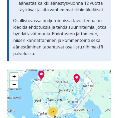
äänestää kaikki äänestysvuonna 12 vuotta
täyttävät ja sitä vanhemmat riihimäkeläiset.
Osallistuvassa budjetoinnissa tavoitteena on
ideoida ehdotuksia ja tehdä suunnitelmia, jotka
hyödyttävät monia. Ehdotusten jättäminen,
niiden kannattaminen ja kommentointi sekä
äänestäminen tapahtuvat osallistu.riihimaki.fi
palvelussa.
Seuraavassa elementissä on kartta, joka esittää tämän siv
+
−
25