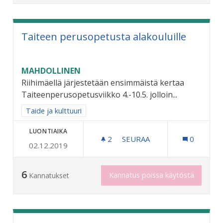
Taiteen perusopetusta alakouluille
MAHDOLLINEN
Riihimäellä järjestetään ensimmäistä kertaa
Taiteenperusopetusviikko 4.-10.5. jolloin...
Rajaa tulokset aihepiirin mukaan: Taide ja kulttuuri
Taide ja kulttuuri
LUONTIAIKA
2
2 SEURAAJAA
SEURAA
0
02.12.2019
TAITEEN PERUSOPETUSTA
6
Kannatus poissa käytöstä
Kannatukset