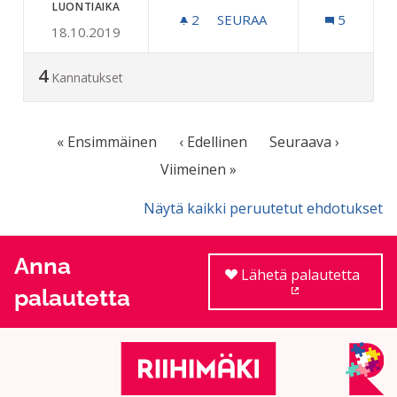
LUONTIAIKA
2
2 SEURAAJAA
SEURAA
5
18.10.2019
SALIBANDYKAUKALO URA
4
Kannatukset
« Ensimmäinen
‹ Edellinen
Seuraava ›
Viimeinen »
Näytä kaikki peruutetut ehdotukset
Anna
Lähetä palautetta
palautetta
(Ulkoinen linkki