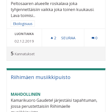
Peltosaaren alueelle roskalava joka
tyhjennettäisiin vaikka joka toinen kuukausi.
Lava toimisi...
Rajaa tulokset aihepiirin mukaan: Ekologisuus
Ekologisuus
LUONTIAIKA
2
2 SEURAAJAA
SEURAA
0
02.12.2019
VAIHDETTAVA ROSKALAVA
5
Kannatukset
Riihimäen musiikkipuisto
MAHDOLLINEN
Kamarikuoro Gaudete! järjestäisi tapahtuman,
jossa perustettaisiin Riihimäelle