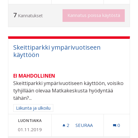
7
Kannatus poissa käytöstä
Kannatukset
Skeittiparkki ympärivuotiseen
käyttöön
EI MAHDOLLINEN
Skeittiparkki ympärivuotiseen käyttöön, voisiko
tyhjillään olevaa Matkakeskusta hyödyntää
tähän?...
Rajaa tulokset aihepiirin mukaan: Liikunta ja ulkoilu
Liikunta ja ulkoilu
LUONTIAIKA
2
2 SEURAAJAA
SEURAA
0
01.11.2019
SKEITTIPARKKI YMPÄRIV