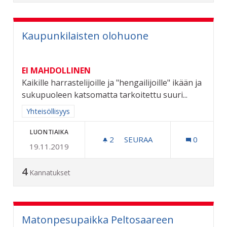
Kaupunkilaisten olohuone
EI MAHDOLLINEN
Kaikille harrastelijoille ja "hengailijoille" ikään ja
sukupuoleen katsomatta tarkoitettu suuri...
Rajaa tulokset aihepiirin mukaan: Yhteisöllisyys
Yhteisöllisyys
LUONTIAIKA
2
2 SEURAAJAA
SEURAA
0
19.11.2019
KAUPUNKILAISTEN OLOH
4
Kannatukset
Matonpesupaikka Peltosaareen