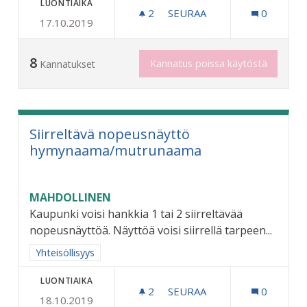
LUONTIAIKA
2
2 SEURAAJAA
SEURAA
0
17.10.2019
JOULUTAPAHTUMA GRANII
8
Kannatus poissa käytöstä
Kannatukset
Siirreltävä nopeusnäyttö
hymynaama/mutrunaama
MAHDOLLINEN
Kaupunki voisi hankkia 1 tai 2 siirreltävää
nopeusnäyttöä. Näyttöä voisi siirrellä tarpeen...
Rajaa tulokset aihepiirin mukaan: Yhteisöllisyys
Yhteisöllisyys
LUONTIAIKA
2
2 SEURAAJAA
SEURAA
0
18.10.2019
SIIRRELTÄVÄ NOPEUSNÄ