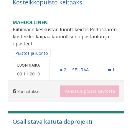
Kosteikkopuisto keitaaksi
MAHDOLLINEN
Riihimäen keskustan luontokeidas Peltosaaren
kosteikko kaipaa kunnollisen opastaulun ja
opasteet,...
Rajaa tulokset aihepiirin mukaan: Puistot ja luonto
Puistot ja luonto
LUONTIAIKA
2
2 SEURAAJAA
SEURAA
1
03.11.2019
KOSTEIKKOPUISTO KEITAA
6
Kannatus poissa käytöstä
Kannatukset
Osallistava katutaideprojekti