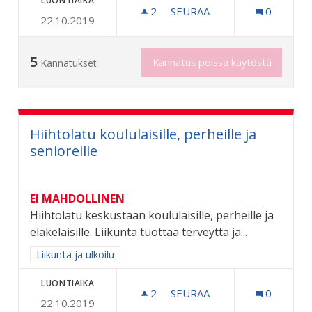
LUONTIAIKA
2
2 SEURAAJAA
SEURAA
0
22.10.2019
SENIORIPENKKEJÄ LISÄÄ
5
Kannatus poissa käytöstä
Kannatukset
Hiihtolatu koululaisille, perheille ja
senioreille
EI MAHDOLLINEN
Hiihtolatu keskustaan koululaisille, perheille ja
eläkeläisille. Liikunta tuottaa terveyttä ja...
Rajaa tulokset aihepiirin mukaan: Liikunta ja ulkoilu
Liikunta ja ulkoilu
LUONTIAIKA
2
2 SEURAAJAA
SEURAA
0
22.10.2019
HIIHTOLATU KOULULAISILL