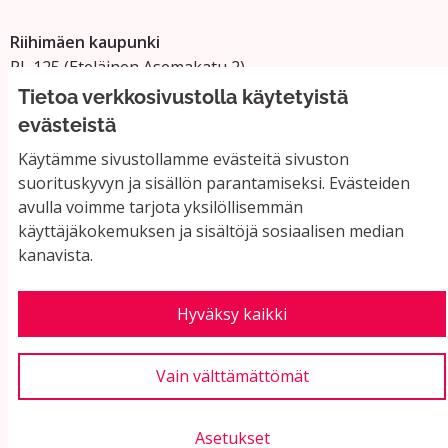
Riihimäen kaupunki
PL 125 (Eteläinen Asemakatu 2)
11101 Riihimäki
Tietoa verkkosivustolla käytetyistä
Vaihde: 019 758 4000
evästeistä
Sähköpostiosoitteet:
Käytämme sivustollamme evästeitä sivuston
etunimi.sukunimi@riihimaki.fi
suorituskyvyn ja sisällön parantamiseksi. Evästeiden
avulla voimme tarjota yksilöllisemmän
käyttäjäkokemuksen ja sisältöjä sosiaalisen median
Yhteystiedot ja usein kysyttyä
kanavista.
Käyttöehdot
Tietosuojaseloste
Saavutettavuus
Hyväksy kaikki
Evästeasetukset
Vain välttämättömät
Asetukset
Verkkosivusto luotu
vapaan ohjelmiston