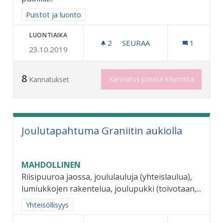
Rajaa tulokset aihepiirin mukaan: Puistot ja luonto
Puistot ja luonto
LUONTIAIKA
2
2 SEURAAJAA
SEURAA
1
23.10.2019
ETANOIDEN TORJUNTA
8
Kannatus poissa käytöstä
Kannatukset
Joulutapahtuma Graniitin aukiolla
MAHDOLLINEN
Riisipuuroa jaossa, joululauluja (yhteislaulua),
lumiukkojen rakentelua, joulupukki (toivotaan,...
Rajaa tulokset aihepiirin mukaan: Yhteisöllisyys
Yhteisöllisyys