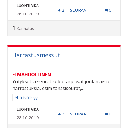
LUONTIAIKA
2
2 SEURAAJAA
SEURAA
0
26.10.2019
LIIKENNE INFRA JA MUUT
1
Kannatus
Harrastusmessut
EI MAHDOLLINEN
Yritykset ja seurat jotka tarjoavat jonkinlaisia
harrastuksia, esim tanssiseurat,...
Rajaa tulokset aihepiirin mukaan: Yhteisöllisyys
Yhteisöllisyys
LUONTIAIKA
2
2 SEURAAJAA
SEURAA
0
28.10.2019
HARRASTUSMESSUT