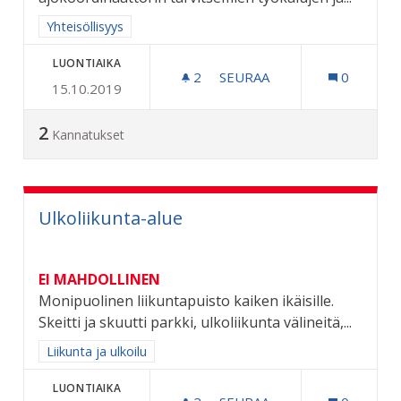
Rajaa tulokset aihepiirin mukaan: Yhteisöllisyys
Yhteisöllisyys
LUONTIAIKA
2
2 SEURAAJAA
SEURAA
0
15.10.2019
KOULUKULJETUS TOIMIVAKS
2
Kannatukset
Ulkoliikunta-alue
EI MAHDOLLINEN
Monipuolinen liikuntapuisto kaiken ikäisille.
Skeitti ja skuutti parkki, ulkoliikunta välineitä,...
Rajaa tulokset aihepiirin mukaan: Liikunta ja ulkoilu
Liikunta ja ulkoilu
LUONTIAIKA