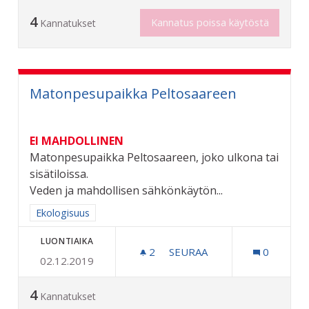
4
Kannatus poissa käytöstä
Kannatukset
Matonpesupaikka Peltosaareen
EI MAHDOLLINEN
Matonpesupaikka Peltosaareen, joko ulkona tai
sisätiloissa.
Veden ja mahdollisen sähkönkäytön...
Rajaa tulokset aihepiirin mukaan: Ekologisuus
Ekologisuus
LUONTIAIKA
2
2 SEURAAJAA
SEURAA
0
02.12.2019
MATONPESUPAIKKA PELT
4
Kannatukset