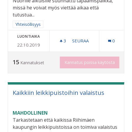
Nuorille aikuisille suunnattu tapaamispaikka,
missä he voivat myös viettää aikaa että
tutustua...
Rajaa tulokset aihepiirin mukaan: Yhteisöllisyys
Yhteisöllisyys
LUONTIAIKA
3
3 SEURAAJAA
SEURAA
0
22.10.2019
NUORTEN AIKUISTEN KOHT
15
Kannatus poissa käytöstä
Kannatukset
Kaikkiin leikkipuistoihin valaistus
MAHDOLLINEN
Tarkastetaan että kaikissa Riihimäen
kaupungin leikkipuistoissa on toimiva valaistus