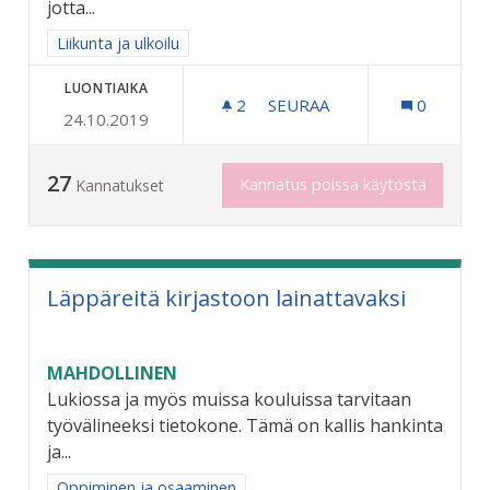
jotta...
Rajaa tulokset aihepiirin mukaan: Liikunta ja ulkoilu
Liikunta ja ulkoilu
LUONTIAIKA
2
2 SEURAAJAA
SEURAA
0
24.10.2019
KAIKKIIN LEIKKIPUISTOIHI
27
Kannatus poissa käytöstä
Kannatukset
Läppäreitä kirjastoon lainattavaksi
MAHDOLLINEN
Lukiossa ja myös muissa kouluissa tarvitaan
työvälineeksi tietokone. Tämä on kallis hankinta
ja...
Rajaa tulokset aihepiirin mukaan: Oppiminen ja osaaminen
Oppiminen ja osaaminen