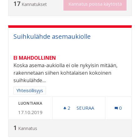
17
Kannatus poissa käytöstä
Kannatukset
Suihkulähde asemaukiolle
EI MAHDOLLINEN
Koska asema-aukiolla ei ole nykyisin mitään,
rakennetaan siihen kohtalaisen kokoinen
suihkulähde....
Rajaa tulokset aihepiirin mukaan: Yhteisöllisyys
Yhteisöllisyys
LUONTIAIKA
2
2 SEURAAJAA
SEURAA
0
17.10.2019
SUIHKULÄHDE ASEMAUKIO
1
Kannatus