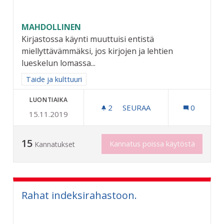
MAHDOLLINEN
Kirjastossa käynti muuttuisi entistä
miellyttävämmäksi, jos kirjojen ja lehtien
lueskelun lomassa...
Rajaa tulokset aihepiirin mukaan: Taide ja kulttuuri
Taide ja kulttuuri
LUONTIAIKA
2
2 SEURAAJAA
SEURAA
0
15.11.2019
KIRJASTOON KAHVILANUR
15
Kannatus poissa käytöstä
Kannatukset
Rahat indeksirahastoon.