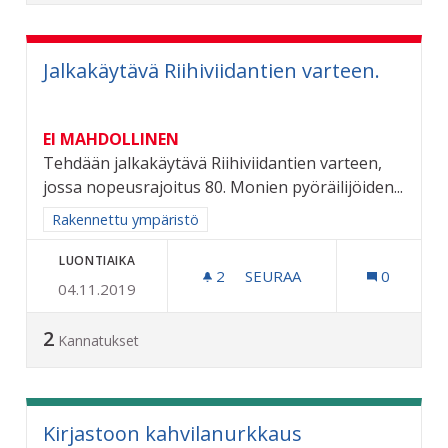
Jalkakäytävä Riihiviidantien varteen.
EI MAHDOLLINEN
Tehdään jalkakäytävä Riihiviidantien varteen,
jossa nopeusrajoitus 80. Monien pyöräilijöiden...
Rajaa tulokset aihepiirin mukaan: Rakennettu ympäristö
Rakennettu ympäristö
LUONTIAIKA
2
2 SEURAAJAA
SEURAA
0
04.11.2019
JALKAKÄYTÄVÄ RIIHIVIIDA
2
Kannatukset
Kirjastoon kahvilanurkkaus