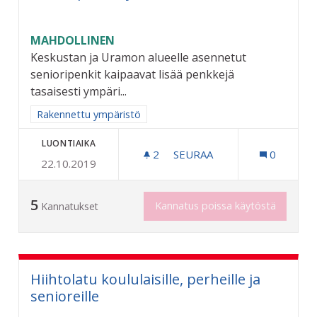
MAHDOLLINEN
Keskustan ja Uramon alueelle asennetut
senioripenkit kaipaavat lisää penkkejä
tasaisesti ympäri...
Rajaa tulokset aihepiirin mukaan: Rakennettu ympäristö
Rakennettu ympäristö
LUONTIAIKA
2
2 SEURAAJAA
SEURAA
0
22.10.2019
SENIORIPENKKEJÄ LISÄÄ
5
Kannatus poissa käytöstä
Kannatukset
Hiihtolatu koululaisille, perheille ja
senioreille