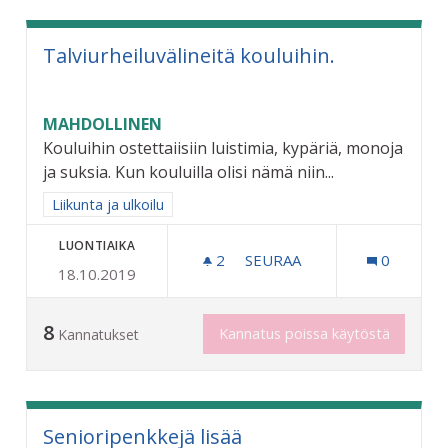
Talviurheiluvälineitä kouluihin.
MAHDOLLINEN
Kouluihin ostettaiisiin luistimia, kypäriä, monoja
ja suksia. Kun kouluilla olisi nämä niin...
Rajaa tulokset aihepiirin mukaan: Liikunta ja ulkoilu
Liikunta ja ulkoilu
LUONTIAIKA
2
2 SEURAAJAA
SEURAA
0
18.10.2019
TALVIURHEILUVÄLINEITÄ 
8
Kannatus poissa käytöstä
Kannatukset
Senioripenkkejä lisää