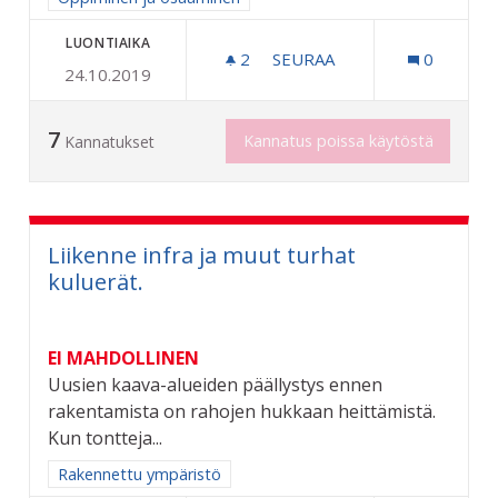
LUONTIAIKA
2
2 SEURAAJAA
SEURAA
0
24.10.2019
LÄPPÄREITÄ KIRJASTOON 
7
Kannatus poissa käytöstä
Kannatukset
Liikenne infra ja muut turhat
kuluerät.
EI MAHDOLLINEN
Uusien kaava-alueiden päällystys ennen
rakentamista on rahojen hukkaan heittämistä.
Kun tontteja...
Rajaa tulokset aihepiirin mukaan: Rakennettu ympäristö
Rakennettu ympäristö