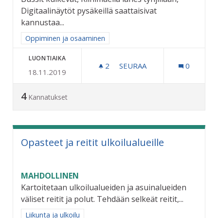
Digitaalinäytöt pysäkeillä saattaisivat
kannustaa...
Rajaa tulokset aihepiirin mukaan: Oppiminen ja osaaminen
Oppiminen ja osaaminen
LUONTIAIKA
2
2 SEURAAJAA
SEURAA
0
18.11.2019
DIGITAALI NÄYTÖT BUSSIPY
4
Kannatukset
Opasteet ja reitit ulkoilualueille
MAHDOLLINEN
Kartoitetaan ulkoilualueiden ja asuinalueiden
väliset reitit ja polut. Tehdään selkeät reitit,...
Rajaa tulokset aihepiirin mukaan: Liikunta ja ulkoilu
Liikunta ja ulkoilu