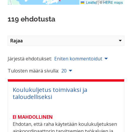
Leaflet
|
©
HERE maps
119 ehdotusta
Rajaa
Järjestä ehdotukset:
Eniten kommentoidut
Tulosten määrä sivulla:
20
Koulukuljetus toimivaksi ja
taloudelliseksi
EI MAHDOLLINEN
Ehdotan, että raha käytetään koulukuljetuksen
ajokoordinaattorin tarvitsemien työkalujen ja...