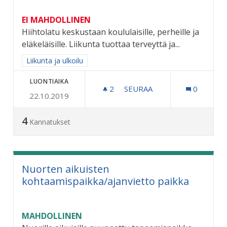
EI MAHDOLLINEN
Hiihtolatu keskustaan koululaisille, perheille ja
eläkeläisille. Liikunta tuottaa terveyttä ja...
Rajaa tulokset aihepiirin mukaan: Liikunta ja ulkoilu
Liikunta ja ulkoilu
LUONTIAIKA
2
2 SEURAAJAA
SEURAA
0
22.10.2019
HIIHTOLATU KOULULAISILL
4
Kannatukset
Nuorten aikuisten
kohtaamispaikka/ajanvietto paikka
MAHDOLLINEN