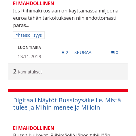
EI MAHDOLLINEN
Jos Riihimäki tosiaan on käyttämässä miljoona
euroa tähän tarkoitukseen niin ehdottomasti
paras...
Rajaa tulokset aihepiirin mukaan: Yhteisöllisyys
Yhteisöllisyys
LUONTIAIKA
2
2 SEURAAJAA
SEURAA
0
18.11.2019
RAHAT INDEKSIRAHASTOO
2
Kannatukset
Digitaali Näytöt Bussipysäkeille. Mistä
tulee ja Mihin menee ja Milloin
EI MAHDOLLINEN
Bussit kulkevat, Riihimäellä lähes tyhjillään,