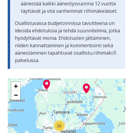
äänestää kaikki äänestysvuonna 12 vuotta
täyttävät ja sitä vanhemmat riihimäkeläiset.
Osallistuvassa budjetoinnissa tavoitteena on
ideoida ehdotuksia ja tehdä suunnitelmia, jotka
hyödyttävät monia. Ehdotusten jättäminen,
niiden kannattaminen ja kommentointi sekä
äänestäminen tapahtuvat osallistu.riihimaki.fi
palvelussa.
Seuraavassa elementissä on kartta, joka esittää tämän siv
+
−
25