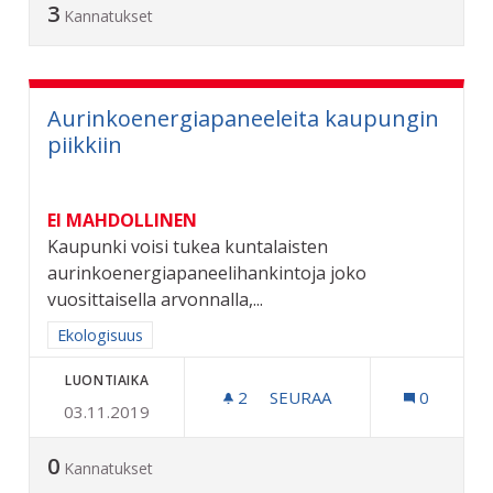
3
Kannatukset
Aurinkoenergiapaneeleita kaupungin
piikkiin
EI MAHDOLLINEN
Kaupunki voisi tukea kuntalaisten
aurinkoenergiapaneelihankintoja joko
vuosittaisella arvonnalla,...
Rajaa tulokset aihepiirin mukaan: Ekologisuus
Ekologisuus
LUONTIAIKA
2
2 SEURAAJAA
SEURAA
0
03.11.2019
AURINKOENERGIAPANEELEI
0
Kannatukset