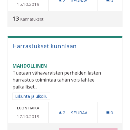
2
2 SEURAAJAA
SEURAA
0
15.10.2019
ULKOLIIKUNTA-ALUE
13
Kannatukset
Harrastukset kunniaan
MAHDOLLINEN
Tuetaan vähävaraisten perheiden lasten
harrastus toimintaa tähän vois lähtee
paikalliset...
Rajaa tulokset aihepiirin mukaan: Liikunta ja ulkoilu
Liikunta ja ulkoilu
LUONTIAIKA
2
2 SEURAAJAA
SEURAA
0
17.10.2019
HARRASTUKSET KUNNIAA