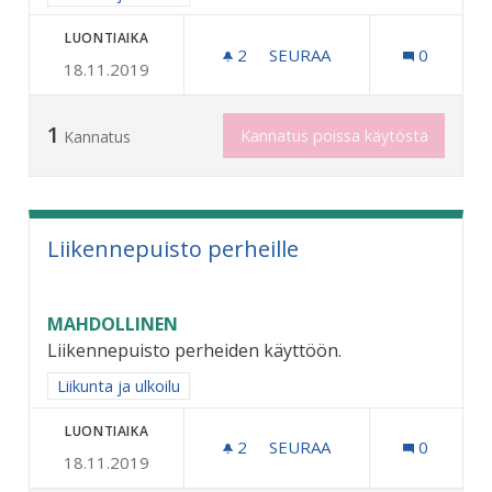
LUONTIAIKA
2
2 SEURAAJAA
SEURAA
0
18.11.2019
OPASTEET JA REITIT ULKO
1
Kannatus poissa käytöstä
Kannatus
Liikennepuisto perheille
MAHDOLLINEN
Liikennepuisto perheiden käyttöön.
Rajaa tulokset aihepiirin mukaan: Liikunta ja ulkoilu
Liikunta ja ulkoilu
LUONTIAIKA
2
2 SEURAAJAA
SEURAA
0
18.11.2019
LIIKENNEPUISTO PERHEIL