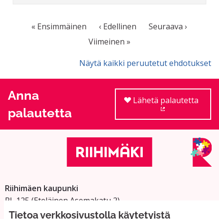
« Ensimmäinen
‹ Edellinen
Seuraava ›
Viimeinen »
Näytä kaikki peruutetut ehdotukset
Anna
Lähetä palautetta
palautetta
(Ulkoinen linkki
Riihimäen kaupunki
PL 125 (Eteläinen Asemakatu 2)
11101 Riihimäki
Tietoa verkkosivustolla käytetyistä