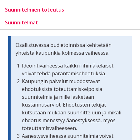
Suunnitelmien toteutus
Suunnitelmat
Osallistuvassa budjetoinnissa kehitetään
yhteistä kaupunkia kolmessa vaiheessa.
Ideointivaiheessa kaikki riihimäkeläiset
voivat tehdä parantamisehdotuksia.
Kaupungin palvelut muodostavat
ehdotuksista toteuttamiskelpoisia
suunnitelmia ja niille lasketaan
kustannusarviot. Ehdotusten tekijät
kutsutaan mukaan suunnitteluun ja mikäli
ehdotus menestyy äänestyksessä, myös
toteuttamisvaiheeseen.
Äänestysvaiheessa suunnitelmia voivat