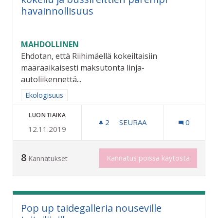
havainnollisuus
MAHDOLLINEN
Ehdotan, että Riihimäellä kokeiltaisiin
määräaikaisesti maksutonta linja-
autoliikennettä...
Rajaa tulokset aihepiirin mukaan: Ekologisuus
Ekologisuus
LUONTIAIKA
2
2 SEURAAJAA
SEURAA
0
12.11.2019
MAKSUTTOMAN JOUKKOLIIK
8
Kannatus poissa käytöstä
Kannatukset
Pop up taidegalleria nouseville