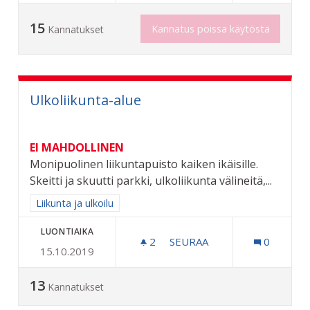
15
Kannatus poissa käytöstä
Kannatukset
Ulkoliikunta-alue
EI MAHDOLLINEN
Monipuolinen liikuntapuisto kaiken ikäisille.
Skeitti ja skuutti parkki, ulkoliikunta välineitä,...
Rajaa tulokset aihepiirin mukaan: Liikunta ja ulkoilu
Liikunta ja ulkoilu
LUONTIAIKA
2
2 SEURAAJAA
SEURAA
0
15.10.2019
ULKOLIIKUNTA-ALUE
13
Kannatukset