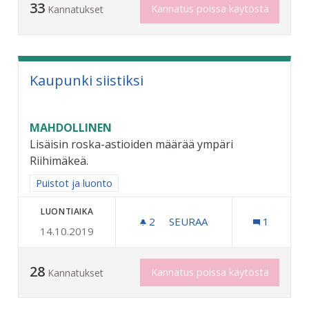
33
Kannatus poissa käytöstä
Kannatukset
Kaupunki siistiksi
MAHDOLLINEN
Lisäisin roska-astioiden määrää ympäri
Riihimäkeä.
Rajaa tulokset aihepiirin mukaan: Puistot ja luonto
Puistot ja luonto
LUONTIAIKA
2
2 SEURAAJAA
SEURAA
1
14.10.2019
KAUPUNKI SIISTIKSI
28
Kannatus poissa käytöstä
Kannatukset