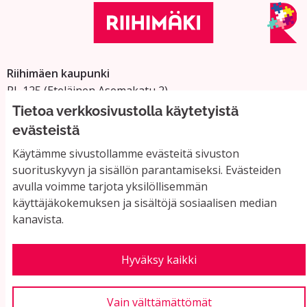
Riihimäen kaupunki
PL 125 (Eteläinen Asemakatu 2)
11101 Riihimäki
Tietoa verkkosivustolla käytetyistä
Vaihde: 019 758 4000
evästeistä
Sähköpostiosoitteet:
Käytämme sivustollamme evästeitä sivuston
etunimi.sukunimi@riihimaki.fi
suorituskyvyn ja sisällön parantamiseksi. Evästeiden
avulla voimme tarjota yksilöllisemmän
käyttäjäkokemuksen ja sisältöjä sosiaalisen median
Yhteystiedot ja usein kysyttyä
kanavista.
Käyttöehdot
Tietosuojaseloste
Saavutettavuus
Hyväksy kaikki
Evästeasetukset
Vain välttämättömät