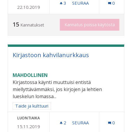
3
3 SEURAAJAA
SEURAA
0
22.10.2019
NUORTEN AIKUISTEN KOHT
15
Kannatus poissa käytöstä
Kannatukset
Kirjastoon kahvilanurkkaus
MAHDOLLINEN
Kirjastossa käynti muuttuisi entistä
miellyttävämmäksi, jos kirjojen ja lehtien
lueskelun lomassa...
Rajaa tulokset aihepiirin mukaan: Taide ja kulttuuri
Taide ja kulttuuri
LUONTIAIKA
2
2 SEURAAJAA
SEURAA
0
15.11.2019
KIRJASTOON KAHVILANUR