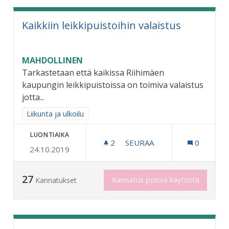
Kaikkiin leikkipuistoihin valaistus
MAHDOLLINEN
Tarkastetaan että kaikissa Riihimäen
kaupungin leikkipuistoissa on toimiva valaistus
jotta...
Rajaa tulokset aihepiirin mukaan: Liikunta ja ulkoilu
Liikunta ja ulkoilu
LUONTIAIKA
2
2 SEURAAJAA
SEURAA
0
24.10.2019
KAIKKIIN LEIKKIPUISTOIHI
27
Kannatus poissa käytöstä
Kannatukset