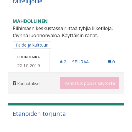
taiteilijoille
MAHDOLLINEN
Riihimäen keskustassa riittää tyhjiä liiketiloja,
täynnä luonnonvaloa. Käyttäisin rahat...
Rajaa tulokset aihepiirin mukaan: Taide ja kulttuuri
Taide ja kulttuuri
LUONTIAIKA
2
2 SEURAAJAA
SEURAA
0
20.10.2019
POP UP TAIDEGALLERIA NO
8
Kannatus poissa käytöstä
Kannatukset
Etanoiden torjunta