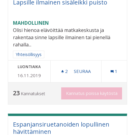
Lapsille ilmainen sisäleikki puisto
MAHDOLLINEN
Olisi hienoa elävöittää matkakeskusta ja
rakentaa sinne lapsille ilmainen tai pienellä
rahalla...
Rajaa tulokset aihepiirin mukaan: Yhteisöllisyys
Yhteisöllisyys
LUONTIAIKA
2
2 SEURAAJAA
SEURAA
1
16.11.2019
LAPSILLE ILMAINEN SISÄLE
23
Kannatus poissa käytöstä
Kannatukset
Espanjansiruetanoiden lopullinen
hävittäminen