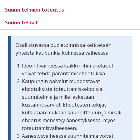
Suunnitelmien toteutus
Suunnitelmat
Osallistuvassa budjetoinnissa kehitetään
yhteistä kaupunkia kolmessa vaiheessa.
Ideointivaiheessa kaikki riihimäkeläiset
voivat tehdä parantamisehdotuksia.
Kaupungin palvelut muodostavat
ehdotuksista toteuttamiskelpoisia
suunnitelmia ja niille lasketaan
kustannusarviot. Ehdotusten tekijät
kutsutaan mukaan suunnitteluun ja mikäli
ehdotus menestyy äänestyksessä, myös
toteuttamisvaiheeseen.
Äänestysvaiheessa suunnitelmia voivat