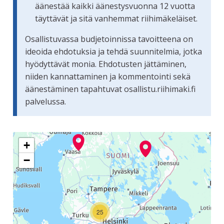
äänestää kaikki äänestysvuonna 12 vuotta
täyttävät ja sitä vanhemmat riihimäkeläiset.
Osallistuvassa budjetoinnissa tavoitteena on
ideoida ehdotuksia ja tehdä suunnitelmia, jotka
hyödyttävät monia. Ehdotusten jättäminen,
niiden kannattaminen ja kommentointi sekä
äänestäminen tapahtuvat osallistu.riihimaki.fi
palvelussa.
Seuraavassa elementissä on kartta, joka esittää tämän siv
+
−
25