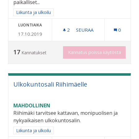
paikalliset...
Rajaa tulokset aihepiirin mukaan: Liikunta ja ulkoilu
Liikunta ja ulkoilu
LUONTIAIKA
2
2 SEURAAJAA
SEURAA
0
17.10.2019
HARRASTUKSET KUNNIAA
17
Kannatus poissa käytöstä
Kannatukset
Ulkokuntosali Riihimäelle
MAHDOLLINEN
Riihimäki tarvitsee kattavan, monipuolisen ja
nykyaikaisen ulkokuntosalin.
Rajaa tulokset aihepiirin mukaan: Liikunta ja ulkoilu
Liikunta ja ulkoilu