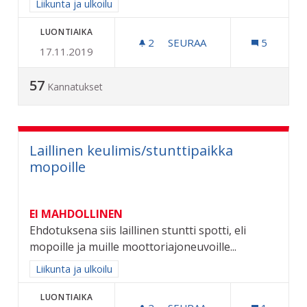
Rajaa tulokset aihepiirin mukaan: Liikunta ja ulkoilu
Liikunta ja ulkoilu
LUONTIAIKA
2
2 SEURAAJAA
SEURAA
5
17.11.2019
SKEITTI/SKUUTTIHALLI
57
Kannatukset
Laillinen keulimis/stunttipaikka
mopoille
EI MAHDOLLINEN
Ehdotuksena siis laillinen stuntti spotti, eli
mopoille ja muille moottoriajoneuvoille...
Rajaa tulokset aihepiirin mukaan: Liikunta ja ulkoilu
Liikunta ja ulkoilu
LUONTIAIKA