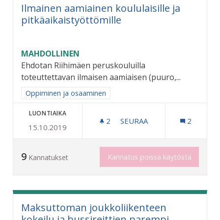
Ilmainen aamiainen koululaisille ja
pitkäaikaistyöttömille
MAHDOLLINEN
Ehdotan Riihimäen peruskouluilla
toteuttettavan ilmaisen aamiaisen (puuro,...
Rajaa tulokset aihepiirin mukaan: Oppiminen ja osaaminen
Oppiminen ja osaaminen
LUONTIAIKA
2
2 SEURAAJAA
SEURAA
2
15.10.2019
ILMAINEN AAMIAINEN KOUL
9
Kannatus poissa käytöstä
Kannatukset
Maksuttoman joukkoliikenteen
kokeilu ja bussireittien parempi