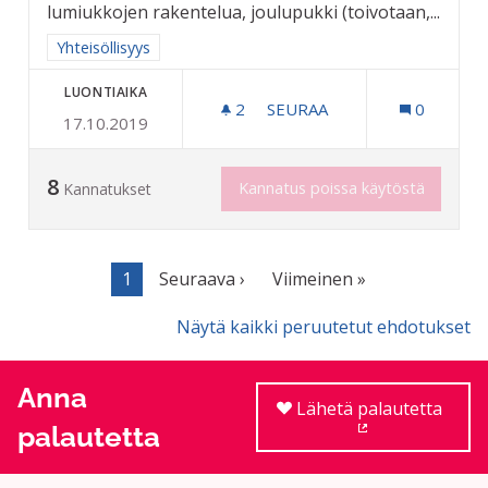
lumiukkojen rakentelua, joulupukki (toivotaan,...
Rajaa tulokset aihepiirin mukaan: Yhteisöllisyys
Yhteisöllisyys
LUONTIAIKA
2
2 SEURAAJAA
SEURAA
0
17.10.2019
JOULUTAPAHTUMA GRANII
8
Kannatus poissa käytöstä
Kannatukset
1
Seuraava ›
Viimeinen »
Näytä kaikki peruutetut ehdotukset
Anna
Lähetä palautetta
palautetta
(Ulkoinen linkki