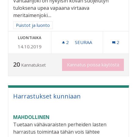
Vantaanjoki on nykyisin kovan suojelutyn
tuloksena upea vapaana virtaava
meritaimenjoki....
Rajaa tulokset aihepiirin mukaan: Puistot ja luonto
Puistot ja luonto
LUONTIAIKA
2
2 SEURAAJAA
SEURAA
2
14.10.2019
VANTAANJOKI OJASTA PURO
20
Kannatus poissa käytöstä
Kannatukset
Harrastukset kunniaan
MAHDOLLINEN
Tuetaan vähävaraisten perheiden lasten
harrastus toimintaa tähän vois lähtee