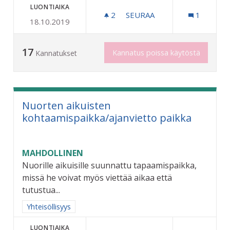
LUONTIAIKA
2
2 SEURAAJAA
SEURAA
1
18.10.2019
ULKOKUNTOSALI RIIHIMÄ
17
Kannatus poissa käytöstä
Kannatukset
Nuorten aikuisten
kohtaamispaikka/ajanvietto paikka
MAHDOLLINEN
Nuorille aikuisille suunnattu tapaamispaikka,
missä he voivat myös viettää aikaa että
tutustua...
Rajaa tulokset aihepiirin mukaan: Yhteisöllisyys
Yhteisöllisyys
LUONTIAIKA