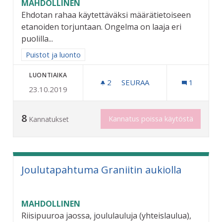
MAHDOLLINEN
Ehdotan rahaa käytettäväksi määrätietoiseen
etanoiden torjuntaan. Ongelma on laaja eri
puolilla...
Rajaa tulokset aihepiirin mukaan: Puistot ja luonto
Puistot ja luonto
LUONTIAIKA
2
2 SEURAAJAA
SEURAA
1
23.10.2019
ETANOIDEN TORJUNTA
8
Kannatus poissa käytöstä
Kannatukset
Joulutapahtuma Graniitin aukiolla
MAHDOLLINEN
Riisipuuroa jaossa, joululauluja (yhteislaulua),