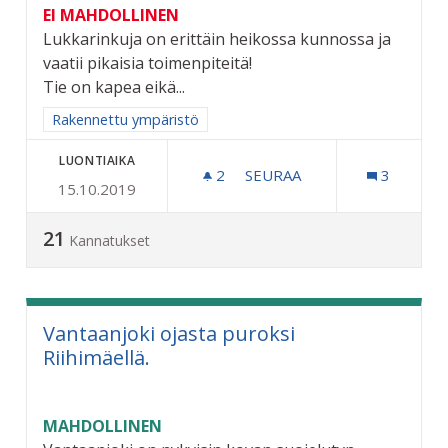
EI MAHDOLLINEN
Lukkarinkuja on erittäin heikossa kunnossa ja
vaatii pikaisia toimenpiteitä!
Tie on kapea eikä...
Rajaa tulokset aihepiirin mukaan: Rakennettu ympäristö
Rakennettu ympäristö
LUONTIAIKA
2
2 SEURAAJAA
SEURAA
3
15.10.2019
LUKKARINKUJAN KUNNOS
21
Kannatukset
Vantaanjoki ojasta puroksi
Riihimäellä.
MAHDOLLINEN