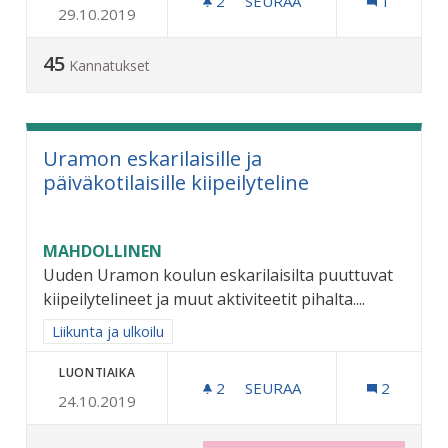
2
2 SEURAAJAA
SEURAA
1
29.10.2019
LAILLINEN KEULIMIS/STU
45
Kannatukset
Uramon eskarilaisille ja
päiväkotilaisille kiipeilyteline
MAHDOLLINEN
Uuden Uramon koulun eskarilaisilta puuttuvat
kiipeilytelineet ja muut aktiviteetit pihalta....
Rajaa tulokset aihepiirin mukaan: Liikunta ja ulkoilu
Liikunta ja ulkoilu
LUONTIAIKA
2
2 SEURAAJAA
SEURAA
2
24.10.2019
URAMON ESKARILAISILLE JA