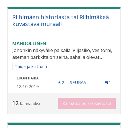
Riihimäen historiasta tai Riihimäkeä
kuvastava muraali
MAHDOLLINEN
Johonkin näkyvälle paikalla. Viljasiilo, vesitorni,
aseman parkkitalon seinä, sahalla olevat...
Rajaa tulokset aihepiirin mukaan: Taide ja kulttuuri
Taide ja kulttuuri
LUONTIAIKA
2
2 SEURAAJAA
SEURAA
1
18.10.2019
RIIHIMÄEN HISTORIASTA T
12
Kannatus poissa käytöstä
Kannatukset