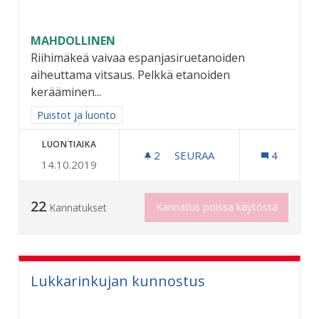
MAHDOLLINEN
Riihimäkeä vaivaa espanjasiruetanoiden
aiheuttama vitsaus. Pelkkä etanoiden
kerääminen...
Rajaa tulokset aihepiirin mukaan: Puistot ja luonto
Puistot ja luonto
LUONTIAIKA
2
2 SEURAAJAA
SEURAA
4
14.10.2019
ESPANJANSIRUETANOIDEN
22
Kannatus poissa käytöstä
Kannatukset
Lukkarinkujan kunnostus