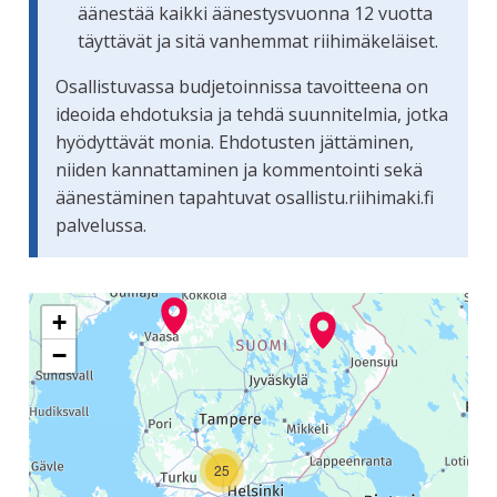
äänestää kaikki äänestysvuonna 12 vuotta
täyttävät ja sitä vanhemmat riihimäkeläiset.
Osallistuvassa budjetoinnissa tavoitteena on
ideoida ehdotuksia ja tehdä suunnitelmia, jotka
hyödyttävät monia. Ehdotusten jättäminen,
niiden kannattaminen ja kommentointi sekä
äänestäminen tapahtuvat osallistu.riihimaki.fi
palvelussa.
Seuraavassa elementissä on kartta, joka esittää tämän siv
+
−
25