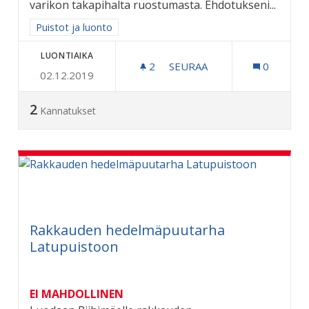
varikon takapihalta ruostumasta. Ehdotukseni...
Rajaa tulokset aihepiirin mukaan: Puistot ja luonto
Puistot ja luonto
LUONTIAIKA
2
2 SEURAAJAA
SEURAA
0
02.12.2019
HÖYRYVETURI 554:LLE SA
2
Kannatukset
Rakkauden hedelmäpuutarha
Latupuistoon
EI MAHDOLLINEN