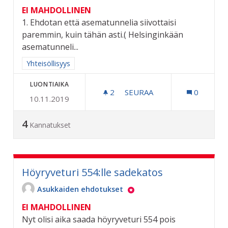
EI MAHDOLLINEN
1. Ehdotan että asematunnelia siivottaisi
paremmin, kuin tähän asti.( Helsinginkään
asematunneli...
Rajaa tulokset aihepiirin mukaan: Yhteisöllisyys
Yhteisöllisyys
LUONTIAIKA
2
2 SEURAAJAA
SEURAA
0
10.11.2019
RAUTATIEASEMAN ALIKULU
4
Kannatukset
Höyryveturi 554:lle sadekatos
Asukkaiden ehdotukset
EI MAHDOLLINEN
Nyt olisi aika saada höyryveturi 554 pois