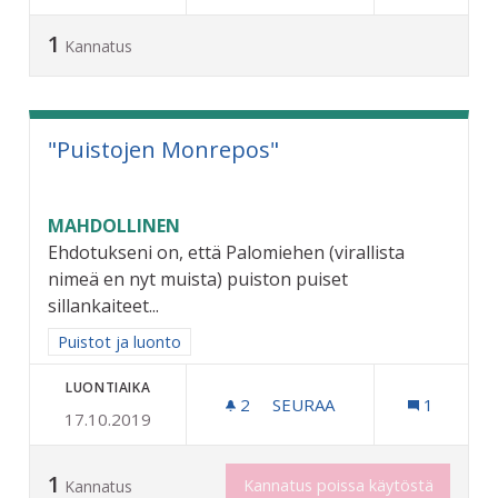
1
Kannatus
"Puistojen Monrepos"
MAHDOLLINEN
Ehdotukseni on, että Palomiehen (virallista
nimeä en nyt muista) puiston puiset
sillankaiteet...
Rajaa tulokset aihepiirin mukaan: Puistot ja luonto
Puistot ja luonto
LUONTIAIKA
2
2 SEURAAJAA
SEURAA
1
17.10.2019
"PUISTOJEN MONREPOS"
1
Kannatus poissa käytöstä
Kannatus