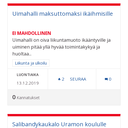
Uimahalli maksuttomaksi ikäihmisille
EI MAHDOLLINEN
Uimahalli on oiva liikuntamuoto ikääntyville ja
uiminen pitää yllä hyvää toimintakykyä ja
huoltaa...
Rajaa tulokset aihepiirin mukaan: Liikunta ja ulkoilu
Liikunta ja ulkoilu
LUONTIAIKA
2
2 SEURAAJAA
SEURAA
0
13.12.2019
UIMAHALLI MAKSUTTOMAKS
0
Kannatukset
Salibandykaukalo Uramon koululle