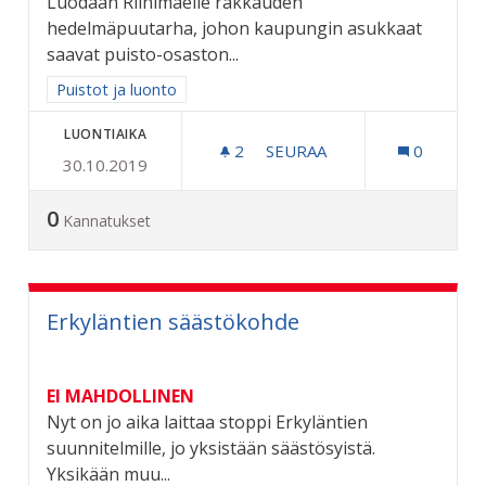
Luodaan Riihimäelle rakkauden
hedelmäpuutarha, johon kaupungin asukkaat
saavat puisto-osaston...
Rajaa tulokset aihepiirin mukaan: Puistot ja luonto
Puistot ja luonto
LUONTIAIKA
2
2 SEURAAJAA
SEURAA
0
30.10.2019
RAKKAUDEN HEDELMÄPUU
0
Kannatukset
Erkyläntien säästökohde
EI MAHDOLLINEN
Nyt on jo aika laittaa stoppi Erkyläntien
suunnitelmille, jo yksistään säästösyistä.
Yksikään muu...