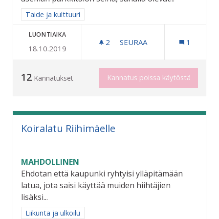
Rajaa tulokset aihepiirin mukaan: Taide ja kulttuuri
Taide ja kulttuuri
LUONTIAIKA
2
2 SEURAAJAA
SEURAA
1
18.10.2019
RIIHIMÄEN HISTORIASTA T
12
Kannatus poissa käytöstä
Kannatukset
Koiralatu Riihimäelle
MAHDOLLINEN
Ehdotan että kaupunki ryhtyisi ylläpitämään
latua, jota saisi käyttää muiden hiihtäjien
lisäksi...
Rajaa tulokset aihepiirin mukaan: Liikunta ja ulkoilu
Liikunta ja ulkoilu