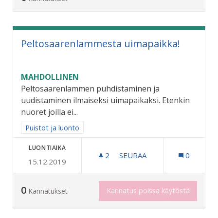
Peltosaarenlammesta uimapaikka!
MAHDOLLINEN
Peltosaarenlammen puhdistaminen ja
uudistaminen ilmaiseksi uimapaikaksi. Etenkin
nuoret joilla ei...
Rajaa tulokset aihepiirin mukaan: Puistot ja luonto
Puistot ja luonto
LUONTIAIKA
2
2 SEURAAJAA
SEURAA
0
15.12.2019
PELTOSAARENLAMMESTA U
0
Kannatus poissa käytöstä
Kannatukset