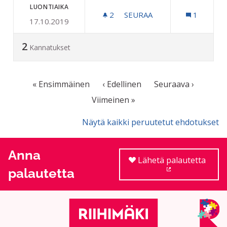
LUONTIAIKA
2
2 SEURAAJAA
SEURAA
1
17.10.2019
PERUSTETAAN KAUPUNKII
2
Kannatukset
« Ensimmäinen
‹ Edellinen
Seuraava ›
Viimeinen »
Näytä kaikki peruutetut ehdotukset
Anna
Lähetä palautetta
palautetta
(Ulkoinen linkki