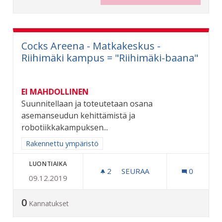
Cocks Areena - Matkakeskus -
Riihimäki kampus = "Riihimäki-baana"
EI MAHDOLLINEN
Suunnitellaan ja toteutetaan osana
asemanseudun kehittämistä ja
robotiikkakampuksen...
Rajaa tulokset aihepiirin mukaan: Rakennettu ympäristö
Rakennettu ympäristö
LUONTIAIKA
2
2 SEURAAJAA
SEURAA
0
09.12.2019
COCKS AREENA - MATKAKES
0
Kannatukset