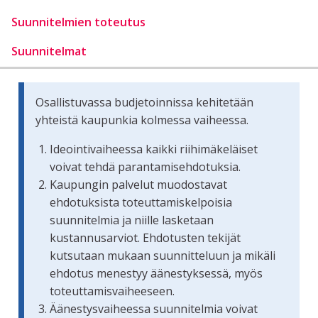
Suunnitelmien toteutus
Suunnitelmat
Osallistuvassa budjetoinnissa kehitetään
yhteistä kaupunkia kolmessa vaiheessa.
Ideointivaiheessa kaikki riihimäkeläiset
voivat tehdä parantamisehdotuksia.
Kaupungin palvelut muodostavat
ehdotuksista toteuttamiskelpoisia
suunnitelmia ja niille lasketaan
kustannusarviot. Ehdotusten tekijät
kutsutaan mukaan suunnitteluun ja mikäli
ehdotus menestyy äänestyksessä, myös
toteuttamisvaiheeseen.
Äänestysvaiheessa suunnitelmia voivat