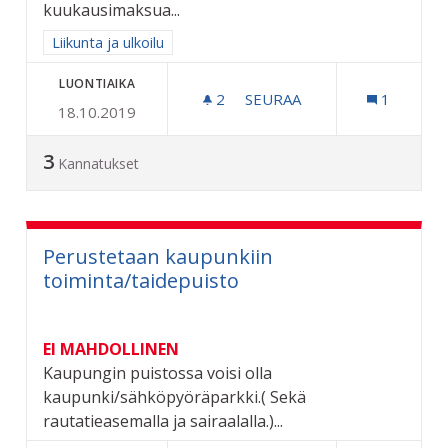
kuukausimaksua...
Rajaa tulokset aihepiirin mukaan: Liikunta ja ulkoilu
Liikunta ja ulkoilu
LUONTIAIKA
2
2 SEURAAJAA
SEURAA
1
18.10.2019
VUOKRATTAVIA POLKUPYÖR
3
Kannatukset
Perustetaan kaupunkiin
toiminta/taidepuisto
EI MAHDOLLINEN
Kaupungin puistossa voisi olla
kaupunki/sähköpyöräparkki.( Sekä
rautatieasemalla ja sairaalalla.)...