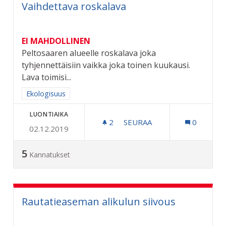
Vaihdettava roskalava
EI MAHDOLLINEN
Peltosaaren alueelle roskalava joka
tyhjennettäisiin vaikka joka toinen kuukausi.
Lava toimisi...
Rajaa tulokset aihepiirin mukaan: Ekologisuus
Ekologisuus
LUONTIAIKA
2
2 SEURAAJAA
SEURAA
0
02.12.2019
VAIHDETTAVA ROSKALAVA
5
Kannatukset
Rautatieaseman alikulun siivous