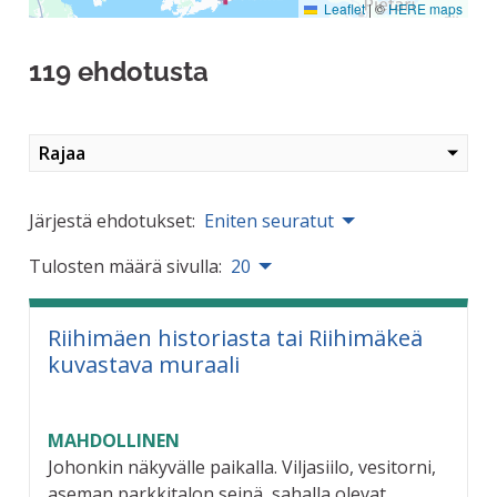
Leaflet
|
©
HERE maps
119 ehdotusta
Rajaa
Järjestä ehdotukset:
Eniten seuratut
Tulosten määrä sivulla:
20
Riihimäen historiasta tai Riihimäkeä
kuvastava muraali
MAHDOLLINEN
Johonkin näkyvälle paikalla. Viljasiilo, vesitorni,
aseman parkkitalon seinä, sahalla olevat...