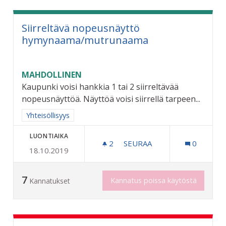
Siirreltävä nopeusnäyttö
hymynaama/mutrunaama
MAHDOLLINEN
Kaupunki voisi hankkia 1 tai 2 siirreltävää
nopeusnäyttöä. Näyttöä voisi siirrellä tarpeen...
Rajaa tulokset aihepiirin mukaan: Yhteisöllisyys
Yhteisöllisyys
LUONTIAIKA
2
2 SEURAAJAA
SEURAA
0
18.10.2019
SIIRRELTÄVÄ NOPEUSNÄ
7
Kannatus poissa käytöstä
Kannatukset