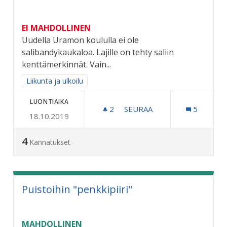
EI MAHDOLLINEN
Uudella Uramon koululla ei ole
salibandykaukaloa. Lajille on tehty saliin
kenttämerkinnät. Vain...
Rajaa tulokset aihepiirin mukaan: Liikunta ja ulkoilu
Liikunta ja ulkoilu
LUONTIAIKA
2
2 SEURAAJAA
SEURAA
5
18.10.2019
SALIBANDYKAUKALO URA
4
Kannatukset
Puistoihin "penkkipiiri"
MAHDOLLINEN