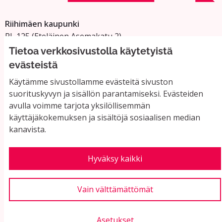
Riihimäen kaupunki
PL 125 (Eteläinen Asemakatu 2)
11101 Riihimäki
Tietoa verkkosivustolla käytetyistä
Vaihde: 019 758 4000
evästeistä
Sähköpostiosoitteet:
Käytämme sivustollamme evästeitä sivuston
etunimi.sukunimi@riihimaki.fi
suorituskyvyn ja sisällön parantamiseksi. Evästeiden
avulla voimme tarjota yksilöllisemmän
käyttäjäkokemuksen ja sisältöjä sosiaalisen median
Yhteystiedot ja usein kysyttyä
kanavista.
Käyttöehdot
Tietosuojaseloste
Saavutettavuus
Hyväksy kaikki
Evästeasetukset
Vain välttämättömät
Asetukset