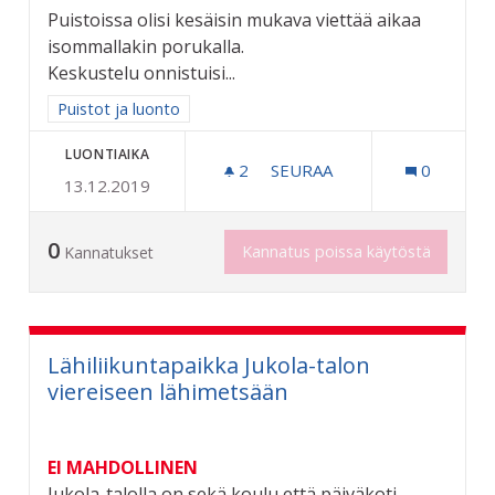
Puistoissa olisi kesäisin mukava viettää aikaa
isommallakin porukalla.
Keskustelu onnistuisi...
Rajaa tulokset aihepiirin mukaan: Puistot ja luonto
Puistot ja luonto
LUONTIAIKA
2
2 SEURAAJAA
SEURAA
0
13.12.2019
PUISTOIHIN "PENKKIPIIRI"
0
Kannatus poissa käytöstä
Kannatukset
Lähiliikuntapaikka Jukola-talon
viereiseen lähimetsään
EI MAHDOLLINEN
Jukola-talolla on sekä koulu että päiväkoti,