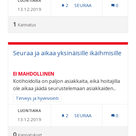
LUONTIAIKA
2
2 SEURAAJAA
SEURAA
0
13.12.2019
UIMAHALLILLE BUSSILINJA 
1
Kannatus
Seuraa ja aikaa yksinäisille ikäihmisille
EI MAHDOLLINEN
Kotihoidolla on paljon asiakkaita, eikä hoitajilla
ole aikaa jäädä seurustelemaan asiakkaiden...
Rajaa tulokset aihepiirin mukaan: Terveys ja hyvinvointi
Terveys ja hyvinvointi
LUONTIAIKA
2
2 SEURAAJAA
SEURAA
0
13.12.2019
SEURAA JA AIKAA YKSINÄISI
0
Kannatukset