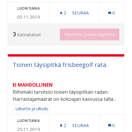
LUONTIAIKA
2
2 SEURAAJAA
SEURAA
0
05.11.2019
KOIRALATU RIIHIMÄELLE
3
Kannatus poissa käytöstä
Kannatukset
Toinen täysipitkä frisbeegolf rata.
EI MAHDOLLINEN
Riihimäki tarvitsisi toisen täysipitkän radan.
Harrastajamäärät on kokoajan kasvussa tällä...
Rajaa tulokset aihepiirin mukaan: Liikunta ja ulkoilu
Liikunta ja ulkoilu
LUONTIAIKA
2
2 SEURAAJAA
SEURAA
0
25.11.2019
TOINEN TÄYSIPITKÄ FRISB