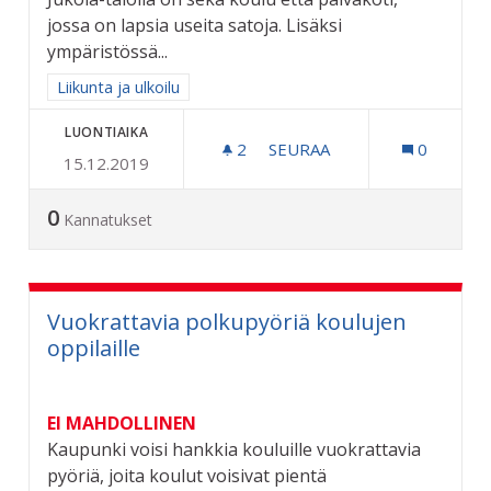
jossa on lapsia useita satoja. Lisäksi
ympäristössä...
Rajaa tulokset aihepiirin mukaan: Liikunta ja ulkoilu
Liikunta ja ulkoilu
LUONTIAIKA
2
2 SEURAAJAA
SEURAA
0
15.12.2019
LÄHILIIKUNTAPAIKKA JUK
0
Kannatukset
Vuokrattavia polkupyöriä koulujen
oppilaille
EI MAHDOLLINEN
Kaupunki voisi hankkia kouluille vuokrattavia
pyöriä, joita koulut voisivat pientä