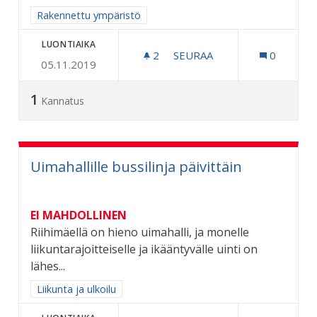
Rajaa tulokset aihepiirin mukaan: Rakennettu ympäristö
Rakennettu ympäristö
LUONTIAIKA
2
2 SEURAAJAA
SEURAA
0
05.11.2019
ERKYLÄNTIEN SÄÄSTÖKO
1
Kannatus
Uimahallille bussilinja päivittäin
EI MAHDOLLINEN
Riihimäellä on hieno uimahalli, ja monelle
liikuntarajoitteiselle ja ikääntyvälle uinti on
lähes...
Rajaa tulokset aihepiirin mukaan: Liikunta ja ulkoilu
Liikunta ja ulkoilu