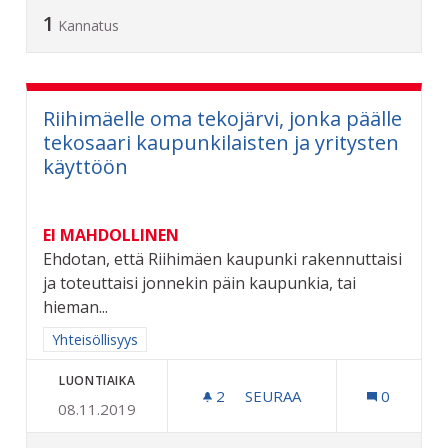
1
Kannatus
Riihimäelle oma tekojärvi, jonka päälle
tekosaari kaupunkilaisten ja yritysten
käyttöön
EI MAHDOLLINEN
Ehdotan, että Riihimäen kaupunki rakennuttaisi
ja toteuttaisi jonnekin päin kaupunkia, tai
hieman...
Rajaa tulokset aihepiirin mukaan: Yhteisöllisyys
Yhteisöllisyys
LUONTIAIKA
2
2 SEURAAJAA
SEURAA
0
08.11.2019
RIIHIMÄELLE OMA TEKOJÄ