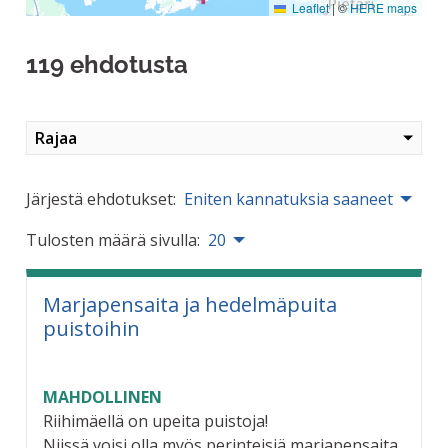
Leaflet
|
©
HERE maps
119 ehdotusta
Rajaa
Järjestä ehdotukset:
Eniten kannatuksia saaneet
Tulosten määrä sivulla:
20
Marjapensaita ja hedelmäpuita
puistoihin
MAHDOLLINEN
Riihimäellä on upeita puistoja!
Niissä voisi olla myös perinteisiä marjapensaita