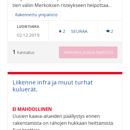
tien väliin Merkoksen risteykseen helpottaa...
Rajaa tulokset aihepiirin mukaan: Rakennettu ympäristö
Rakennettu ympäristö
LUONTIAIKA
2
2 SEURAAJAA
SEURAA
2
02.12.2019
RIKSUN HYVÄKSI - KEVYEN
1
Kannatus poissa käytöstä
Kannatus
Liikenne infra ja muut turhat
kuluerät.
EI MAHDOLLINEN
Uusien kaava-alueiden päällystys ennen
rakentamista on rahojen hukkaan heittämistä.
Kun tontteja...