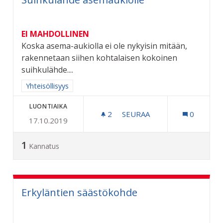
EI MAHDOLLINEN
Koska asema-aukiolla ei ole nykyisin mitään,
rakennetaan siihen kohtalaisen kokoinen
suihkulähde....
Rajaa tulokset aihepiirin mukaan: Yhteisöllisyys
Yhteisöllisyys
LUONTIAIKA
2
2 SEURAAJAA
SEURAA
0
17.10.2019
SUIHKULÄHDE ASEMAUKIO
1
Kannatus
Erkyläntien säästökohde