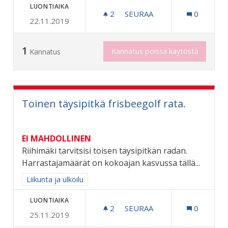
LUONTIAIKA
2
2 SEURAAJAA
SEURAA
0
22.11.2019
LASTEN KUNTOUTUKSEEN 
1
Kannatus poissa käytöstä
Kannatus
Toinen täysipitkä frisbeegolf rata.
EI MAHDOLLINEN
Riihimäki tarvitsisi toisen täysipitkän radan.
Harrastajamäärät on kokoajan kasvussa tällä...
Rajaa tulokset aihepiirin mukaan: Liikunta ja ulkoilu
Liikunta ja ulkoilu
LUONTIAIKA
2
2 SEURAAJAA
SEURAA
0
25.11.2019
TOINEN TÄYSIPITKÄ FRISB