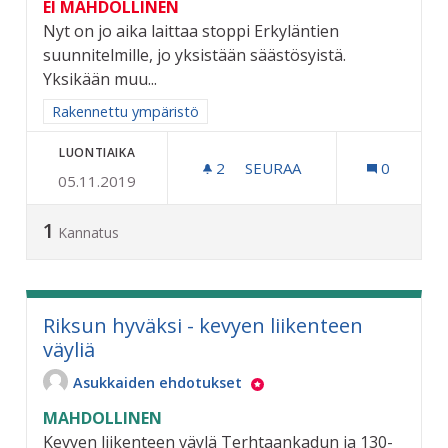
EI MAHDOLLINEN
Nyt on jo aika laittaa stoppi Erkyläntien
suunnitelmille, jo yksistään säästösyistä.
Yksikään muu...
Rajaa tulokset aihepiirin mukaan: Rakennettu ympäristö
Rakennettu ympäristö
LUONTIAIKA
2
2 SEURAAJAA
SEURAA
0
05.11.2019
ERKYLÄNTIEN SÄÄSTÖKO
1
Kannatus
Riksun hyväksi - kevyen liikenteen
väyliä
Asukkaiden ehdotukset
MAHDOLLINEN
Kevyen liikenteen väylä Terhtaankadun ja 130-