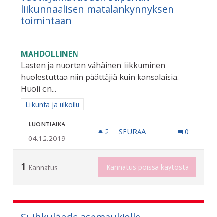
liikunnaalisen matalankynnyksen
toimintaan
MAHDOLLINEN
Lasten ja nuorten vähäinen liikkuminen
huolestuttaa niin päättäjiä kuin kansalaisia.
Huoli on...
Rajaa tulokset aihepiirin mukaan: Liikunta ja ulkoilu
Liikunta ja ulkoilu
LUONTIAIKA
2
2 SEURAAJAA
SEURAA
0
04.12.2019
RIIHIMÄEN KAUPUNGIN 6
1
Kannatus poissa käytöstä
Kannatus
Suihkulähde asemaukiolle