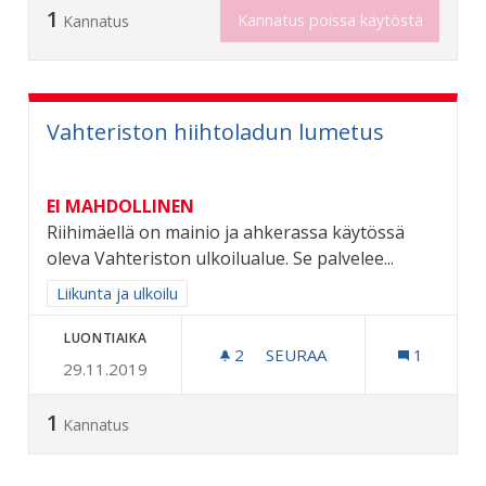
1
Kannatus poissa käytöstä
Kannatus
Vahteriston hiihtoladun lumetus
EI MAHDOLLINEN
Riihimäellä on mainio ja ahkerassa käytössä
oleva Vahteriston ulkoilualue. Se palvelee...
Rajaa tulokset aihepiirin mukaan: Liikunta ja ulkoilu
Liikunta ja ulkoilu
LUONTIAIKA
2
2 SEURAAJAA
SEURAA
1
29.11.2019
VAHTERISTON HIIHTOLAD
1
Kannatus