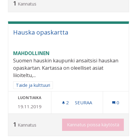
1
Kannatus
Hauska opaskartta
MAHDOLLINEN
Suomen hauskin kaupunki ansaitsisi hauskan
opaskartan. Kartassa on oleelliset asiat
liioiteltu,...
Rajaa tulokset aihepiirin mukaan: Taide ja kulttuuri
Taide ja kulttuuri
LUONTIAIKA
2
2 SEURAAJAA
SEURAA
0
19.11.2019
HAUSKA OPASKARTTA
1
Kannatus poissa käytöstä
Kannatus