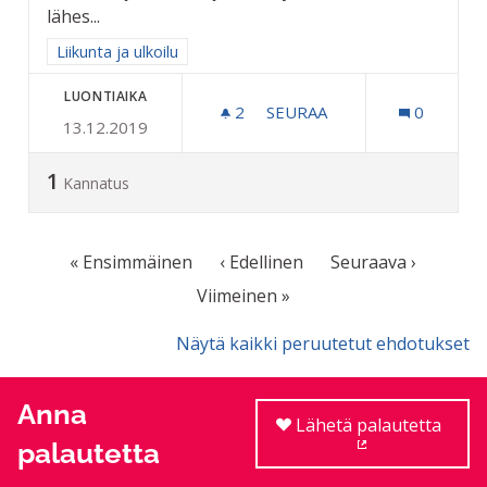
lähes...
Rajaa tulokset aihepiirin mukaan: Liikunta ja ulkoilu
Liikunta ja ulkoilu
LUONTIAIKA
2
2 SEURAAJAA
SEURAA
0
13.12.2019
UIMAHALLILLE BUSSILINJA 
1
Kannatus
« Ensimmäinen
‹ Edellinen
Seuraava ›
Viimeinen »
Näytä kaikki peruutetut ehdotukset
Anna
Lähetä palautetta
palautetta
(Ulkoinen linkki