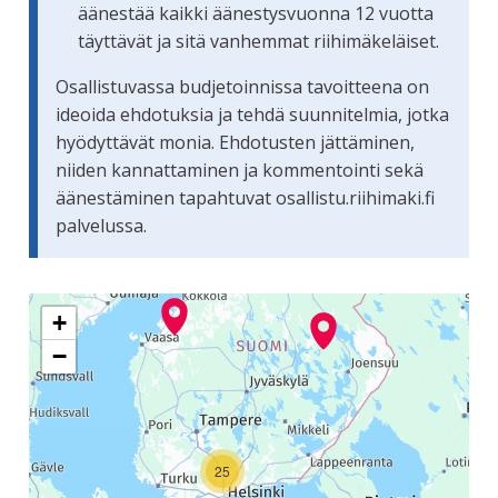
äänestää kaikki äänestysvuonna 12 vuotta
täyttävät ja sitä vanhemmat riihimäkeläiset.
Osallistuvassa budjetoinnissa tavoitteena on
ideoida ehdotuksia ja tehdä suunnitelmia, jotka
hyödyttävät monia. Ehdotusten jättäminen,
niiden kannattaminen ja kommentointi sekä
äänestäminen tapahtuvat osallistu.riihimaki.fi
palvelussa.
Seuraavassa elementissä on kartta, joka esittää tämän siv
+
−
25