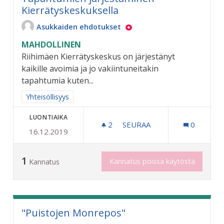
Kierrätyskeskuksella
Asukkaiden ehdotukset
MAHDOLLINEN
Riihimäen Kierrätyskeskus on järjestänyt
kaikille avoimia ja jo vakiintuneitakin
tapahtumia kuten...
Rajaa tulokset aihepiirin mukaan: Yhteisöllisyys
Yhteisöllisyys
LUONTIAIKA
2
2 SEURAAJAA
SEURAA
0
16.12.2019
TAPAHTUMIEN JÄRJESTÄM
1
Kannatus poissa käytöstä
Kannatus
"Puistojen Monrepos"