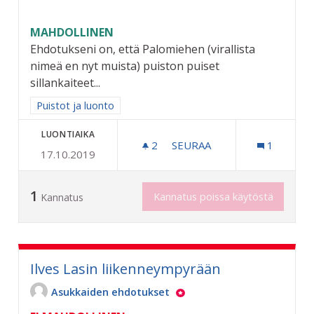
MAHDOLLINEN
Ehdotukseni on, että Palomiehen (virallista
nimeä en nyt muista) puiston puiset
sillankaiteet...
Rajaa tulokset aihepiirin mukaan: Puistot ja luonto
Puistot ja luonto
LUONTIAIKA
2
2 SEURAAJAA
SEURAA
1
17.10.2019
"PUISTOJEN MONREPOS"
1
Kannatus poissa käytöstä
Kannatus
Ilves Lasin liikenneympyrään
Asukkaiden ehdotukset