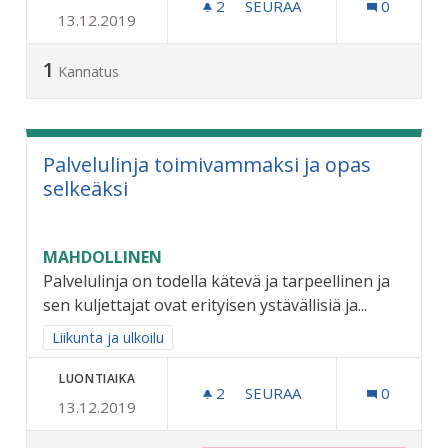
2
2 SEURAAJAA
SEURAA
0
13.12.2019
MAKSUTTOMAT BUSSIMATK
1
Kannatus
Palvelulinja toimivammaksi ja opas
selkeäksi
MAHDOLLINEN
Palvelulinja on todella kätevä ja tarpeellinen ja
sen kuljettajat ovat erityisen ystävällisiä ja...
Rajaa tulokset aihepiirin mukaan: Liikunta ja ulkoilu
Liikunta ja ulkoilu
LUONTIAIKA
2
2 SEURAAJAA
SEURAA
0
13.12.2019
PALVELULINJA TOIMIVAMMA