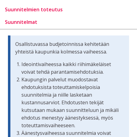
Suunnitelmien toteutus
Suunnitelmat
Osallistuvassa budjetoinnissa kehitetään
yhteistä kaupunkia kolmessa vaiheessa.
Ideointivaiheessa kaikki riihimäkeläiset
voivat tehdä parantamisehdotuksia.
Kaupungin palvelut muodostavat
ehdotuksista toteuttamiskelpoisia
suunnitelmia ja niille lasketaan
kustannusarviot. Ehdotusten tekijät
kutsutaan mukaan suunnitteluun ja mikäli
ehdotus menestyy äänestyksessä, myös
toteuttamisvaiheeseen.
Äänestysvaiheessa suunnitelmia voivat