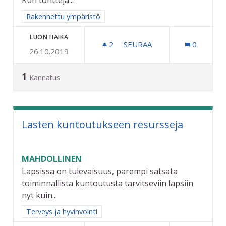
Rajaa tulokset aihepiirin mukaan: Rakennettu ympäristö
Rakennettu ympäristö
LUONTIAIKA
2
2 SEURAAJAA
SEURAA
0
26.10.2019
LIIKENNE INFRA JA MUUT
1
Kannatus
Lasten kuntoutukseen resursseja
MAHDOLLINEN
Lapsissa on tulevaisuus, parempi satsata
toiminnallista kuntoutusta tarvitseviin lapsiin
nyt kuin...
Rajaa tulokset aihepiirin mukaan: Terveys ja hyvinvointi
Terveys ja hyvinvointi