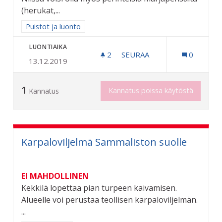
(herukat,...
Rajaa tulokset aihepiirin mukaan: Puistot ja luonto
Puistot ja luonto
LUONTIAIKA
2
2 SEURAAJAA
SEURAA
0
13.12.2019
MARJAPENSAITA JA HEDEL
1
Kannatus poissa käytöstä
Kannatus
Karpaloviljelmä Sammaliston suolle
EI MAHDOLLINEN
Kekkilä lopettaa pian turpeen kaivamisen.
Alueelle voi perustaa teollisen karpaloviljelmän.
...