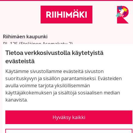
Riihimäen kaupunki
PL 125 (Eteläinen Asemakatu 2)
11101 Riihimäki
Tietoa verkkosivustolla käytetyistä
Vaihde: 019 758 4000
evästeistä
Sähköpostiosoitteet:
Käytämme sivustollamme evästeitä sivuston
etunimi.sukunimi@riihimaki.fi
suorituskyvyn ja sisällön parantamiseksi. Evästeiden
avulla voimme tarjota yksilöllisemmän
käyttäjäkokemuksen ja sisältöjä sosiaalisen median
Yhteystiedot ja usein kysyttyä
kanavista.
Käyttöehdot
Tietosuojaseloste
Saavutettavuus
Hyväksy kaikki
Evästeasetukset