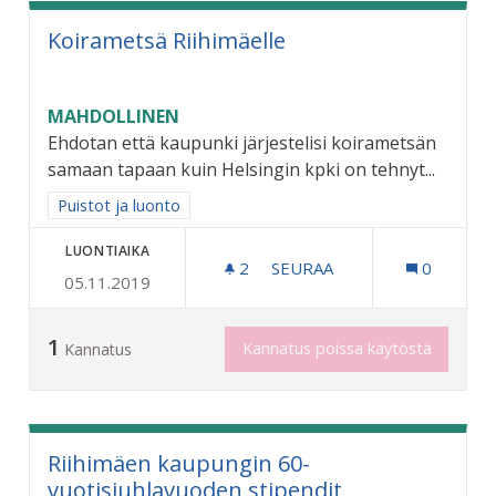
Koirametsä Riihimäelle
MAHDOLLINEN
Ehdotan että kaupunki järjestelisi koirametsän
samaan tapaan kuin Helsingin kpki on tehnyt...
Rajaa tulokset aihepiirin mukaan: Puistot ja luonto
Puistot ja luonto
LUONTIAIKA
2
2 SEURAAJAA
SEURAA
0
05.11.2019
KOIRAMETSÄ RIIHIMÄELLE
1
Kannatus poissa käytöstä
Kannatus
Riihimäen kaupungin 60-
vuotisjuhlavuoden stipendit