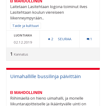
EI MAHDOLLINEN
Laitetaan Lasitehtaan logona toiminut ilves
Lasitehtaan koulun viereiseen
liikenneympyrään...
Rajaa tulokset aihepiirin mukaan: Taide ja kulttuuri
Taide ja kulttuuri
LUONTIAIKA
2
2 SEURAAJAA
SEURAA
1
02.12.2019
ILVES LASIN LIIKENNEYMP
1
Kannatus
Uimahallille bussilinja päivittäin
EI MAHDOLLINEN
Riihimäellä on hieno uimahalli, ja monelle
liikuntarajoitteiselle ja ikääntyvälle uinti on