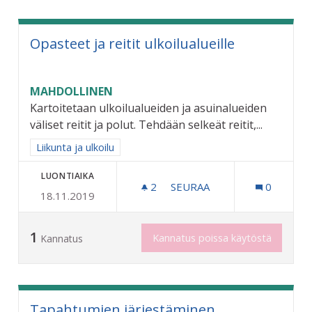
Opasteet ja reitit ulkoilualueille
MAHDOLLINEN
Kartoitetaan ulkoilualueiden ja asuinalueiden
väliset reitit ja polut. Tehdään selkeät reitit,...
Rajaa tulokset aihepiirin mukaan: Liikunta ja ulkoilu
Liikunta ja ulkoilu
LUONTIAIKA
2
2 SEURAAJAA
SEURAA
0
18.11.2019
OPASTEET JA REITIT ULKO
1
Kannatus poissa käytöstä
Kannatus
Tapahtumien järjestäminen