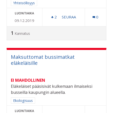
Rajaa tulokset aihepiirin mukaan: Yhteisöllisyys
Yhteisöllisyys
LUONTIAIKA
2
2 SEURAAJAA
SEURAA
0
09.12.2019
KARPALOVILJELMÄ SAMMA
1
Kannatus
Maksuttomat bussimatkat
eläkeläisille
EI MAHDOLLINEN
Eläkeläiset pääsisivät kulkemaan ilmaiseksi
busseilla kaupungin alueella.
Rajaa tulokset aihepiirin mukaan: Ekologisuus
Ekologisuus
LUONTIAIKA