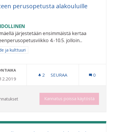
teen perusopetusta alakouluille
DOLLINEN
imäellä järjestetään ensimmäistä kertaa
eenperusopetusviikko 4.-10.5. jolloin...
aa tulokset aihepiirin mukaan: Taide ja kulttuuri
e ja kulttuuri
ONTIAIKA
2
2 SEURAAJAA
SEURAA
0
.12.2019
TAITEEN PERUSOPETUSTA ALAKOUL
Kannatus poissa käytöstä
nnatukset