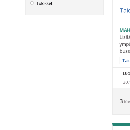
Tulokset
Tai
MAH
Lisä
ympä
buss
Raja
Taid
LUO
20.
3
Ka