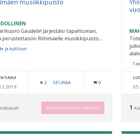
himäen musiikkipuisto
Yht
vuo
DOLLINEN
rikuoro Gaudete! järjestäisi tapahtuman,
MAH
 perustettaisiin Riihimäelle musiikkipuisto....
Tote
julk
a tulokset aihepiirin mukaan: Taide ja kulttuuri
e ja kulttuuri
alak
Raj
Taid
NTIAIKA
LU
2
2 SEURAAJAA
SEURAA
0
12.2019
05
RIIHIMÄEN MUSIIKKIPUISTO
1
Kannatus poissa käytöstä
nnatukset
Ka