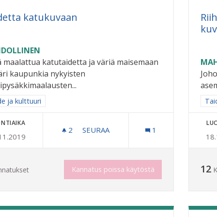
detta katukuvaan
Rii
kuv
DOLLINEN
ä maalattua katutaidetta ja väriä maisemaan
MAH
ri kaupunkia nykyisten
Joho
ipysäkkimaalausten...
asem
a tulokset aihepiirin mukaan: Taide ja kulttuuri
e ja kulttuuri
Raj
Taid
NTIAIKA
LU
2
2 SEURAAJAA
SEURAA
1
11.2019
18
TAIDETTA KATUKUVAAN
12
Kannatus poissa käytöstä
nnatukset
K