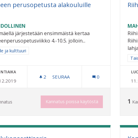
teen perusopetusta alakouluille
Rii
DOLLINEN
MAH
imäellä järjestetään ensimmäistä kertaa
Riih
enperusopetusviikko 4.-10.5. jolloin...
Riih
lahja
a tulokset aihepiirin mukaan: Taide ja kulttuuri
e ja kulttuuri
Raj
Taid
NTIAIKA
LU
2
2 SEURAAJAA
SEURAA
0
12.2019
11
TAITEEN PERUSOPETUSTA ALAKOULU
1
Kannatus poissa käytöstä
nnatus
Ka