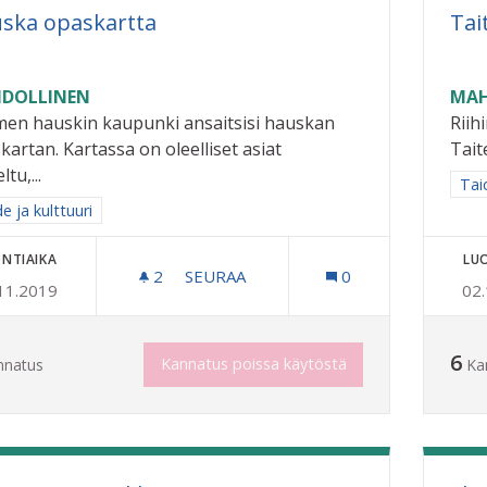
ska opaskartta
Tai
DOLLINEN
MAH
en hauskin kaupunki ansaitsisi hauskan
Riih
kartan. Kartassa on oleelliset asiat
Tait
eltu,...
Raj
Taid
a tulokset aihepiirin mukaan: Taide ja kulttuuri
e ja kulttuuri
NTIAIKA
LU
2
2 SEURAAJAA
SEURAA
0
11.2019
02
HAUSKA OPASKARTTA
6
Kannatus poissa käytöstä
nnatus
Ka