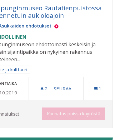
punginmuseo Rautatienpuistossa
jennetuin aukioloajoin
Asukkaiden ehdotukset
DOLLINEN
unginmuseon ehdottomasti keskeisin ja
ein sijaintipaikka on nykyinen rakennus
teineen...
aa tulokset aihepiirin mukaan: Taide ja kulttuuri
e ja kulttuuri
ONTIAIKA
2
2 SEURAAJAA
SEURAA
1
.10.2019
KAUPUNGINMUSEO RAUTATIENPUIST
Kannatus poissa käytöstä
nnatukset