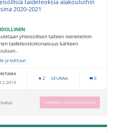
eisöllisiä taideteoksia alakouluihin
sina 2020-2021
DOLLINEN
utetaan yhteisöllisen taiteen menetelmin
inen taideteoskokonaisuus kahteen
ouluun...
aa tulokset aihepiirin mukaan: Taide ja kulttuuri
e ja kulttuuri
ONTIAIKA
2
2 SEURAAJAA
SEURAA
0
.12.2019
YHTEISÖLLISIÄ TAIDETEOKSIA ALAK
Kannatus poissa käytöstä
nnatus