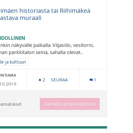
himäen historiasta tai Riihimäkeä
astava muraali
DOLLINEN
nkin näkyvälle paikalla. Viljasiilo, vesitorni,
an parkkitalon seinä, sahalla olevat...
aa tulokset aihepiirin mukaan: Taide ja kulttuuri
e ja kulttuuri
ONTIAIKA
2
2 SEURAAJAA
SEURAA
1
.10.2019
RIIHIMÄEN HISTORIASTA TAI RIIHI
Kannatus poissa käytöstä
annatukset