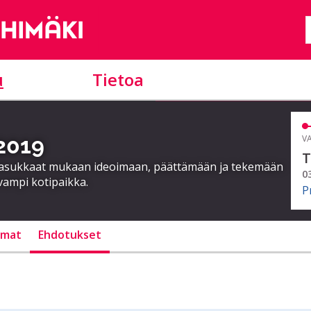
u
Tietoa
 2019
VA
T
a asukkaat mukaan ideoimaan, päättämään ja tekemään
0
vampi kotipaikka.
P
lmat
Ehdotukset