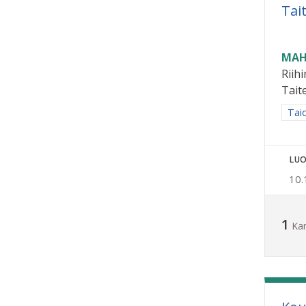
Tai
MAH
Riih
Taite
Raja
Taid
LUO
10.
1
Ka