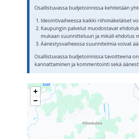
Osallistuvassa budjetoinnissa kehitetään yh
Ideointivaiheessa kaikki riihimäkeläiset v
Kaupungin palvelut muodostavat ehdotuksis
mukaan suunnitteluun ja mikäli ehdotus 
Äänestysvaiheessa suunnitelmia voivat ään
Osallistuvassa budjetoinnissa tavoitteena on
kannattaminen ja kommentointi sekä äänestämi
Seuraavassa elementissä on kartta, joka esittää 
+
−