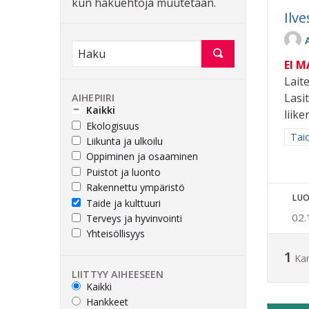
kun hakuehtoja muutetaan.
Ilv
EI 
Lait
Lasi
AIHEPIIRI
Kaikki
liik
Ekologisuus
Raja
Taid
Liikunta ja ulkoilu
Oppiminen ja osaaminen
Puistot ja luonto
Rakennettu ympäristö
LUO
Taide ja kulttuuri
02.
Terveys ja hyvinvointi
Yhteisöllisyys
1
Ka
LIITTYY AIHEESEEN
Kaikki
Hankkeet