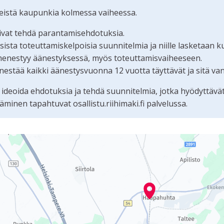
teistä kaupunkia kolmessa vaiheessa.
oivat tehdä parantamisehdotuksia.
ta toteuttamiskelpoisia suunnitelmia ja niille lasketaan k
menestyy äänestyksessä, myös toteuttamisvaiheeseen.
estää kaikki äänestysvuonna 12 vuotta täyttävät ja sitä va
 ideoida ehdotuksia ja tehdä suunnitelmia, jotka hyödyttävä
nen tapahtuvat osallistu.riihimaki.fi palvelussa.
tämän sivun tietueet karttapisteinä. Elementtiä voi käyttää r