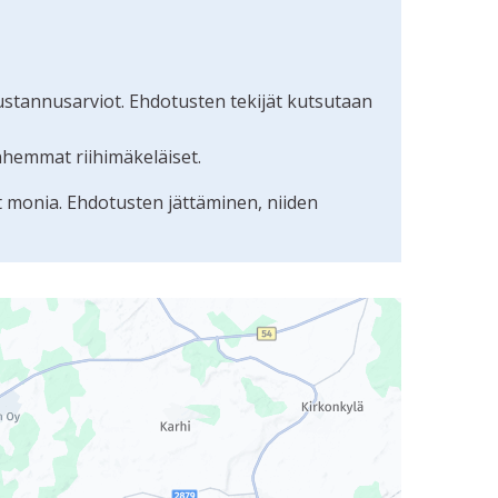
ustannusarviot. Ehdotusten tekijät kutsutaan
nhemmat riihimäkeläiset.
t monia. Ehdotusten jättäminen, niiden
uudunlukijalla, mutta se voi olla vaikeaselkoinen.