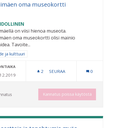
himäen oma museokortti
DOLLINEN
imäellä on viisi hienoa museota.
imäen oma museokortti olisi mainio
idea. Tavoite...
aa tulokset aihepiirin mukaan: Taide ja kulttuuri
e ja kulttuuri
ONTIAIKA
2
2 SEURAAJAA
SEURAA
0
.12.2019
ILLE
RIIHIMÄEN OMA MUSEOKORTTI
Kannatus poissa käytöstä
nnatus