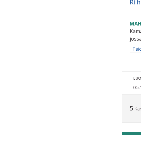
Rii
MAH
Kama
jossa
Raja
Taid
LUO
05.
5
Ka