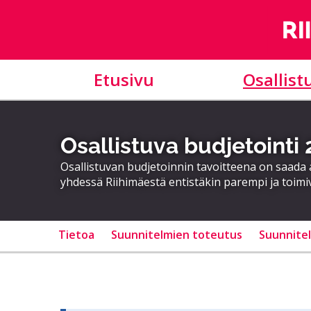
Etusivu
Osallist
Osallistuva budjetointi
Osallistuvan budjetoinnin tavoitteena on saad
yhdessä Riihimäestä entistäkin parempi ja toimi
Tietoa
Suunnitelmien toteutus
Suunnite