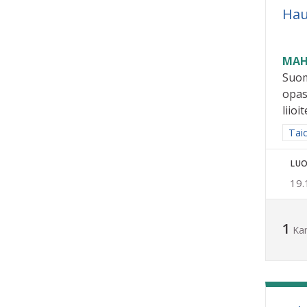
Hau
MAH
Suom
opas
liioit
Raja
Taid
LUO
19.
1
Ka