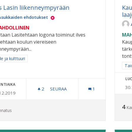
es Lasin liikenneympyrään
Kau
laa
Asukkaiden ehdotukset
MAHDOLLINEN
etaan Lasitehtaan logona toiminut ilves
MAH
tehtaan koulun viereiseen
Kaup
enneympyrään...
tärk
tont
a tulokset aihepiirin mukaan: Taide ja kulttuuri
e ja kulttuuri
Raj
Taid
LU
NTIAIKA
30
2
2 SEURAAJAA
SEURAA
1
12.2019
ILVES LASIN LIIKENNEYMPYRÄÄN
4
Ka
nnatus