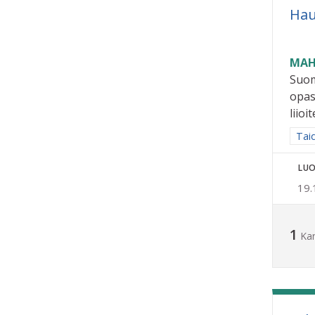
Hau
MAH
Suom
opas
liioit
Raja
Taid
LUO
19.
1
Ka