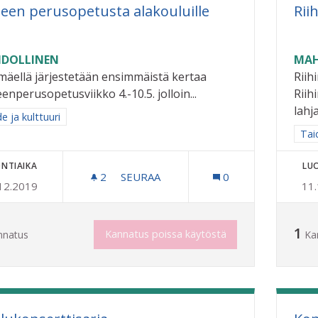
teen perusopetusta alakouluille
Rii
DOLLINEN
MAH
imäellä järjestetään ensimmäistä kertaa
Riih
enperusopetusviikko 4.-10.5. jolloin...
Riih
lahja
a tulokset aihepiirin mukaan: Taide ja kulttuuri
e ja kulttuuri
Raj
Taid
NTIAIKA
LU
2
2 SEURAAJAA
SEURAA
0
12.2019
11
TAITEEN PERUSOPETUSTA ALAKOULU
1
Kannatus poissa käytöstä
nnatus
Ka