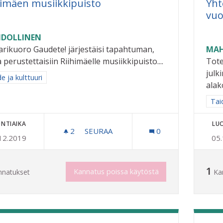
himäen musiikkipuisto
Yht
vuo
DOLLINEN
rikuoro Gaudete! järjestäisi tapahtuman,
MAH
 perustettaisiin Riihimäelle musiikkipuisto....
Tote
julk
a tulokset aihepiirin mukaan: Taide ja kulttuuri
e ja kulttuuri
alak
Raj
Taid
NTIAIKA
LU
2
2 SEURAAJAA
SEURAA
0
12.2019
05
RIIHIMÄEN MUSIIKKIPUISTO
1
Kannatus poissa käytöstä
nnatukset
Ka