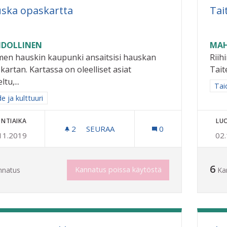
ska opaskartta
Tai
DOLLINEN
MAH
en hauskin kaupunki ansaitsisi hauskan
Riih
kartan. Kartassa on oleelliset asiat
Tait
eltu,...
Raj
Taid
a tulokset aihepiirin mukaan: Taide ja kulttuuri
e ja kulttuuri
NTIAIKA
LU
2
2 SEURAAJAA
SEURAA
0
11.2019
02
HAUSKA OPASKARTTA
6
Kannatus poissa käytöstä
nnatus
Ka