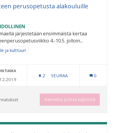
teen perusopetusta alakouluille
DOLLINEN
imäellä järjestetään ensimmäistä kertaa
eenperusopetusviikko 4.-10.5. jolloin...
aa tulokset aihepiirin mukaan: Taide ja kulttuuri
e ja kulttuuri
ONTIAIKA
2
2 SEURAAJAA
SEURAA
0
.12.2019
TAITEEN PERUSOPETUSTA ALAKOUL
Kannatus poissa käytöstä
nnatukset