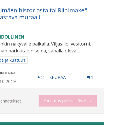
himäen historiasta tai Riihimäkeä
astava muraali
DOLLINEN
nkin näkyvälle paikalla. Viljasiilo, vesitorni,
an parkkitalon seinä, sahalla olevat...
aa tulokset aihepiirin mukaan: Taide ja kulttuuri
e ja kulttuuri
ONTIAIKA
2
2 SEURAAJAA
SEURAA
1
.10.2019
RIIHIMÄEN HISTORIASTA TAI RIIHI
Kannatus poissa käytöstä
annatukset