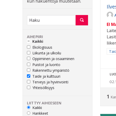
kun hakuehtoja muutetaan.
Ilv
EI 
Lait
Lasi
AIHEPIIRI
Kaikki
liik
Ekologisuus
Raja
Taid
Liikunta ja ulkoilu
Oppiminen ja osaaminen
Puistot ja luonto
Rakennettu ympäristö
LUO
Taide ja kulttuuri
02.
Terveys ja hyvinvointi
Yhteisöllisyys
1
Ka
LIITTYY AIHEESEEN
Kaikki
Hankkeet