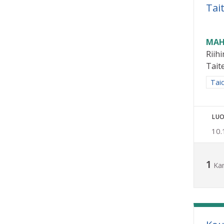
Tai
MAH
Riih
Taite
Raja
Taid
LUO
10.
1
Ka