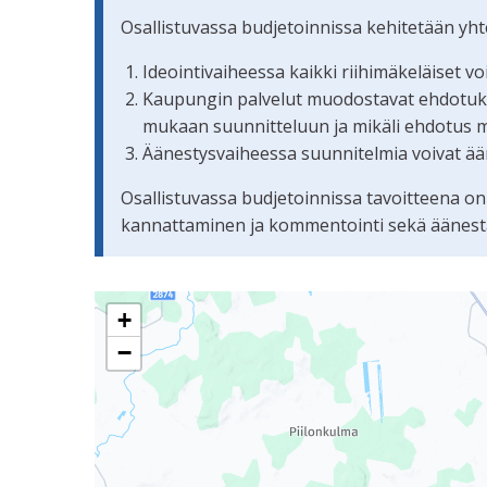
Osallistuvassa budjetoinnissa kehitetään yh
Ideointivaiheessa kaikki riihimäkeläiset v
Kaupungin palvelut muodostavat ehdotuksis
mukaan suunnitteluun ja mikäli ehdotus 
Äänestysvaiheessa suunnitelmia voivat ään
Osallistuvassa budjetoinnissa tavoitteena on
kannattaminen ja kommentointi sekä äänestämi
Seuraavassa elementissä on kartta, joka esittää 
+
−