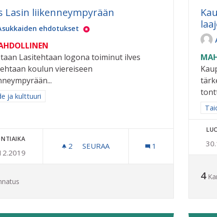
es Lasin liikenneympyrään
Kau
laa
Asukkaiden ehdotukset
MAHDOLLINEN
etaan Lasitehtaan logona toiminut ilves
MAH
tehtaan koulun viereiseen
Kaup
enneympyrään...
tärk
tont
a tulokset aihepiirin mukaan: Taide ja kulttuuri
e ja kulttuuri
Raj
Taid
LU
NTIAIKA
30
2
2 SEURAAJAA
SEURAA
1
12.2019
ILVES LASIN LIIKENNEYMPYRÄÄN
4
Ka
nnatus