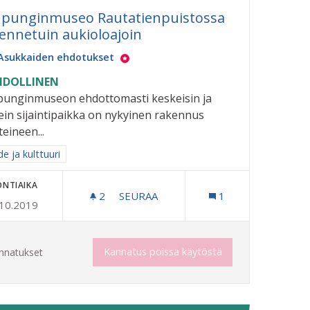
punginmuseo Rautatienpuistossa
jennetuin aukioloajoin
Asukkaiden ehdotukset
DOLLINEN
unginmuseon ehdottomasti keskeisin ja
ein sijaintipaikka on nykyinen rakennus
teineen...
aa tulokset aihepiirin mukaan: Taide ja kulttuuri
e ja kulttuuri
ONTIAIKA
2
2 SEURAAJAA
SEURAA
1
.10.2019
KAUPUNGINMUSEO RAUTATIENPUIST
Kannatus poissa käytöstä
nnatukset