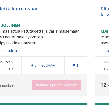
detta katukuvaan
Rii
kuv
DOLLINEN
ä maalattua katutaidetta ja väriä maisemaan
MAH
ri kaupunkia nykyisten
Joho
ipysäkkimaalausten...
asem
a tulokset aihepiirin mukaan: Taide ja kulttuuri
e ja kulttuuri
Raj
Taid
NTIAIKA
LU
2
2 SEURAAJAA
SEURAA
1
11.2019
18
TAIDETTA KATUKUVAAN
12
Kannatus poissa käytöstä
nnatukset
K