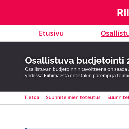
Etusivu
Osallist
Osallistuva budjetointi
Osallistuvan budjetoinnin tavoitteena on saad
yhdessä Riihimäestä entistäkin parempi ja toimi
Tietoa
Suunnitelmien toteutus
Suunnite