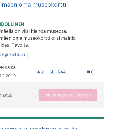
himäen oma museokortti
DOLLINEN
imäellä on viisi hienoa museota.
imäen oma museokortti olisi mainio
idea. Tavoite...
aa tulokset aihepiirin mukaan: Taide ja kulttuuri
e ja kulttuuri
ONTIAIKA
2
2 SEURAAJAA
SEURAA
0
.12.2019
ILLE
RIIHIMÄEN OMA MUSEOKORTTI
Kannatus poissa käytöstä
nnatus