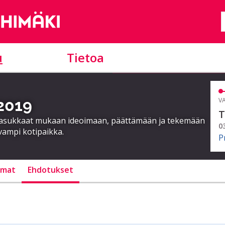
u
Tietoa
 2019
VA
T
a asukkaat mukaan ideoimaan, päättämään ja tekemään
0
vampi kotipaikka.
P
lmat
Ehdotukset