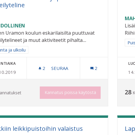
eilyteline
MAH
DOLLINEN
Lisä
n Uramon koulun eskarilaisilta puuttuvat
Riih
ilytelineet ja muut aktiviteetit pihalta....
Raj
Pui
a tulokset aihepiirin mukaan: Liikunta ja ulkoilu
unta ja ulkoilu
NTIAIKA
LU
2
2 SEURAAJAA
SEURAA
2
10.2019
14
URAMON ESKARILAISILLE JA PÄIVÄKOT
28
Kannatus poissa käytöstä
annatukset
K
kiin leikkipuistoihin valaistus
Lap