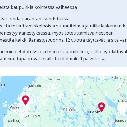
teistä kaupunkia kolmessa vaiheessa.
oivat tehdä parantamisehdotuksia.
ta toteuttamiskelpoisia suunnitelmia ja niille lasketaan k
menestyy äänestyksessä, myös toteuttamisvaiheeseen.
estää kaikki äänestysvuonna 12 vuotta täyttävät ja sitä va
 ideoida ehdotuksia ja tehdä suunnitelmia, jotka hyödyttävä
nen tapahtuvat osallistu.riihimaki.fi palvelussa.
tämän sivun tietueet karttapisteinä. Elementtiä voi käyttää r