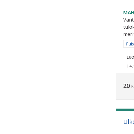
MAH
Vant
tulo
merit
Raja
Puis
LUO
14.
20
K
Ulk