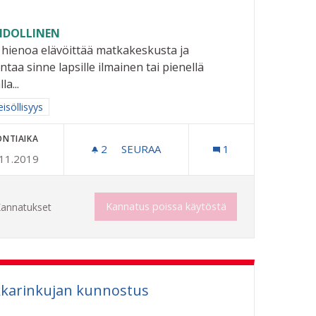
DOLLINEN
i hienoa elävöittää matkakeskusta ja
ntaa sinne lapsille ilmainen tai pienellä
la...
aa tulokset aihepiirin mukaan: Yhteisöllisyys
isöllisyys
ONTIAIKA
2
2 SEURAAJAA
SEURAA
1
.11.2019
US
LAPSILLE ILMAINEN SISÄLEIKKI PUIS
Kannatus poissa käytöstä
annatukset
karinkujan kunnostus