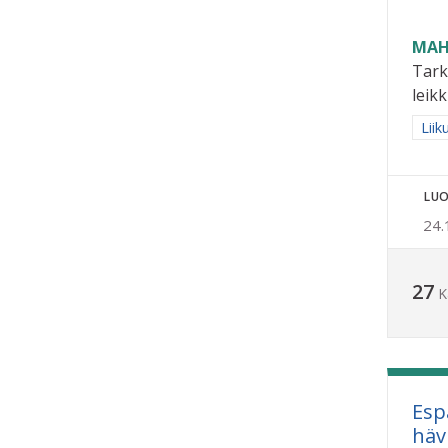
MAH
Tark
leikk
Raja
Liik
LUO
24.
27
K
Esp
häv