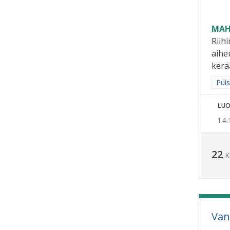
MAH
Riih
aihe
kerä
Raja
Puis
LUO
14.
22
K
Van