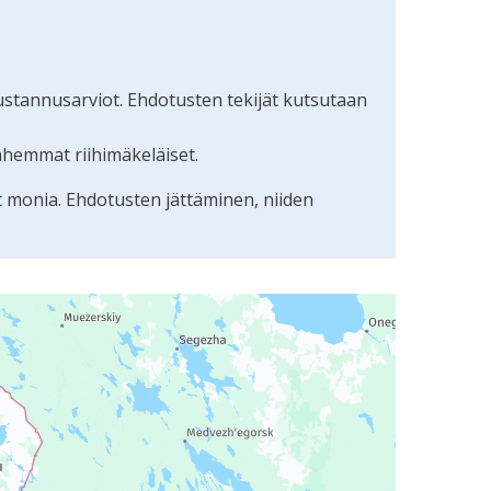
ustannusarviot. Ehdotusten tekijät kutsutaan
nhemmat riihimäkeläiset.
t monia. Ehdotusten jättäminen, niiden
uudunlukijalla, mutta se voi olla vaikeaselkoinen.