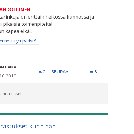
MAHDOLLINEN
arinkuja on erittäin heikossa kunnossa ja
ii pikaisia toimenpiteitä!
on kapea eikä...
aa tulokset aihepiirin mukaan: Rakennettu ympäristö
ennettu ympäristö
ONTIAIKA
NEN HÄVITTÄMINEN
2
2 SEURAAJAA
SEURAA
3
.10.2019
LUKKARINKUJAN KUNNOSTUS
annatukset
rastukset kunniaan