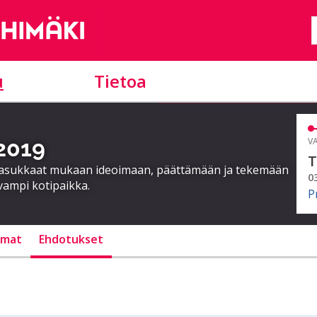
u
Tietoa
 2019
VA
T
a asukkaat mukaan ideoimaan, päättämään ja tekemään
0
vampi kotipaikka.
P
lmat
Ehdotukset