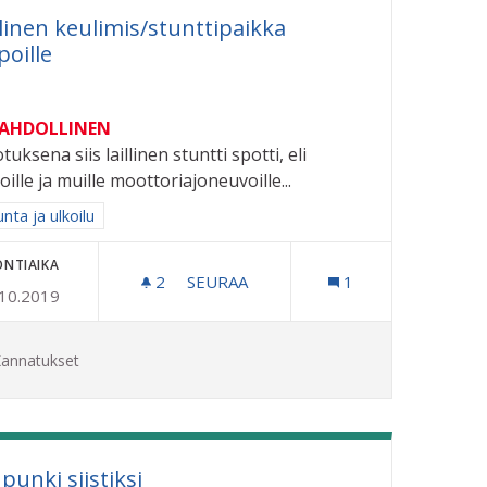
llinen keulimis/stunttipaikka
oille
MAHDOLLINEN
tuksena siis laillinen stuntti spotti, eli
ille ja muille moottoriajoneuvoille...
aa tulokset aihepiirin mukaan: Liikunta ja ulkoilu
unta ja ulkoilu
ONTIAIKA
2
2 SEURAAJAA
SEURAA
1
.10.2019
LAILLINEN KEULIMIS/STUNTTIPAIKK
annatukset
punki siistiksi