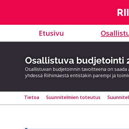
Etusivu
Osallist
Osallistuva budjetointi
Osallistuvan budjetoinnin tavoitteena on saad
yhdessä Riihimäestä entistäkin parempi ja toimi
Tietoa
Suunnitelmien toteutus
Suunnite