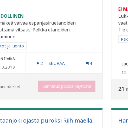
EI 
DOLLINEN
Lukk
imäkeä vaivaa espanjasiruetanoiden
vaat
uttama vitsaus. Pelkkä etanoiden
Tie 
äminen...
Raj
Rak
a tulokset aihepiirin mukaan: Puistot ja luonto
tot ja luonto
NTIAIKA
2
2 SEURAAJAA
SEURAA
4
LU
10.2019
ESPANJANSIRUETANOIDEN LOPULLI
15
Kannatus poissa käytöstä
annatukset
21
K
taanjoki ojasta puroksi Riihimäellä.
Har