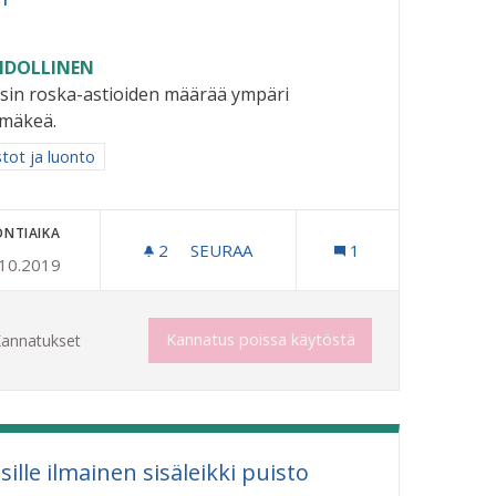
DOLLINEN
isin roska-astioiden määrää ympäri
imäkeä.
aa tulokset aihepiirin mukaan: Puistot ja luonto
stot ja luonto
ONTIAIKA
2
2 SEURAAJAA
SEURAA
1
.10.2019
ILAISILLE KIIPEILYTELINE
KAUPUNKI SIISTIKSI
Kannatus poissa käytöstä
annatukset
sille ilmainen sisäleikki puisto