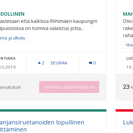
DOLLINEN
MAH
astetaan että kaikissa Riihimäen kaupungin
Olis
ipuistoissa on toimiva valaistus jotta...
rake
rahal
a tulokset aihepiirin mukaan: Liikunta ja ulkoilu
unta ja ulkoilu
Raj
Yhte
NTIAIKA
LU
2
2 SEURAAJAA
SEURAA
0
10.2019
16
KAIKKIIN LEIKKIPUISTOIHIN VALAIST
23
Kannatus poissa käytöstä
annatukset
K
anjansiruetanoiden lopullinen
Luk
ittäminen