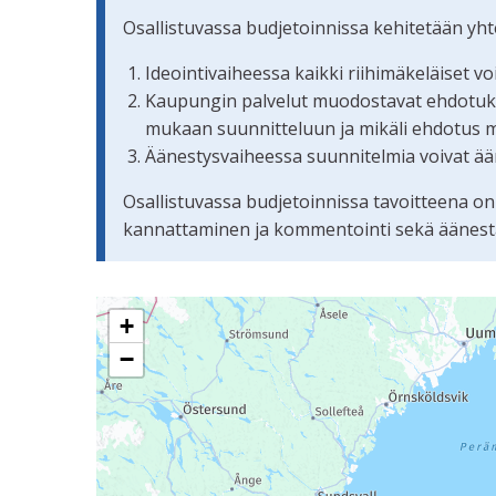
Osallistuvassa budjetoinnissa kehitetään yh
Ideointivaiheessa kaikki riihimäkeläiset v
Kaupungin palvelut muodostavat ehdotuksis
mukaan suunnitteluun ja mikäli ehdotus 
Äänestysvaiheessa suunnitelmia voivat ään
Osallistuvassa budjetoinnissa tavoitteena on
kannattaminen ja kommentointi sekä äänestämi
Seuraavassa elementissä on kartta, joka esittää 
+
−