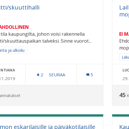
tti/skuuttihalli
Lai
mop
MAHDOLLINEN
 tila kaupungilta, johon voisi rakennella
EI 
tti/skuuttauspaikan talveksi. Sinne vuorot...
Ehdo
mopo
a tulokset aihepiirin mukaan: Liikunta ja ulkoilu
unta ja ulkoilu
Raj
Liik
NTIAIKA
LU
2
2 SEURAAJAA
SEURAA
5
11.2019
29
SKEITTI/SKUUTTIHALLI
45
annatukset
K
on eskarilaisille ja päiväkotilaisille
Kau