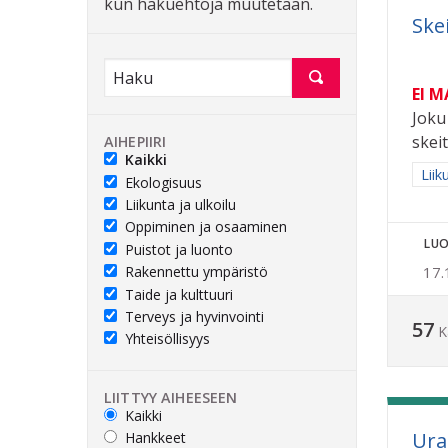
kun hakuehtoja muutetaan.
Skei
EI 
Joku
skei
AIHEPIIRI
Kaikki
Raja
Liik
Ekologisuus
Liikunta ja ulkoilu
Oppiminen ja osaaminen
LUO
Puistot ja luonto
Rakennettu ympäristö
17.
Taide ja kulttuuri
Terveys ja hyvinvointi
57
K
Yhteisöllisyys
LIITTYY AIHEESEEN
Kaikki
Uram
Hankkeet