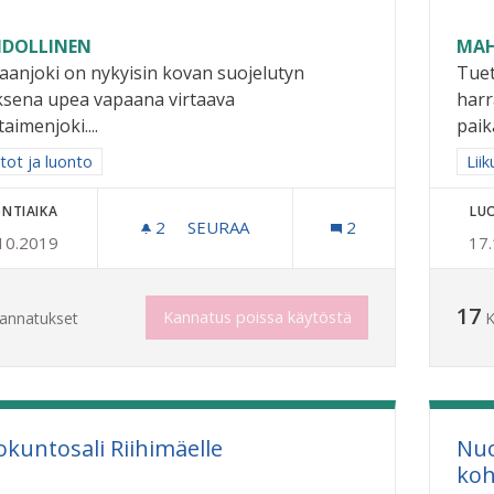
DOLLINEN
MAH
aanjoki on nykyisin kovan suojelutyn
Tuet
ksena upea vapaana virtaava
harr
aimenjoki....
paika
a tulokset aihepiirin mukaan: Puistot ja luonto
tot ja luonto
Raj
Liik
NTIAIKA
LU
2
2 SEURAAJAA
SEURAA
2
10.2019
17
VANTAANJOKI OJASTA PUROKSI RIIHI
17
Kannatus poissa käytöstä
annatukset
K
okuntosali Riihimäelle
Nuo
koh