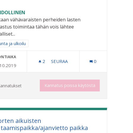
DOLLINEN
aan vähävaraisten perheiden lasten
astus toimintaa tähän vois lähtee
lliset...
aa tulokset aihepiirin mukaan: Liikunta ja ulkoilu
unta ja ulkoilu
ONTIAIKA
2
2 SEURAAJAA
SEURAA
0
.10.2019
MÄELLÄ.
HARRASTUKSET KUNNIAAN
Kannatus poissa käytöstä
annatukset
rten aikuisten
taamispaikka/ajanvietto paikka