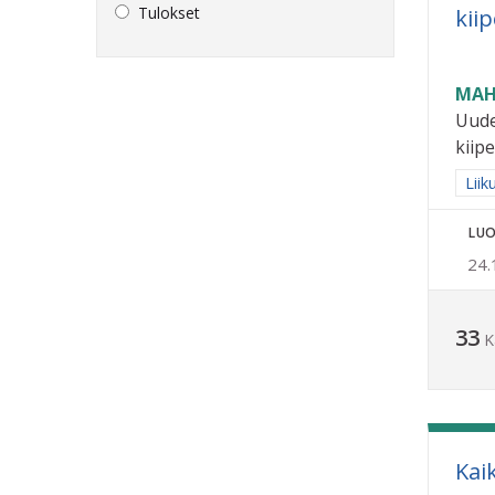
Tulokset
kiip
MAH
Uude
kiipe
Raja
Liik
LUO
24.
33
K
Kaik