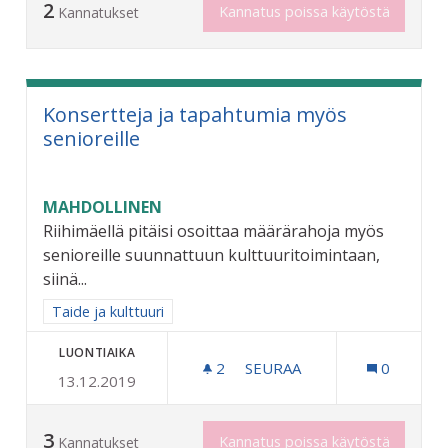
2
Kannatus poissa käytöstä
Kannatukset
Konsertteja ja tapahtumia myös
senioreille
MAHDOLLINEN
Riihimäellä pitäisi osoittaa määrärahoja myös
senioreille suunnattuun kulttuuritoimintaan,
siinä...
Rajaa tulokset aihepiirin mukaan: Taide ja kulttuuri
Taide ja kulttuuri
LUONTIAIKA
2
2 SEURAAJAA
SEURAA
0
13.12.2019
KONSERTTEJA JA TAPAHTU
3
Kannatus poissa käytöstä
Kannatukset