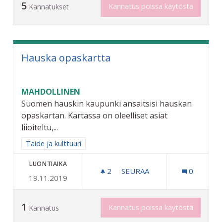
5
Kannatus poissa käytöstä
Kannatukset
Hauska opaskartta
MAHDOLLINEN
Suomen hauskin kaupunki ansaitsisi hauskan
opaskartan. Kartassa on oleelliset asiat
liioiteltu,...
Rajaa tulokset aihepiirin mukaan: Taide ja kulttuuri
Taide ja kulttuuri
LUONTIAIKA
2
2 SEURAAJAA
SEURAA
0
19.11.2019
HAUSKA OPASKARTTA
1
Kannatus poissa käytöstä
Kannatus