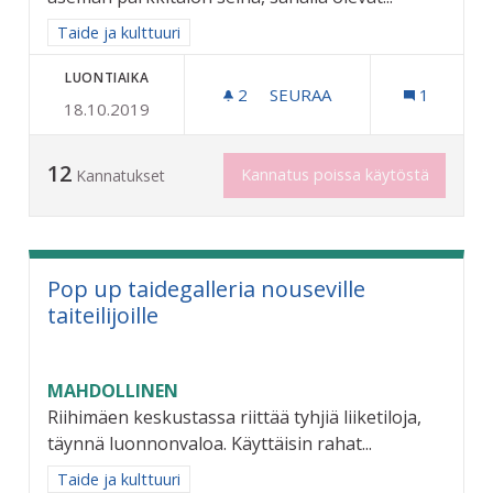
Rajaa tulokset aihepiirin mukaan: Taide ja kulttuuri
Taide ja kulttuuri
LUONTIAIKA
2
2 SEURAAJAA
SEURAA
1
18.10.2019
RIIHIMÄEN HISTORIASTA T
12
Kannatus poissa käytöstä
Kannatukset
Pop up taidegalleria nouseville
taiteilijoille
MAHDOLLINEN
Riihimäen keskustassa riittää tyhjiä liiketiloja,
täynnä luonnonvaloa. Käyttäisin rahat...
Rajaa tulokset aihepiirin mukaan: Taide ja kulttuuri
Taide ja kulttuuri