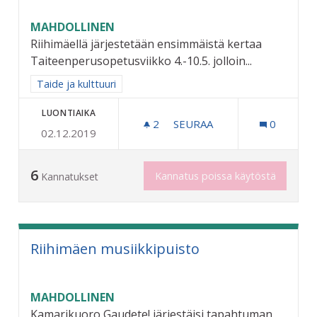
MAHDOLLINEN
Riihimäellä järjestetään ensimmäistä kertaa
Taiteenperusopetusviikko 4.-10.5. jolloin...
Rajaa tulokset aihepiirin mukaan: Taide ja kulttuuri
Taide ja kulttuuri
LUONTIAIKA
2
2 SEURAAJAA
SEURAA
0
02.12.2019
TAITEEN PERUSOPETUSTA
6
Kannatus poissa käytöstä
Kannatukset
Riihimäen musiikkipuisto
MAHDOLLINEN
Kamarikuoro Gaudete! järjestäisi tapahtuman,