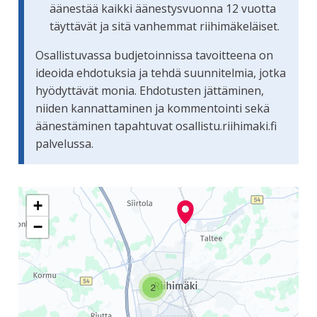
äänestää kaikki äänestysvuonna 12 vuotta
täyttävät ja sitä vanhemmat riihimäkeläiset.
Osallistuvassa budjetoinnissa tavoitteena on
ideoida ehdotuksia ja tehdä suunnitelmia, jotka
hyödyttävät monia. Ehdotusten jättäminen,
niiden kannattaminen ja kommentointi sekä
äänestäminen tapahtuvat osallistu.riihimaki.fi
palvelussa.
Seuraavassa elementissä on kartta, joka esittää tämän siv
+
−
2