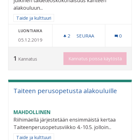
julkinen taideteoskokonaisuus kahteen
alakouluun...
Rajaa tulokset aihepiirin mukaan: Taide ja kulttuuri
Taide ja kulttuuri
LUONTIAIKA
2
2 SEURAAJAA
SEURAA
0
05.12.2019
YHTEISÖLLISIÄ TAIDETEOK
1
Kannatus poissa käytöstä
Kannatus
Taiteen perusopetusta alakouluille
MAHDOLLINEN
Riihimäellä järjestetään ensimmäistä kertaa
Taiteenperusopetusviikko 4.-10.5. jolloin...
Rajaa tulokset aihepiirin mukaan: Taide ja kulttuuri
Taide ja kulttuuri