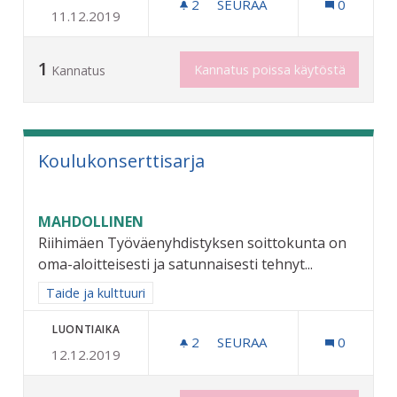
2
2 SEURAAJAA
SEURAA
0
11.12.2019
RIIHIMÄEN OMA MUSEOKO
1
Kannatus poissa käytöstä
Kannatus
Koulukonserttisarja
MAHDOLLINEN
Riihimäen Työväenyhdistyksen soittokunta on
oma-aloitteisesti ja satunnaisesti tehnyt...
Rajaa tulokset aihepiirin mukaan: Taide ja kulttuuri
Taide ja kulttuuri
LUONTIAIKA
2
2 SEURAAJAA
SEURAA
0
12.12.2019
KOULUKONSERTTISARJA