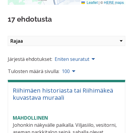
Leaflet
|
©
HERE maps
17 ehdotusta
Rajaa
Järjestä ehdotukset:
Eniten seuratut
Tulosten määrä sivulla:
100
Riihimäen historiasta tai Riihimäkeä
kuvastava muraali
MAHDOLLINEN
Johonkin näkyvälle paikalla. Viljasiilo, vesitorni,
aseman parkkitalon seinä, sahalla olevat...