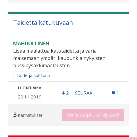
Taidetta katukuvaan
MAHDOLLINEN
Lisää maalattua katutaidetta ja väriä
maisemaan ympäri kaupunkia nykyisten
bussipysäkkimaalausten...
Rajaa tulokset aihepiirin mukaan: Taide ja kulttuuri
Taide ja kulttuuri
LUONTIAIKA
2
2 SEURAAJAA
SEURAA
1
20.11.2019
TAIDETTA KATUKUVAAN
3
Kannatus poissa käytöstä
Kannatukset