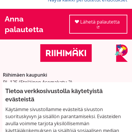
Anna
Lähetä palautetta
palautetta
(Ulkoinen linkki
Riihimäen kaupunki
PL 125 (Eteläinen Asemakatu 2)
11101 Riihimäki
Tietoa verkkosivustolla käytetyistä
Vaihde: 019 758 4000
evästeistä
Sähköpostiosoitteet:
Käytämme sivustollamme evästeitä sivuston
etunimi.sukunimi@riihimaki.fi
suorituskyvyn ja sisällön parantamiseksi. Evästeiden
avulla voimme tarjota yksilöllisemmän
käyttäjäkokemuksen ja sisältöjä sosiaalisen median
Yhteystiedot ja usein kysyttyä