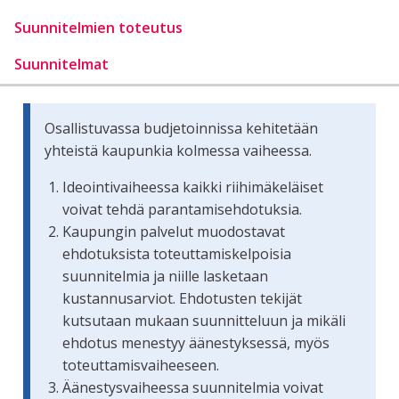
Suunnitelmien toteutus
Suunnitelmat
Osallistuvassa budjetoinnissa kehitetään
yhteistä kaupunkia kolmessa vaiheessa.
Ideointivaiheessa kaikki riihimäkeläiset
voivat tehdä parantamisehdotuksia.
Kaupungin palvelut muodostavat
ehdotuksista toteuttamiskelpoisia
suunnitelmia ja niille lasketaan
kustannusarviot. Ehdotusten tekijät
kutsutaan mukaan suunnitteluun ja mikäli
ehdotus menestyy äänestyksessä, myös
toteuttamisvaiheeseen.
Äänestysvaiheessa suunnitelmia voivat