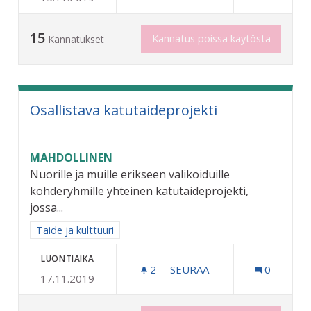
15
Kannatus poissa käytöstä
Kannatukset
Osallistava katutaideprojekti
MAHDOLLINEN
Nuorille ja muille erikseen valikoiduille
kohderyhmille yhteinen katutaideprojekti,
jossa...
Rajaa tulokset aihepiirin mukaan: Taide ja kulttuuri
Taide ja kulttuuri
LUONTIAIKA
2
2 SEURAAJAA
SEURAA
0
17.11.2019
OSALLISTAVA KATUTAIDEP