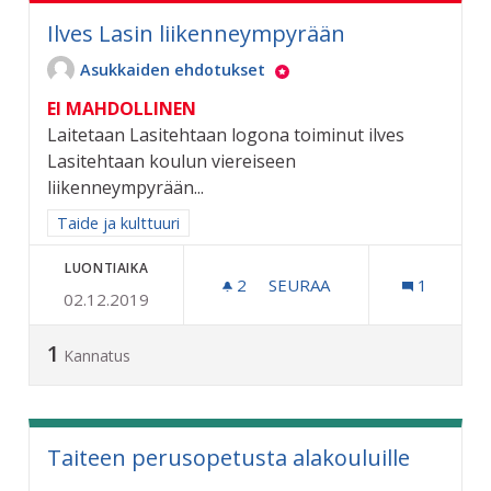
Ilves Lasin liikenneympyrään
Asukkaiden ehdotukset
EI MAHDOLLINEN
Laitetaan Lasitehtaan logona toiminut ilves
Lasitehtaan koulun viereiseen
liikenneympyrään...
Rajaa tulokset aihepiirin mukaan: Taide ja kulttuuri
Taide ja kulttuuri
LUONTIAIKA
2
2 SEURAAJAA
SEURAA
1
02.12.2019
ILVES LASIN LIIKENNEYMP
1
Kannatus
Taiteen perusopetusta alakouluille