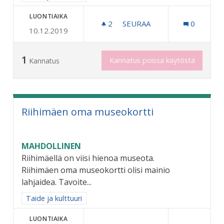
LUONTIAIKA
2
2 SEURAAJAA
SEURAA
0
10.12.2019
TAITEEN PERUSOPETUSTA
1
Kannatus poissa käytöstä
Kannatus
Riihimäen oma museokortti
MAHDOLLINEN
Riihimäellä on viisi hienoa museota.
Riihimäen oma museokortti olisi mainio
lahjaidea. Tavoite...
Rajaa tulokset aihepiirin mukaan: Taide ja kulttuuri
Taide ja kulttuuri
LUONTIAIKA