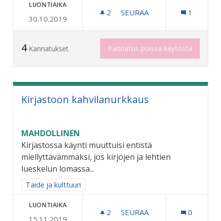
LUONTIAIKA
2
2 SEURAAJAA
SEURAA
1
30.10.2019
KAUPUNGINMUSEO RAUTAT
4
Kannatus poissa käytöstä
Kannatukset
Kirjastoon kahvilanurkkaus
MAHDOLLINEN
Kirjastossa käynti muuttuisi entistä
miellyttävämmäksi, jos kirjojen ja lehtien
lueskelun lomassa...
Rajaa tulokset aihepiirin mukaan: Taide ja kulttuuri
Taide ja kulttuuri
LUONTIAIKA
2
2 SEURAAJAA
SEURAA
0
15.11.2019
KIRJASTOON KAHVILANUR