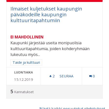
Ilmaiset kuljetukset kaupungin
päiväkodeille kaupungin
kulttuuritapahtumiin
EI MAHDOLLINEN
Kaupunki järjestää useita monipuolisia
kulttuuritapahtumia, joiden kohderyhmään
lukeutuu myös...
Rajaa tulokset aihepiirin mukaan: Taide ja kulttuuri
Taide ja kulttuuri
LUONTIAIKA
2
2 SEURAAJAA
SEURAA
0
15.12.2019
ILMAISET KULJETUKSET 
5
Kannatukset
Näytä kaikki peruutetut ehdotukset