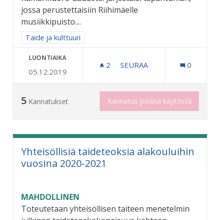
jossa perustettaisiin Riihimäelle
musiikkipuisto....
Rajaa tulokset aihepiirin mukaan: Taide ja kulttuuri
Taide ja kulttuuri
LUONTIAIKA
2
2 SEURAAJAA
SEURAA
0
05.12.2019
RIIHIMÄEN MUSIIKKIPUIS
5
Kannatus poissa käytöstä
Kannatukset
Yhteisöllisiä taideteoksia alakouluihin
vuosina 2020-2021
MAHDOLLINEN
Toteutetaan yhteisöllisen taiteen menetelmin