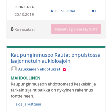
LUONTIAIKA
2
2 SEURAAJAA
SEURAA
0
20.10.2019
POP UP TAIDEGALLERIA NO
8
Kannatus poissa käytöstä
Kannatukset
Kaupunginmuseo Rautatienpuistossa
laajennetuin aukioloajoin
Asukkaiden ehdotukset
MAHDOLLINEN
Kaupunginmuseon ehdottomasti keskeisin ja
tärkein sijaintipaikka on nykyinen rakennus
tontteineen...
Rajaa tulokset aihepiirin mukaan: Taide ja kulttuuri
Taide ja kulttuuri