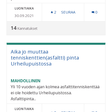
LUONTIAIKA
2
2 SEURAAJAA
SEURAA
0
30.09.2021
KAMPPAILUKESKUS UUDET 
14
Kannatukset
Aika jo muuttaa
tenniskenttien(asfaltti) pinta
Urheilupuistossa
MAHDOLLINEN
Yli 10 vuoden ajan kolmea asfalttitenniskenttää
ei ole hoidettu Urheilupuistossa.
Asfalttipinta...
LUONTIAIKA