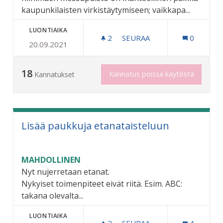
kaupunkilaisten virkistäytymiseen; vaikkapa...
LUONTIAIKA
2
2 SEURAAJAA
SEURAA
0
20.09.2021
MESSUPUISTON KÄYTÖN VI
18
Kannatus poissa käytöstä
Kannatukset
Lisää paukkuja etanataisteluun
MAHDOLLINEN
Nyt nujerretaan etanat.
Nykyiset toimenpiteet eivät riitä. Esim. ABC:
takana olevalta...
LUONTIAIKA