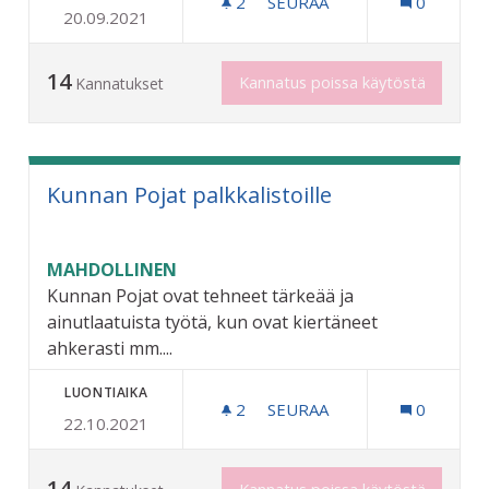
2
2 SEURAAJAA
SEURAA
0
20.09.2021
AIKA JO MUUTTAA TENNIS
14
Kannatus poissa käytöstä
Kannatukset
Kunnan Pojat palkkalistoille
MAHDOLLINEN
Kunnan Pojat ovat tehneet tärkeää ja
ainutlaatuista työtä, kun ovat kiertäneet
ahkerasti mm....
LUONTIAIKA
2
2 SEURAAJAA
SEURAA
0
22.10.2021
KUNNAN POJAT PALKKALIS
14