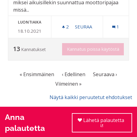
miksei aikuisillekin suunnattua moottoripajaa
missä...
LUONTIAIKA
2
2 SEURAAJAA
SEURAA
1
18.10.2021
RIIHIMÄEN MOOTTORIPAJ
13
Kannatus poissa käytöstä
Kannatukset
« Ensimmäinen
‹ Edellinen
Seuraava ›
Viimeinen »
Näytä kaikki peruutetut ehdotukset
Anna
Lähetä palautetta
palautetta
(Ulkoinen linkki