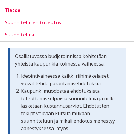
Tietoa
Suunnitelmien toteutus
Suunnitelmat
Osallistuvassa budjetoinnissa kehitetään
yhteistä kaupunkia kolmessa vaiheessa.
Ideointivaiheessa kaikki riihimäkeläiset
voivat tehdä parantamisehdotuksia.
Kaupunki muodostaa ehdotuksista
toteuttamiskelpoisia suunnitelmia ja niille
lasketaan kustannusarviot. Ehdotusten
tekijät voidaan kutsua mukaan
suunnitteluun ja mikäli ehdotus menestyy
äänestyksessä, myös