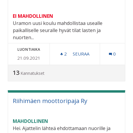
EI MAHDOLLINEN
Uramon uusi koulu mahdollistaa usealle
paikalliselle seuralle hyvät tilat lasten ja
nuorten...
LUONTIAIKA
2
2 SEURAAJAA
SEURAA
0
21.09.2021
URAMOLLE VARASTOTILAA 
13
Kannatukset
Riihimäen moottoripaja Ry
MAHDOLLINEN
Hei. Ajattelin lähteä ehdottamaan nuorille ja