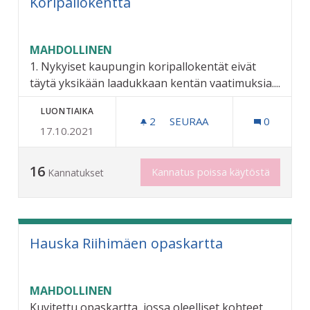
Koripallokenttä
MAHDOLLINEN
1. Nykyiset kaupungin koripallokentät eivät
täytä yksikään laadukkaan kentän vaatimuksia....
LUONTIAIKA
2
2 SEURAAJAA
SEURAA
0
17.10.2021
KORIPALLOKENTTÄ
16
Kannatus poissa käytöstä
Kannatukset
Hauska Riihimäen opaskartta
MAHDOLLINEN
Kuvitettu opaskartta, jossa oleelliset kohteet