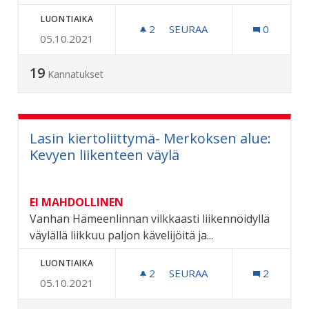
LUONTIAIKA
2
2 SEURAAJAA
SEURAA
0
05.10.2021
RIUTTA, SEIKKAILUPUISTO
19
Kannatukset
Lasin kiertoliittymä- Merkoksen alue:
Kevyen liikenteen väylä
EI MAHDOLLINEN
Vanhan Hämeenlinnan vilkkaasti liikennöidyllä
väylällä liikkuu paljon kävelijöitä ja...
LUONTIAIKA
2
2 SEURAAJAA
SEURAA
2
05.10.2021
LASIN KIERTOLIITTYMÄ- M