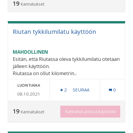
19
Kannatukset
Riutan tykkilumilatu käyttöön
MAHDOLLINEN
Esitän, että Riutassa oleva tykkilumilatu otetaan
jälleen käyttöön.
Riutassa on ollut kilometrin...
LUONTIAIKA
2
2 SEURAAJAA
SEURAA
0
08.10.2021
RIUTAN TYKKILUMILATU 
19
Kannatus poissa käytöstä
Kannatukset