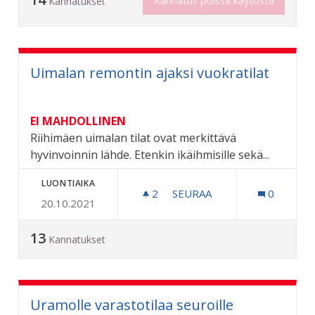
Kannatus poissa käytöstä
Kannatukset
Uimalan remontin ajaksi vuokratilat
EI MAHDOLLINEN
Riihimäen uimalan tilat ovat merkittävä
hyvinvoinnin lähde. Etenkin ikäihmisille sekä...
LUONTIAIKA
2
2 SEURAAJAA
SEURAA
0
20.10.2021
UIMALAN REMONTIN AJAKS
13
Kannatukset
Uramolle varastotilaa seuroille