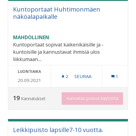
Kuntoportaat Huhtimonmäen
näköalapaikalle
MAHDOLLINEN
Kuntoportaat sopivat kaikenikäisille ja -
kuntoisille ja kannustavat ihmisiä ulos
liikkumaan....
LUONTIAIKA
2
2 SEURAAJAA
SEURAA
1
20.09.2021
KUNTOPORTAAT HUHTIMO
19
Kannatus poissa käytöstä
Kannatukset
Leikkipuisto lapsille7-10 vuotta.