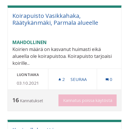
Koirapuisto Vasikkahaka,
Räätykänmäki, Parmala alueelle
MAHDOLLINEN
Koirien määrä on kasvanut huimasti eikä
alueella ole koirapuistoa. Koirapuisto tarjoaisi
koirille...
LUONTIAIKA
2
2 SEURAAJAA
SEURAA
0
03.10.2021
KOIRAPUISTO VASIKKAHAK
16
Kannatus poissa käytöstä
Kannatukset