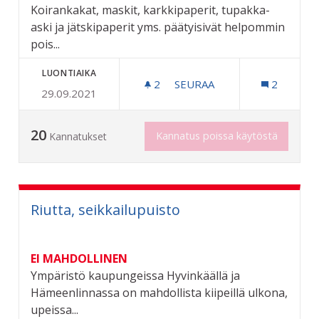
Koirankakat, maskit, karkkipaperit, tupakka-
aski ja jätskipaperit yms. päätyisivät helpommin
pois...
LUONTIAIKA
2
2 SEURAAJAA
SEURAA
2
29.09.2021
LISÄÄ ROSKIKSIA
20
Kannatus poissa käytöstä
Kannatukset
Riutta, seikkailupuisto
EI MAHDOLLINEN
Ympäristö kaupungeissa Hyvinkäällä ja
Hämeenlinnassa on mahdollista kiipeillä ulkona,
upeissa...