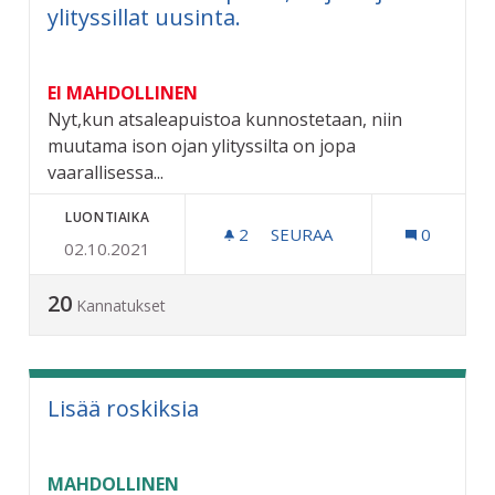
ylityssillat uusinta.
EI MAHDOLLINEN
Nyt,kun atsaleapuistoa kunnostetaan, niin
muutama ison ojan ylityssilta on jopa
vaarallisessa...
LUONTIAIKA
2
2 SEURAAJAA
SEURAA
0
02.10.2021
VAHTERISTO KUNTOPOLKU, 
20
Kannatukset
Lisää roskiksia
MAHDOLLINEN