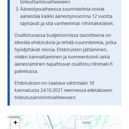
toteuttamisvaiheeseen.
Äänestysvaiheessa suunnitelmia voivat
äänestää kaikki äänestysvuonna 12 vuotta
täyttävät ja sitä vanhemmat riihimäkeläiset.
Osallistuvassa budjetoinnissa tavoitteena on
ideoida ehdotuksia ja tehdä suunnitelmia, jotka
hyödyttävät monia. Ehdotusten jättäminen,
niiden kannattaminen ja kommentointi sekä
äänestäminen tapahtuvat osallistu.riihimaki.fi
palvelussa.
Ehdotuksen on saatava vähintään 10
kannatusta 24.10.2021 mennessä edetäkseen
toteutusarviointivaiheeseen.
Seuraavassa elementissä on kartta, joka esittää tämän siv
+