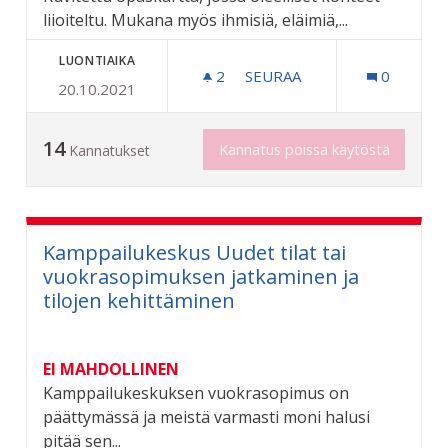
liioiteltu. Mukana myös ihmisiä, eläimiä,...
LUONTIAIKA
2
2 SEURAAJAA
SEURAA
0
20.10.2021
HAUSKA RIIHIMÄEN OPAS
14
Kannatus poissa käytöstä
Kannatukset
Kamppailukeskus Uudet tilat tai
vuokrasopimuksen jatkaminen ja
tilojen kehittäminen
EI MAHDOLLINEN
Kamppailukeskuksen vuokrasopimus on
päättymässä ja meistä varmasti moni halusi
pitää sen...