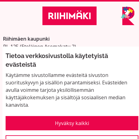
Riihimäen kaupunki
PL 125 (Eteläinen Asemakatu 2)
11101 Riihimäki
Tietoa verkkosivustolla käytetyistä
Vaihde: 019 758 4000
evästeistä
Sähköpostiosoitteet:
Käytämme sivustollamme evästeitä sivuston
suorituskyvyn ja sisällön parantamiseksi. Evästeiden
etunimi.sukunimi@riihimaki.fi
avulla voimme tarjota yksilöllisemmän
käyttäjäkokemuksen ja sisältöjä sosiaalisen median
Yhteystiedot ja usein kysyttyä
kanavista.
Käyttöehdot
Tietosuojaseloste
Saavutettavuus
Hyväksy kaikki
Evästeasetukset