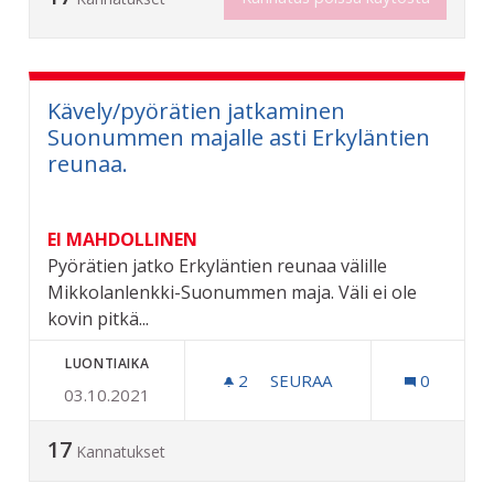
Kävely/pyörätien jatkaminen
Suonummen majalle asti Erkyläntien
reunaa.
EI MAHDOLLINEN
Pyörätien jatko Erkyläntien reunaa välille
Mikkolanlenkki-Suonummen maja. Väli ei ole
kovin pitkä...
LUONTIAIKA
2
2 SEURAAJAA
SEURAA
0
03.10.2021
KÄVELY/PYÖRÄTIEN JATKA
17
Kannatukset