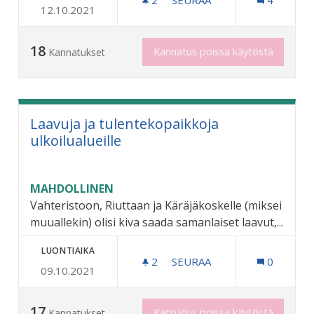
2
2 SEURAAJAA
SEURAA
4
12.10.2021
LISÄÄ PAUKKUJA ETANATA
18
Kannatus poissa käytöstä
Kannatukset
Laavuja ja tulentekopaikkoja
ulkoilualueille
MAHDOLLINEN
Vahteristoon, Riuttaan ja Käräjäkoskelle (miksei
muuallekin) olisi kiva saada samanlaiset laavut,...
LUONTIAIKA
2
2 SEURAAJAA
SEURAA
0
09.10.2021
LAAVUJA JA TULENTEKOPAI
17
Kannatus poissa käytöstä
Kannatukset