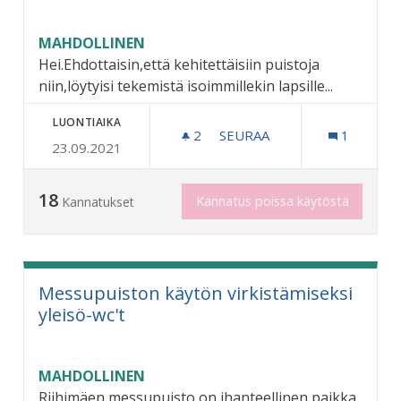
MAHDOLLINEN
Hei.Ehdottaisin,että kehitettäisiin puistoja
niin,löytyisi tekemistä isoimmillekin lapsille...
LUONTIAIKA
2
2 SEURAAJAA
SEURAA
1
23.09.2021
LEIKKIPUISTO LAPSILLE7-
18
Kannatus poissa käytöstä
Kannatukset
Messupuiston käytön virkistämiseksi
yleisö-wc't
MAHDOLLINEN
Riihimäen messupuisto on ihanteellinen paikka