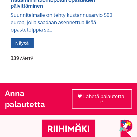
Hatlammin luontopolun opasteiden
päivittäminen
Suunnitelmalle on tehty kustannusarvio 500
euroa, jolla saadaan asennettua lisää
opastetolppia se...
Näytä
339
ÄÄNTÄ
Anna
Lähetä palautetta
palautetta
(Ulkoinen linkki