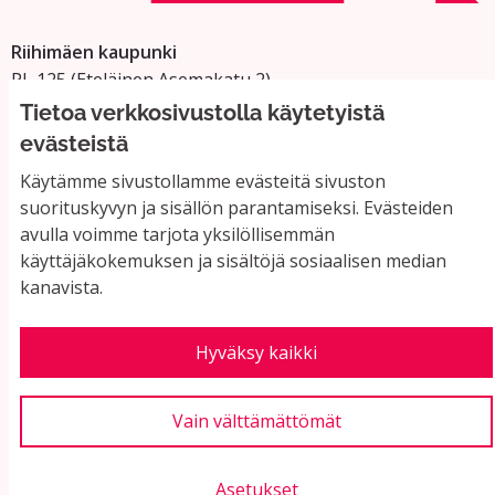
Riihimäen kaupunki
PL 125 (Eteläinen Asemakatu 2)
11101 Riihimäki
Tietoa verkkosivustolla käytetyistä
Vaihde: 019 758 4000
evästeistä
Sähköpostiosoitteet:
Käytämme sivustollamme evästeitä sivuston
etunimi.sukunimi@riihimaki.fi
suorituskyvyn ja sisällön parantamiseksi. Evästeiden
avulla voimme tarjota yksilöllisemmän
käyttäjäkokemuksen ja sisältöjä sosiaalisen median
Yhteystiedot ja usein kysyttyä
kanavista.
Käyttöehdot
Tietosuojaseloste
Saavutettavuus
Hyväksy kaikki
Evästeasetukset
Vain välttämättömät
Asetukset