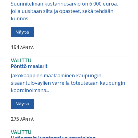
Suunnitelman kustannusarvio on 6 000 euroa,
jolla uusitaan silta ja opasteet, sekä tehdään
kunnos...
Näytä
194
ÄÄNTÄ
VALITTU
Pönttö maalarit
Jakokaappien maalaaminen kaupungin
sisääntuloväylien varrella toteutetaan kaupungin
koordinoimana...
Näytä
275
ÄÄNTÄ
VALITTU