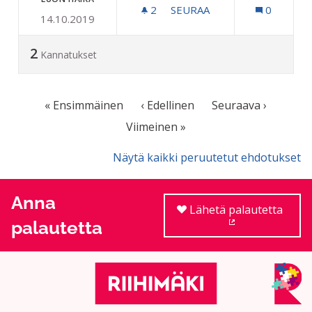
2
2 SEURAAJAA
SEURAA
0
14.10.2019
KUNNOSTETAAN HIIHTOMA
2
Kannatukset
« Ensimmäinen
‹ Edellinen
Seuraava ›
Viimeinen »
Näytä kaikki peruutetut ehdotukset
Anna
Lähetä palautetta
palautetta
(Ulkoinen linkki