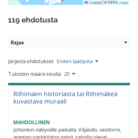
Leaflet
|
©
HERE maps
119 ehdotusta
Rajaa
Järjestä ehdotukset:
Eniten laatijoita
Tulosten määrä sivulla:
20
Riihimäen historiasta tai Riihimäkeä
kuvastava muraali
MAHDOLLINEN
Johonkin näkyvälle paikalla. Viljasiilo, vesitorni,
aseman parkkitalon seinä, sahalla olevat...