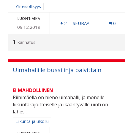
Rajaa tulokset aihepiirin mukaan: Yhteisöllisyys
Yhteisöllisyys
LUONTIAIKA
2
2 SEURAAJAA
SEURAA
0
09.12.2019
KARPALOVILJELMÄ SAMMA
1
Kannatus
Uimahallille bussilinja päivittäin
EI MAHDOLLINEN
Riihimäellä on hieno uimahalli, ja monelle
liikuntarajoitteiselle ja ikääntyvälle uinti on
lähes...
Rajaa tulokset aihepiirin mukaan: Liikunta ja ulkoilu
Liikunta ja ulkoilu