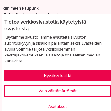
Riihimäen kaupunki
PL 125 (Eteläinen Asemakatu 2)
11101 Riihimäki
Tietoa verkkosivustolla käytetyistä
Vaihde: 019 758 4000
evästeistä
Sähköpostiosoitteet:
Käytämme sivustollamme evästeitä sivuston
etunimi.sukunimi@riihimaki.fi
suorituskyvyn ja sisällön parantamiseksi. Evästeiden
avulla voimme tarjota yksilöllisemmän
käyttäjäkokemuksen ja sisältöjä sosiaalisen median
Yhteystiedot ja usein kysyttyä
kanavista.
Käyttöehdot
Tietosuojaseloste
Saavutettavuus
Hyväksy kaikki
Evästeasetukset
Vain välttämättömät
Asetukset
Verkkosivusto luotu
vapaan ohjelmiston