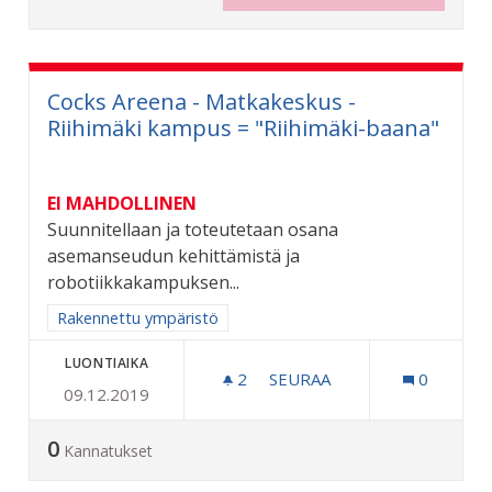
Cocks Areena - Matkakeskus -
Riihimäki kampus = "Riihimäki-baana"
EI MAHDOLLINEN
Suunnitellaan ja toteutetaan osana
asemanseudun kehittämistä ja
robotiikkakampuksen...
Rajaa tulokset aihepiirin mukaan: Rakennettu ympäristö
Rakennettu ympäristö
LUONTIAIKA
2
2 SEURAAJAA
SEURAA
0
09.12.2019
COCKS AREENA - MATKAKES
0
Kannatukset