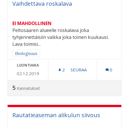
Vaihdettava roskalava
EI MAHDOLLINEN
Peltosaaren alueelle roskalava joka
tyhjennettäisiin vaikka joka toinen kuukausi.
Lava toimisi...
Rajaa tulokset aihepiirin mukaan: Ekologisuus
Ekologisuus
LUONTIAIKA
2
2 SEURAAJAA
SEURAA
0
02.12.2019
VAIHDETTAVA ROSKALAVA
5
Kannatukset
Rautatieaseman alikulun siivous