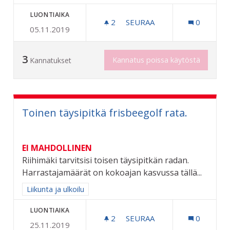
LUONTIAIKA
2
2 SEURAAJAA
SEURAA
0
05.11.2019
KOIRALATU RIIHIMÄELLE
3
Kannatus poissa käytöstä
Kannatukset
Toinen täysipitkä frisbeegolf rata.
EI MAHDOLLINEN
Riihimäki tarvitsisi toisen täysipitkän radan.
Harrastajamäärät on kokoajan kasvussa tällä...
Rajaa tulokset aihepiirin mukaan: Liikunta ja ulkoilu
Liikunta ja ulkoilu
LUONTIAIKA
2
2 SEURAAJAA
SEURAA
0
25.11.2019
TOINEN TÄYSIPITKÄ FRISB