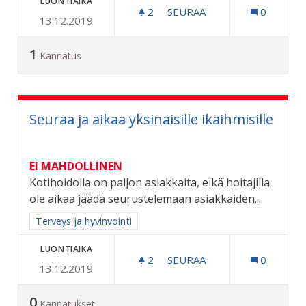
LUONTIAIKA
2
2 SEURAAJAA
SEURAA
0
13.12.2019
UIMAHALLILLE BUSSILINJA 
1
Kannatus
Seuraa ja aikaa yksinäisille ikäihmisille
EI MAHDOLLINEN
Kotihoidolla on paljon asiakkaita, eikä hoitajilla
ole aikaa jäädä seurustelemaan asiakkaiden...
Rajaa tulokset aihepiirin mukaan: Terveys ja hyvinvointi
Terveys ja hyvinvointi
LUONTIAIKA
2
2 SEURAAJAA
SEURAA
0
13.12.2019
SEURAA JA AIKAA YKSINÄISI
0
Kannatukset