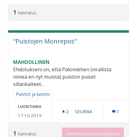
1
Kannatus
"Puistojen Monrepos"
MAHDOLLINEN
Ehdotukseni on, että Palomiehen (virallista
nimeä en nyt muista) puiston puiset
sillankaiteet...
Rajaa tulokset aihepiirin mukaan: Puistot ja luonto
Puistot ja luonto
LUONTIAIKA
2
2 SEURAAJAA
SEURAA
1
17.10.2019
"PUISTOJEN MONREPOS"
1
Kannatus poissa käytöstä
Kannatus