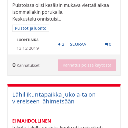
Puistoissa olisi kesäisin mukava viettää aikaa
isommallakin porukalla.
Keskustelu onnistuisi...
Rajaa tulokset aihepiirin mukaan: Puistot ja luonto
Puistot ja luonto
LUONTIAIKA
2
2 SEURAAJAA
SEURAA
0
13.12.2019
PUISTOIHIN "PENKKIPIIRI"
0
Kannatus poissa käytöstä
Kannatukset
Lähiliikuntapaikka Jukola-talon
viereiseen lähimetsään
EI MAHDOLLINEN
Jukola-talolla on sekä koulu että päiväkoti,