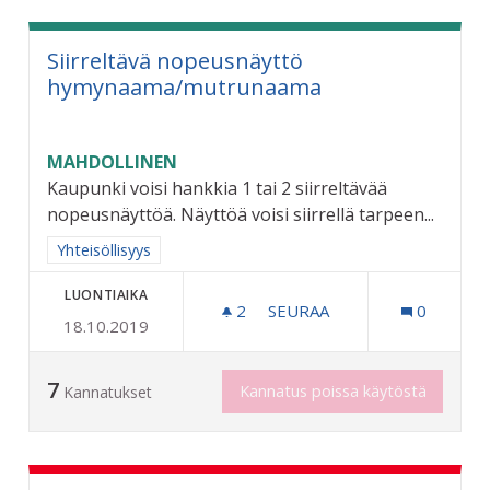
Siirreltävä nopeusnäyttö
hymynaama/mutrunaama
MAHDOLLINEN
Kaupunki voisi hankkia 1 tai 2 siirreltävää
nopeusnäyttöä. Näyttöä voisi siirrellä tarpeen...
Rajaa tulokset aihepiirin mukaan: Yhteisöllisyys
Yhteisöllisyys
LUONTIAIKA
2
2 SEURAAJAA
SEURAA
0
18.10.2019
SIIRRELTÄVÄ NOPEUSNÄ
7
Kannatus poissa käytöstä
Kannatukset