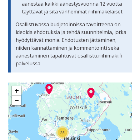
äänestää kaikki äänestysvuonna 12 vuotta
täyttävät ja sitä vanhemmat riihimäkeläiset.
Osallistuvassa budjetoinnissa tavoitteena on
ideoida ehdotuksia ja tehdä suunnitelmia, jotka
hyödyttävät monia. Ehdotusten jättäminen,
niiden kannattaminen ja kommentointi sekä
äänestäminen tapahtuvat osallistu.riihimaki.fi
palvelussa.
Seuraavassa elementissä on kartta, joka esittää tämän siv
+
−
25