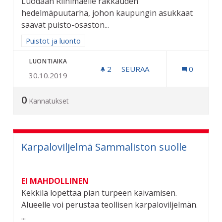
Luodaan Riihimäelle rakkauden
hedelmäpuutarha, johon kaupungin asukkaat
saavat puisto-osaston...
Rajaa tulokset aihepiirin mukaan: Puistot ja luonto
Puistot ja luonto
LUONTIAIKA
2
2 SEURAAJAA
SEURAA
0
30.10.2019
RAKKAUDEN HEDELMÄPUU
0
Kannatukset
Karpaloviljelmä Sammaliston suolle
EI MAHDOLLINEN
Kekkilä lopettaa pian turpeen kaivamisen.
Alueelle voi perustaa teollisen karpaloviljelmän.
...