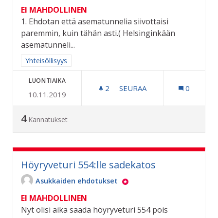
EI MAHDOLLINEN
1. Ehdotan että asematunnelia siivottaisi
paremmin, kuin tähän asti.( Helsinginkään
asematunneli...
Rajaa tulokset aihepiirin mukaan: Yhteisöllisyys
Yhteisöllisyys
LUONTIAIKA
2
2 SEURAAJAA
SEURAA
0
10.11.2019
RAUTATIEASEMAN ALIKULU
4
Kannatukset
Höyryveturi 554:lle sadekatos
Asukkaiden ehdotukset
EI MAHDOLLINEN
Nyt olisi aika saada höyryveturi 554 pois