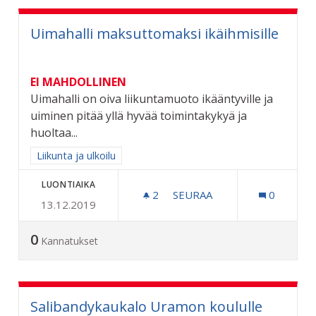
Uimahalli maksuttomaksi ikäihmisille
EI MAHDOLLINEN
Uimahalli on oiva liikuntamuoto ikääntyville ja
uiminen pitää yllä hyvää toimintakykyä ja
huoltaa...
Rajaa tulokset aihepiirin mukaan: Liikunta ja ulkoilu
Liikunta ja ulkoilu
LUONTIAIKA
2
2 SEURAAJAA
SEURAA
0
13.12.2019
UIMAHALLI MAKSUTTOMAKS
0
Kannatukset
Salibandykaukalo Uramon koululle