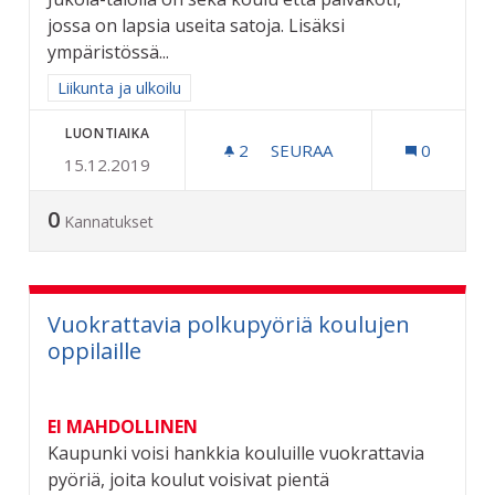
jossa on lapsia useita satoja. Lisäksi
ympäristössä...
Rajaa tulokset aihepiirin mukaan: Liikunta ja ulkoilu
Liikunta ja ulkoilu
LUONTIAIKA
2
2 SEURAAJAA
SEURAA
0
15.12.2019
LÄHILIIKUNTAPAIKKA JUK
0
Kannatukset
Vuokrattavia polkupyöriä koulujen
oppilaille
EI MAHDOLLINEN
Kaupunki voisi hankkia kouluille vuokrattavia
pyöriä, joita koulut voisivat pientä