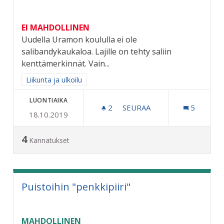
EI MAHDOLLINEN
Uudella Uramon koululla ei ole
salibandykaukaloa. Lajille on tehty saliin
kenttämerkinnät. Vain...
Rajaa tulokset aihepiirin mukaan: Liikunta ja ulkoilu
Liikunta ja ulkoilu
LUONTIAIKA
2
2 SEURAAJAA
SEURAA
5
18.10.2019
SALIBANDYKAUKALO URA
4
Kannatukset
Puistoihin "penkkipiiri"
MAHDOLLINEN