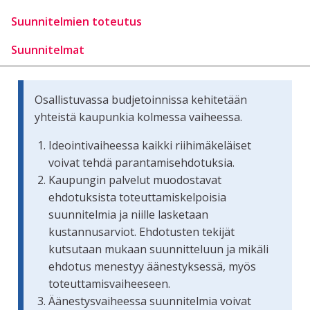
Suunnitelmien toteutus
Suunnitelmat
Osallistuvassa budjetoinnissa kehitetään
yhteistä kaupunkia kolmessa vaiheessa.
Ideointivaiheessa kaikki riihimäkeläiset
voivat tehdä parantamisehdotuksia.
Kaupungin palvelut muodostavat
ehdotuksista toteuttamiskelpoisia
suunnitelmia ja niille lasketaan
kustannusarviot. Ehdotusten tekijät
kutsutaan mukaan suunnitteluun ja mikäli
ehdotus menestyy äänestyksessä, myös
toteuttamisvaiheeseen.
Äänestysvaiheessa suunnitelmia voivat