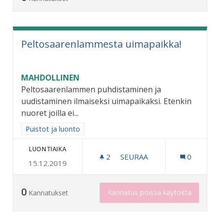
Peltosaarenlammesta uimapaikka!
MAHDOLLINEN
Peltosaarenlammen puhdistaminen ja
uudistaminen ilmaiseksi uimapaikaksi. Etenkin
nuoret joilla ei...
Rajaa tulokset aihepiirin mukaan: Puistot ja luonto
Puistot ja luonto
LUONTIAIKA
2
2 SEURAAJAA
SEURAA
0
15.12.2019
PELTOSAARENLAMMESTA U
0
Kannatus poissa käytöstä
Kannatukset