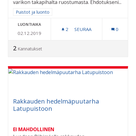
varikon takapihalta ruostumasta. Ehdotukseni...
Rajaa tulokset aihepiirin mukaan: Puistot ja luonto
Puistot ja luonto
LUONTIAIKA
2
2 SEURAAJAA
SEURAA
0
02.12.2019
HÖYRYVETURI 554:LLE SA
2
Kannatukset
Rakkauden hedelmäpuutarha
Latupuistoon
EI MAHDOLLINEN