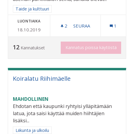
Rajaa tulokset aihepiirin mukaan: Taide ja kulttuuri
Taide ja kulttuuri
LUONTIAIKA
2
2 SEURAAJAA
SEURAA
1
18.10.2019
RIIHIMÄEN HISTORIASTA T
12
Kannatus poissa käytöstä
Kannatukset
Koiralatu Riihimäelle
MAHDOLLINEN
Ehdotan että kaupunki ryhtyisi ylläpitämään
latua, jota saisi käyttää muiden hiihtäjien
lisäksi...
Rajaa tulokset aihepiirin mukaan: Liikunta ja ulkoilu
Liikunta ja ulkoilu