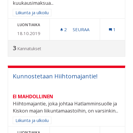
kuukausimaksua...
Rajaa tulokset aihepiirin mukaan: Liikunta ja ulkoilu
Liikunta ja ulkoilu
LUONTIAIKA
2
2 SEURAAJAA
SEURAA
1
18.10.2019
VUOKRATTAVIA POLKUPYÖR
3
Kannatukset
Kunnostetaan Hiihtomajantie!
EI MAHDOLLINEN
Hiihtomajantie, joka johtaa Hatlamminsuolle ja
Kiskon majan liikuntamaastoihin, on varsinkin...
Rajaa tulokset aihepiirin mukaan: Liikunta ja ulkoilu
Liikunta ja ulkoilu
LUONTIAIKA