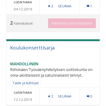
LUONTIAIKA
2
2 SEURAAJAA
SEURAA
1
04.12.2019
ASIANMUKAISET ENSIAPUV
2
Kannatus poissa käytöstä
Kannatukset
Koulukonserttisarja
MAHDOLLINEN
Riihimäen Työväenyhdistyksen soittokunta on
oma-aloitteisesti ja satunnaisesti tehnyt...
Rajaa tulokset aihepiirin mukaan: Taide ja kulttuuri
Taide ja kulttuuri
LUONTIAIKA
2
2 SEURAAJAA
SEURAA
0
12.12.2019
KOULUKONSERTTISARJA