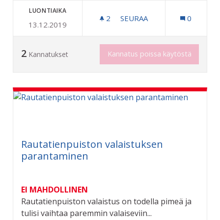
LUONTIAIKA
2
2 SEURAAJAA
SEURAA
0
13.12.2019
AVOIMIA KOHTAAMISPAIKK
2
Kannatus poissa käytöstä
Kannatukset
Rautatienpuiston valaistuksen
parantaminen
EI MAHDOLLINEN
Rautatienpuiston valaistus on todella pimeä ja
tulisi vaihtaa paremmin valaiseviin...