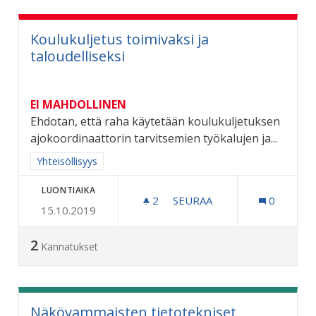
Koulukuljetus toimivaksi ja
taloudelliseksi
EI MAHDOLLINEN
Ehdotan, että raha käytetään koulukuljetuksen
ajokoordinaattorin tarvitsemien työkalujen ja...
Rajaa tulokset aihepiirin mukaan: Yhteisöllisyys
Yhteisöllisyys
LUONTIAIKA
2
2 SEURAAJAA
SEURAA
0
15.10.2019
KOULUKULJETUS TOIMIVAKS
2
Kannatukset
Näkövammaisten tietotekniset