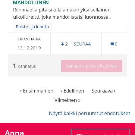
MAHDOLLINEN
Riihimäellä pitäisi olla ainakin yksi sellainen
ulkoilureitti, joka mahdollistaisi luonnossa...
Rajaa tulokset aihepiirin mukaan: Puistot ja luonto
Puistot ja luonto
LUONTIAIKA
2
2 SEURAAJAA
SEURAA
0
13.12.2019
ESTEETÖN LUONTOREITTI 
1
Kannatus poissa käytöstä
Kannatus
« Ensimmäinen
‹ Edellinen
Seuraava ›
Viimeinen »
Näytä kaikki peruutetut ehdotukset
Anna