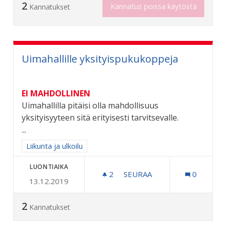
2
Kannatus poissa käytöstä
Kannatukset
Uimahallille yksityispukukoppeja
EI MAHDOLLINEN
Uimahallilla pitäisi olla mahdollisuus
yksityisyyteen sitä erityisesti tarvitsevalle.
...
Rajaa tulokset aihepiirin mukaan: Liikunta ja ulkoilu
Liikunta ja ulkoilu
LUONTIAIKA
2
2 SEURAAJAA
SEURAA
0
13.12.2019
UIMAHALLILLE YKSITYISP
2
Kannatukset