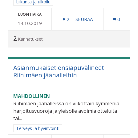
Rajaa tulokset aihepiirin mukaan: Liikunta ja ulkoilu
Liikunta ja ulkoilu
LUONTIAIKA
2
2 SEURAAJAA
SEURAA
0
14.10.2019
KUNNOSTETAAN HIIHTOMA
2
Kannatukset
Asianmukaiset ensiapuvälineet
Riihimäen jäähalleihin
MAHDOLLINEN
Riihimäen jäähalleissa on viikottain kymmeniä
harjoitusvuoroja ja yleisölle avoimia otteluita
tai...
Rajaa tulokset aihepiirin mukaan: Terveys ja hyvinvointi
Terveys ja hyvinvointi