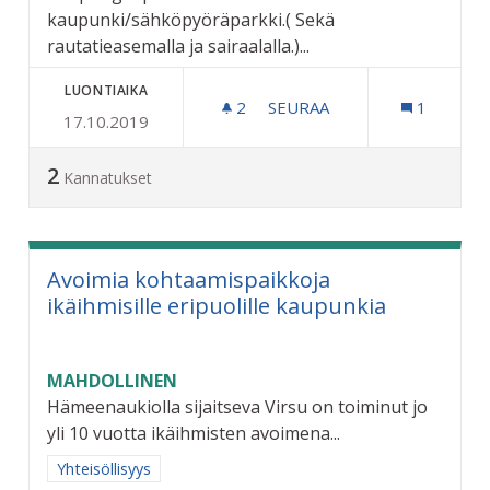
kaupunki/sähköpyöräparkki.( Sekä
rautatieasemalla ja sairaalalla.)...
LUONTIAIKA
2
2 SEURAAJAA
SEURAA
1
17.10.2019
PERUSTETAAN KAUPUNKII
2
Kannatukset
Avoimia kohtaamispaikkoja
ikäihmisille eripuolille kaupunkia
MAHDOLLINEN
Hämeenaukiolla sijaitseva Virsu on toiminut jo
yli 10 vuotta ikäihmisten avoimena...
Rajaa tulokset aihepiirin mukaan: Yhteisöllisyys
Yhteisöllisyys