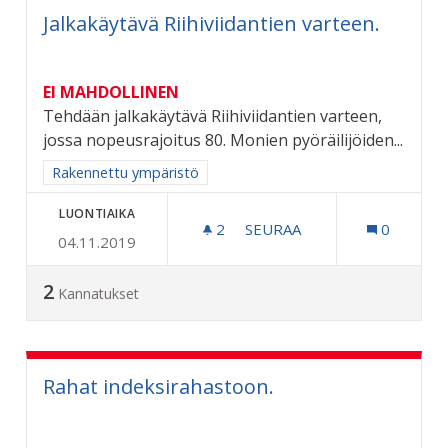
Jalkakäytävä Riihiviidantien varteen.
EI MAHDOLLINEN
Tehdään jalkakäytävä Riihiviidantien varteen,
jossa nopeusrajoitus 80. Monien pyöräilijöiden...
Rajaa tulokset aihepiirin mukaan: Rakennettu ympäristö
Rakennettu ympäristö
LUONTIAIKA
2
2 SEURAAJAA
SEURAA
0
04.11.2019
JALKAKÄYTÄVÄ RIIHIVIIDA
2
Kannatukset
Rahat indeksirahastoon.