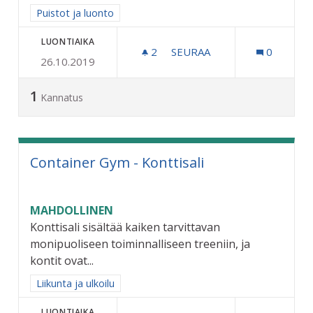
Rajaa tulokset aihepiirin mukaan: Puistot ja luonto
Puistot ja luonto
LUONTIAIKA
2
2 SEURAAJAA
SEURAA
0
26.10.2019
RAUTATIENPUISTON VALA
1
Kannatus
Container Gym - Konttisali
MAHDOLLINEN
Konttisali sisältää kaiken tarvittavan
monipuoliseen toiminnalliseen treeniin, ja
kontit ovat...
Rajaa tulokset aihepiirin mukaan: Liikunta ja ulkoilu
Liikunta ja ulkoilu
LUONTIAIKA