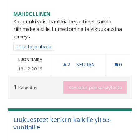
MAHDOLLINEN
Kaupunki voisi hankkia heijastimet kaikille
riihimäkeläisille. Lumettomina talvikuukausina
pimeys...
Rajaa tulokset aihepiirin mukaan: Liikunta ja ulkoilu
Liikunta ja ulkoilu
LUONTIAIKA
2
2 SEURAAJAA
SEURAA
0
13.12.2019
HEIJASTIMET KAIKILLE RII
1
Kannatus poissa käytöstä
Kannatus
Liukuesteet kenkiin kaikille yli 65-
vuotiaille