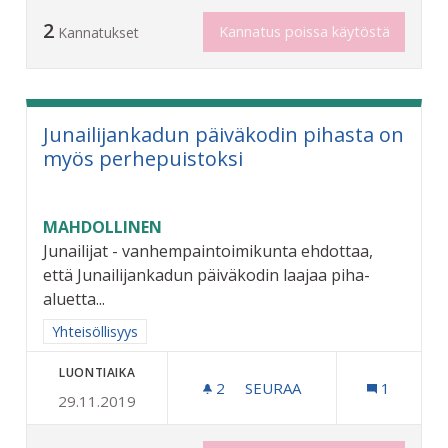
2
Kannatus poissa käytöstä
Kannatukset
Junailijankadun päiväkodin pihasta on
myös perhepuistoksi
MAHDOLLINEN
Junailijat - vanhempaintoimikunta ehdottaa,
että Junailijankadun päiväkodin laajaa piha-
aluetta...
Rajaa tulokset aihepiirin mukaan: Yhteisöllisyys
Yhteisöllisyys
LUONTIAIKA
2
2 SEURAAJAA
SEURAA
1
29.11.2019
JUNAILIJANKADUN PÄIVÄK