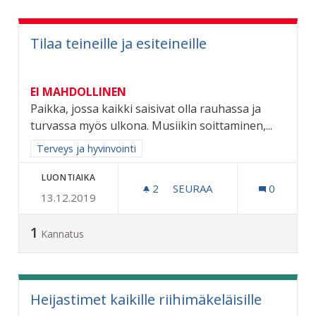
Tilaa teineille ja esiteineille
EI MAHDOLLINEN
Paikka, jossa kaikki saisivat olla rauhassa ja
turvassa myös ulkona. Musiikin soittaminen,...
Rajaa tulokset aihepiirin mukaan: Terveys ja hyvinvointi
Terveys ja hyvinvointi
LUONTIAIKA
2
2 SEURAAJAA
SEURAA
0
13.12.2019
TILAA TEINEILLE JA ESITEI
1
Kannatus
Heijastimet kaikille riihimäkeläisille