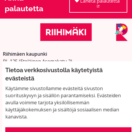
Lähetä palautetta
palautetta
(Ulkoinen linkki
Riihimäen kaupunki
PL 125 (Eteläinen Asemakatu 2)
11101 Riihimäki
Tietoa verkkosivustolla käytetyistä
Vaihde: 019 758 4000
evästeistä
Sähköpostiosoitteet:
Käytämme sivustollamme evästeitä sivuston
etunimi.sukunimi@riihimaki.fi
suorituskyvyn ja sisällön parantamiseksi. Evästeiden
avulla voimme tarjota yksilöllisemmän
käyttäjäkokemuksen ja sisältöjä sosiaalisen median
Yhteystiedot ja usein kysyttyä
kanavista.
Käyttöehdot
Tietosuojaseloste