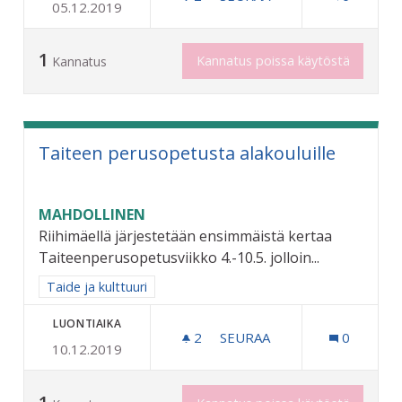
05.12.2019
YHTEISÖLLISIÄ TAIDETEOK
1
Kannatus poissa käytöstä
Kannatus
Taiteen perusopetusta alakouluille
MAHDOLLINEN
Riihimäellä järjestetään ensimmäistä kertaa
Taiteenperusopetusviikko 4.-10.5. jolloin...
Rajaa tulokset aihepiirin mukaan: Taide ja kulttuuri
Taide ja kulttuuri
LUONTIAIKA
2
2 SEURAAJAA
SEURAA
0
10.12.2019
TAITEEN PERUSOPETUSTA