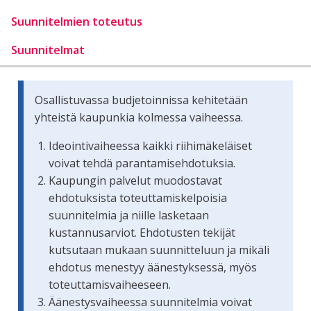
Suunnitelmien toteutus
Suunnitelmat
Osallistuvassa budjetoinnissa kehitetään
yhteistä kaupunkia kolmessa vaiheessa.
Ideointivaiheessa kaikki riihimäkeläiset
voivat tehdä parantamisehdotuksia.
Kaupungin palvelut muodostavat
ehdotuksista toteuttamiskelpoisia
suunnitelmia ja niille lasketaan
kustannusarviot. Ehdotusten tekijät
kutsutaan mukaan suunnitteluun ja mikäli
ehdotus menestyy äänestyksessä, myös
toteuttamisvaiheeseen.
Äänestysvaiheessa suunnitelmia voivat