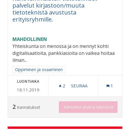
palvelut kirjastoon/muuta
tietoteknistä avustusta
erityisryhmille.
MAHDOLLINEN
Yhteiskunta on menossa ja on mennyt kohti
digitalisaatioita, pankkiasioita on vaikea hoitaa
ilman...
Rajaa tulokset aihepiirin mukaan: Oppiminen ja osaaminen
Oppiminen ja osaaminen
LUONTIAIKA
2
2 SEURAAJAA
SEURAA
1
18.11.2019
NÄKÖVAMMAISTEN TIETOTE
2
Kannatus poissa käytöstä
Kannatukset