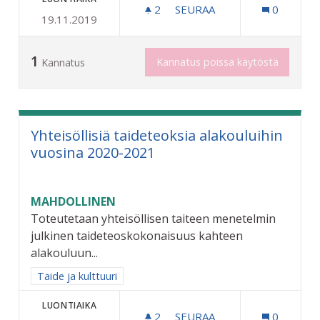
2
2 SEURAAJAA
SEURAA
0
19.11.2019
CONTAINER GYM - KONTTI
1
Kannatus poissa käytöstä
Kannatus
Yhteisöllisiä taideteoksia alakouluihin
vuosina 2020-2021
MAHDOLLINEN
Toteutetaan yhteisöllisen taiteen menetelmin
julkinen taideteoskokonaisuus kahteen
alakouluun...
Rajaa tulokset aihepiirin mukaan: Taide ja kulttuuri
Taide ja kulttuuri
LUONTIAIKA
2
2 SEURAAJAA
SEURAA
0