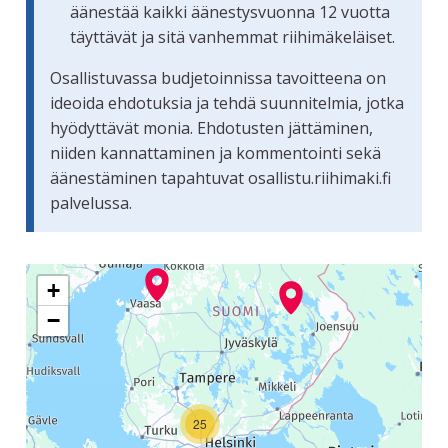
äänestää kaikki äänestysvuonna 12 vuotta
täyttävät ja sitä vanhemmat riihimäkeläiset.
Osallistuvassa budjetoinnissa tavoitteena on
ideoida ehdotuksia ja tehdä suunnitelmia, jotka
hyödyttävät monia. Ehdotusten jättäminen,
niiden kannattaminen ja kommentointi sekä
äänestäminen tapahtuvat osallistu.riihimaki.fi
palvelussa.
Seuraavassa elementissä on kartta, joka esittää tämän siv
+
−
25