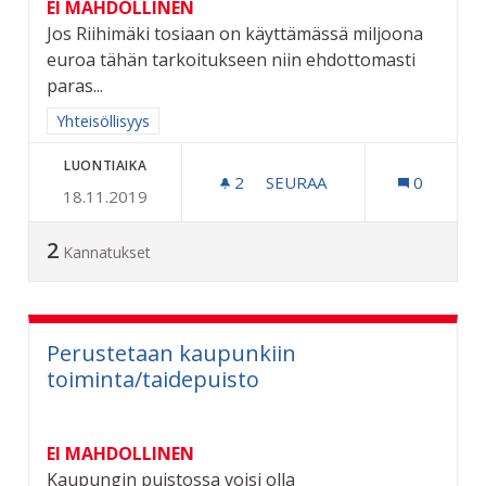
EI MAHDOLLINEN
Jos Riihimäki tosiaan on käyttämässä miljoona
euroa tähän tarkoitukseen niin ehdottomasti
paras...
Rajaa tulokset aihepiirin mukaan: Yhteisöllisyys
Yhteisöllisyys
LUONTIAIKA
2
2 SEURAAJAA
SEURAA
0
18.11.2019
RAHAT INDEKSIRAHASTOO
2
Kannatukset
Perustetaan kaupunkiin
toiminta/taidepuisto
EI MAHDOLLINEN
Kaupungin puistossa voisi olla