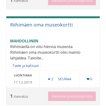
1
Kannatus poissa käytöstä
Kannatus
Riihimäen oma museokortti
MAHDOLLINEN
Riihimäellä on viisi hienoa museota.
Riihimäen oma museokortti olisi mainio
lahjaidea. Tavoite...
Rajaa tulokset aihepiirin mukaan: Taide ja kulttuuri
Taide ja kulttuuri
LUONTIAIKA
2
2 SEURAAJAA
SEURAA
0
11.12.2019
RIIHIMÄEN OMA MUSEOKO
1
Kannatus poissa käytöstä
Kannatus