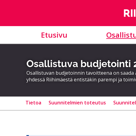
Etusivu
Osallist
Osallistuva budjetointi
Osallistuvan budjetoinnin tavoitteena on saad
yhdessä Riihimäestä entistäkin parempi ja toimi
Tietoa
Suunnitelmien toteutus
Suunnite