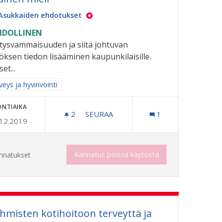
Asukkaiden ehdotukset
DOLLINEN
tysvammaisuuden ja siitä johtuvan
öksen tiedon lisääminen kaupunkilaisille.
et...
aa tulokset aihepiirin mukaan: Terveys ja hyvinvointi
veys ja hyvinvointi
ONTIAIKA
2
2 SEURAAJAA
SEURAA
1
.12.2019
ERILAINEN MIELI
Kannatus poissa käytöstä
nnatukset
ihmisten kotihoitoon terveyttä ja