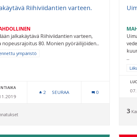
kakäytävä Riihiviidantien varteen.
Uim
MAHDOLLINEN
MAH
ään jalkakäytävä Riihiviidantien varteen,
Uim
a nopeusrajoitus 80. Monien pyöräilijöiden...
vede
kuum
aa tulokset aihepiirin mukaan: Rakennettu ympäristö
ennettu ympäristö
...
Raj
Liik
LU
NTIAIKA
07
2
2 SEURAAJAA
SEURAA
0
11.2019
JALKAKÄYTÄVÄ RIIHIVIIDANTIEN VAR
3
Ka
nnatukset