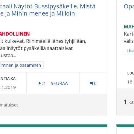
itaali Näytöt Bussipysäkeille. Mistä
Opa
ee ja Mihin menee ja Milloin
MAH
MAHDOLLINEN
Kart
t kulkevat, Riihimäellä lähes tyhjillään,
välis
aalinäytöt pysäkeillä saattaisivat
Raj
Liik
ustaa...
aa tulokset aihepiirin mukaan: Oppiminen ja osaaminen
iminen ja osaaminen
LU
NTIAIKA
18
2
2 SEURAAJAA
SEURAA
0
11.2019
DIGITAALI NÄYTÖT BUSSIPYSÄKEILLE.
1
Ka
nnatukset