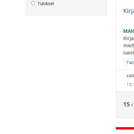
Tulokset
Kir
MAH
Kirj
miel
lues
Raja
Taid
LUO
15.
15
K