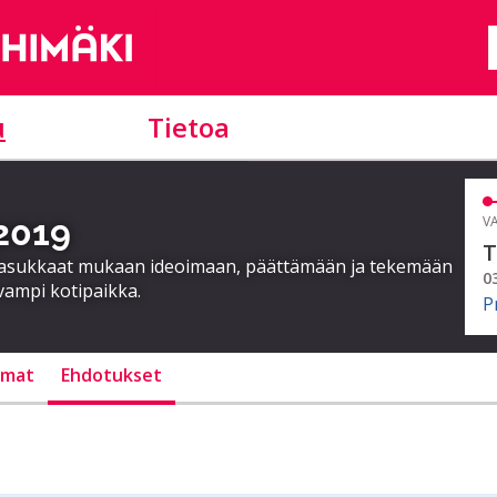
u
Tietoa
 2019
VA
T
a asukkaat mukaan ideoimaan, päättämään ja tekemään
0
vampi kotipaikka.
P
lmat
Ehdotukset