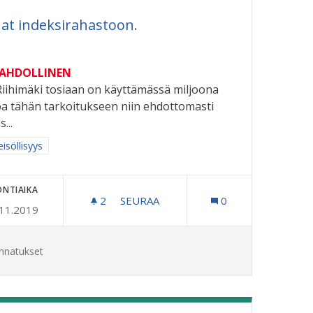
at indeksirahastoon.
MAHDOLLINEN
Riihimäki tosiaan on käyttämässä miljoona
a tähän tarkoitukseen niin ehdottomasti
...
aa tulokset aihepiirin mukaan: Yhteisöllisyys
isöllisyys
ONTIAIKA
2
2 SEURAAJAA
SEURAA
0
.11.2019
RAHAT INDEKSIRAHASTOON.
nnatukset