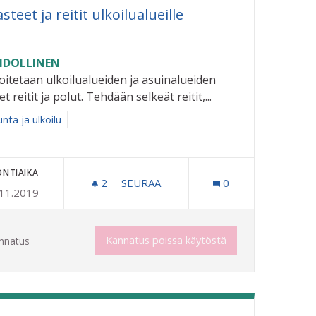
steet ja reitit ulkoilualueille
DOLLINEN
oitetaan ulkoilualueiden ja asuinalueiden
et reitit ja polut. Tehdään selkeät reitit,...
aa tulokset aihepiirin mukaan: Liikunta ja ulkoilu
unta ja ulkoilu
ONTIAIKA
2
2 SEURAAJAA
SEURAA
0
.11.2019
OPASTEET JA REITIT ULKOILUALUEIL
 MISTÄ TULEE JA MIHIN MENEE JA MILLOIN
Kannatus poissa käytöstä
nnatus