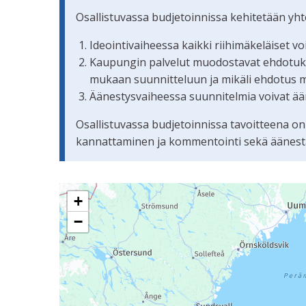
Osallistuvassa budjetoinnissa kehitetään yh
Ideointivaiheessa kaikki riihimäkeläiset v
Kaupungin palvelut muodostavat ehdotuksis
mukaan suunnitteluun ja mikäli ehdotus 
Äänestysvaiheessa suunnitelmia voivat ään
Osallistuvassa budjetoinnissa tavoitteena on
kannattaminen ja kommentointi sekä äänestämi
Seuraavassa elementissä on kartta, joka esittää 
+
−