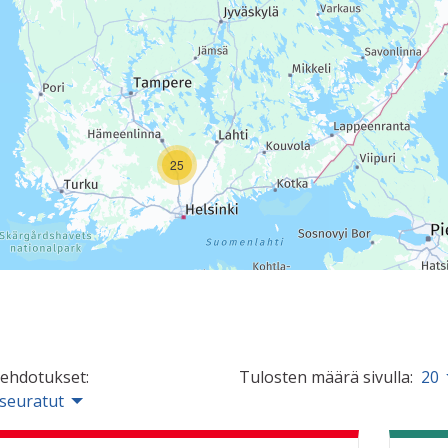
25
 ehdotukset:
Tulosten määrä sivulla:
20
 seuratut