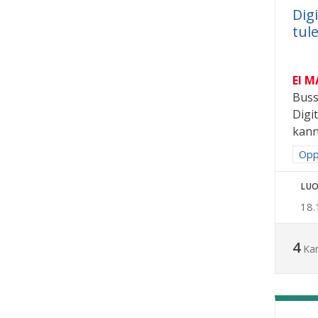
Dig
tul
EI 
Bussi
Digit
kann
Raj
Opp
LUO
18.
4
Ka