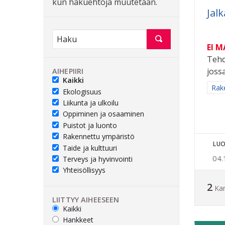
kun hakuehtoja muutetaan.
Jal
EI 
Tehd
joss
AIHEPIIRI
Kaikki
Raj
Rak
Ekologisuus
Liikunta ja ulkoilu
Oppiminen ja osaaminen
Puistot ja luonto
Rakennettu ympäristö
LUO
Taide ja kulttuuri
04.
Terveys ja hyvinvointi
Yhteisöllisyys
2
Ka
LIITTYY AIHEESEEN
Kaikki
Hankkeet