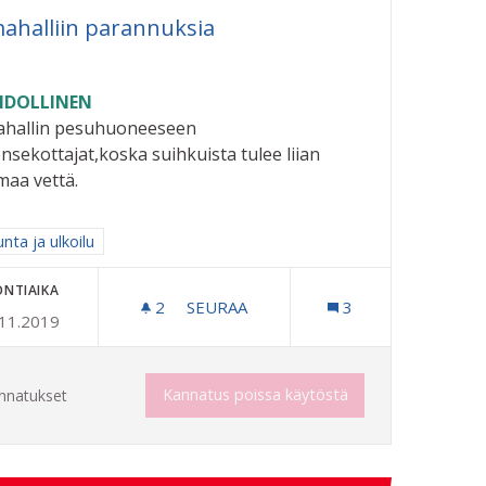
ahalliin parannuksia
DOLLINEN
ahallin pesuhuoneeseen
nsekottajat,koska suihkuista tulee liian
aa vettä.
aa tulokset aihepiirin mukaan: Liikunta ja ulkoilu
unta ja ulkoilu
ONTIAIKA
2
2 SEURAAJAA
SEURAA
3
.11.2019
UIMAHALLIIN PARANNUKSIA
TEEN.
Kannatus poissa käytöstä
nnatukset