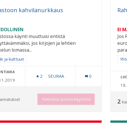
jastoon kahvilanurkkaus
Rah
DOLLINEN
EI 
astossa käynti muuttuisi entistä
Jos 
lyttävämmäksi, jos kirjojen ja lehtien
euro
kelun lomassa...
paras
a tulokset aihepiirin mukaan: Taide ja kulttuuri
e ja kulttuuri
Raj
Yhte
NTIAIKA
2
2 SEURAAJAA
SEURAA
0
LU
11.2019
KIRJASTOON KAHVILANURKKAUS
18
Kannatus poissa käytöstä
annatukset
2
Ka