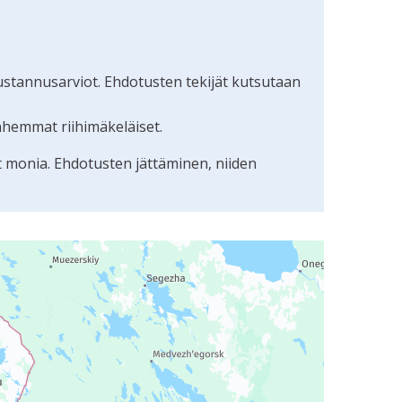
ustannusarviot. Ehdotusten tekijät kutsutaan
nhemmat riihimäkeläiset.
t monia. Ehdotusten jättäminen, niiden
uudunlukijalla, mutta se voi olla vaikeaselkoinen.