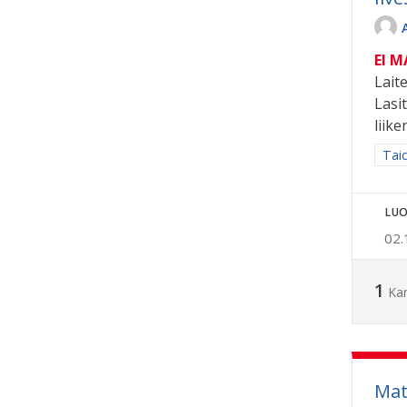
EI 
Lait
Lasi
liik
Raja
Taid
LUO
02.
1
Ka
Mat