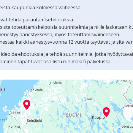
teistä kaupunkia kolmessa vaiheessa.
oivat tehdä parantamisehdotuksia.
ta toteuttamiskelpoisia suunnitelmia ja niille lasketaan k
menestyy äänestyksessä, myös toteuttamisvaiheeseen.
estää kaikki äänestysvuonna 12 vuotta täyttävät ja sitä va
 ideoida ehdotuksia ja tehdä suunnitelmia, jotka hyödyttävä
nen tapahtuvat osallistu.riihimaki.fi palvelussa.
tämän sivun tietueet karttapisteinä. Elementtiä voi käyttää r