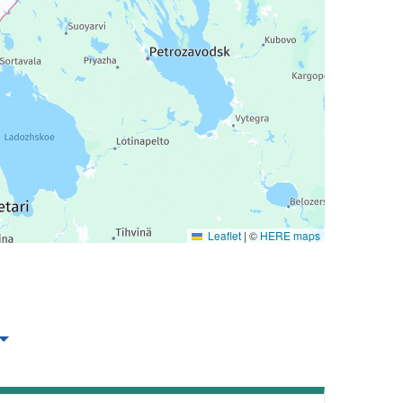
Leaflet
|
©
HERE maps