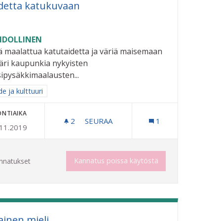
detta katukuvaan
DOLLINEN
ä maalattua katutaidetta ja väriä maisemaan
ri kaupunkia nykyisten
ipysäkkimaalausten...
aa tulokset aihepiirin mukaan: Taide ja kulttuuri
e ja kulttuuri
ONTIAIKA
2
2 SEURAAJAA
SEURAA
1
.11.2019
TAIDETTA KATUKUVAAN
Kannatus poissa käytöstä
nnatukset
lainen mieli