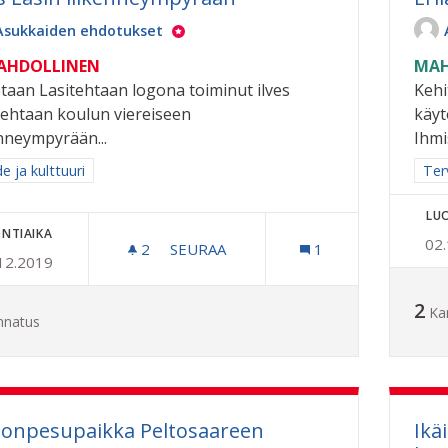
Asukkaiden ehdotukset
MAHDOLLINEN
MAH
etaan Lasitehtaan logona toiminut ilves
Kehi
tehtaan koulun viereiseen
käyt
enneympyrään...
Ihmis
a tulokset aihepiirin mukaan: Taide ja kulttuuri
e ja kulttuuri
Raj
Ter
LU
NTIAIKA
02
2
2 SEURAAJAA
SEURAA
1
12.2019
ILVES LASIN LIIKENNEYMPYRÄÄN
2
Ka
nnatus
onpesupaikka Peltosaareen
Ikä