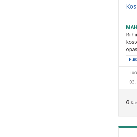
Kos
MAH
Riih
kost
opast
Raja
Puis
LUO
03.
6
Ka