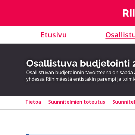
Etusivu
Osallist
Osallistuva budjetointi
Osallistuvan budjetoinnin tavoitteena on saad
yhdessä Riihimäestä entistäkin parempi ja toimi
Tietoa
Suunnitelmien toteutus
Suunnite