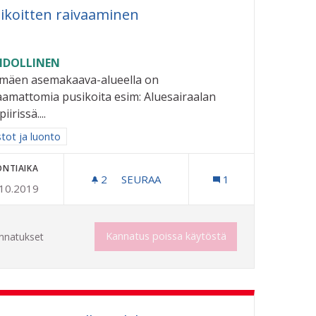
ikoitten raivaaminen
DOLLINEN
imäen asemakaava-alueella on
aamattomia pusikoita esim: Aluesairaalan
iirissä....
aa tulokset aihepiirin mukaan: Puistot ja luonto
stot ja luonto
ONTIAIKA
2
2 SEURAAJAA
SEURAA
1
.10.2019
PUSIKOITTEN RAIVAAMINEN
Kannatus poissa käytöstä
nnatukset