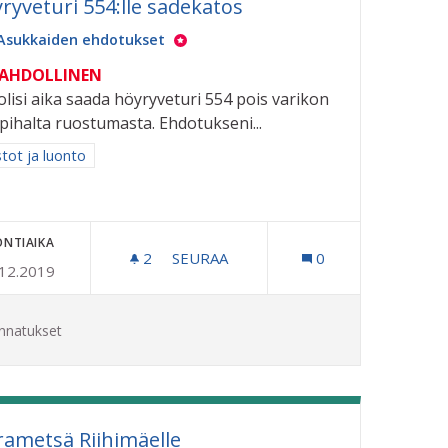
ryveturi 554:lle sadekatos
Asukkaiden ehdotukset
MAHDOLLINEN
olisi aika saada höyryveturi 554 pois varikon
pihalta ruostumasta. Ehdotukseni...
aa tulokset aihepiirin mukaan: Puistot ja luonto
stot ja luonto
ONTIAIKA
2
2 SEURAAJAA
SEURAA
0
.12.2019
HÖYRYVETURI 554:LLE SADEKATOS
nnatukset
rametsä Riihimäelle