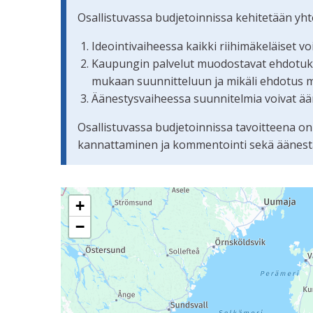
Osallistuvassa budjetoinnissa kehitetään yh
Ideointivaiheessa kaikki riihimäkeläiset v
Kaupungin palvelut muodostavat ehdotuksis
mukaan suunnitteluun ja mikäli ehdotus 
Äänestysvaiheessa suunnitelmia voivat ään
Osallistuvassa budjetoinnissa tavoitteena on
kannattaminen ja kommentointi sekä äänestämi
Seuraavassa elementissä on kartta, joka esittää 
+
−