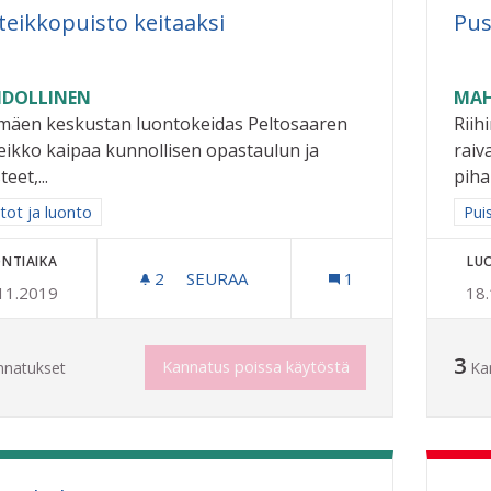
teikkopuisto keitaaksi
Pus
DOLLINEN
MAH
imäen keskustan luontokeidas Peltosaaren
Riih
eikko kaipaa kunnollisen opastaulun ja
raiv
eet,...
pihap
a tulokset aihepiirin mukaan: Puistot ja luonto
tot ja luonto
Raj
Pui
NTIAIKA
LU
2
2 SEURAAJAA
SEURAA
1
11.2019
18
KOSTEIKKOPUISTO KEITAAKSI
3
Kannatus poissa käytöstä
nnatukset
Ka