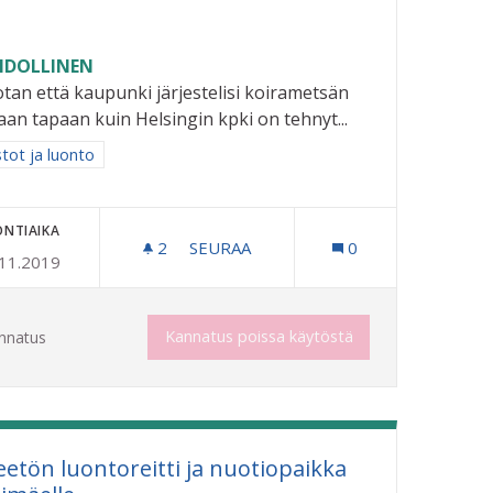
DOLLINEN
tan että kaupunki järjestelisi koirametsän
an tapaan kuin Helsingin kpki on tehnyt...
aa tulokset aihepiirin mukaan: Puistot ja luonto
stot ja luonto
ONTIAIKA
2
2 SEURAAJAA
SEURAA
0
.11.2019
KOIRAMETSÄ RIIHIMÄELLE
Kannatus poissa käytöstä
nnatus
eetön luontoreitti ja nuotiopaikka