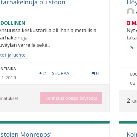
tarhakeinuja puistoon
Höy
DOLLINEN
EI 
ensuussa keskustorilla oli ihania,metallisia
Nyt 
arhakeinuja.
taka
väylän varrella,sekä...
Raj
Pui
a tulokset aihepiirin mukaan: Puistot ja luonto
tot ja luonto
NTIAIKA
2
2 SEURAAJAA
SEURAA
0
LU
11.2019
PUUTARHAKEINUJA PUISTOON
02
Kannatus poissa käytöstä
nnatukset
2
Ka
istojen Monrepos"
Koi