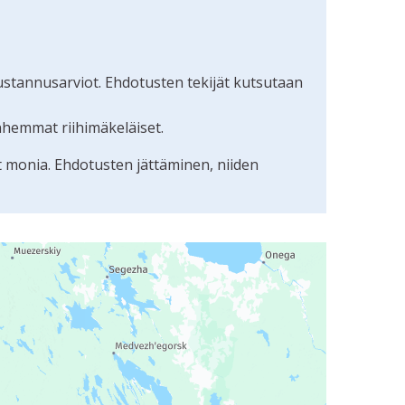
ustannusarviot. Ehdotusten tekijät kutsutaan
nhemmat riihimäkeläiset.
t monia. Ehdotusten jättäminen, niiden
uudunlukijalla, mutta se voi olla vaikeaselkoinen.