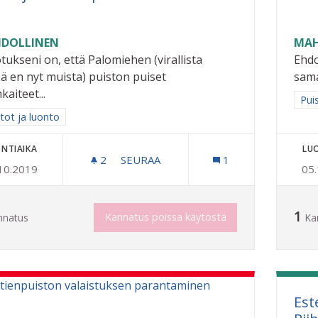
DOLLINEN
MAH
tukseni on, että Palomiehen (virallista
Ehdo
ä en nyt muista) puiston puiset
sama
nkaiteet...
Raj
Pui
a tulokset aihepiirin mukaan: Puistot ja luonto
tot ja luonto
NTIAIKA
LU
2
2 SEURAAJAA
SEURAA
1
10.2019
05
"PUISTOJEN MONREPOS"
1
Kannatus poissa käytöstä
nnatus
Ka
Est