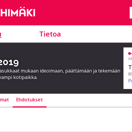
u
Tietoa
 2019
VA
T
a asukkaat mukaan ideoimaan, päättämään ja tekemään
0
vampi kotipaikka.
P
lmat
Ehdotukset