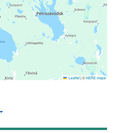
Leaflet
|
©
HERE maps