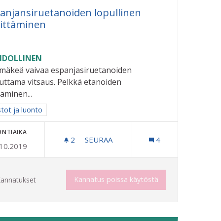
anjansiruetanoiden lopullinen
ittäminen
DOLLINEN
imäkeä vaivaa espanjasiruetanoiden
uttama vitsaus. Pelkkä etanoiden
äminen...
aa tulokset aihepiirin mukaan: Puistot ja luonto
stot ja luonto
ONTIAIKA
2
2 SEURAAJAA
SEURAA
4
.10.2019
ESPANJANSIRUETANOIDEN LOPULLI
Kannatus poissa käytöstä
annatukset