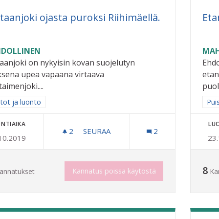
taanjoki ojasta puroksi Riihimäellä.
Eta
DOLLINEN
MAH
aanjoki on nykyisin kovan suojelutyn
Ehdo
ksena upea vapaana virtaava
etan
aimenjoki....
puoli
a tulokset aihepiirin mukaan: Puistot ja luonto
tot ja luonto
Raj
Pui
NTIAIKA
LU
2
2 SEURAAJAA
SEURAA
2
10.2019
23
VANTAANJOKI OJASTA PUROKSI RIIHI
8
Kannatus poissa käytöstä
annatukset
Ka