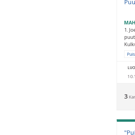
Puu
MAH
1. Jo
puut
Kulku
Raja
Puis
LUO
10.
3
Ka
"Pu