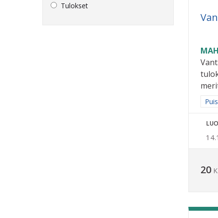
Tulokset
Van
MAH
Vant
tulo
merit
Raja
Puis
LUO
14.
20
K