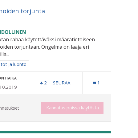
noiden torjunta
DOLLINEN
tan rahaa käytettäväksi määrätietoiseen
oiden torjuntaan. Ongelma on laaja eri
lla...
aa tulokset aihepiirin mukaan: Puistot ja luonto
stot ja luonto
ONTIAIKA
2
2 SEURAAJAA
SEURAA
1
.10.2019
MÄELLÄ.
ETANOIDEN TORJUNTA
Kannatus poissa käytöstä
nnatukset