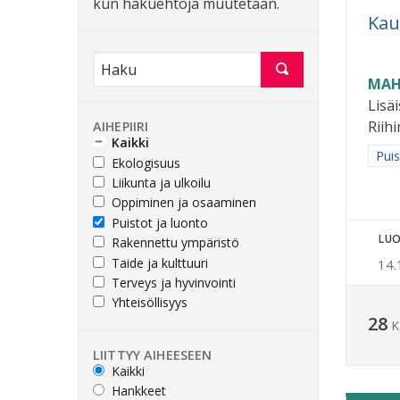
kun hakuehtoja muutetaan.
Kau
MAH
Lisä
Riih
AIHEPIIRI
Kaikki
Raja
Puis
Ekologisuus
Liikunta ja ulkoilu
Oppiminen ja osaaminen
Puistot ja luonto
LUO
Rakennettu ympäristö
Taide ja kulttuuri
14.
Terveys ja hyvinvointi
Yhteisöllisyys
28
K
LIITTYY AIHEESEEN
Kaikki
Hankkeet