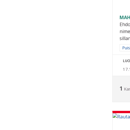
MAH
Ehdo
nime
silla
Raja
Puis
LUO
17.
1
Ka