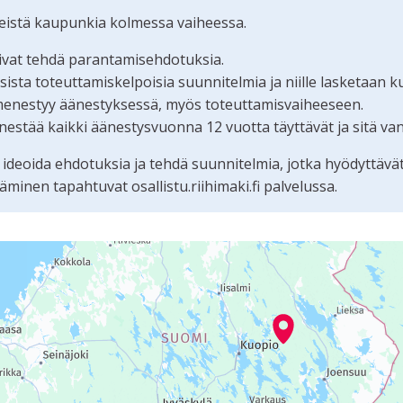
teistä kaupunkia kolmessa vaiheessa.
oivat tehdä parantamisehdotuksia.
ta toteuttamiskelpoisia suunnitelmia ja niille lasketaan k
menestyy äänestyksessä, myös toteuttamisvaiheeseen.
estää kaikki äänestysvuonna 12 vuotta täyttävät ja sitä va
 ideoida ehdotuksia ja tehdä suunnitelmia, jotka hyödyttävä
nen tapahtuvat osallistu.riihimaki.fi palvelussa.
tämän sivun tietueet karttapisteinä. Elementtiä voi käyttää r