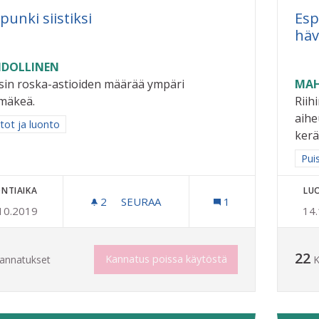
punki siistiksi
Esp
häv
DOLLINEN
isin roska-astioiden määrää ympäri
MAH
imäkeä.
Riih
aihe
a tulokset aihepiirin mukaan: Puistot ja luonto
tot ja luonto
kerä
Raj
Pui
NTIAIKA
LU
2
2 SEURAAJAA
SEURAA
1
10.2019
14
KAUPUNKI SIISTIKSI
22
Kannatus poissa käytöstä
annatukset
K