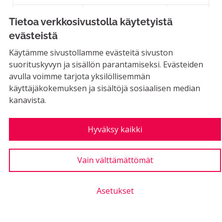
LUONTIAIKA
Tietoa verkkosivustolla käytetyistä
4
4 SEURAAJAA
SEURAA
2
23.10.2022
PIIKINMÄEN PUISTO
evästeistä
5
Käytämme sivustollamme evästeitä sivuston
Kannatukset
suorituskyvyn ja sisällön parantamiseksi. Evästeiden
avulla voimme tarjota yksilöllisemmän
käyttäjäkokemuksen ja sisältöjä sosiaalisen median
Tarzankeinu / maatrampoliineja
kanavista.
Hyväksy kaikki
EI MAHDOLLINEN
Ehdotan tarzankeinua ja muutamaa maahan
upotettua trampoliinia johonkin Riihimäen
Vain välttämättömät
leikkipuiston...
Asetukset
LUONTIAIKA
5
5 SEURAAJAA
SEURAA
1
23.10.2022
TARZANKEINU / MAATRAMP