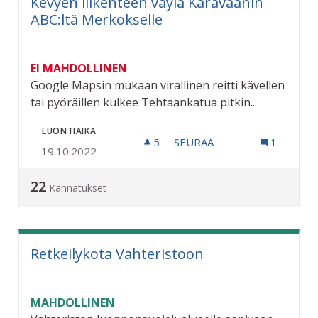
Kevyen liikenteen väylä Karavaanin
ABC:ltä Merkokselle
EI MAHDOLLINEN
Google Mapsin mukaan virallinen reitti kävellen
tai pyöräillen kulkee Tehtaankatua pitkin...
LUONTIAIKA
5
5 SEURAAJAA
SEURAA
1
19.10.2022
KEVYEN LIIKENTEEN VÄYL
22
Kannatukset
Retkeilykota Vahteristoon
MAHDOLLINEN