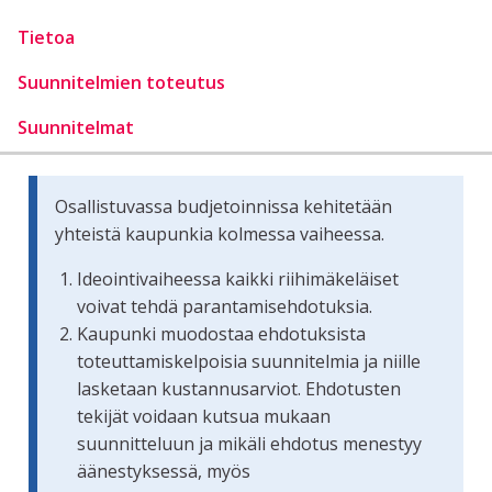
Tietoa
Suunnitelmien toteutus
Suunnitelmat
Osallistuvassa budjetoinnissa kehitetään
yhteistä kaupunkia kolmessa vaiheessa.
Ideointivaiheessa kaikki riihimäkeläiset
voivat tehdä parantamisehdotuksia.
Kaupunki muodostaa ehdotuksista
toteuttamiskelpoisia suunnitelmia ja niille
lasketaan kustannusarviot. Ehdotusten
tekijät voidaan kutsua mukaan
suunnitteluun ja mikäli ehdotus menestyy
äänestyksessä, myös