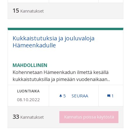
15
Kannatukset
Kukkaistutuksia ja jouluvaloja
Hämeenkadulle
MAHDOLLINEN
Kohennetaan Hämeenkadun ilmettä kesällä
kukkaistutuksilla ja pimeään vuodenaikaan...
LUONTIAIKA
5
5 SEURAAJAA
SEURAA
1
08.10.2022
KUKKAISTUTUKSIA JA JOU
33
Kannatus poissa käytöstä
Kannatukset