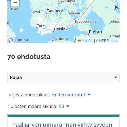
−
Leaflet
|
©
HERE maps
70 ehdotusta
Rajaa
Järjestä ehdotukset:
Eniten seuratut
Tulosten määrä sivulla:
50
Paalijärven uimarannan viihtyisyyden