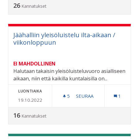
26
Kannatukset
Jäähalliin yleisöluistelu ilta-aikaan /
viikonloppuun
EI MAHDOLLINEN
Halutaan takaisin yleisöluisteluvuoro asialliseen
aikaan, niin että kaikilla kuntalaisilla on...
LUONTIAIKA
5
5 SEURAAJAA
SEURAA
1
19.10.2022
JÄÄHALLIIN YLEISÖLUISTE
16
Kannatukset