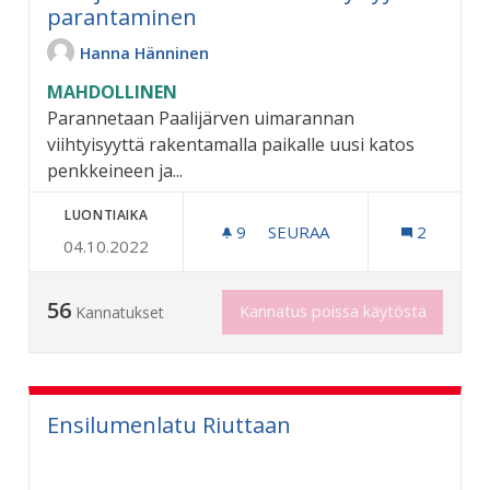
parantaminen
Hanna Hänninen
MAHDOLLINEN
Parannetaan Paalijärven uimarannan
viihtyisyyttä rakentamalla paikalle uusi katos
penkkeineen ja...
LUONTIAIKA
9
9 SEURAAJAA
SEURAA
2
04.10.2022
PAALIJÄRVEN UIMARANNAN
56
Kannatus poissa käytöstä
Kannatukset
Ensilumenlatu Riuttaan