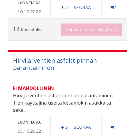
LUONTIAIKA
5
5 SEURAAJAA
SEURAA
1
10.10.2022
KUNNAN POJILLE TALOUDE
14
Kannatus poissa käytöstä
Kannatukset
Hirvijärventien asfalttipinnan
parantaminen
EI MAHDOLLINEN
Hirvijärventien asfalttipinnan parantaminen.
Tien käyttäjinä useita kesämökin asukkaita
sekä...
LUONTIAIKA
5
5 SEURAAJAA
SEURAA
1
03.10.2022
HIRVIJÄRVENTIEN ASFALT