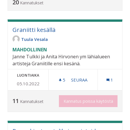
20
Kannatukset
Graniitti kesällä
Tuula Vesala
MAHDOLLINEN
Janne Tulkki ja Anita Hirvonen ym lähialueen
artisteja Graniitille ensi kesänä.
LUONTIAIKA
5
5 SEURAAJAA
SEURAA
1
05.10.2022
GRANIITTI KESÄLLÄ
11
Kannatus poissa käytöstä
Kannatukset