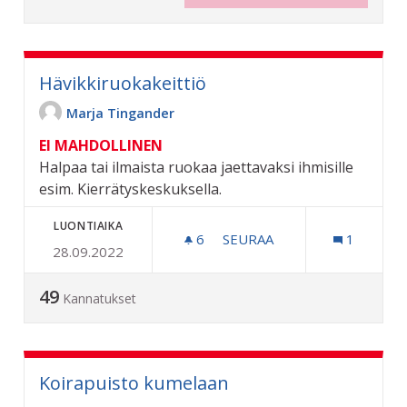
Hävikkiruokakeittiö
Marja Tingander
EI MAHDOLLINEN
Halpaa tai ilmaista ruokaa jaettavaksi ihmisille
esim. Kierrätyskeskuksella.
LUONTIAIKA
6
6 SEURAAJAA
SEURAA
1
28.09.2022
HÄVIKKIRUOKAKEITTIÖ
49
Kannatukset
Koirapuisto kumelaan