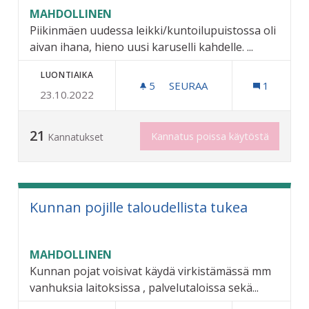
MAHDOLLINEN
Piikinmäen uudessa leikki/kuntoilupuistossa oli
aivan ihana, hieno uusi karuselli kahdelle. ...
LUONTIAIKA
5
5 SEURAAJAA
SEURAA
1
23.10.2022
LEIKKIPUISTOIHIN LAITTE
21
Kannatus poissa käytöstä
Kannatukset
Kunnan pojille taloudellista tukea
MAHDOLLINEN
Kunnan pojat voisivat käydä virkistämässä mm
vanhuksia laitoksissa , palvelutaloissa sekä...