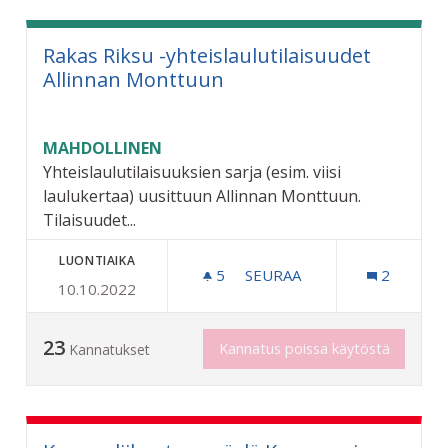
Rakas Riksu -yhteislaulutilaisuudet
Allinnan Monttuun
MAHDOLLINEN
Yhteislaulutilaisuuksien sarja (esim. viisi
laulukertaa) uusittuun Allinnan Monttuun.
Tilaisuudet...
LUONTIAIKA
5
5 SEURAAJAA
SEURAA
2
10.10.2022
RAKAS RIKSU -YHTEISLAU
23
Kannatus poissa käytöstä
Kannatukset