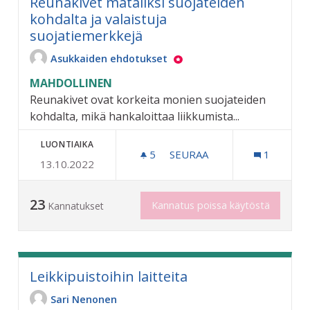
Reunakivet mataliksi suojateiden
kohdalta ja valaistuja
suojatiemerkkejä
Asukkaiden ehdotukset
MAHDOLLINEN
Reunakivet ovat korkeita monien suojateiden
kohdalta, mikä hankaloittaa liikkumista...
LUONTIAIKA
5
5 SEURAAJAA
SEURAA
1
13.10.2022
REUNAKIVET MATALIKSI SU
23
Kannatus poissa käytöstä
Kannatukset
Leikkipuistoihin laitteita
Sari Nenonen