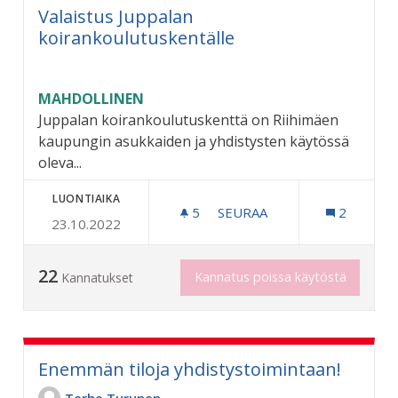
Valaistus Juppalan
koirankoulutuskentälle
MAHDOLLINEN
Juppalan koirankoulutuskenttä on Riihimäen
kaupungin asukkaiden ja yhdistysten käytössä
oleva...
LUONTIAIKA
5
5 SEURAAJAA
SEURAA
2
23.10.2022
VALAISTUS JUPPALAN KO
22
Kannatus poissa käytöstä
Kannatukset
Enemmän tiloja yhdistystoimintaan!