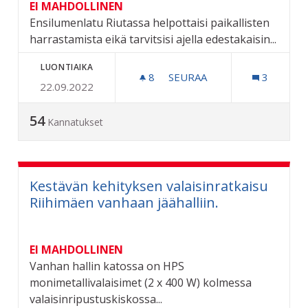
EI MAHDOLLINEN
Ensilumenlatu Riutassa helpottaisi paikallisten
harrastamista eikä tarvitsisi ajella edestakaisin...
LUONTIAIKA
8
8 SEURAAJAA
SEURAA
3
22.09.2022
ENSILUMENLATU RIUTTAA
54
Kannatukset
Kestävän kehityksen valaisinratkaisu
Riihimäen vanhaan jäähalliin.
EI MAHDOLLINEN
Vanhan hallin katossa on HPS
monimetallivalaisimet (2 x 400 W) kolmessa
valaisinripustuskiskossa...