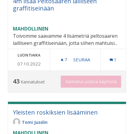
4m lisää Peltosaaren lailliseen
graffitiseinään
MAHDOLLINEN
Toivomme saavamme 4 lisämetriä peltosaaren
lailliseen graffitiseinään, jotta siihen mahtuisi...
LUONTIAIKA
7
7 SEURAAJAA
SEURAA
1
07.10.2022
4M LISÄÄ PELTOSAAREN LA
43
Kannatus poissa käytöstä
Kannatukset
Yleisten roskiksien lisääminen
Tomi Jusslin
MAHDOLLINEN