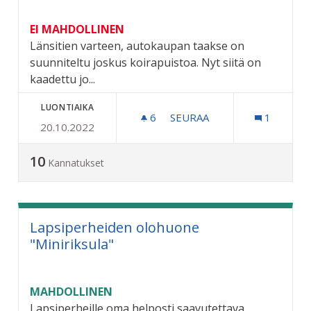
EI MAHDOLLINEN
Länsitien varteen, autokaupan taakse on
suunniteltu joskus koirapuistoa. Nyt siitä on
kaadettu jo...
LUONTIAIKA
6
6 SEURAAJAA
SEURAA
1
20.10.2022
KOIRAPUISTO KUMELAAN
10
Kannatukset
Lapsiperheiden olohuone
"Miniriksula"
MAHDOLLINEN
Lapsiperheille oma helposti saavutettava