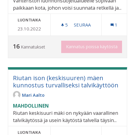
Vahteriston luonnonsuojelualueelle sopivaan
paikkaan kota, johon voisi suunnata retkellä ja...
LUONTIAIKA
5
5 SEURAAJAA
SEURAA
1
23.10.2022
RETKEILYKOTA VAHTERIS
16
Kannatus poissa käytöstä
Kannatukset
Riutan ison (keskisuuren) mäen
kunnostus turvalliseksi talvikäyttöön
Mari Aalto
MAHDOLLINEN
Riutan keskisuuri mäki on nykyään vaarallinen
talvikäytössä ja usein käytöstä talvella täysin...
LUONTIAIKA