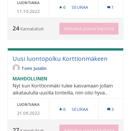
LUONTIAIKA
6
6 SEURAAJAA
SEURAA
1
11.10.2022
LÄHIMARKKINAT TAPAHT
24
Kannatus poissa käytöstä
Kannatukset
Uusi luontopolku Korttionmäkeen
Tomi Jusslin
MAHDOLLINEN
Nyt kun Korttionmäki tulee kasvamaan jollain
aikataululla uusilla tonteilla, niin olisi hyvä...
LUONTIAIKA
6
6 SEURAAJAA
SEURAA
3
21.09.2022
UUSI LUONTOPOLKU KOR
27
Kannatus poissa käytöstä
Kannatukset