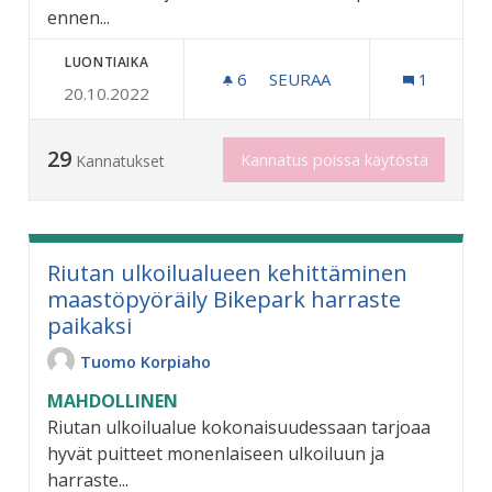
ennen...
LUONTIAIKA
6
6 SEURAAJAA
SEURAA
1
20.10.2022
VAHTERISTON ULKOILUALU
29
Kannatus poissa käytöstä
Kannatukset
Riutan ulkoilualueen kehittäminen
maastöpyöräily Bikepark harraste
paikaksi
Tuomo Korpiaho
MAHDOLLINEN
Riutan ulkoilualue kokonaisuudessaan tarjoaa
hyvät puitteet monenlaiseen ulkoiluun ja
harraste...