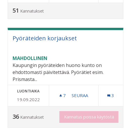
51
Kannatukset
Pyöräteiden korjaukset
MAHDOLLINEN
Kaupungin pyöräteiden huono kunto on
ehdottomasti päivitettävä. Pyörätiet esim.
Prismasta...
LUONTIAIKA
7
7 SEURAAJAA
SEURAA
3
19.09.2022
PYÖRÄTEIDEN KORJAUKSE
36
Kannatus poissa käytöstä
Kannatukset