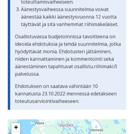
toteuttamisvaiheeseen.
Äänestysvaiheessa suunnitelmia voivat
äänestää kaikki äänestysvuonna 12 vuotta
täyttävät ja sitä vanhemmat riihimäkeläiset.
Osallistuvassa budjetoinnissa tavoitteena on
ideoida ehdotuksia ja tehdä suunnitelmia, jotka
hyödyttävät monia. Ehdotusten jättäminen,
niiden kannattaminen ja kommentointi sekä
äänestäminen tapahtuvat osallistu.riihimaki.fi
palvelussa.
Ehdotuksen on saatava vähintään 10
kannatusta 23.10.2022 mennessä edetäkseen
toteutusarviointivaiheeseen.
Seuraavassa elementissä on kartta, joka esittää tämän siv
+