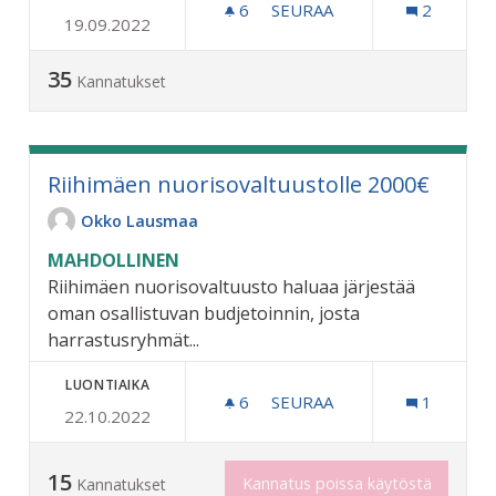
6
6 SEURAAJAA
SEURAA
2
19.09.2022
HIRSISAUNA UIMALAAN
35
Kannatukset
Riihimäen nuorisovaltuustolle 2000€
Okko Lausmaa
MAHDOLLINEN
Riihimäen nuorisovaltuusto haluaa järjestää
oman osallistuvan budjetoinnin, josta
harrastusryhmät...
LUONTIAIKA
6
6 SEURAAJAA
SEURAA
1
22.10.2022
RIIHIMÄEN NUORISOVALT
15
Kannatus poissa käytöstä
Kannatukset