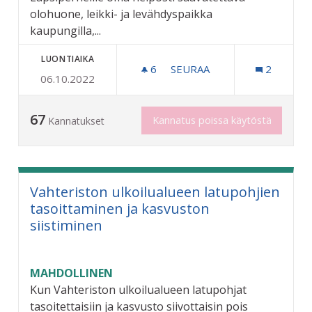
olohuone, leikki- ja levähdyspaikka
kaupungilla,...
LUONTIAIKA
6
6 SEURAAJAA
SEURAA
2
06.10.2022
LAPSIPERHEIDEN OLOHUON
67
Kannatus poissa käytöstä
Kannatukset
Vahteriston ulkoilualueen latupohjien
tasoittaminen ja kasvuston
siistiminen
MAHDOLLINEN
Kun Vahteriston ulkoilualueen latupohjat
tasoitettaisiin ja kasvusto siivottaisin pois