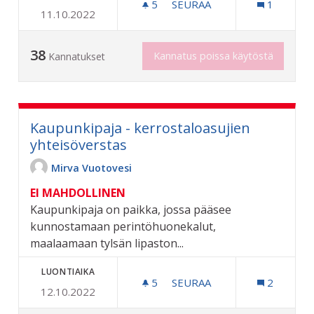
5
5 SEURAAJAA
SEURAA
1
11.10.2022
RIUTAN ISON (KESKISUUR
38
Kannatus poissa käytöstä
Kannatukset
Kaupunkipaja - kerrostaloasujien
yhteisöverstas
Mirva Vuotovesi
EI MAHDOLLINEN
Kaupunkipaja on paikka, jossa pääsee
kunnostamaan perintöhuonekalut,
maalaamaan tylsän lipaston...
LUONTIAIKA
5
5 SEURAAJAA
SEURAA
2
12.10.2022
KAUPUNKIPAJA - KERROST