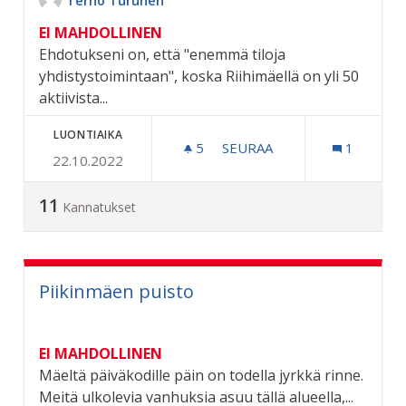
Terho Turunen
EI MAHDOLLINEN
Ehdotukseni on, että "enemmä tiloja
yhdistystoimintaan", koska Riihimäellä on yli 50
aktiivista...
LUONTIAIKA
5
5 SEURAAJAA
SEURAA
1
22.10.2022
ENEMMÄN TILOJA YHDISTY
11
Kannatukset
Piikinmäen puisto
EI MAHDOLLINEN
Mäeltä päiväkodille päin on todella jyrkkä rinne.
Meitä ulkolevia vanhuksia asuu tällä alueella,...