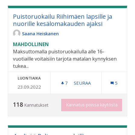
Puistoruokailu Riihimäen lapsille ja
nuorille kesälomakauden ajaksi
Saana Heiskanen
MAHDOLLINEN
Maksuttomalla puistoruokailulla alle 16-
vuotiaille voitaisiin tarjota matalan kynnyksen
tukea...
LUONTIAIKA
7
7 SEURAAJAA
SEURAA
5
23.09.2022
PUISTORUOKAILU RIIHIMÄ
118
Kannatus poissa käytöstä
Kannatukset