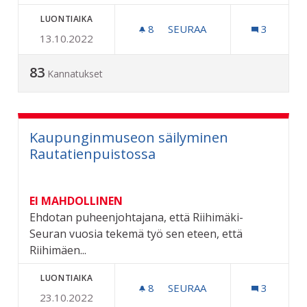
LUONTIAIKA
8
8 SEURAAJAA
SEURAA
3
13.10.2022
KESTÄVÄN KEHITYKSEN VAL
83
Kannatukset
Kaupunginmuseon säilyminen
Rautatienpuistossa
EI MAHDOLLINEN
Ehdotan puheenjohtajana, että Riihimäki-
Seuran vuosia tekemä työ sen eteen, että
Riihimäen...
LUONTIAIKA
8
8 SEURAAJAA
SEURAA
3
23.10.2022
KAUPUNGINMUSEON SÄILY