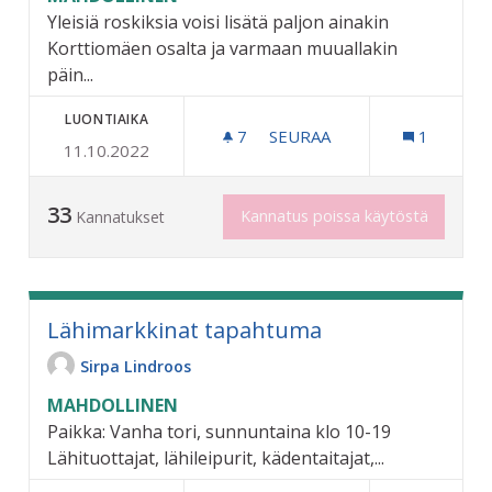
Yleisiä roskiksia voisi lisätä paljon ainakin
Korttiomäen osalta ja varmaan muuallakin
päin...
LUONTIAIKA
7
7 SEURAAJAA
SEURAA
1
11.10.2022
YLEISTEN ROSKIKSIEN LIS
33
Kannatus poissa käytöstä
Kannatukset
Lähimarkkinat tapahtuma
Sirpa Lindroos
MAHDOLLINEN
Paikka: Vanha tori, sunnuntaina klo 10-19
Lähituottajat, lähileipurit, kädentaitajat,...