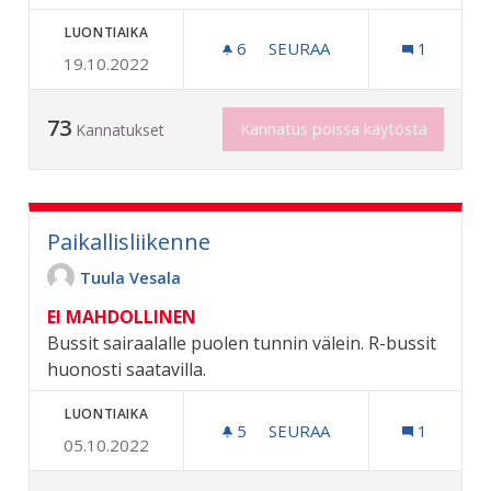
LUONTIAIKA
6
6 SEURAAJAA
SEURAA
1
19.10.2022
RIUTAN ULKOILUALUEEN K
73
Kannatus poissa käytöstä
Kannatukset
Paikallisliikenne
Tuula Vesala
EI MAHDOLLINEN
Bussit sairaalalle puolen tunnin välein. R-bussit
huonosti saatavilla.
LUONTIAIKA
5
5 SEURAAJAA
SEURAA
1
05.10.2022
PAIKALLISLIIKENNE