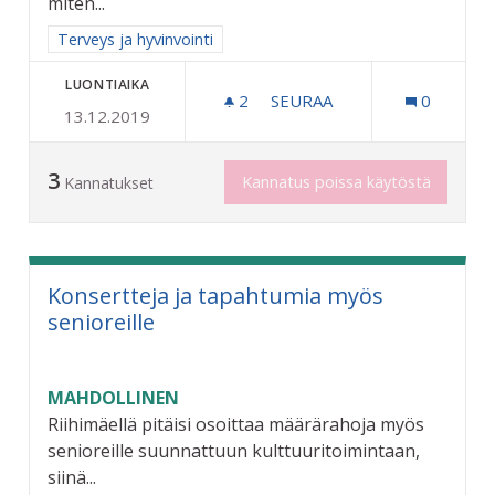
miten...
Rajaa tulokset aihepiirin mukaan: Terveys ja hyvinvointi
Terveys ja hyvinvointi
LUONTIAIKA
2
2 SEURAAJAA
SEURAA
0
13.12.2019
VANHUKSILLE VIRIKETOIMI
3
Kannatus poissa käytöstä
Kannatukset
Konsertteja ja tapahtumia myös
senioreille
MAHDOLLINEN
Riihimäellä pitäisi osoittaa määrärahoja myös
senioreille suunnattuun kulttuuritoimintaan,
siinä...