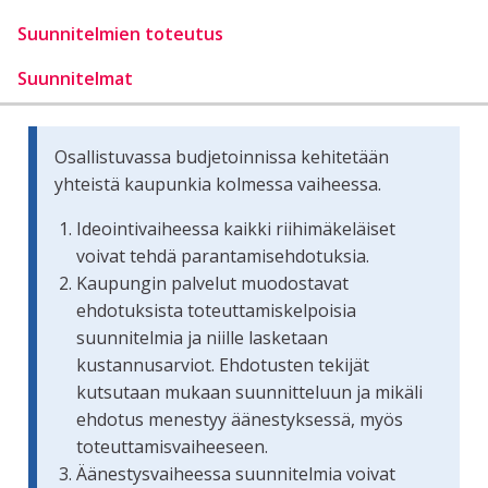
Suunnitelmien toteutus
Suunnitelmat
Osallistuvassa budjetoinnissa kehitetään
yhteistä kaupunkia kolmessa vaiheessa.
Ideointivaiheessa kaikki riihimäkeläiset
voivat tehdä parantamisehdotuksia.
Kaupungin palvelut muodostavat
ehdotuksista toteuttamiskelpoisia
suunnitelmia ja niille lasketaan
kustannusarviot. Ehdotusten tekijät
kutsutaan mukaan suunnitteluun ja mikäli
ehdotus menestyy äänestyksessä, myös
toteuttamisvaiheeseen.
Äänestysvaiheessa suunnitelmia voivat