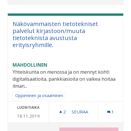
Näkövammaisten tietotekniset
palvelut kirjastoon/muuta
tietoteknistä avustusta
erityisryhmille.
MAHDOLLINEN
Yhteiskunta on menossa ja on mennyt kohti
digitalisaatioita, pankkiasioita on vaikea hoitaa
ilman...
Rajaa tulokset aihepiirin mukaan: Oppiminen ja osaaminen
Oppiminen ja osaaminen
LUONTIAIKA
2
2 SEURAAJAA
SEURAA
1
18.11.2019
NÄKÖVAMMAISTEN TIETOTE