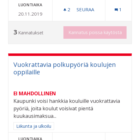
LUONTIAIKA
2
2 SEURAAJAA
SEURAA
1
20.11.2019
TAIDETTA KATUKUVAAN
3
Kannatus poissa käytöstä
Kannatukset
Vuokrattavia polkupyöriä koulujen
oppilaille
EI MAHDOLLINEN
Kaupunki voisi hankkia kouluille vuokrattavia
pyöriä, joita koulut voisivat pientä
kuukausimaksua...
Rajaa tulokset aihepiirin mukaan: Liikunta ja ulkoilu
Liikunta ja ulkoilu
LUONTIAIKA