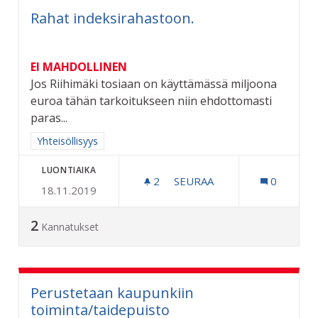
Rahat indeksirahastoon.
EI MAHDOLLINEN
Jos Riihimäki tosiaan on käyttämässä miljoona
euroa tähän tarkoitukseen niin ehdottomasti
paras...
Rajaa tulokset aihepiirin mukaan: Yhteisöllisyys
Yhteisöllisyys
LUONTIAIKA
2
2 SEURAAJAA
SEURAA
0
18.11.2019
RAHAT INDEKSIRAHASTOO
2
Kannatukset
Perustetaan kaupunkiin
toiminta/taidepuisto