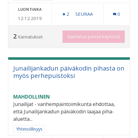
LUONTIAIKA
2
2 SEURAAJAA
SEURAA
0
12.12.2019
KOULUKONSERTTISARJA
2
Kannatus poissa käytöstä
Kannatukset
Junailijankadun päiväkodin pihasta on
myös perhepuistoksi
MAHDOLLINEN
Junailijat - vanhempaintoimikunta ehdottaa,
että Junailijankadun päiväkodin laajaa piha-
aluetta...
Rajaa tulokset aihepiirin mukaan: Yhteisöllisyys
Yhteisöllisyys