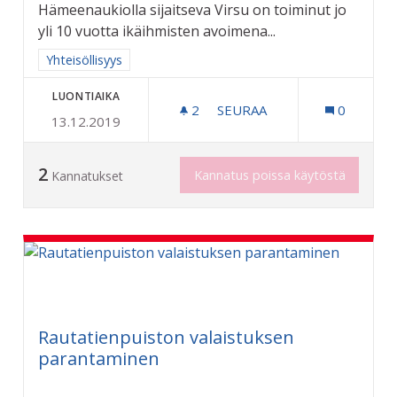
Hämeenaukiolla sijaitseva Virsu on toiminut jo
yli 10 vuotta ikäihmisten avoimena...
Rajaa tulokset aihepiirin mukaan: Yhteisöllisyys
Yhteisöllisyys
LUONTIAIKA
2
2 SEURAAJAA
SEURAA
0
13.12.2019
AVOIMIA KOHTAAMISPAIKK
2
Kannatus poissa käytöstä
Kannatukset
Rautatienpuiston valaistuksen
parantaminen