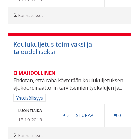
2
Kannatukset
Koulukuljetus toimivaksi ja
taloudelliseksi
EI MAHDOLLINEN
Ehdotan, että raha käytetään koulukuljetuksen
ajokoordinaattorin tarvitsemien työkalujen ja...
Rajaa tulokset aihepiirin mukaan: Yhteisöllisyys
Yhteisöllisyys
LUONTIAIKA
2
2 SEURAAJAA
SEURAA
0
15.10.2019
KOULUKULJETUS TOIMIVAKS
2
Kannatukset