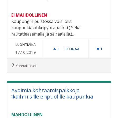
EI MAHDOLLINEN
Kaupungin puistossa voisi olla
kaupunki/sähköpyöräparkki.( Sekä
rautatieasemalla ja sairaalalla.)...
LUONTIAIKA
2
2 SEURAAJAA
SEURAA
1
17.10.2019
PERUSTETAAN KAUPUNKII
2
Kannatukset
Avoimia kohtaamispaikkoja
ikäihmisille eripuolille kaupunkia
MAHDOLLINEN