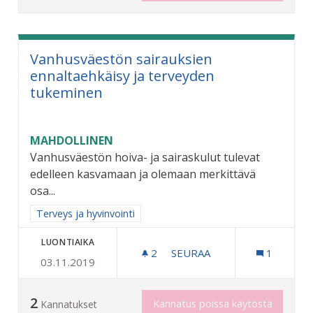
Vanhusväestön sairauksien
ennaltaehkäisy ja terveyden
tukeminen
MAHDOLLINEN
Vanhusväestön hoiva- ja sairaskulut tulevat
edelleen kasvamaan ja olemaan merkittävä
osa...
Rajaa tulokset aihepiirin mukaan: Terveys ja hyvinvointi
Terveys ja hyvinvointi
LUONTIAIKA
2
2 SEURAAJAA
SEURAA
1
03.11.2019
VANHUSVÄESTÖN SAIRAUK
2
Kannatus poissa käytöstä
Kannatukset