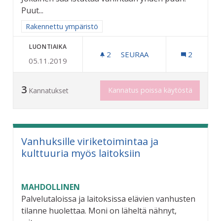
Puut...
Rajaa tulokset aihepiirin mukaan: Rakennettu ympäristö
Rakennettu ympäristö
LUONTIAIKA
2
2 SEURAAJAA
SEURAA
2
05.11.2019
NIMIKKOPUU JOKAISELLE 
3
Kannatus poissa käytöstä
Kannatukset
Vanhuksille viriketoimintaa ja
kulttuuria myös laitoksiin
MAHDOLLINEN
Palvelutaloissa ja laitoksissa elävien vanhusten
tilanne huolettaa. Moni on läheltä nähnyt,