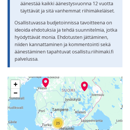
äänestää kaikki äänestysvuonna 12 vuotta
täyttävät ja sitä vanhemmat riihimäkeläiset.
Osallistuvassa budjetoinnissa tavoitteena on
ideoida ehdotuksia ja tehdä suunnitelmia, jotka
hyödyttävät monia. Ehdotusten jättäminen,
niiden kannattaminen ja kommentointi sekä
äänestäminen tapahtuvat osallistu.riihimaki.fi
palvelussa.
Seuraavassa elementissä on kartta, joka esittää tämän siv
+
−
25