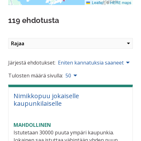
Leaflet
|
©
HERE maps
119 ehdotusta
Rajaa
Järjestä ehdotukset:
Eniten kannatuksia saaneet
Tulosten määrä sivulla:
50
Nimikkopuu jokaiselle
kaupunkilaiselle
MAHDOLLINEN
Istutetaan 30000 puuta ympäri kaupunkia.
Jokainen saa istuttaa vähintään yhden puun.