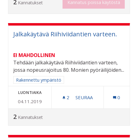
2
Kannatus poissa käytöstä
Kannatukset
Jalkakäytävä Riihiviidantien varteen.
EI MAHDOLLINEN
Tehdään jalkakäytävä Riihiviidantien varteen,
jossa nopeusrajoitus 80. Monien pyöräilijöiden...
Rajaa tulokset aihepiirin mukaan: Rakennettu ympäristö
Rakennettu ympäristö
LUONTIAIKA
2
2 SEURAAJAA
SEURAA
0
04.11.2019
JALKAKÄYTÄVÄ RIIHIVIIDA
2
Kannatukset