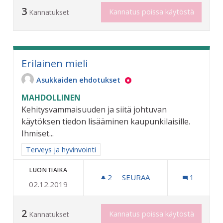
3
Kannatus poissa käytöstä
Kannatukset
Erilainen mieli
Asukkaiden ehdotukset
MAHDOLLINEN
Kehitysvammaisuuden ja siitä johtuvan
käytöksen tiedon lisääminen kaupunkilaisille.
Ihmiset...
Rajaa tulokset aihepiirin mukaan: Terveys ja hyvinvointi
Terveys ja hyvinvointi
LUONTIAIKA
2
2 SEURAAJAA
SEURAA
1
02.12.2019
ERILAINEN MIELI
2
Kannatus poissa käytöstä
Kannatukset