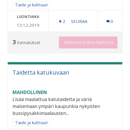
Rajaa tulokset aihepiirin mukaan: Taide ja kulttuuri
Taide ja kulttuuri
LUONTIAIKA
2
2 SEURAAJAA
SEURAA
0
13.12.2019
KONSERTTEJA JA TAPAHTU
3
Kannatus poissa käytöstä
Kannatukset
Taidetta katukuvaan
MAHDOLLINEN
Lisää maalattua katutaidetta ja väriä
maisemaan ympäri kaupunkia nykyisten
bussipysäkkimaalausten...
Rajaa tulokset aihepiirin mukaan: Taide ja kulttuuri
Taide ja kulttuuri