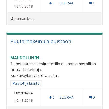
2
2 SEURAAJAA
SEURAA
1
18.10.2019
VUOKRATTAVIA POLKUPYÖR
3
Kannatukset
Puutarhakeinuja puistoon
MAHDOLLINEN
1. Joensuussa keskustorilla oli ihania,metallisia
puutarhakeinuja.
Kulkuväylän varrella,sekä...
Rajaa tulokset aihepiirin mukaan: Puistot ja luonto
Puistot ja luonto
LUONTIAIKA
2
2 SEURAAJAA
SEURAA
0
10.11.2019
PUUTARHAKEINUJA PUIST