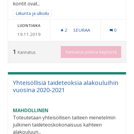
kontit ovat...
Rajaa tulokset aihepiirin mukaan: Liikunta ja ulkoilu
Liikunta ja ulkoilu
LUONTIAIKA
2
2 SEURAAJAA
SEURAA
0
19.11.2019
CONTAINER GYM - KONTTI
1
Kannatus poissa käytöstä
Kannatus
Yhteisöllisiä taideteoksia alakouluihin
vuosina 2020-2021
MAHDOLLINEN
Toteutetaan yhteisöllisen taiteen menetelmin
julkinen taideteoskokonaisuus kahteen
alakouluun...