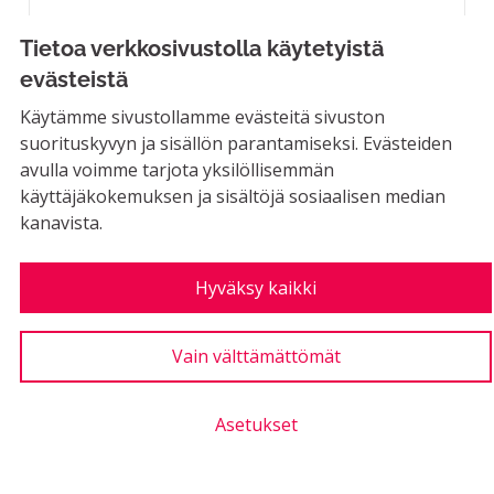
Tietoa verkkosivustolla käytetyistä
MAHDOLLINEN
evästeistä
Riihimäellä on upeita puistoja!
Niissä voisi olla myös perinteisiä marjapensaita
Käytämme sivustollamme evästeitä sivuston
(herukat,...
suorituskyvyn ja sisällön parantamiseksi. Evästeiden
avulla voimme tarjota yksilöllisemmän
Rajaa tulokset aihepiirin mukaan: Puistot ja luonto
Puistot ja luonto
käyttäjäkokemuksen ja sisältöjä sosiaalisen median
LUONTIAIKA
kanavista.
2
2 SEURAAJAA
SEURAA
0
13.12.2019
MARJAPENSAITA JA HEDEL
Hyväksy kaikki
1
Kannatus poissa käytöstä
Kannatus
Vain välttämättömät
Asetukset
Karpaloviljelmä Sammaliston suolle