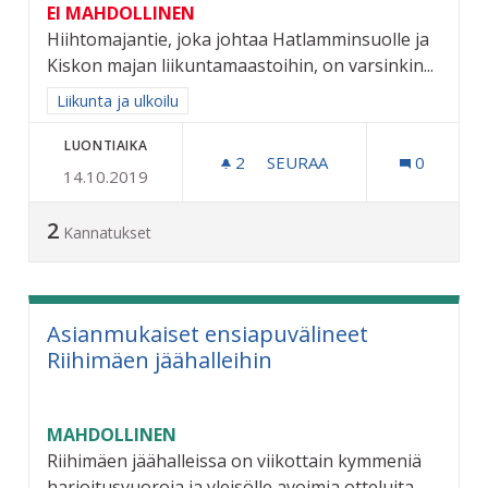
EI MAHDOLLINEN
Hiihtomajantie, joka johtaa Hatlamminsuolle ja
Kiskon majan liikuntamaastoihin, on varsinkin...
Rajaa tulokset aihepiirin mukaan: Liikunta ja ulkoilu
Liikunta ja ulkoilu
LUONTIAIKA
2
2 SEURAAJAA
SEURAA
0
14.10.2019
KUNNOSTETAAN HIIHTOMA
2
Kannatukset
Asianmukaiset ensiapuvälineet
Riihimäen jäähalleihin
MAHDOLLINEN
Riihimäen jäähalleissa on viikottain kymmeniä
harjoitusvuoroja ja yleisölle avoimia otteluita