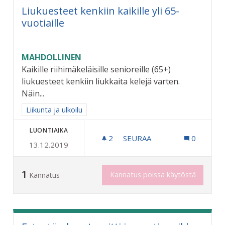
Liukuesteet kenkiin kaikille yli 65-
vuotiaille
MAHDOLLINEN
Kaikille riihimäkeläisille senioreille (65+)
liukuesteet kenkiin liukkaita kelejä varten.
Näin...
Rajaa tulokset aihepiirin mukaan: Liikunta ja ulkoilu
Liikunta ja ulkoilu
LUONTIAIKA
2
2 SEURAAJAA
SEURAA
0
13.12.2019
LIUKUESTEET KENKIIN KAIK
1
Kannatus poissa käytöstä
Kannatus