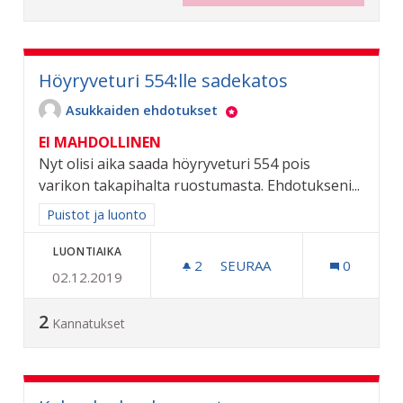
Höyryveturi 554:lle sadekatos
Asukkaiden ehdotukset
EI MAHDOLLINEN
Nyt olisi aika saada höyryveturi 554 pois
varikon takapihalta ruostumasta. Ehdotukseni...
Rajaa tulokset aihepiirin mukaan: Puistot ja luonto
Puistot ja luonto
LUONTIAIKA
2
2 SEURAAJAA
SEURAA
0
02.12.2019
HÖYRYVETURI 554:LLE SA
2
Kannatukset