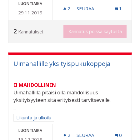
LUONTIAIKA
2
2 SEURAAJAA
SEURAA
1
29.11.2019
JUNAILIJANKADUN PÄIVÄK
2
Kannatus poissa käytöstä
Kannatukset
Uimahallille yksityispukukoppeja
EI MAHDOLLINEN
Uimahallilla pitäisi olla mahdollisuus
yksityisyyteen sitä erityisesti tarvitsevalle.
...
Rajaa tulokset aihepiirin mukaan: Liikunta ja ulkoilu
Liikunta ja ulkoilu
LUONTIAIKA
2
2 SEURAAJAA
SEURAA
0
13.12.2019
UIMAHALLILLE YKSITYISP