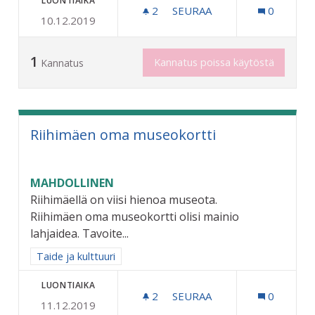
LUONTIAIKA
2
2 SEURAAJAA
SEURAA
0
10.12.2019
TAITEEN PERUSOPETUSTA
1
Kannatus poissa käytöstä
Kannatus
Riihimäen oma museokortti
MAHDOLLINEN
Riihimäellä on viisi hienoa museota.
Riihimäen oma museokortti olisi mainio
lahjaidea. Tavoite...
Rajaa tulokset aihepiirin mukaan: Taide ja kulttuuri
Taide ja kulttuuri
LUONTIAIKA
2
2 SEURAAJAA
SEURAA
0
11.12.2019
RIIHIMÄEN OMA MUSEOKO