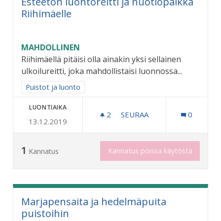
Esteetön luontoreitti ja nuotiopaikka
Riihimäelle
MAHDOLLINEN
Riihimäellä pitäisi olla ainakin yksi sellainen
ulkoilureitti, joka mahdollistaisi luonnossa...
Rajaa tulokset aihepiirin mukaan: Puistot ja luonto
Puistot ja luonto
LUONTIAIKA
2
2 SEURAAJAA
SEURAA
0
13.12.2019
ESTEETÖN LUONTOREITTI 
1
Kannatus poissa käytöstä
Kannatus
Marjapensaita ja hedelmäpuita
puistoihin