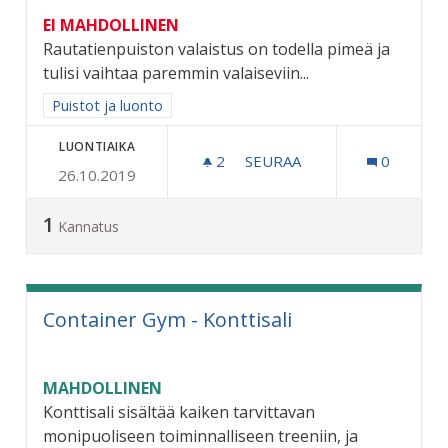
EI MAHDOLLINEN
Rautatienpuiston valaistus on todella pimeä ja
tulisi vaihtaa paremmin valaiseviin...
Rajaa tulokset aihepiirin mukaan: Puistot ja luonto
Puistot ja luonto
LUONTIAIKA
2
2 SEURAAJAA
SEURAA
0
26.10.2019
RAUTATIENPUISTON VALA
1
Kannatus
Container Gym - Konttisali
MAHDOLLINEN
Konttisali sisältää kaiken tarvittavan
monipuoliseen toiminnalliseen treeniin, ja