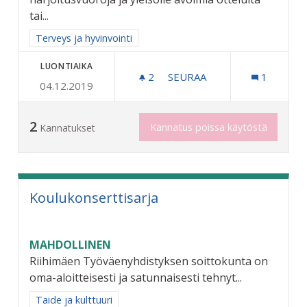
tai...
Rajaa tulokset aihepiirin mukaan: Terveys ja hyvinvointi
Terveys ja hyvinvointi
LUONTIAIKA
2
2 SEURAAJAA
SEURAA
1
04.12.2019
ASIANMUKAISET ENSIAPUV
2
Kannatus poissa käytöstä
Kannatukset
Koulukonserttisarja
MAHDOLLINEN
Riihimäen Työväenyhdistyksen soittokunta on
oma-aloitteisesti ja satunnaisesti tehnyt...
Rajaa tulokset aihepiirin mukaan: Taide ja kulttuuri
Taide ja kulttuuri