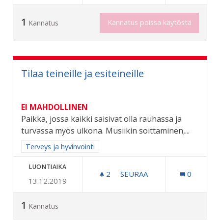
1
Kannatus poissa käytöstä
Kannatus
Tilaa teineille ja esiteineille
EI MAHDOLLINEN
Paikka, jossa kaikki saisivat olla rauhassa ja
turvassa myös ulkona. Musiikin soittaminen,...
Rajaa tulokset aihepiirin mukaan: Terveys ja hyvinvointi
Terveys ja hyvinvointi
LUONTIAIKA
2
2 SEURAAJAA
SEURAA
0
13.12.2019
TILAA TEINEILLE JA ESITEI
1
Kannatus