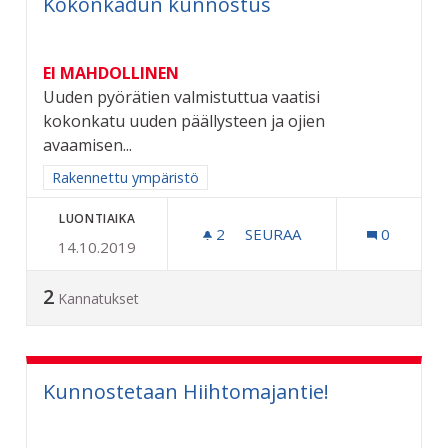
Kokonkadun kunnostus
EI MAHDOLLINEN
Uuden pyörätien valmistuttua vaatisi
kokonkatu uuden päällysteen ja ojien
avaamisen...
Rajaa tulokset aihepiirin mukaan: Rakennettu ympäristö
Rakennettu ympäristö
LUONTIAIKA
2
2 SEURAAJAA
SEURAA
0
14.10.2019
KOKONKADUN KUNNOSTU
2
Kannatukset
Kunnostetaan Hiihtomajantie!