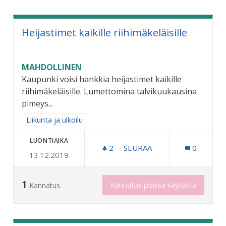
Heijastimet kaikille riihimäkeläisille
MAHDOLLINEN
Kaupunki voisi hankkia heijastimet kaikille
riihimäkeläisille. Lumettomina talvikuukausina
pimeys...
Rajaa tulokset aihepiirin mukaan: Liikunta ja ulkoilu
Liikunta ja ulkoilu
LUONTIAIKA
2
2 SEURAAJAA
SEURAA
0
13.12.2019
HEIJASTIMET KAIKILLE RII
1
Kannatus poissa käytöstä
Kannatus