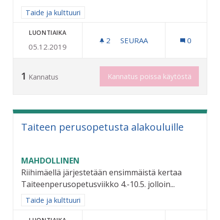
Rajaa tulokset aihepiirin mukaan: Taide ja kulttuuri
Taide ja kulttuuri
LUONTIAIKA
2
2 SEURAAJAA
SEURAA
0
05.12.2019
YHTEISÖLLISIÄ TAIDETEOK
1
Kannatus poissa käytöstä
Kannatus
Taiteen perusopetusta alakouluille
MAHDOLLINEN
Riihimäellä järjestetään ensimmäistä kertaa
Taiteenperusopetusviikko 4.-10.5. jolloin...
Rajaa tulokset aihepiirin mukaan: Taide ja kulttuuri
Taide ja kulttuuri