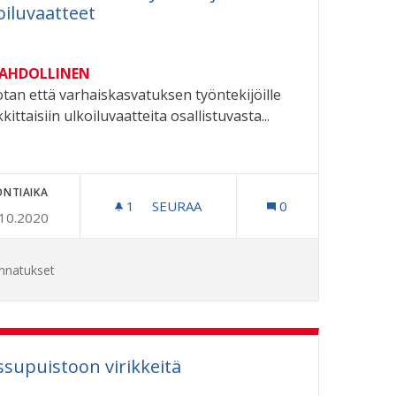
oiluvaatteet
MAHDOLLINEN
tan että varhaiskasvatuksen työntekijöille
kittaisiin ulkoiluvaatteita osallistuvasta...
ONTIAIKA
N HELMISTÄ
1
1 SEURAAJA
SEURAA
0
.10.2020
VARHAISKASVATUKSEN TYÖNTEKIJÖI
nnatukset
supuistoon virikkeitä