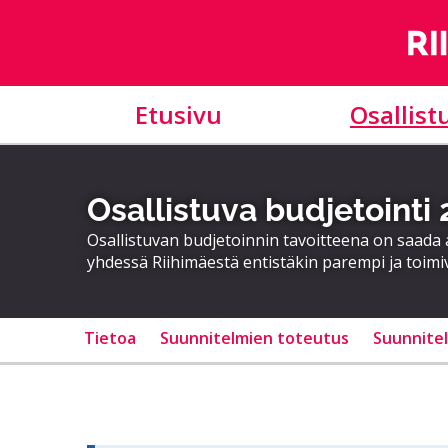
Etusivu
Osallist
Osallistuva budjetointi
Osallistuvan budjetoinnin tavoitteena on saad
yhdessä Riihimäestä entistäkin parempi ja toimi
Tietoa
Suunnitelmien toteutus
Suunnite