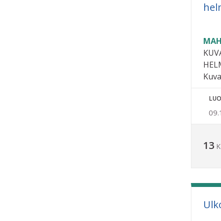
hel
MAH
KUV
HEL
Kuva
LUO
09.
13
K
Ulk