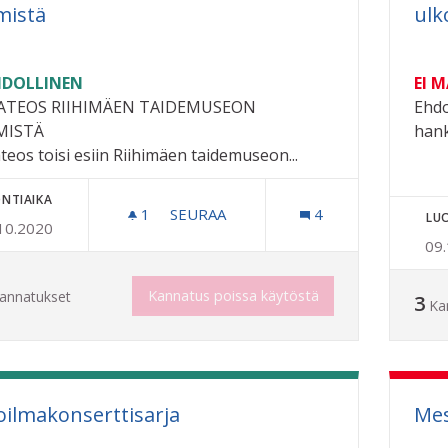
mistä
ulk
DOLLINEN
EI 
ATEOS RIIHIMÄEN TAIDEMUSEON
Ehdo
MISTÄ
hank
teos toisi esiin Riihimäen taidemuseon...
NTIAIKA
1
1 SEURAAJA
SEURAA
4
LU
10.2020
KUVATEOS RIIHIMÄEN TAIDEMUSEO
09
Kannatus poissa käytöstä
annatukset
3
Ka
oilmakonserttisarja
Mes