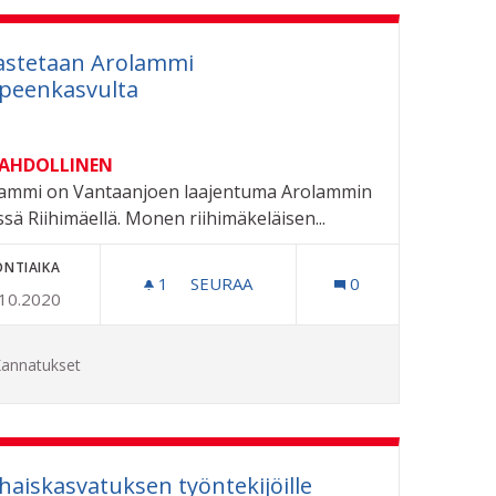
astetaan Arolammi
peenkasvulta
MAHDOLLINEN
ammi on Vantaanjoen laajentuma Arolammin
ssä Riihimäellä. Monen riihimäkeläisen...
ONTIAIKA
1
1 SEURAAJA
SEURAA
0
.10.2020
PELASTETAAN AROLAMMI UMPEENK
annatukset
haiskasvatuksen työntekijöille