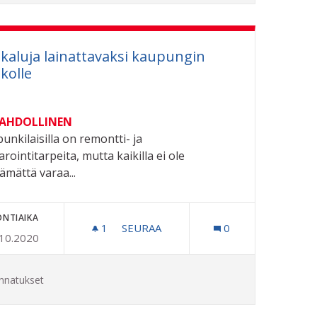
kaluja lainattavaksi kaupungin
ikolle
MAHDOLLINEN
unkilaisilla on remontti- ja
arointitarpeita, mutta kaikilla ei ole
tämättä varaa...
ONTIAIKA
ON PUISTON RINTEESEEN
1
1 SEURAAJA
SEURAA
0
.10.2020
TYÖKALUJA LAINATTAVAKSI KAUPUN
nnatukset