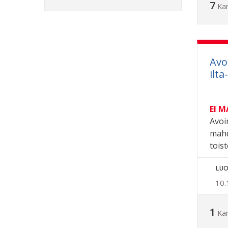
7
Ka
Avo
ilt
EI 
Avoi
mahd
tois
LUO
10.
1
Ka