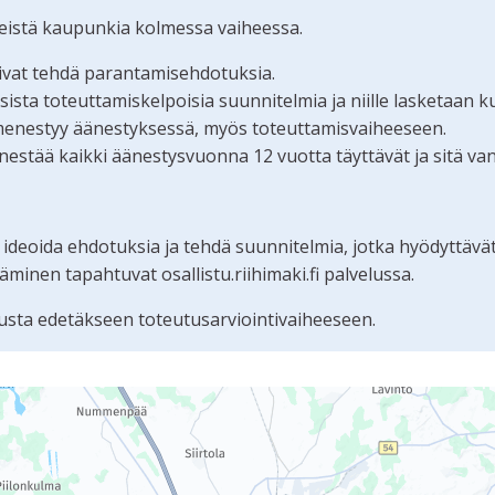
teistä kaupunkia kolmessa vaiheessa.
oivat tehdä parantamisehdotuksia.
ta toteuttamiskelpoisia suunnitelmia ja niille lasketaan k
menestyy äänestyksessä, myös toteuttamisvaiheeseen.
estää kaikki äänestysvuonna 12 vuotta täyttävät ja sitä va
 ideoida ehdotuksia ja tehdä suunnitelmia, jotka hyödyttävä
nen tapahtuvat osallistu.riihimaki.fi palvelussa.
sta edetäkseen toteutusarviointivaiheeseen.
tämän sivun tietueet karttapisteinä. Elementtiä voi käyttää r