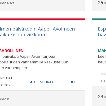
25
nnatukset
K
imen päiväkodin Aapeli Avoimeen
Esp
a-aika kerran viikkoon
häv
MAHDOLLINEN
MAH
n päiväkoti Aapeli Avoin tarjoaa
Edel
ollisuuden vanhemmille keskusteluun
kaup
ten vanhempien...
LU
NTIAIKA
10
1
1 SEURAAJA
SEURAA
0
10.2020
AVOIMEN PÄIVÄKODIN AAPELI AVOIM
23
K
nnatus