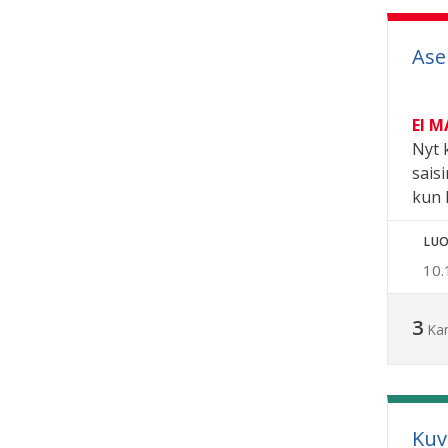
Ase
EI 
Nyt 
sais
kun 
LUO
10.
3
Ka
Kuv