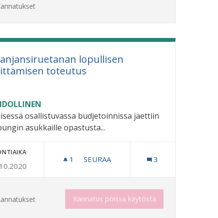
annatukset
anjansiruetanan lopullisen
ittämisen toteutus
DOLLINEN
lisessä osallistuvassa budjetoinnissa jaettiin
ungin asukkaille opastusta...
ONTIAIKA
1
1 SEURAAJA
SEURAA
3
.10.2020
ESPANJANSIRUETANAN LOPULLISEN
EEN ILTA-AIKA KERRAN VIIKKOON
Kannatus poissa käytöstä
annatukset