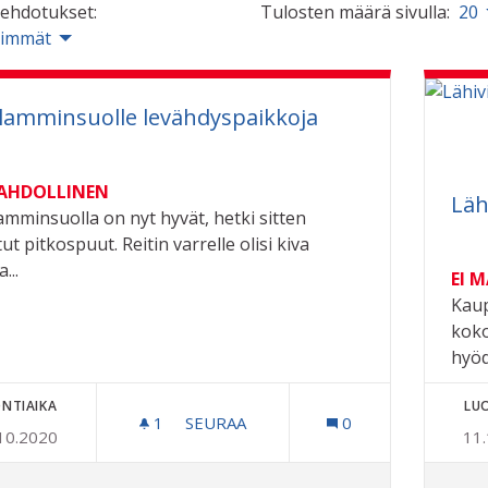
 ehdotukset:
Tulosten määrä sivulla:
20
simmät
lamminsuolle levähdyspaikkoja
MAHDOLLINEN
Läh
amminsuolla on nyt hyvät, hetki sitten
ut pitkospuut. Reitin varrelle olisi kiva
...
EI 
Kaup
koko
hyöd
NTIAIKA
LU
1
1 SEURAAJA
SEURAA
0
10.2020
11
HATLAMMINSUOLLE LEVÄHDYSPAIKK