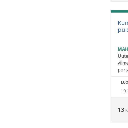
Kun
pui
MAH
Uute
viim
porta
LUO
10.
13
K