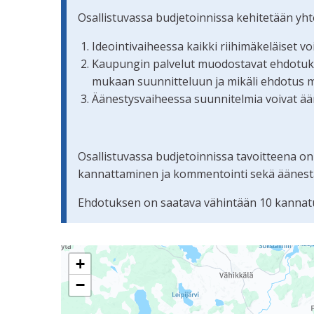
Osallistuvassa budjetoinnissa kehitetään yh
Ideointivaiheessa kaikki riihimäkeläiset v
Kaupungin palvelut muodostavat ehdotuksis
mukaan suunnitteluun ja mikäli ehdotus 
Äänestysvaiheessa suunnitelmia voivat ään
Osallistuvassa budjetoinnissa tavoitteena on
kannattaminen ja kommentointi sekä äänestämi
Ehdotuksen on saatava vähintään 10 kannatu
Seuraavassa elementissä on kartta, joka esittää 
+
−