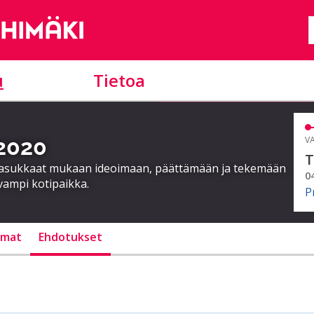
u
Tietoa
 2020
VA
T
a asukkaat mukaan ideoimaan, päättämään ja tekemään
0
vampi kotipaikka.
P
lmat
Ehdotukset