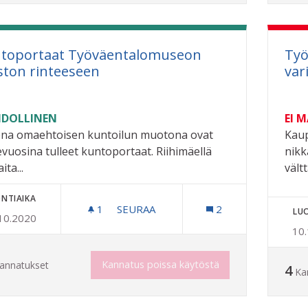
toportaat Työväentalomuseon
Työ
ston rinteeseen
var
DOLLINEN
EI 
na omaehtoisen kuntoilun muotona ovat
Kaup
evuosina tulleet kuntoportaat. Riihimäellä
nikk
ita...
vält
NTIAIKA
1
1 SEURAAJA
SEURAA
2
LU
10.2020
KUNTOPORTAAT TYÖVÄENTALOMUSE
10
Kannatus poissa käytöstä
annatukset
4
Ka