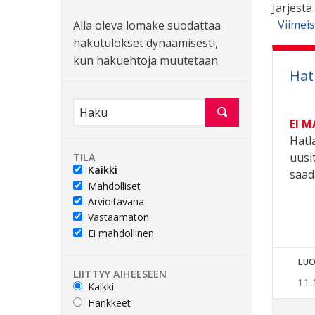
Järjestä
Viimei
Alla oleva lomake suodattaa
hakutulokset dynaamisesti,
kun hakuehtoja muutetaan.
Hat
EI 
Hatl
uusit
TILA
Kaikki
saada
Mahdolliset
Arvioitavana
Vastaamaton
Ei mahdollinen
LUO
LIITTYY AIHEESEEN
11.
Kaikki
Hankkeet