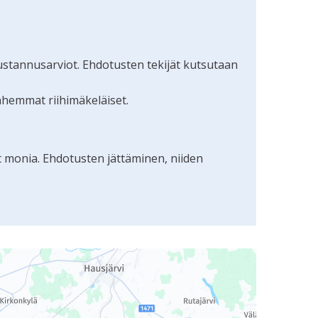
ustannusarviot. Ehdotusten tekijät kutsutaan
nhemmat riihimäkeläiset.
t monia. Ehdotusten jättäminen, niiden
uudunlukijalla, mutta se voi olla vaikeaselkoinen.