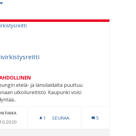
ivirkistysreitti
MAHDOLLINEN
ungin etelä- ja länsilaidalta puuttuu
naan ulkoilureitistö. Kaupunki voisi
yntää...
ONTIAIKA
1
1 SEURAAJA
SEURAA
5
.10.2020
OJA
LÄHIVIRKISTYSREITTI