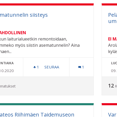
matunnelin siisteys
Pel
um
MAHDOLLINEN
kun laiturialueetkin remontoidaan,
EI 
immeko myös siistin asematunnelin? Aina
Arol
haen...
kylä
NTIAIKA
LU
1
1 SEURAAJA
SEURAA
1
10.2020
09
ASEMATUNNELIN SIISTEYS
12
nnatukset
K
ateos Riihimäen Taidemuseon
Var