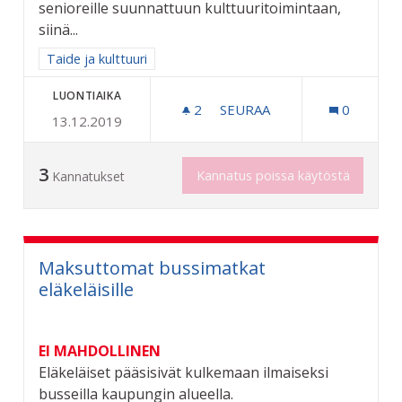
senioreille suunnattuun kulttuuritoimintaan,
siinä...
Rajaa tulokset aihepiirin mukaan: Taide ja kulttuuri
Taide ja kulttuuri
LUONTIAIKA
2
2 SEURAAJAA
SEURAA
0
13.12.2019
KONSERTTEJA JA TAPAHTU
3
Kannatus poissa käytöstä
Kannatukset
Maksuttomat bussimatkat
eläkeläisille
EI MAHDOLLINEN
Eläkeläiset pääsisivät kulkemaan ilmaiseksi
busseilla kaupungin alueella.