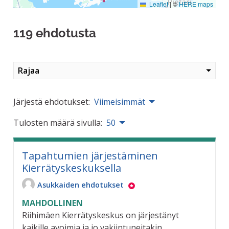
Leaflet
|
©
HERE maps
119 ehdotusta
Rajaa
Järjestä ehdotukset:
Viimeisimmät
Tulosten määrä sivulla:
50
Tapahtumien järjestäminen
Kierrätyskeskuksella
Asukkaiden ehdotukset
MAHDOLLINEN
Riihimäen Kierrätyskeskus on järjestänyt
kaikille avoimia ja jo vakiintuneitakin