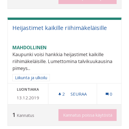
Heijastimet kaikille riihimäkeläisille
MAHDOLLINEN
Kaupunki voisi hankkia heijastimet kaikille
riihimäkeläisille. Lumettomina talvikuukausina
pimeys...
Rajaa tulokset aihepiirin mukaan: Liikunta ja ulkoilu
Liikunta ja ulkoilu
LUONTIAIKA
2
2 SEURAAJAA
SEURAA
0
13.12.2019
HEIJASTIMET KAIKILLE RII
1
Kannatus poissa käytöstä
Kannatus