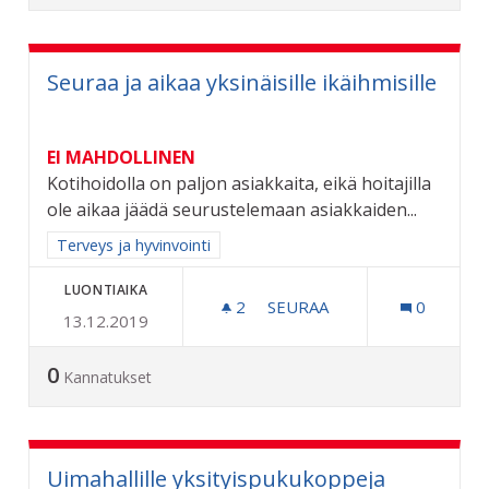
Seuraa ja aikaa yksinäisille ikäihmisille
EI MAHDOLLINEN
Kotihoidolla on paljon asiakkaita, eikä hoitajilla
ole aikaa jäädä seurustelemaan asiakkaiden...
Rajaa tulokset aihepiirin mukaan: Terveys ja hyvinvointi
Terveys ja hyvinvointi
LUONTIAIKA
2
2 SEURAAJAA
SEURAA
0
13.12.2019
SEURAA JA AIKAA YKSINÄISI
0
Kannatukset
Uimahallille yksityispukukoppeja