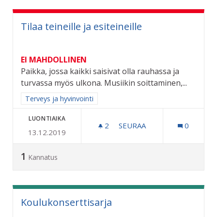
Tilaa teineille ja esiteineille
EI MAHDOLLINEN
Paikka, jossa kaikki saisivat olla rauhassa ja
turvassa myös ulkona. Musiikin soittaminen,...
Rajaa tulokset aihepiirin mukaan: Terveys ja hyvinvointi
Terveys ja hyvinvointi
LUONTIAIKA
2
2 SEURAAJAA
SEURAA
0
13.12.2019
TILAA TEINEILLE JA ESITEI
1
Kannatus
Koulukonserttisarja