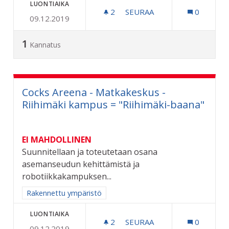
LUONTIAIKA
2
2 SEURAAJAA
SEURAA
0
09.12.2019
KARPALOVILJELMÄ SAMMA
1
Kannatus
Cocks Areena - Matkakeskus -
Riihimäki kampus = "Riihimäki-baana"
EI MAHDOLLINEN
Suunnitellaan ja toteutetaan osana
asemanseudun kehittämistä ja
robotiikkakampuksen...
Rajaa tulokset aihepiirin mukaan: Rakennettu ympäristö
Rakennettu ympäristö
LUONTIAIKA
2
2 SEURAAJAA
SEURAA
0
09.12.2019