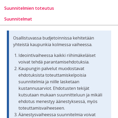
Suunnitelmien toteutus
Suunnitelmat
Osallistuvassa budjetoinnissa kehitetään
yhteistä kaupunkia kolmessa vaiheessa.
Ideointivaiheessa kaikki riihimäkeläiset
voivat tehdä parantamisehdotuksia.
Kaupungin palvelut muodostavat
ehdotuksista toteuttamiskelpoisia
suunnitelmia ja niille lasketaan
kustannusarviot. Ehdotusten tekijät
kutsutaan mukaan suunnitteluun ja mikäli
ehdotus menestyy äänestyksessä, myös
toteuttamisvaiheeseen.
Äänestysvaiheessa suunnitelmia voivat