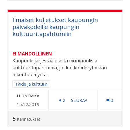
Ilmaiset kuljetukset kaupungin
päiväkodeille kaupungin
kulttuuritapahtumiin
EI MAHDOLLINEN
Kaupunki järjestää useita monipuolisia
kulttuuritapahtumia, joiden kohderyhmään
lukeutuu myös...
Rajaa tulokset aihepiirin mukaan: Taide ja kulttuuri
Taide ja kulttuuri
LUONTIAIKA
2
2 SEURAAJAA
SEURAA
0
15.12.2019
ILMAISET KULJETUKSET 
5
Kannatukset