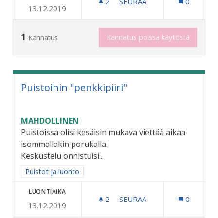
2
2 SEURAAJAA
SEURAA
0
13.12.2019
PALVELULINJA TOIMIVAMMA
1
Kannatus poissa käytöstä
Kannatus
Puistoihin "penkkipiiri"
MAHDOLLINEN
Puistoissa olisi kesäisin mukava viettää aikaa
isommallakin porukalla.
Keskustelu onnistuisi...
Rajaa tulokset aihepiirin mukaan: Puistot ja luonto
Puistot ja luonto
LUONTIAIKA
2
2 SEURAAJAA
SEURAA
0
13.12.2019
PUISTOIHIN "PENKKIPIIRI"