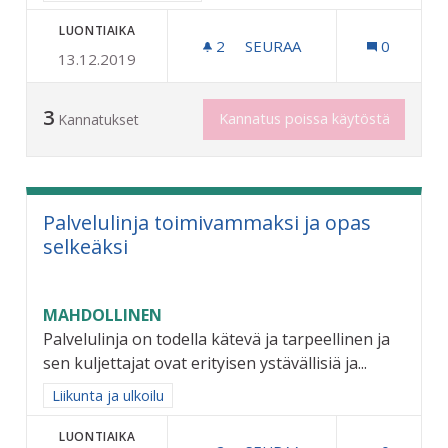
LUONTIAIKA
2
2 SEURAAJAA
SEURAA
0
13.12.2019
VANHUKSILLE VIRIKETOIMI
3
Kannatus poissa käytöstä
Kannatukset
Palvelulinja toimivammaksi ja opas
selkeäksi
MAHDOLLINEN
Palvelulinja on todella kätevä ja tarpeellinen ja
sen kuljettajat ovat erityisen ystävällisiä ja...
Rajaa tulokset aihepiirin mukaan: Liikunta ja ulkoilu
Liikunta ja ulkoilu
LUONTIAIKA