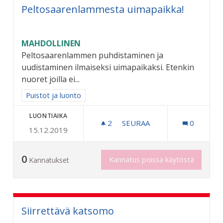
Peltosaarenlammesta uimapaikka!
MAHDOLLINEN
Peltosaarenlammen puhdistaminen ja
uudistaminen ilmaiseksi uimapaikaksi. Etenkin
nuoret joilla ei...
Rajaa tulokset aihepiirin mukaan: Puistot ja luonto
Puistot ja luonto
LUONTIAIKA
2
2 SEURAAJAA
SEURAA
0
15.12.2019
PELTOSAARENLAMMESTA U
0
Kannatus poissa käytöstä
Kannatukset
Siirrettävä katsomo