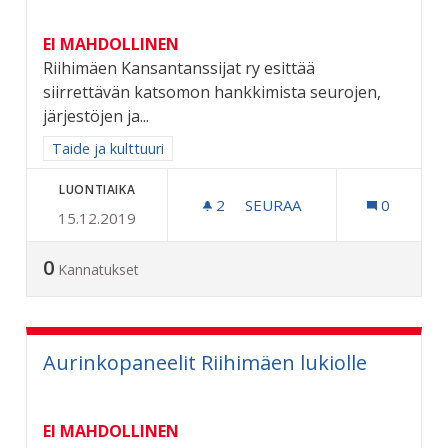
EI MAHDOLLINEN
Riihimäen Kansantanssijat ry esittää
siirrettävän katsomon hankkimista seurojen,
järjestöjen ja...
Rajaa tulokset aihepiirin mukaan: Taide ja kulttuuri
Taide ja kulttuuri
LUONTIAIKA
2
2 SEURAAJAA
SEURAA
0
15.12.2019
SIIRRETTÄVÄ KATSOMO
0
Kannatukset
Aurinkopaneelit Riihimäen lukiolle
EI MAHDOLLINEN