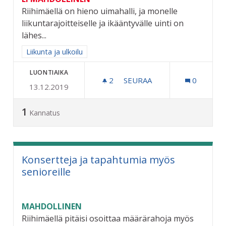
Riihimäellä on hieno uimahalli, ja monelle
liikuntarajoitteiselle ja ikääntyvälle uinti on
lähes...
Rajaa tulokset aihepiirin mukaan: Liikunta ja ulkoilu
Liikunta ja ulkoilu
LUONTIAIKA
2
2 SEURAAJAA
SEURAA
0
13.12.2019
UIMAHALLILLE BUSSILINJA 
1
Kannatus
Konsertteja ja tapahtumia myös
senioreille
MAHDOLLINEN
Riihimäellä pitäisi osoittaa määrärahoja myös