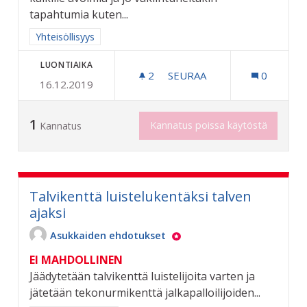
tapahtumia kuten...
Rajaa tulokset aihepiirin mukaan: Yhteisöllisyys
Yhteisöllisyys
LUONTIAIKA
2
2 SEURAAJAA
SEURAA
0
16.12.2019
TAPAHTUMIEN JÄRJESTÄM
1
Kannatus poissa käytöstä
Kannatus
Talvikenttä luistelukentäksi talven
ajaksi
Asukkaiden ehdotukset
EI MAHDOLLINEN
Jäädytetään talvikenttä luistelijoita varten ja
jätetään tekonurmikenttä jalkapalloilijoiden...