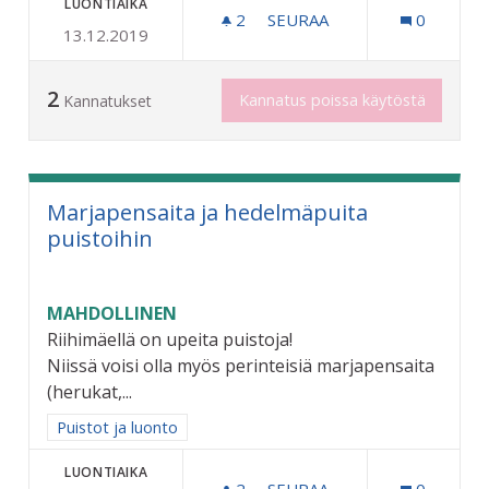
LUONTIAIKA
2
2 SEURAAJAA
SEURAA
0
13.12.2019
AVOIMIA KOHTAAMISPAIKK
2
Kannatus poissa käytöstä
Kannatukset
Marjapensaita ja hedelmäpuita
puistoihin
MAHDOLLINEN
Riihimäellä on upeita puistoja!
Niissä voisi olla myös perinteisiä marjapensaita
(herukat,...
Rajaa tulokset aihepiirin mukaan: Puistot ja luonto
Puistot ja luonto
LUONTIAIKA
2
2 SEURAAJAA
SEURAA
0