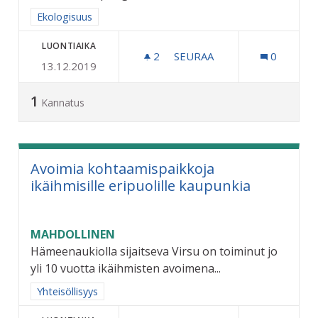
Rajaa tulokset aihepiirin mukaan: Ekologisuus
Ekologisuus
LUONTIAIKA
2
2 SEURAAJAA
SEURAA
0
13.12.2019
MAKSUTTOMAT BUSSIMATK
1
Kannatus
Avoimia kohtaamispaikkoja
ikäihmisille eripuolille kaupunkia
MAHDOLLINEN
Hämeenaukiolla sijaitseva Virsu on toiminut jo
yli 10 vuotta ikäihmisten avoimena...
Rajaa tulokset aihepiirin mukaan: Yhteisöllisyys
Yhteisöllisyys