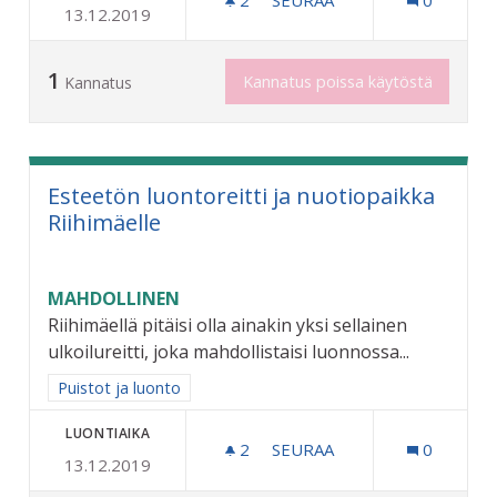
13.12.2019
MARJAPENSAITA JA HEDEL
1
Kannatus poissa käytöstä
Kannatus
Esteetön luontoreitti ja nuotiopaikka
Riihimäelle
MAHDOLLINEN
Riihimäellä pitäisi olla ainakin yksi sellainen
ulkoilureitti, joka mahdollistaisi luonnossa...
Rajaa tulokset aihepiirin mukaan: Puistot ja luonto
Puistot ja luonto
LUONTIAIKA
2
2 SEURAAJAA
SEURAA
0
13.12.2019
ESTEETÖN LUONTOREITTI 