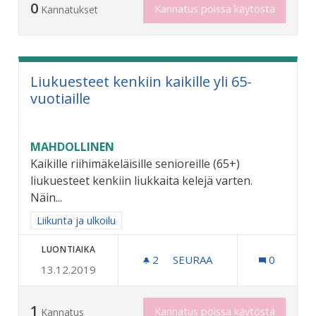
0
Kannatus poissa käytöstä
Kannatukset
Liukuesteet kenkiin kaikille yli 65-
vuotiaille
MAHDOLLINEN
Kaikille riihimäkeläisille senioreille (65+)
liukuesteet kenkiin liukkaita kelejä varten.
Näin...
Rajaa tulokset aihepiirin mukaan: Liikunta ja ulkoilu
Liikunta ja ulkoilu
LUONTIAIKA
2
2 SEURAAJAA
SEURAA
0
13.12.2019
LIUKUESTEET KENKIIN KAIK
1
Kannatus poissa käytöstä
Kannatus