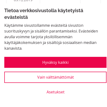
COCKS AREENA - MATKAKES
Tietoa verkkosivustolla käytetyistä
0
Kannatukset
evästeistä
Käytämme sivustollamme evästeitä sivuston
suorituskyvyn ja sisällön parantamiseksi. Evästeiden
Liikuntapuiston kuntolaite
avulla voimme tarjota yksilöllisemmän
käyttäjäkokemuksen ja sisältöjä sosiaalisen median
kanavista.
MAHDOLLINEN
Ehdotan hankittavaksi liikuntapuiston mäelle
uuden kuntolaitteen: hiihtolaite, jossa voi siis...
Hyväksy kaikki
Rajaa tulokset aihepiirin mukaan: Liikunta ja ulkoilu
Liikunta ja ulkoilu
Vain välttämättömät
LUONTIAIKA
2
2 SEURAAJAA
SEURAA
0
09.12.2019
LIIKUNTAPUISTON KUNTO
Asetukset
0
Kannatus poissa käytöstä
Kannatukset