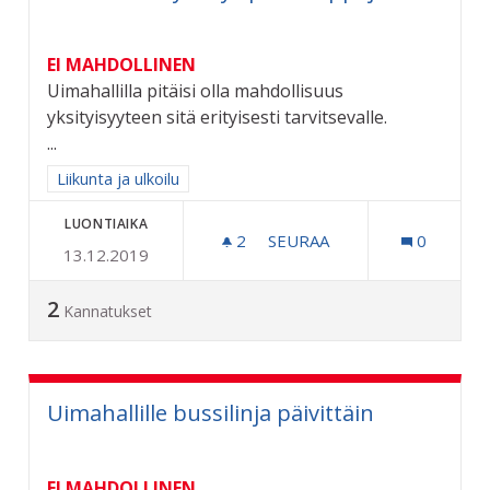
EI MAHDOLLINEN
Uimahallilla pitäisi olla mahdollisuus
yksityisyyteen sitä erityisesti tarvitsevalle.
...
Rajaa tulokset aihepiirin mukaan: Liikunta ja ulkoilu
Liikunta ja ulkoilu
LUONTIAIKA
2
2 SEURAAJAA
SEURAA
0
13.12.2019
UIMAHALLILLE YKSITYISP
2
Kannatukset
Uimahallille bussilinja päivittäin
EI MAHDOLLINEN