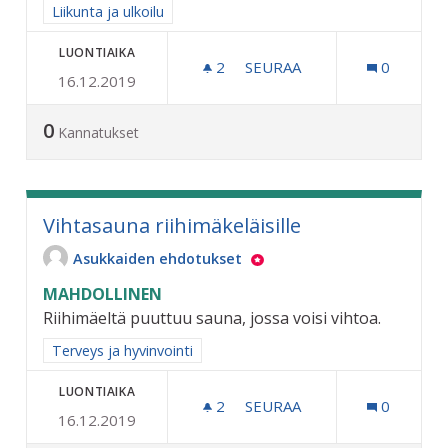
Rajaa tulokset aihepiirin mukaan: Liikunta ja ulkoilu
Liikunta ja ulkoilu
LUONTIAIKA
2
2 SEURAAJAA
SEURAA
0
16.12.2019
TALVIKENTTÄ LUISTELUKEN
0
Kannatukset
Vihtasauna riihimäkeläisille
Asukkaiden ehdotukset
MAHDOLLINEN
Riihimäeltä puuttuu sauna, jossa voisi vihtoa.
Rajaa tulokset aihepiirin mukaan: Terveys ja hyvinvointi
Terveys ja hyvinvointi
LUONTIAIKA
2
2 SEURAAJAA
SEURAA
0
16.12.2019
VIHTASAUNA RIIHIMÄKELÄI