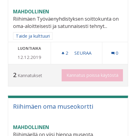
MAHDOLLINEN
Riihimäen Työväenyhdistyksen soittokunta on
oma-aloitteisesti ja satunnaisesti tehnyt...
Rajaa tulokset aihepiirin mukaan: Taide ja kulttuuri
Taide ja kulttuuri
LUONTIAIKA
2
2 SEURAAJAA
SEURAA
0
12.12.2019
KOULUKONSERTTISARJA
2
Kannatus poissa käytöstä
Kannatukset
Riihimäen oma museokortti
MAHDOLLINEN
Riihimäellä on viisi hienoa museota.