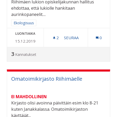
Riihimäen lukion opiskelijakunnan hallitus
ehdottaa, että lukiolle hankitaan
aurinkopaneelit....
Rajaa tulokset aihepiirin mukaan: Ekologisuus
Ekologisuus
LUONTIAIKA
2
2 SEURAAJAA
SEURAA
0
15.12.2019
AURINKOPANEELIT RIIHIM
3
Kannatukset
Omatoimikirjasto Riihimäelle
EI MAHDOLLINEN
Kirjasto olisi avoinna päivittäin esim klo 8-21
kuten Janakkalassa. Omatoimikirjaston
käyttäjät...