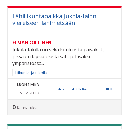
Lähiliikuntapaikka Jukola-talon
viereiseen lähimetsään
EI MAHDOLLINEN
Jukola-talolla on sekä koulu että päiväkoti,
jossa on lapsia useita satoja. Lisäksi
ympäristössä...
Rajaa tulokset aihepiirin mukaan: Liikunta ja ulkoilu
Liikunta ja ulkoilu
LUONTIAIKA
2
2 SEURAAJAA
SEURAA
0
15.12.2019
LÄHILIIKUNTAPAIKKA JUK
0
Kannatukset