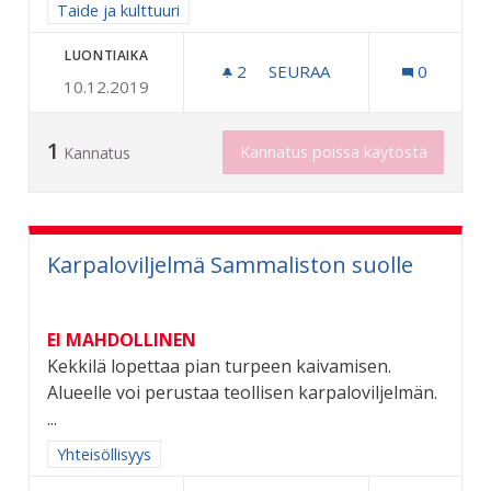
Rajaa tulokset aihepiirin mukaan: Taide ja kulttuuri
Taide ja kulttuuri
LUONTIAIKA
2
2 SEURAAJAA
SEURAA
0
10.12.2019
TAITEEN PERUSOPETUSTA
1
Kannatus poissa käytöstä
Kannatus
Karpaloviljelmä Sammaliston suolle
EI MAHDOLLINEN
Kekkilä lopettaa pian turpeen kaivamisen.
Alueelle voi perustaa teollisen karpaloviljelmän.
...
Rajaa tulokset aihepiirin mukaan: Yhteisöllisyys
Yhteisöllisyys