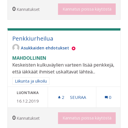
0
Kannatus poissa käytöstä
Kannatukset
Penkkiurheilua
Asukkaiden ehdotukset
MAHDOLLINEN
Keskeisten kulkuväylien varteen lisää penkkejä,
että iäkkäät ihmiset uskaltavat lähteä...
Rajaa tulokset aihepiirin mukaan: Liikunta ja ulkoilu
Liikunta ja ulkoilu
LUONTIAIKA
2
2 SEURAAJAA
SEURAA
0
16.12.2019
PENKKIURHEILUA
0
Kannatus poissa käytöstä
Kannatukset