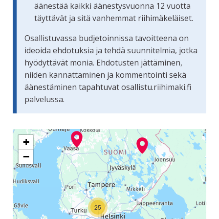
äänestää kaikki äänestysvuonna 12 vuotta
täyttävät ja sitä vanhemmat riihimäkeläiset.
Osallistuvassa budjetoinnissa tavoitteena on
ideoida ehdotuksia ja tehdä suunnitelmia, jotka
hyödyttävät monia. Ehdotusten jättäminen,
niiden kannattaminen ja kommentointi sekä
äänestäminen tapahtuvat osallistu.riihimaki.fi
palvelussa.
Seuraavassa elementissä on kartta, joka esittää tämän siv
+
−
25