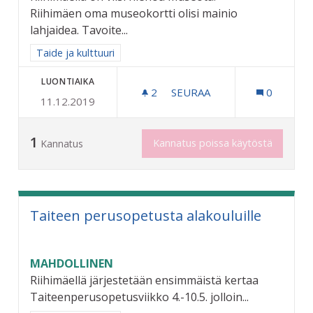
Riihimäen oma museokortti olisi mainio
lahjaidea. Tavoite...
Rajaa tulokset aihepiirin mukaan: Taide ja kulttuuri
Taide ja kulttuuri
LUONTIAIKA
2
2 SEURAAJAA
SEURAA
0
11.12.2019
RIIHIMÄEN OMA MUSEOKO
1
Kannatus poissa käytöstä
Kannatus
Taiteen perusopetusta alakouluille
MAHDOLLINEN
Riihimäellä järjestetään ensimmäistä kertaa
Taiteenperusopetusviikko 4.-10.5. jolloin...