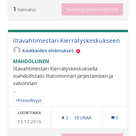
1
Kannatus poissa käytöstä
Kannatus
Iltavahtimestari Kierrätyskeskukseen
Asukkaiden ehdotukset
MAHDOLLINEN
Iltavahtimestari Kierrätyskeskuksella
mahdollistaisi iltatoiminnan järjestämisen ja
valvonnan.
...
Rajaa tulokset aihepiirin mukaan: Yhteisöllisyys
Yhteisöllisyys
LUONTIAIKA
2
2 SEURAAJAA
SEURAA
0
13.12.2019
ILTAVAHTIMESTARI KIERR