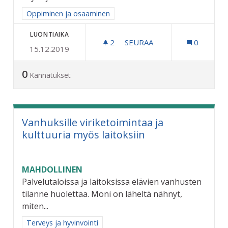
Rajaa tulokset aihepiirin mukaan: Oppiminen ja osaaminen
Oppiminen ja osaaminen
LUONTIAIKA
2
2 SEURAAJAA
SEURAA
0
15.12.2019
OMATOIMIKIRJASTO RIIHI
0
Kannatukset
Vanhuksille viriketoimintaa ja
kulttuuria myös laitoksiin
MAHDOLLINEN
Palvelutaloissa ja laitoksissa elävien vanhusten
tilanne huolettaa. Moni on läheltä nähnyt,
miten...
Rajaa tulokset aihepiirin mukaan: Terveys ja hyvinvointi
Terveys ja hyvinvointi