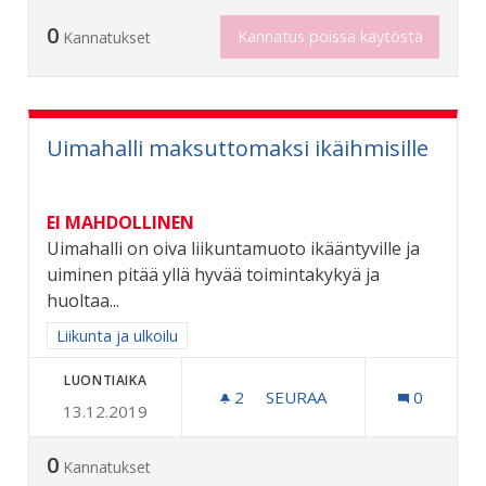
0
Kannatus poissa käytöstä
Kannatukset
Uimahalli maksuttomaksi ikäihmisille
EI MAHDOLLINEN
Uimahalli on oiva liikuntamuoto ikääntyville ja
uiminen pitää yllä hyvää toimintakykyä ja
huoltaa...
Rajaa tulokset aihepiirin mukaan: Liikunta ja ulkoilu
Liikunta ja ulkoilu
LUONTIAIKA
2
2 SEURAAJAA
SEURAA
0
13.12.2019
UIMAHALLI MAKSUTTOMAKS
0
Kannatukset