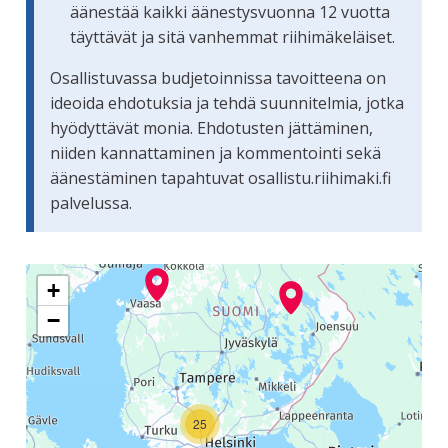
äänestää kaikki äänestysvuonna 12 vuotta
täyttävät ja sitä vanhemmat riihimäkeläiset.
Osallistuvassa budjetoinnissa tavoitteena on
ideoida ehdotuksia ja tehdä suunnitelmia, jotka
hyödyttävät monia. Ehdotusten jättäminen,
niiden kannattaminen ja kommentointi sekä
äänestäminen tapahtuvat osallistu.riihimaki.fi
palvelussa.
Seuraavassa elementissä on kartta, joka esittää tämän siv
+
−
25