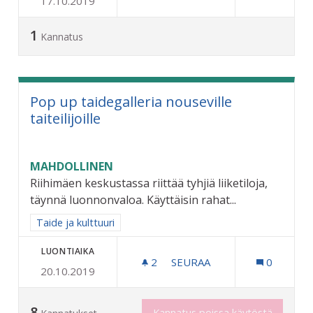
17.10.2019
LATUJEN JA JÄÄKENTTIEN
1
Kannatus
Pop up taidegalleria nouseville
taiteilijoille
MAHDOLLINEN
Riihimäen keskustassa riittää tyhjiä liiketiloja,
täynnä luonnonvaloa. Käyttäisin rahat...
Rajaa tulokset aihepiirin mukaan: Taide ja kulttuuri
Taide ja kulttuuri
LUONTIAIKA
2
2 SEURAAJAA
SEURAA
0
20.10.2019
POP UP TAIDEGALLERIA NO
8
Kannatus poissa käytöstä