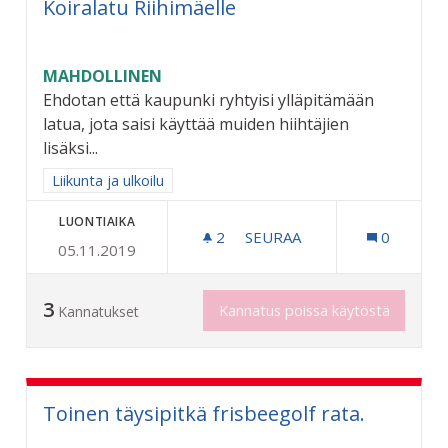
Koiralatu Riihimäelle
MAHDOLLINEN
Ehdotan että kaupunki ryhtyisi ylläpitämään
latua, jota saisi käyttää muiden hiihtäjien
lisäksi...
Rajaa tulokset aihepiirin mukaan: Liikunta ja ulkoilu
Liikunta ja ulkoilu
LUONTIAIKA
2
2 SEURAAJAA
SEURAA
0
05.11.2019
KOIRALATU RIIHIMÄELLE
3
Kannatus poissa käytöstä
Kannatukset
Toinen täysipitkä frisbeegolf rata.