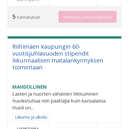
5
Kannatus poissa käytöstä
Kannatukset
Riihimäen kaupungin 60-
vuotisjuhlavuoden stipendit
liikunnaalisen matalankynnyksen
toimintaan
MAHDOLLINEN
Lasten ja nuorten vähäinen liikkuminen
huolestuttaa niin päättäjiä kuin kansalaisia.
Huoli on...
Rajaa tulokset aihepiirin mukaan: Liikunta ja ulkoilu
Liikunta ja ulkoilu
LUONTIAIKA