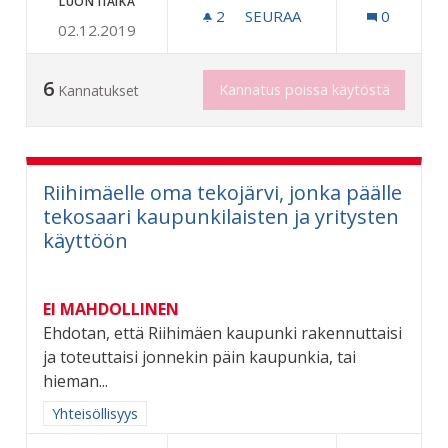
LUONTIAIKA
2
2 SEURAAJAA
SEURAA
0
02.12.2019
TAITEEN PERUSOPETUSTA
6
Kannatus poissa käytöstä
Kannatukset
Riihimäelle oma tekojärvi, jonka päälle
tekosaari kaupunkilaisten ja yritysten
käyttöön
EI MAHDOLLINEN
Ehdotan, että Riihimäen kaupunki rakennuttaisi
ja toteuttaisi jonnekin päin kaupunkia, tai
hieman...
Rajaa tulokset aihepiirin mukaan: Yhteisöllisyys
Yhteisöllisyys