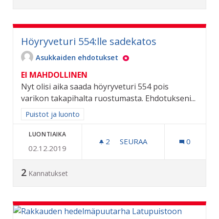
Höyryveturi 554:lle sadekatos
Asukkaiden ehdotukset
EI MAHDOLLINEN
Nyt olisi aika saada höyryveturi 554 pois
varikon takapihalta ruostumasta. Ehdotukseni...
Rajaa tulokset aihepiirin mukaan: Puistot ja luonto
Puistot ja luonto
LUONTIAIKA
2
2 SEURAAJAA
SEURAA
0
02.12.2019
HÖYRYVETURI 554:LLE SA
2
Kannatukset