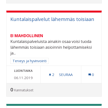
Kuntalaispalvelut lähemmäs toisiaan
EI MAHDOLLINEN
Kuntalaispalveluista ainakin osaa voisi tuoda
lähemmäs toisiaan asioinnin helpottamiseksi
ja...
Rajaa tulokset aihepiirin mukaan: Terveys ja hyvinvointi
Terveys ja hyvinvointi
LUONTIAIKA
2
2 SEURAAJAA
SEURAA
0
06.11.2019
KUNTALAISPALVELUT LÄH
0
Kannatukset