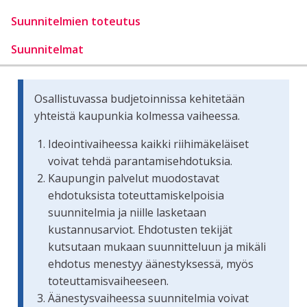
Suunnitelmien toteutus
Suunnitelmat
Osallistuvassa budjetoinnissa kehitetään
yhteistä kaupunkia kolmessa vaiheessa.
Ideointivaiheessa kaikki riihimäkeläiset
voivat tehdä parantamisehdotuksia.
Kaupungin palvelut muodostavat
ehdotuksista toteuttamiskelpoisia
suunnitelmia ja niille lasketaan
kustannusarviot. Ehdotusten tekijät
kutsutaan mukaan suunnitteluun ja mikäli
ehdotus menestyy äänestyksessä, myös
toteuttamisvaiheeseen.
Äänestysvaiheessa suunnitelmia voivat