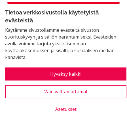
Erkyläntien säästökohde
Tietoa verkkosivustolla käytetyistä
evästeistä
Käytämme sivustollamme evästeitä sivuston
EI MAHDOLLINEN
suorituskyvyn ja sisällön parantamiseksi. Evästeiden
Nyt on jo aika laittaa stoppi Erkyläntien
avulla voimme tarjota yksilöllisemmän
suunnitelmille, jo yksistään säästösyistä.
käyttäjäkokemuksen ja sisältöjä sosiaalisen median
Yksikään muu...
kanavista.
Rajaa tulokset aihepiirin mukaan: Rakennettu ympäristö
Rakennettu ympäristö
LUONTIAIKA
Hyväksy kaikki
2
2 SEURAAJAA
SEURAA
0
05.11.2019
ERKYLÄNTIEN SÄÄSTÖKO
Vain välttämättömät
1
Kannatus
Asetukset
Uimahallille bussilinja päivittäin