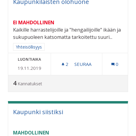
Kaupunkilaisten olohuone
EI MAHDOLLINEN
Kaikille harrastelijoille ja "hengailijoille" ikään ja
sukupuoleen katsomatta tarkoitettu suuri...
Rajaa tulokset aihepiirin mukaan: Yhteisöllisyys
Yhteisöllisyys
LUONTIAIKA
2
2 SEURAAJAA
SEURAA
0
19.11.2019
KAUPUNKILAISTEN OLOH
4
Kannatukset
Kaupunki siistiksi
MAHDOLLINEN