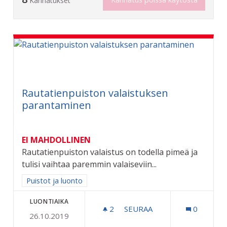
Kannatukset
Rautatienpuiston valaistuksen
parantaminen
EI MAHDOLLINEN
Rautatienpuiston valaistus on todella pimeä ja
tulisi vaihtaa paremmin valaiseviin...
Rajaa tulokset aihepiirin mukaan: Puistot ja luonto
Puistot ja luonto
LUONTIAIKA
2
2 SEURAAJAA
SEURAA
0
26.10.2019
RAUTATIENPUISTON VALA