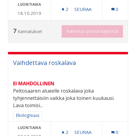
LUONTIAIKA
2
2 SEURAAJAA
SEURAA
0
18.10.2019
SIIRRELTÄVÄ NOPEUSNÄ
7
Kannatus poissa käytöstä
Kannatukset
Vaihdettava roskalava
EI MAHDOLLINEN
Peltosaaren alueelle roskalava joka
tyhjennettäisiin vaikka joka toinen kuukausi.
Lava toimisi...
Rajaa tulokset aihepiirin mukaan: Ekologisuus
Ekologisuus
LUONTIAIKA
2
2 SEURAAJAA
SEURAA
0