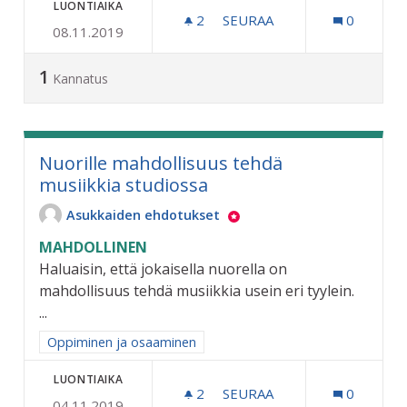
LUONTIAIKA
2
2 SEURAAJAA
SEURAA
0
08.11.2019
RIIHIMÄELLE OMA TEKOJÄ
1
Kannatus
Nuorille mahdollisuus tehdä
musiikkia studiossa
Asukkaiden ehdotukset
MAHDOLLINEN
Haluaisin, että jokaisella nuorella on
mahdollisuus tehdä musiikkia usein eri tyylein.
...
Rajaa tulokset aihepiirin mukaan: Oppiminen ja osaaminen
Oppiminen ja osaaminen
LUONTIAIKA
2
2 SEURAAJAA
SEURAA
0
04.11.2019
NUORILLE MAHDOLLISUUS 