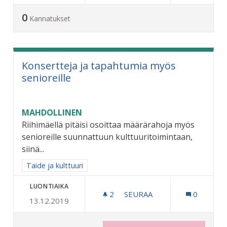
0
Kannatukset
Konsertteja ja tapahtumia myös
senioreille
MAHDOLLINEN
Riihimäellä pitäisi osoittaa määrärahoja myös
senioreille suunnattuun kulttuuritoimintaan,
siinä...
Rajaa tulokset aihepiirin mukaan: Taide ja kulttuuri
Taide ja kulttuuri
LUONTIAIKA
2
2 SEURAAJAA
SEURAA
0
13.12.2019
KONSERTTEJA JA TAPAHTU