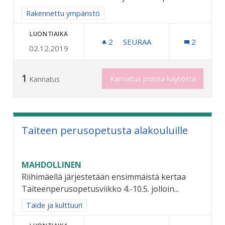
Rajaa tulokset aihepiirin mukaan: Rakennettu ympäristö
Rakennettu ympäristö
LUONTIAIKA
2
2 SEURAAJAA
SEURAA
2
02.12.2019
RIKSUN HYVÄKSI - KEVYEN
1
Kannatus poissa käytöstä
Kannatus
Taiteen perusopetusta alakouluille
MAHDOLLINEN
Riihimäellä järjestetään ensimmäistä kertaa
Taiteenperusopetusviikko 4.-10.5. jolloin...
Rajaa tulokset aihepiirin mukaan: Taide ja kulttuuri
Taide ja kulttuuri