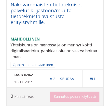
Näkövammaisten tietotekniset
palvelut kirjastoon/muuta
tietoteknistä avustusta
erityisryhmille.
MAHDOLLINEN
Yhteiskunta on menossa ja on mennyt kohti
digitalisaatioita, pankkiasioita on vaikea hoitaa
ilman...
Rajaa tulokset aihepiirin mukaan: Oppiminen ja osaaminen
Oppiminen ja osaaminen
LUONTIAIKA
2
2 SEURAAJAA
SEURAA
1
18.11.2019
NÄKÖVAMMAISTEN TIETOTE
2
Kannatus poissa käytöstä
Kannatukset