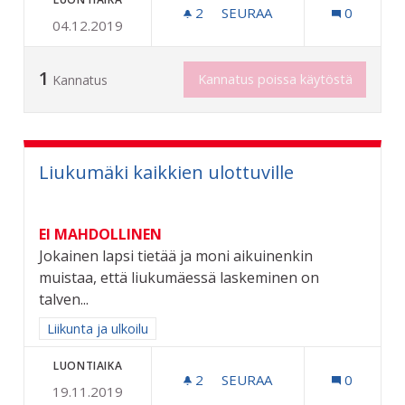
2
2 SEURAAJAA
SEURAA
0
04.12.2019
RIIHIMÄEN KAUPUNGIN 6
1
Kannatus poissa käytöstä
Kannatus
Liukumäki kaikkien ulottuville
EI MAHDOLLINEN
Jokainen lapsi tietää ja moni aikuinenkin
muistaa, että liukumäessä laskeminen on
talven...
Rajaa tulokset aihepiirin mukaan: Liikunta ja ulkoilu
Liikunta ja ulkoilu
LUONTIAIKA
2
2 SEURAAJAA
SEURAA
0
19.11.2019
LIUKUMÄKI KAIKKIEN ULO