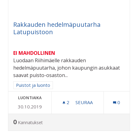
Rakkauden hedelmäpuutarha
Latupuistoon
EI MAHDOLLINEN
Luodaan Riihimäelle rakkauden
hedelmäpuutarha, johon kaupungin asukkaat
saavat puisto-osaston...
Rajaa tulokset aihepiirin mukaan: Puistot ja luonto
Puistot ja luonto
LUONTIAIKA
2
2 SEURAAJAA
SEURAA
0
30.10.2019
RAKKAUDEN HEDELMÄPUU
0
Kannatukset