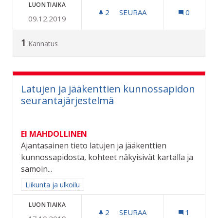
LUONTIAIKA
2
2 SEURAAJAA
SEURAA
0
09.12.2019
KARPALOVILJELMÄ SAMMA
1
Kannatus
Latujen ja jääkenttien kunnossapidon
seurantajärjestelmä
EI MAHDOLLINEN
Ajantasainen tieto latujen ja jääkenttien
kunnossapidosta, kohteet näkyisivät kartalla ja
samoin...
Rajaa tulokset aihepiirin mukaan: Liikunta ja ulkoilu
Liikunta ja ulkoilu
LUONTIAIKA
2
2 SEURAAJAA
SEURAA
1