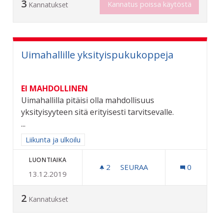
3
Kannatus poissa käytöstä
Kannatukset
Uimahallille yksityispukukoppeja
EI MAHDOLLINEN
Uimahallilla pitäisi olla mahdollisuus
yksityisyyteen sitä erityisesti tarvitsevalle.
...
Rajaa tulokset aihepiirin mukaan: Liikunta ja ulkoilu
Liikunta ja ulkoilu
LUONTIAIKA
2
2 SEURAAJAA
SEURAA
0
13.12.2019
UIMAHALLILLE YKSITYISP
2
Kannatukset