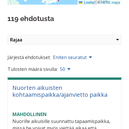
Leaflet
|
©
HERE maps
119 ehdotusta
Rajaa
Järjestä ehdotukset:
Eniten seuratut
Tulosten määrä sivulla:
50
Nuorten aikuisten
kohtaamispaikka/ajanvietto paikka
MAHDOLLINEN
Nuorille aikuisille suunnattu tapaamispaikka,
missä he voivat myös viettää aikaa että