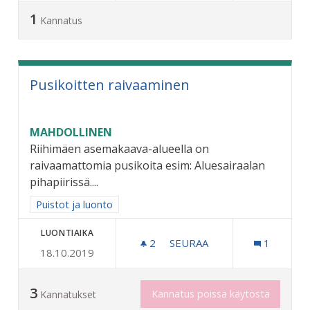
1
Kannatus
Pusikoitten raivaaminen
MAHDOLLINEN
Riihimäen asemakaava-alueella on
raivaamattomia pusikoita esim: Aluesairaalan
pihapiirissä....
Rajaa tulokset aihepiirin mukaan: Puistot ja luonto
Puistot ja luonto
LUONTIAIKA
2
2 SEURAAJAA
SEURAA
1
18.10.2019
PUSIKOITTEN RAIVAAMINE
3
Kannatus poissa käytöstä
Kannatukset