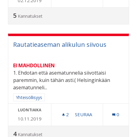
02.12.2019
VAIHDETTAVA ROSKALAVA
5
Kannatukset
Rautatieaseman alikulun siivous
EI MAHDOLLINEN
1. Ehdotan että asematunnelia siivottaisi
paremmin, kuin tähän asti.( Helsinginkään
asematunneli...
Rajaa tulokset aihepiirin mukaan: Yhteisöllisyys
Yhteisöllisyys
LUONTIAIKA
2
2 SEURAAJAA
SEURAA
0
10.11.2019
RAUTATIEASEMAN ALIKULU
4
Kannatukset