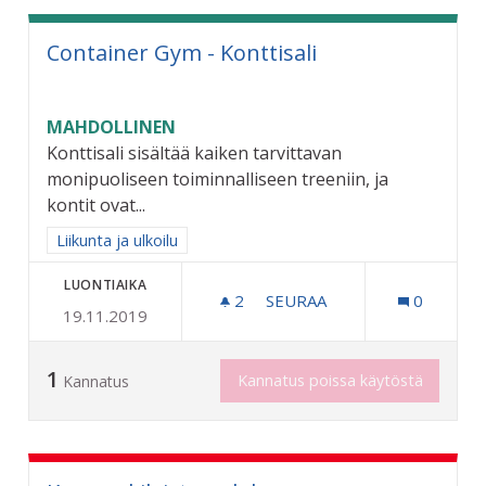
Container Gym - Konttisali
MAHDOLLINEN
Konttisali sisältää kaiken tarvittavan
monipuoliseen toiminnalliseen treeniin, ja
kontit ovat...
Rajaa tulokset aihepiirin mukaan: Liikunta ja ulkoilu
Liikunta ja ulkoilu
LUONTIAIKA
2
2 SEURAAJAA
SEURAA
0
19.11.2019
CONTAINER GYM - KONTTI
1
Kannatus poissa käytöstä
Kannatus