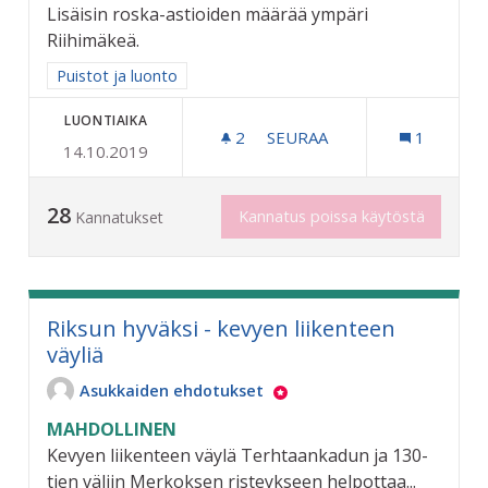
Lisäisin roska-astioiden määrää ympäri
Riihimäkeä.
Rajaa tulokset aihepiirin mukaan: Puistot ja luonto
Puistot ja luonto
LUONTIAIKA
2
2 SEURAAJAA
SEURAA
1
14.10.2019
KAUPUNKI SIISTIKSI
28
Kannatus poissa käytöstä
Kannatukset
Riksun hyväksi - kevyen liikenteen
väyliä
Asukkaiden ehdotukset
MAHDOLLINEN
Kevyen liikenteen väylä Terhtaankadun ja 130-
tien väliin Merkoksen risteykseen helpottaa...