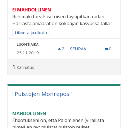
EI MAHDOLLINEN
Riihimäki tarvitsisi toisen täysipitkän radan.
Harrastajamäärät on kokoajan kasvussa tällä...
Rajaa tulokset aihepiirin mukaan: Liikunta ja ulkoilu
Liikunta ja ulkoilu
LUONTIAIKA
2
2 SEURAAJAA
SEURAA
0
25.11.2019
TOINEN TÄYSIPITKÄ FRISB
1
Kannatus
"Puistojen Monrepos"
MAHDOLLINEN
Ehdotukseni on, että Palomiehen (virallista
nimeä en nyt muista) puiston puiset