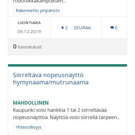
robotiikkakampuksen...
Rajaa tulokset aihepiirin mukaan: Rakennettu ympäristö
Rakennettu ympäristö
LUONTIAIKA
2
2 SEURAAJAA
SEURAA
0
09.12.2019
COCKS AREENA - MATKAKES
0
Kannatukset
Siirreltävä nopeusnäyttö
hymynaama/mutrunaama
MAHDOLLINEN
Kaupunki voisi hankkia 1 tai 2 siirreltävää
nopeusnäyttöä. Näyttöä voisi siirrellä tarpeen...
Rajaa tulokset aihepiirin mukaan: Yhteisöllisyys
Yhteisöllisyys