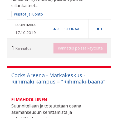
sillankaiteet...
Rajaa tulokset aihepiirin mukaan: Puistot ja luonto
Puistot ja luonto
LUONTIAIKA
2
2 SEURAAJAA
SEURAA
1
17.10.2019
"PUISTOJEN MONREPOS"
1
Kannatus poissa käytöstä
Kannatus
Cocks Areena - Matkakeskus -
Riihimäki kampus = "Riihimäki-baana"
EI MAHDOLLINEN
Suunnitellaan ja toteutetaan osana
asemanseudun kehittämistä ja