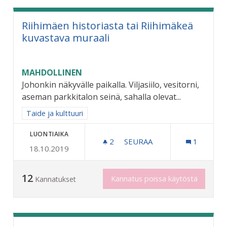
Riihimäen historiasta tai Riihimäkeä
kuvastava muraali
MAHDOLLINEN
Johonkin näkyvälle paikalla. Viljasiilo, vesitorni,
aseman parkkitalon seinä, sahalla olevat...
Rajaa tulokset aihepiirin mukaan: Taide ja kulttuuri
Taide ja kulttuuri
LUONTIAIKA
2
2 SEURAAJAA
SEURAA
1
18.10.2019
RIIHIMÄEN HISTORIASTA T
12
Kannatus poissa käytöstä
Kannatukset