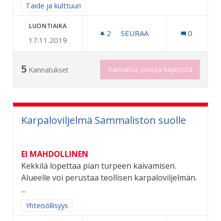
Rajaa tulokset aihepiirin mukaan: Taide ja kulttuuri
Taide ja kulttuuri
LUONTIAIKA
2
2 SEURAAJAA
SEURAA
0
17.11.2019
OSALLISTAVA KATUTAIDEP
5
Kannatus poissa käytöstä
Kannatukset
Karpaloviljelmä Sammaliston suolle
EI MAHDOLLINEN
Kekkilä lopettaa pian turpeen kaivamisen.
Alueelle voi perustaa teollisen karpaloviljelmän.
...
Rajaa tulokset aihepiirin mukaan: Yhteisöllisyys
Yhteisöllisyys