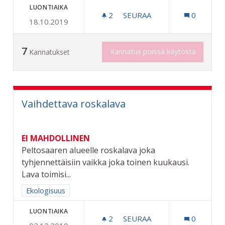
LUONTIAIKA
2
2 SEURAAJAA
SEURAA
0
18.10.2019
SIIRRELTÄVÄ NOPEUSNÄ
7
Kannatus poissa käytöstä
Kannatukset
Vaihdettava roskalava
EI MAHDOLLINEN
Peltosaaren alueelle roskalava joka
tyhjennettäisiin vaikka joka toinen kuukausi.
Lava toimisi...
Rajaa tulokset aihepiirin mukaan: Ekologisuus
Ekologisuus
LUONTIAIKA
2
2 SEURAAJAA
SEURAA
0