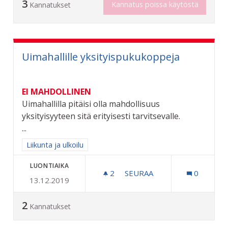
3
Kannatus poissa käytöstä
Kannatukset
Uimahallille yksityispukukoppeja
EI MAHDOLLINEN
Uimahallilla pitäisi olla mahdollisuus
yksityisyyteen sitä erityisesti tarvitsevalle.
...
Rajaa tulokset aihepiirin mukaan: Liikunta ja ulkoilu
Liikunta ja ulkoilu
LUONTIAIKA
2
2 SEURAAJAA
SEURAA
0
13.12.2019
UIMAHALLILLE YKSITYISP
2
Kannatukset