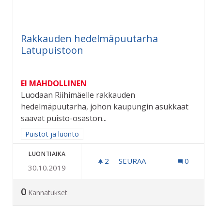
Rakkauden hedelmäpuutarha
Latupuistoon
EI MAHDOLLINEN
Luodaan Riihimäelle rakkauden
hedelmäpuutarha, johon kaupungin asukkaat
saavat puisto-osaston...
Rajaa tulokset aihepiirin mukaan: Puistot ja luonto
Puistot ja luonto
LUONTIAIKA
2
2 SEURAAJAA
SEURAA
0
30.10.2019
RAKKAUDEN HEDELMÄPUU
0
Kannatukset