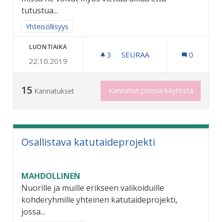
tutustua...
Rajaa tulokset aihepiirin mukaan: Yhteisöllisyys
Yhteisöllisyys
LUONTIAIKA
3
3 SEURAAJAA
SEURAA
0
22.10.2019
NUORTEN AIKUISTEN KOHT
15
Kannatus poissa käytöstä
Kannatukset
Osallistava katutaideprojekti
MAHDOLLINEN
Nuorille ja muille erikseen valikoiduille
kohderyhmille yhteinen katutaideprojekti,
jossa...