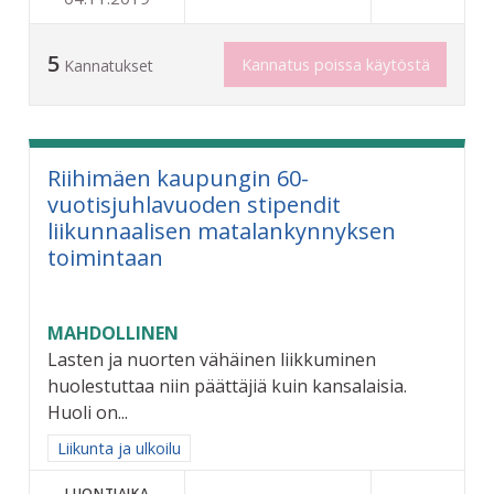
5
Kannatus poissa käytöstä
Kannatukset
Riihimäen kaupungin 60-
vuotisjuhlavuoden stipendit
liikunnaalisen matalankynnyksen
toimintaan
MAHDOLLINEN
Lasten ja nuorten vähäinen liikkuminen
huolestuttaa niin päättäjiä kuin kansalaisia.
Huoli on...
Rajaa tulokset aihepiirin mukaan: Liikunta ja ulkoilu
Liikunta ja ulkoilu
LUONTIAIKA