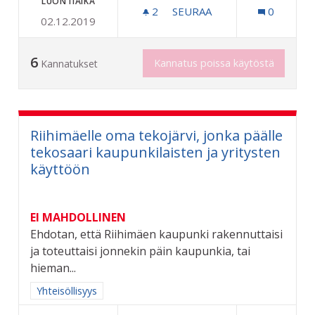
LUONTIAIKA
2
2 SEURAAJAA
SEURAA
0
02.12.2019
TAITEEN PERUSOPETUSTA
6
Kannatus poissa käytöstä
Kannatukset
Riihimäelle oma tekojärvi, jonka päälle
tekosaari kaupunkilaisten ja yritysten
käyttöön
EI MAHDOLLINEN
Ehdotan, että Riihimäen kaupunki rakennuttaisi
ja toteuttaisi jonnekin päin kaupunkia, tai
hieman...
Rajaa tulokset aihepiirin mukaan: Yhteisöllisyys
Yhteisöllisyys