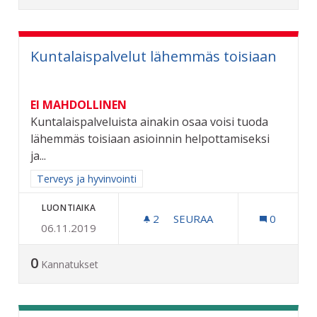
Kuntalaispalvelut lähemmäs toisiaan
EI MAHDOLLINEN
Kuntalaispalveluista ainakin osaa voisi tuoda
lähemmäs toisiaan asioinnin helpottamiseksi
ja...
Rajaa tulokset aihepiirin mukaan: Terveys ja hyvinvointi
Terveys ja hyvinvointi
LUONTIAIKA
2
2 SEURAAJAA
SEURAA
0
06.11.2019
KUNTALAISPALVELUT LÄH
0
Kannatukset