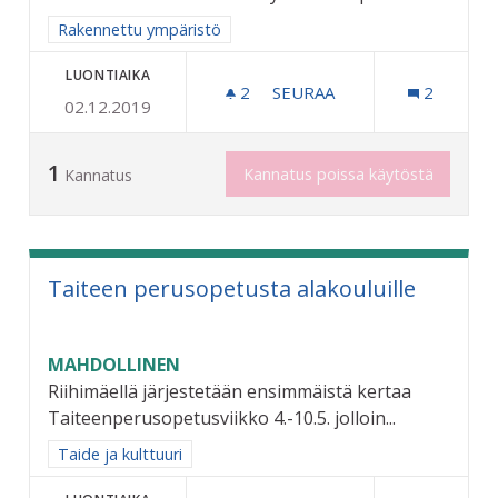
Rajaa tulokset aihepiirin mukaan: Rakennettu ympäristö
Rakennettu ympäristö
LUONTIAIKA
2
2 SEURAAJAA
SEURAA
2
02.12.2019
RIKSUN HYVÄKSI - KEVYEN
1
Kannatus poissa käytöstä
Kannatus
Taiteen perusopetusta alakouluille
MAHDOLLINEN
Riihimäellä järjestetään ensimmäistä kertaa
Taiteenperusopetusviikko 4.-10.5. jolloin...
Rajaa tulokset aihepiirin mukaan: Taide ja kulttuuri
Taide ja kulttuuri