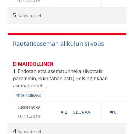
02.12.2019
VAIHDETTAVA ROSKALAVA
5
Kannatukset
Rautatieaseman alikulun siivous
EI MAHDOLLINEN
1. Ehdotan että asematunnelia siivottaisi
paremmin, kuin tähän asti.( Helsinginkään
asematunneli...
Rajaa tulokset aihepiirin mukaan: Yhteisöllisyys
Yhteisöllisyys
LUONTIAIKA
2
2 SEURAAJAA
SEURAA
0
10.11.2019
RAUTATIEASEMAN ALIKULU
4
Kannatukset