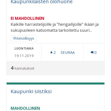
Kaupunkilaisten olohuone
EI MAHDOLLINEN
Kaikille harrastelijoille ja "hengailijoille" ikään ja
sukupuoleen katsomatta tarkoitettu suuri...
Rajaa tulokset aihepiirin mukaan: Yhteisöllisyys
Yhteisöllisyys
LUONTIAIKA
2
2 SEURAAJAA
SEURAA
0
19.11.2019
KAUPUNKILAISTEN OLOH
4
Kannatukset
Kaupunki siistiksi
MAHDOLLINEN