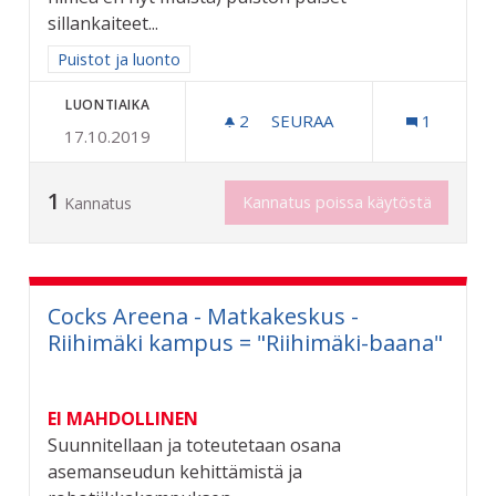
sillankaiteet...
Rajaa tulokset aihepiirin mukaan: Puistot ja luonto
Puistot ja luonto
LUONTIAIKA
2
2 SEURAAJAA
SEURAA
1
17.10.2019
"PUISTOJEN MONREPOS"
1
Kannatus poissa käytöstä
Kannatus
Cocks Areena - Matkakeskus -
Riihimäki kampus = "Riihimäki-baana"
EI MAHDOLLINEN
Suunnitellaan ja toteutetaan osana
asemanseudun kehittämistä ja