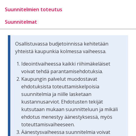
Suunnitelmien toteutus
Suunnitelmat
Osallistuvassa budjetoinnissa kehitetään
yhteistä kaupunkia kolmessa vaiheessa.
Ideointivaiheessa kaikki riihimäkeläiset
voivat tehdä parantamisehdotuksia.
Kaupungin palvelut muodostavat
ehdotuksista toteuttamiskelpoisia
suunnitelmia ja niille lasketaan
kustannusarviot. Ehdotusten tekijät
kutsutaan mukaan suunnitteluun ja mikäli
ehdotus menestyy äänestyksessä, myös
toteuttamisvaiheeseen.
Äänestysvaiheessa suunnitelmia voivat