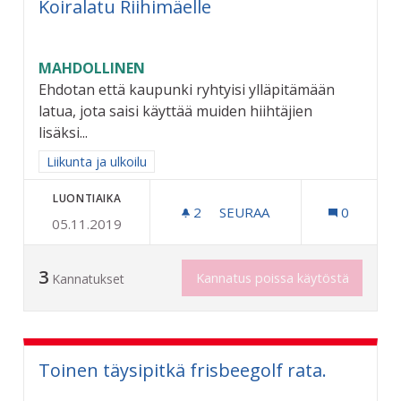
Koiralatu Riihimäelle
MAHDOLLINEN
Ehdotan että kaupunki ryhtyisi ylläpitämään
latua, jota saisi käyttää muiden hiihtäjien
lisäksi...
Rajaa tulokset aihepiirin mukaan: Liikunta ja ulkoilu
Liikunta ja ulkoilu
LUONTIAIKA
2
2 SEURAAJAA
SEURAA
0
05.11.2019
KOIRALATU RIIHIMÄELLE
3
Kannatus poissa käytöstä
Kannatukset
Toinen täysipitkä frisbeegolf rata.