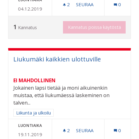
2
2 SEURAAJAA
SEURAA
0
04.12.2019
RIIHIMÄEN KAUPUNGIN 6
1
Kannatus poissa käytöstä
Kannatus
Liukumäki kaikkien ulottuville
EI MAHDOLLINEN
Jokainen lapsi tietää ja moni aikuinenkin
muistaa, että liukumäessä laskeminen on
talven...
Rajaa tulokset aihepiirin mukaan: Liikunta ja ulkoilu
Liikunta ja ulkoilu
LUONTIAIKA
2
2 SEURAAJAA
SEURAA
0
19.11.2019
LIUKUMÄKI KAIKKIEN ULO