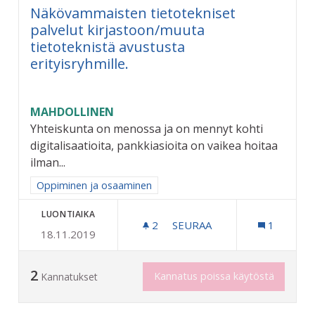
Näkövammaisten tietotekniset
palvelut kirjastoon/muuta
tietoteknistä avustusta
erityisryhmille.
MAHDOLLINEN
Yhteiskunta on menossa ja on mennyt kohti
digitalisaatioita, pankkiasioita on vaikea hoitaa
ilman...
Rajaa tulokset aihepiirin mukaan: Oppiminen ja osaaminen
Oppiminen ja osaaminen
LUONTIAIKA
2
2 SEURAAJAA
SEURAA
1
18.11.2019
NÄKÖVAMMAISTEN TIETOTE
2
Kannatus poissa käytöstä
Kannatukset