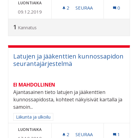
LUONTIAIKA
2
2 SEURAAJAA
SEURAA
0
09.12.2019
KARPALOVILJELMÄ SAMMA
1
Kannatus
Latujen ja jääkenttien kunnossapidon
seurantajärjestelmä
EI MAHDOLLINEN
Ajantasainen tieto latujen ja jääkenttien
kunnossapidosta, kohteet näkyisivät kartalla ja
samoin...
Rajaa tulokset aihepiirin mukaan: Liikunta ja ulkoilu
Liikunta ja ulkoilu
LUONTIAIKA
2
2 SEURAAJAA
SEURAA
1