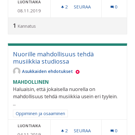
LUONTIAIKA
2
2 SEURAAJAA
SEURAA
0
08.11.2019
RIIHIMÄELLE OMA TEKOJÄ
1
Kannatus
Nuorille mahdollisuus tehdä
musiikkia studiossa
Asukkaiden ehdotukset
MAHDOLLINEN
Haluaisin, että jokaisella nuorella on
mahdollisuus tehdä musiikkia usein eri tyylein.
...
Rajaa tulokset aihepiirin mukaan: Oppiminen ja osaaminen
Oppiminen ja osaaminen
LUONTIAIKA
2
2 SEURAAJAA
SEURAA
0
04.11.2019
NUORILLE MAHDOLLISUUS 