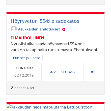
Höyryveturi 554:lle sadekatos
Asukkaiden ehdotukset
EI MAHDOLLINEN
Nyt olisi aika saada höyryveturi 554 pois
varikon takapihalta ruostumasta. Ehdotukseni...
Rajaa tulokset aihepiirin mukaan: Puistot ja luonto
Puistot ja luonto
LUONTIAIKA
2
2 SEURAAJAA
SEURAA
0
02.12.2019
HÖYRYVETURI 554:LLE SA
2
Kannatukset