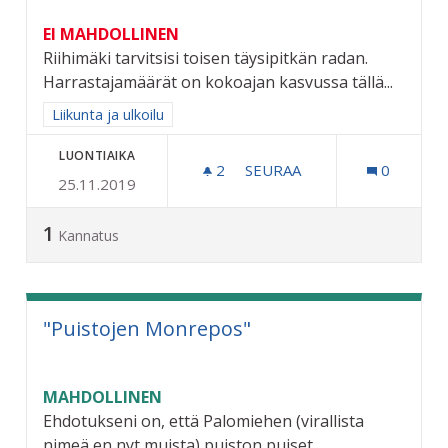
EI MAHDOLLINEN
Riihimäki tarvitsisi toisen täysipitkän radan.
Harrastajamäärät on kokoajan kasvussa tällä...
Rajaa tulokset aihepiirin mukaan: Liikunta ja ulkoilu
Liikunta ja ulkoilu
LUONTIAIKA
2
2 SEURAAJAA
SEURAA
0
25.11.2019
TOINEN TÄYSIPITKÄ FRISB
1
Kannatus
"Puistojen Monrepos"
MAHDOLLINEN
Ehdotukseni on, että Palomiehen (virallista
nimeä en nyt muista) puiston puiset