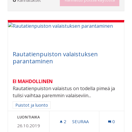
Kannatukset
Rautatienpuiston valaistuksen
parantaminen
EI MAHDOLLINEN
Rautatienpuiston valaistus on todella pimeä ja
tulisi vaihtaa paremmin valaiseviin...
Rajaa tulokset aihepiirin mukaan: Puistot ja luonto
Puistot ja luonto
LUONTIAIKA
2
2 SEURAAJAA
SEURAA
0
26.10.2019
RAUTATIENPUISTON VALA