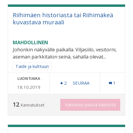
Riihimäen historiasta tai Riihimäkeä
kuvastava muraali
MAHDOLLINEN
Johonkin näkyvälle paikalla. Viljasiilo, vesitorni,
aseman parkkitalon seinä, sahalla olevat...
Rajaa tulokset aihepiirin mukaan: Taide ja kulttuuri
Taide ja kulttuuri
LUONTIAIKA
2
2 SEURAAJAA
SEURAA
1
18.10.2019
RIIHIMÄEN HISTORIASTA T
12
Kannatus poissa käytöstä
Kannatukset