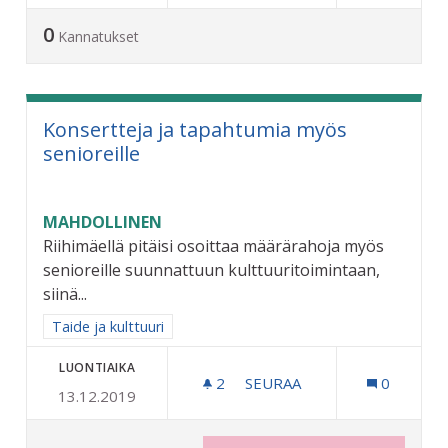
0
Kannatukset
Konsertteja ja tapahtumia myös
senioreille
MAHDOLLINEN
Riihimäellä pitäisi osoittaa määrärahoja myös
senioreille suunnattuun kulttuuritoimintaan,
siinä...
Rajaa tulokset aihepiirin mukaan: Taide ja kulttuuri
Taide ja kulttuuri
LUONTIAIKA
2
2 SEURAAJAA
SEURAA
0
13.12.2019
KONSERTTEJA JA TAPAHTU