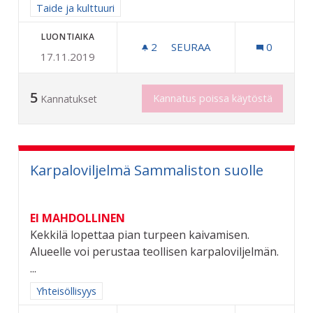
Rajaa tulokset aihepiirin mukaan: Taide ja kulttuuri
Taide ja kulttuuri
LUONTIAIKA
2
2 SEURAAJAA
SEURAA
0
17.11.2019
OSALLISTAVA KATUTAIDEP
5
Kannatus poissa käytöstä
Kannatukset
Karpaloviljelmä Sammaliston suolle
EI MAHDOLLINEN
Kekkilä lopettaa pian turpeen kaivamisen.
Alueelle voi perustaa teollisen karpaloviljelmän.
...
Rajaa tulokset aihepiirin mukaan: Yhteisöllisyys
Yhteisöllisyys