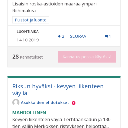
Lisäisin roska-astioiden määrää ympäri
Riihimäkeä.
Rajaa tulokset aihepiirin mukaan: Puistot ja luonto
Puistot ja luonto
LUONTIAIKA
2
2 SEURAAJAA
SEURAA
1
14.10.2019
KAUPUNKI SIISTIKSI
28
Kannatus poissa käytöstä
Kannatukset
Riksun hyväksi - kevyen liikenteen
väyliä
Asukkaiden ehdotukset
MAHDOLLINEN
Kevyen liikenteen väylä Terhtaankadun ja 130-
tien väliin Merkoksen risteykseen helpottaa...