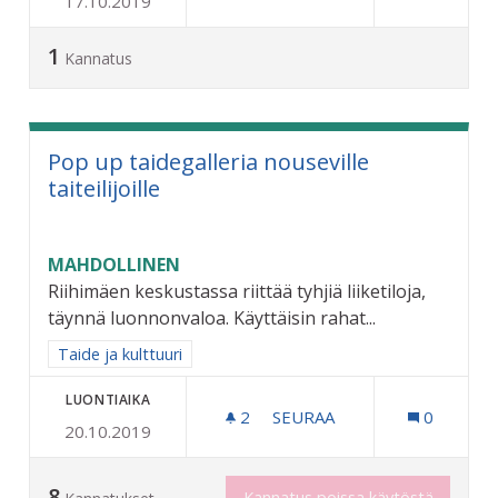
17.10.2019
LATUJEN JA JÄÄKENTTIEN
1
Kannatus
Pop up taidegalleria nouseville
taiteilijoille
MAHDOLLINEN
Riihimäen keskustassa riittää tyhjiä liiketiloja,
täynnä luonnonvaloa. Käyttäisin rahat...
Rajaa tulokset aihepiirin mukaan: Taide ja kulttuuri
Taide ja kulttuuri
LUONTIAIKA
2
2 SEURAAJAA
SEURAA
0
20.10.2019
POP UP TAIDEGALLERIA NO
8
Kannatus poissa käytöstä