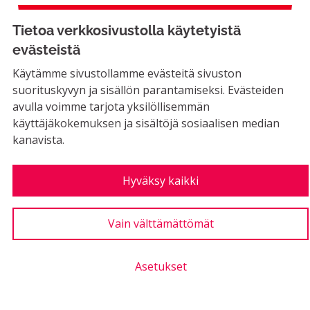
Erkyläntien säästökohde
Tietoa verkkosivustolla käytetyistä
evästeistä
Käytämme sivustollamme evästeitä sivuston
EI MAHDOLLINEN
suorituskyvyn ja sisällön parantamiseksi. Evästeiden
Nyt on jo aika laittaa stoppi Erkyläntien
avulla voimme tarjota yksilöllisemmän
suunnitelmille, jo yksistään säästösyistä.
käyttäjäkokemuksen ja sisältöjä sosiaalisen median
Yksikään muu...
kanavista.
Rajaa tulokset aihepiirin mukaan: Rakennettu ympäristö
Rakennettu ympäristö
LUONTIAIKA
Hyväksy kaikki
2
2 SEURAAJAA
SEURAA
0
05.11.2019
ERKYLÄNTIEN SÄÄSTÖKO
Vain välttämättömät
1
Kannatus
Asetukset
Uimahallille bussilinja päivittäin