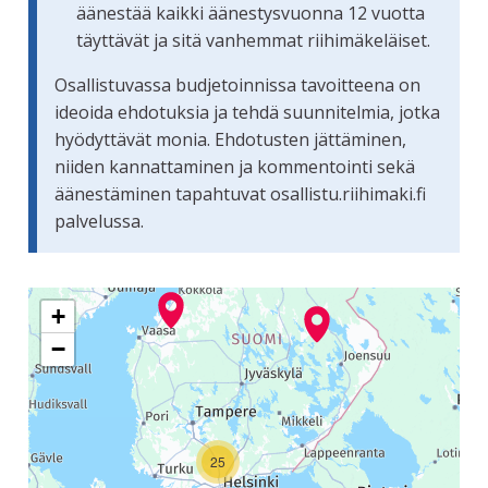
äänestää kaikki äänestysvuonna 12 vuotta
täyttävät ja sitä vanhemmat riihimäkeläiset.
Osallistuvassa budjetoinnissa tavoitteena on
ideoida ehdotuksia ja tehdä suunnitelmia, jotka
hyödyttävät monia. Ehdotusten jättäminen,
niiden kannattaminen ja kommentointi sekä
äänestäminen tapahtuvat osallistu.riihimaki.fi
palvelussa.
Seuraavassa elementissä on kartta, joka esittää tämän siv
+
−
25