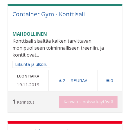
Container Gym - Konttisali
MAHDOLLINEN
Konttisali sisältää kaiken tarvittavan
monipuoliseen toiminnalliseen treeniin, ja
kontit ovat...
Rajaa tulokset aihepiirin mukaan: Liikunta ja ulkoilu
Liikunta ja ulkoilu
LUONTIAIKA
2
2 SEURAAJAA
SEURAA
0
19.11.2019
CONTAINER GYM - KONTTI
1
Kannatus poissa käytöstä
Kannatus