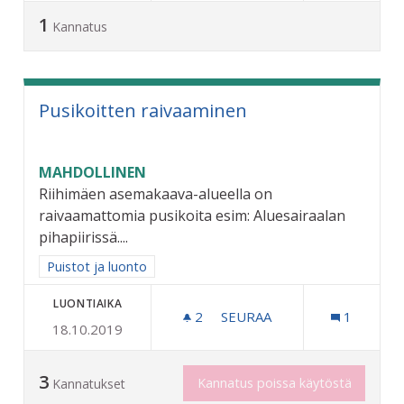
1
Kannatus
Pusikoitten raivaaminen
MAHDOLLINEN
Riihimäen asemakaava-alueella on
raivaamattomia pusikoita esim: Aluesairaalan
pihapiirissä....
Rajaa tulokset aihepiirin mukaan: Puistot ja luonto
Puistot ja luonto
LUONTIAIKA
2
2 SEURAAJAA
SEURAA
1
18.10.2019
PUSIKOITTEN RAIVAAMINE
3
Kannatus poissa käytöstä
Kannatukset