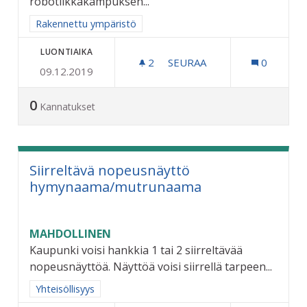
robotiikkakampuksen...
Rajaa tulokset aihepiirin mukaan: Rakennettu ympäristö
Rakennettu ympäristö
LUONTIAIKA
2
2 SEURAAJAA
SEURAA
0
09.12.2019
COCKS AREENA - MATKAKES
0
Kannatukset
Siirreltävä nopeusnäyttö
hymynaama/mutrunaama
MAHDOLLINEN
Kaupunki voisi hankkia 1 tai 2 siirreltävää
nopeusnäyttöä. Näyttöä voisi siirrellä tarpeen...
Rajaa tulokset aihepiirin mukaan: Yhteisöllisyys
Yhteisöllisyys