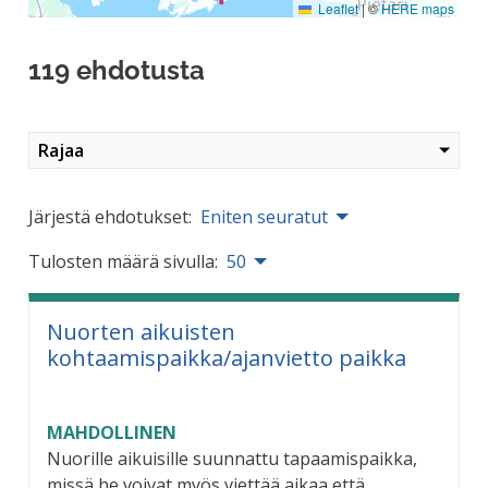
Leaflet
|
©
HERE maps
119 ehdotusta
Rajaa
Järjestä ehdotukset:
Eniten seuratut
Tulosten määrä sivulla:
50
Nuorten aikuisten
kohtaamispaikka/ajanvietto paikka
MAHDOLLINEN
Nuorille aikuisille suunnattu tapaamispaikka,
missä he voivat myös viettää aikaa että