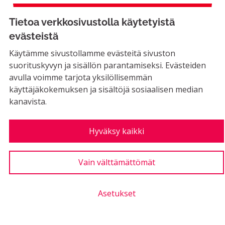
Erkyläntien säästökohde
Tietoa verkkosivustolla käytetyistä
evästeistä
Käytämme sivustollamme evästeitä sivuston
EI MAHDOLLINEN
suorituskyvyn ja sisällön parantamiseksi. Evästeiden
Nyt on jo aika laittaa stoppi Erkyläntien
avulla voimme tarjota yksilöllisemmän
suunnitelmille, jo yksistään säästösyistä.
käyttäjäkokemuksen ja sisältöjä sosiaalisen median
Yksikään muu...
kanavista.
Rajaa tulokset aihepiirin mukaan: Rakennettu ympäristö
Rakennettu ympäristö
LUONTIAIKA
Hyväksy kaikki
2
2 SEURAAJAA
SEURAA
0
05.11.2019
ERKYLÄNTIEN SÄÄSTÖKO
Vain välttämättömät
1
Kannatus
Asetukset
Uimahallille bussilinja päivittäin