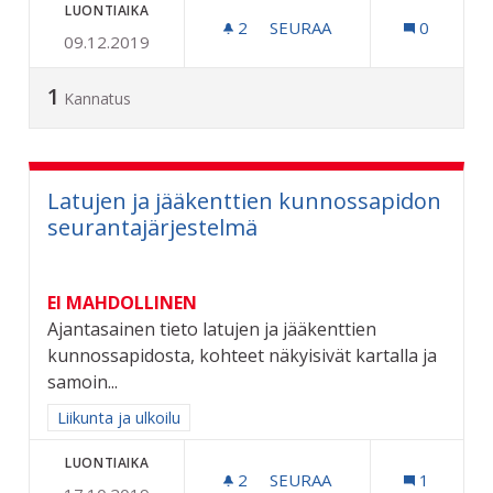
LUONTIAIKA
2
2 SEURAAJAA
SEURAA
0
09.12.2019
KARPALOVILJELMÄ SAMMA
1
Kannatus
Latujen ja jääkenttien kunnossapidon
seurantajärjestelmä
EI MAHDOLLINEN
Ajantasainen tieto latujen ja jääkenttien
kunnossapidosta, kohteet näkyisivät kartalla ja
samoin...
Rajaa tulokset aihepiirin mukaan: Liikunta ja ulkoilu
Liikunta ja ulkoilu
LUONTIAIKA
2
2 SEURAAJAA
SEURAA
1