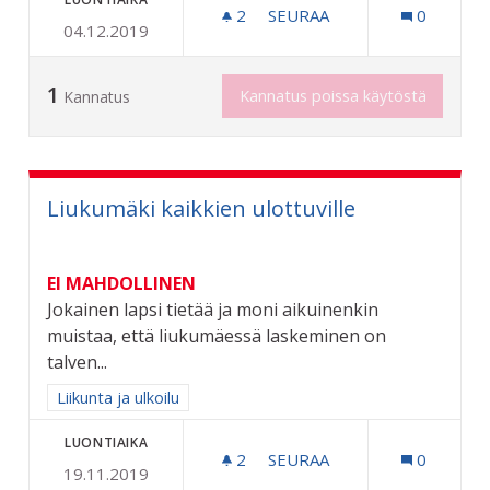
2
2 SEURAAJAA
SEURAA
0
04.12.2019
RIIHIMÄEN KAUPUNGIN 6
1
Kannatus poissa käytöstä
Kannatus
Liukumäki kaikkien ulottuville
EI MAHDOLLINEN
Jokainen lapsi tietää ja moni aikuinenkin
muistaa, että liukumäessä laskeminen on
talven...
Rajaa tulokset aihepiirin mukaan: Liikunta ja ulkoilu
Liikunta ja ulkoilu
LUONTIAIKA
2
2 SEURAAJAA
SEURAA
0
19.11.2019
LIUKUMÄKI KAIKKIEN ULO