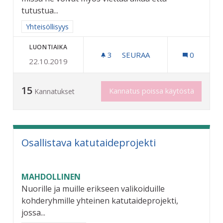
tutustua...
Rajaa tulokset aihepiirin mukaan: Yhteisöllisyys
Yhteisöllisyys
LUONTIAIKA
3
3 SEURAAJAA
SEURAA
0
22.10.2019
NUORTEN AIKUISTEN KOHT
15
Kannatus poissa käytöstä
Kannatukset
Osallistava katutaideprojekti
MAHDOLLINEN
Nuorille ja muille erikseen valikoiduille
kohderyhmille yhteinen katutaideprojekti,
jossa...