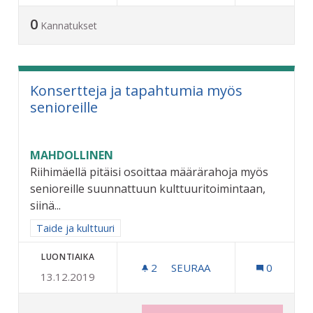
0
Kannatukset
Konsertteja ja tapahtumia myös
senioreille
MAHDOLLINEN
Riihimäellä pitäisi osoittaa määrärahoja myös
senioreille suunnattuun kulttuuritoimintaan,
siinä...
Rajaa tulokset aihepiirin mukaan: Taide ja kulttuuri
Taide ja kulttuuri
LUONTIAIKA
2
2 SEURAAJAA
SEURAA
0
13.12.2019
KONSERTTEJA JA TAPAHTU