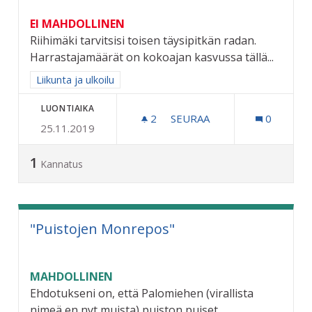
EI MAHDOLLINEN
Riihimäki tarvitsisi toisen täysipitkän radan.
Harrastajamäärät on kokoajan kasvussa tällä...
Rajaa tulokset aihepiirin mukaan: Liikunta ja ulkoilu
Liikunta ja ulkoilu
LUONTIAIKA
2
2 SEURAAJAA
SEURAA
0
25.11.2019
TOINEN TÄYSIPITKÄ FRISB
1
Kannatus
"Puistojen Monrepos"
MAHDOLLINEN
Ehdotukseni on, että Palomiehen (virallista
nimeä en nyt muista) puiston puiset