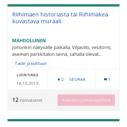
Riihimäen historiasta tai Riihimäkeä
kuvastava muraali
MAHDOLLINEN
Johonkin näkyvälle paikalla. Viljasiilo, vesitorni,
aseman parkkitalon seinä, sahalla olevat...
Rajaa tulokset aihepiirin mukaan: Taide ja kulttuuri
Taide ja kulttuuri
LUONTIAIKA
2
2 SEURAAJAA
SEURAA
1
18.10.2019
RIIHIMÄEN HISTORIASTA T
12
Kannatus poissa käytöstä
Kannatukset