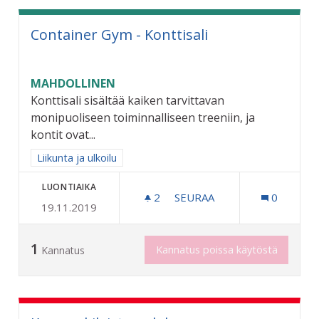
Container Gym - Konttisali
MAHDOLLINEN
Konttisali sisältää kaiken tarvittavan
monipuoliseen toiminnalliseen treeniin, ja
kontit ovat...
Rajaa tulokset aihepiirin mukaan: Liikunta ja ulkoilu
Liikunta ja ulkoilu
LUONTIAIKA
2
2 SEURAAJAA
SEURAA
0
19.11.2019
CONTAINER GYM - KONTTI
1
Kannatus poissa käytöstä
Kannatus