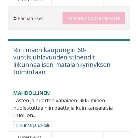
5
Kannatus poissa käytöstä
Kannatukset
Riihimäen kaupungin 60-
vuotisjuhlavuoden stipendit
liikunnaalisen matalankynnyksen
toimintaan
MAHDOLLINEN
Lasten ja nuorten vähäinen liikkuminen
huolestuttaa niin päättäjiä kuin kansalaisia.
Huoli on...
Rajaa tulokset aihepiirin mukaan: Liikunta ja ulkoilu
Liikunta ja ulkoilu
LUONTIAIKA