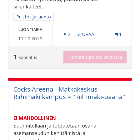
sillankaiteet...
Rajaa tulokset aihepiirin mukaan: Puistot ja luonto
Puistot ja luonto
LUONTIAIKA
2
2 SEURAAJAA
SEURAA
1
17.10.2019
"PUISTOJEN MONREPOS"
1
Kannatus poissa käytöstä
Kannatus
Cocks Areena - Matkakeskus -
Riihimäki kampus = "Riihimäki-baana"
EI MAHDOLLINEN
Suunnitellaan ja toteutetaan osana
asemanseudun kehittämistä ja