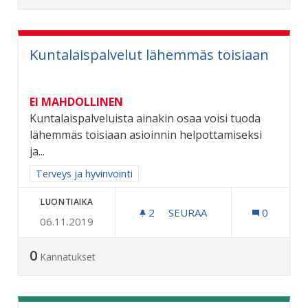
Kuntalaispalvelut lähemmäs toisiaan
EI MAHDOLLINEN
Kuntalaispalveluista ainakin osaa voisi tuoda
lähemmäs toisiaan asioinnin helpottamiseksi
ja...
Rajaa tulokset aihepiirin mukaan: Terveys ja hyvinvointi
Terveys ja hyvinvointi
LUONTIAIKA
2
2 SEURAAJAA
SEURAA
0
06.11.2019
KUNTALAISPALVELUT LÄH
0
Kannatukset