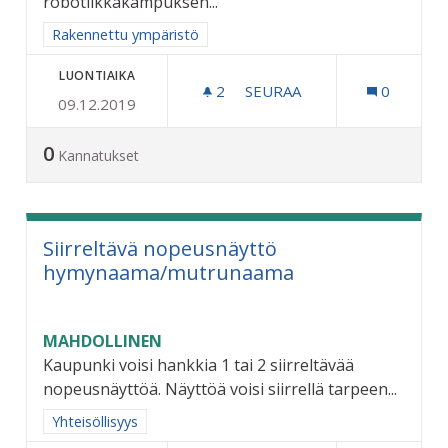
robotiikkakampuksen...
Rajaa tulokset aihepiirin mukaan: Rakennettu ympäristö
Rakennettu ympäristö
LUONTIAIKA
2
2 SEURAAJAA
SEURAA
0
09.12.2019
COCKS AREENA - MATKAKES
0
Kannatukset
Siirreltävä nopeusnäyttö
hymynaama/mutrunaama
MAHDOLLINEN
Kaupunki voisi hankkia 1 tai 2 siirreltävää
nopeusnäyttöä. Näyttöä voisi siirrellä tarpeen...
Rajaa tulokset aihepiirin mukaan: Yhteisöllisyys
Yhteisöllisyys