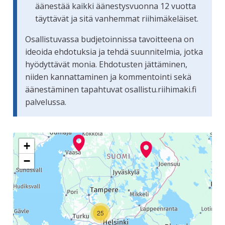
äänestää kaikki äänestysvuonna 12 vuotta
täyttävät ja sitä vanhemmat riihimäkeläiset.
Osallistuvassa budjetoinnissa tavoitteena on
ideoida ehdotuksia ja tehdä suunnitelmia, jotka
hyödyttävät monia. Ehdotusten jättäminen,
niiden kannattaminen ja kommentointi sekä
äänestäminen tapahtuvat osallistu.riihimaki.fi
palvelussa.
Seuraavassa elementissä on kartta, joka esittää tämän siv
+
−
25