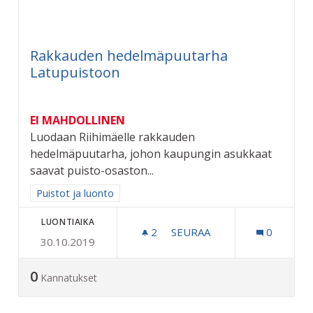
Rakkauden hedelmäpuutarha
Latupuistoon
EI MAHDOLLINEN
Luodaan Riihimäelle rakkauden
hedelmäpuutarha, johon kaupungin asukkaat
saavat puisto-osaston...
Rajaa tulokset aihepiirin mukaan: Puistot ja luonto
Puistot ja luonto
LUONTIAIKA
2
2 SEURAAJAA
SEURAA
0
30.10.2019
RAKKAUDEN HEDELMÄPUU
0
Kannatukset