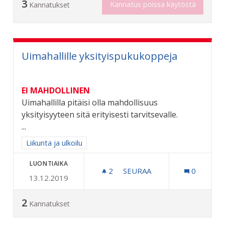
3
Kannatus poissa käytöstä
Kannatukset
Uimahallille yksityispukukoppeja
EI MAHDOLLINEN
Uimahallilla pitäisi olla mahdollisuus
yksityisyyteen sitä erityisesti tarvitsevalle.
...
Rajaa tulokset aihepiirin mukaan: Liikunta ja ulkoilu
Liikunta ja ulkoilu
LUONTIAIKA
2
2 SEURAAJAA
SEURAA
0
13.12.2019
UIMAHALLILLE YKSITYISP
2
Kannatukset