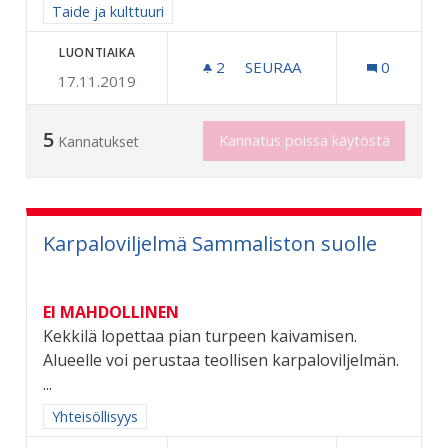
Rajaa tulokset aihepiirin mukaan: Taide ja kulttuuri
Taide ja kulttuuri
LUONTIAIKA
2
2 SEURAAJAA
SEURAA
0
17.11.2019
OSALLISTAVA KATUTAIDEP
5
Kannatus poissa käytöstä
Kannatukset
Karpaloviljelmä Sammaliston suolle
EI MAHDOLLINEN
Kekkilä lopettaa pian turpeen kaivamisen.
Alueelle voi perustaa teollisen karpaloviljelmän.
...
Rajaa tulokset aihepiirin mukaan: Yhteisöllisyys
Yhteisöllisyys