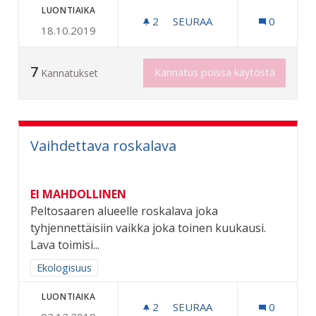
LUONTIAIKA
2
2 SEURAAJAA
SEURAA
0
18.10.2019
SIIRRELTÄVÄ NOPEUSNÄ
7
Kannatus poissa käytöstä
Kannatukset
Vaihdettava roskalava
EI MAHDOLLINEN
Peltosaaren alueelle roskalava joka
tyhjennettäisiin vaikka joka toinen kuukausi.
Lava toimisi...
Rajaa tulokset aihepiirin mukaan: Ekologisuus
Ekologisuus
LUONTIAIKA
2
2 SEURAAJAA
SEURAA
0