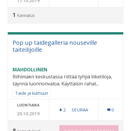
17.10.2019
LATUJEN JA JÄÄKENTTIEN
1
Kannatus
Pop up taidegalleria nouseville
taiteilijoille
MAHDOLLINEN
Riihimäen keskustassa riittää tyhjiä liiketiloja,
täynnä luonnonvaloa. Käyttäisin rahat...
Rajaa tulokset aihepiirin mukaan: Taide ja kulttuuri
Taide ja kulttuuri
LUONTIAIKA
2
2 SEURAAJAA
SEURAA
0
20.10.2019
POP UP TAIDEGALLERIA NO
8
Kannatus poissa käytöstä