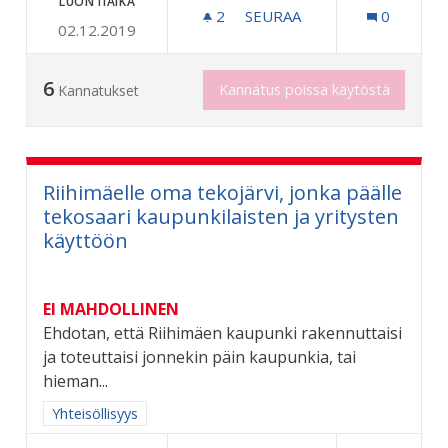
LUONTIAIKA
2
2 SEURAAJAA
SEURAA
0
02.12.2019
TAITEEN PERUSOPETUSTA
6
Kannatus poissa käytöstä
Kannatukset
Riihimäelle oma tekojärvi, jonka päälle
tekosaari kaupunkilaisten ja yritysten
käyttöön
EI MAHDOLLINEN
Ehdotan, että Riihimäen kaupunki rakennuttaisi
ja toteuttaisi jonnekin päin kaupunkia, tai
hieman...
Rajaa tulokset aihepiirin mukaan: Yhteisöllisyys
Yhteisöllisyys