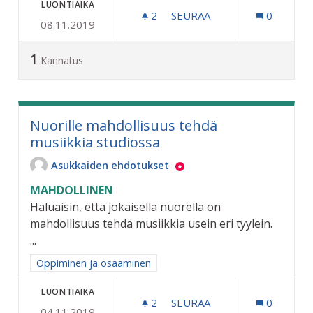
LUONTIAIKA
2
2 SEURAAJAA
SEURAA
0
08.11.2019
RIIHIMÄELLE OMA TEKOJÄ
1
Kannatus
Nuorille mahdollisuus tehdä
musiikkia studiossa
Asukkaiden ehdotukset
MAHDOLLINEN
Haluaisin, että jokaisella nuorella on
mahdollisuus tehdä musiikkia usein eri tyylein.
...
Rajaa tulokset aihepiirin mukaan: Oppiminen ja osaaminen
Oppiminen ja osaaminen
LUONTIAIKA
2
2 SEURAAJAA
SEURAA
0
04.11.2019
NUORILLE MAHDOLLISUUS 