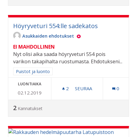
Höyryveturi 554:lle sadekatos
Asukkaiden ehdotukset
EI MAHDOLLINEN
Nyt olisi aika saada höyryveturi 554 pois
varikon takapihalta ruostumasta. Ehdotukseni...
Rajaa tulokset aihepiirin mukaan: Puistot ja luonto
Puistot ja luonto
LUONTIAIKA
2
2 SEURAAJAA
SEURAA
0
02.12.2019
HÖYRYVETURI 554:LLE SA
2
Kannatukset