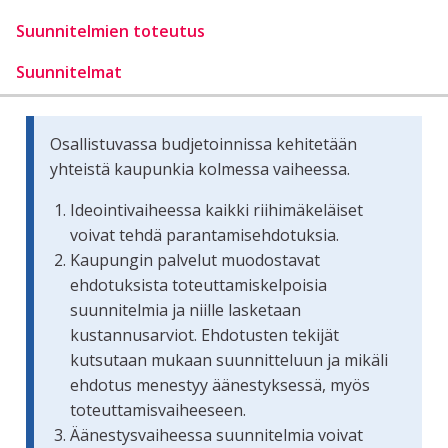
Suunnitelmien toteutus
Suunnitelmat
Osallistuvassa budjetoinnissa kehitetään
yhteistä kaupunkia kolmessa vaiheessa.
Ideointivaiheessa kaikki riihimäkeläiset
voivat tehdä parantamisehdotuksia.
Kaupungin palvelut muodostavat
ehdotuksista toteuttamiskelpoisia
suunnitelmia ja niille lasketaan
kustannusarviot. Ehdotusten tekijät
kutsutaan mukaan suunnitteluun ja mikäli
ehdotus menestyy äänestyksessä, myös
toteuttamisvaiheeseen.
Äänestysvaiheessa suunnitelmia voivat