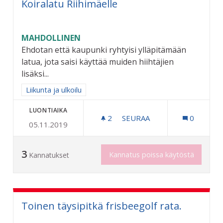
Koiralatu Riihimäelle
MAHDOLLINEN
Ehdotan että kaupunki ryhtyisi ylläpitämään
latua, jota saisi käyttää muiden hiihtäjien
lisäksi...
Rajaa tulokset aihepiirin mukaan: Liikunta ja ulkoilu
Liikunta ja ulkoilu
LUONTIAIKA
2
2 SEURAAJAA
SEURAA
0
05.11.2019
KOIRALATU RIIHIMÄELLE
3
Kannatus poissa käytöstä
Kannatukset
Toinen täysipitkä frisbeegolf rata.