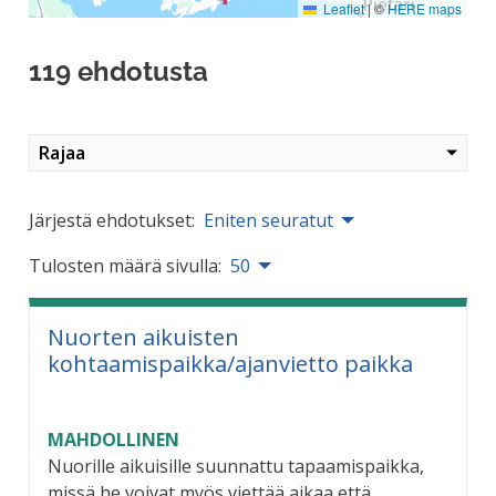
Leaflet
|
©
HERE maps
119 ehdotusta
Rajaa
Järjestä ehdotukset:
Eniten seuratut
Tulosten määrä sivulla:
50
Nuorten aikuisten
kohtaamispaikka/ajanvietto paikka
MAHDOLLINEN
Nuorille aikuisille suunnattu tapaamispaikka,
missä he voivat myös viettää aikaa että