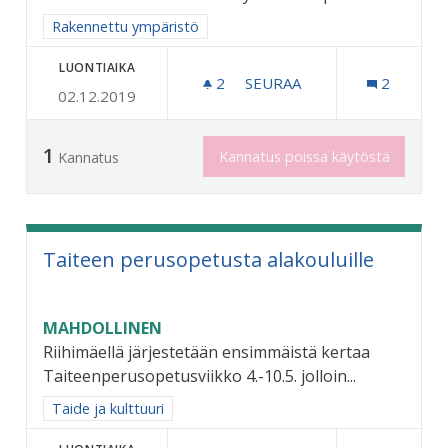
Rajaa tulokset aihepiirin mukaan: Rakennettu ympäristö
Rakennettu ympäristö
LUONTIAIKA
2
2 SEURAAJAA
SEURAA
2
02.12.2019
RIKSUN HYVÄKSI - KEVYEN
1
Kannatus poissa käytöstä
Kannatus
Taiteen perusopetusta alakouluille
MAHDOLLINEN
Riihimäellä järjestetään ensimmäistä kertaa
Taiteenperusopetusviikko 4.-10.5. jolloin...
Rajaa tulokset aihepiirin mukaan: Taide ja kulttuuri
Taide ja kulttuuri