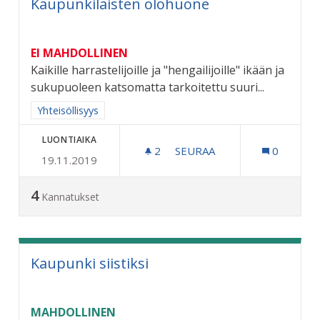
Kaupunkilaisten olohuone
EI MAHDOLLINEN
Kaikille harrastelijoille ja "hengailijoille" ikään ja
sukupuoleen katsomatta tarkoitettu suuri...
Rajaa tulokset aihepiirin mukaan: Yhteisöllisyys
Yhteisöllisyys
LUONTIAIKA
2
2 SEURAAJAA
SEURAA
0
19.11.2019
KAUPUNKILAISTEN OLOH
4
Kannatukset
Kaupunki siistiksi
MAHDOLLINEN