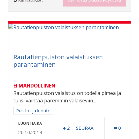
Kannatukset
Rautatienpuiston valaistuksen
parantaminen
EI MAHDOLLINEN
Rautatienpuiston valaistus on todella pimeä ja
tulisi vaihtaa paremmin valaiseviin...
Rajaa tulokset aihepiirin mukaan: Puistot ja luonto
Puistot ja luonto
LUONTIAIKA
2
2 SEURAAJAA
SEURAA
0
26.10.2019
RAUTATIENPUISTON VALA