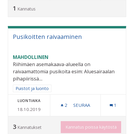
1
Kannatus
Pusikoitten raivaaminen
MAHDOLLINEN
Riihimäen asemakaava-alueella on
raivaamattomia pusikoita esim: Aluesairaalan
pihapiirissä....
Rajaa tulokset aihepiirin mukaan: Puistot ja luonto
Puistot ja luonto
LUONTIAIKA
2
2 SEURAAJAA
SEURAA
1
18.10.2019
PUSIKOITTEN RAIVAAMINE
3
Kannatus poissa käytöstä
Kannatukset