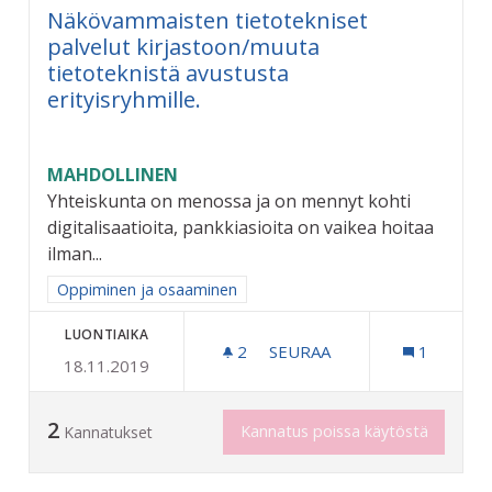
Näkövammaisten tietotekniset
palvelut kirjastoon/muuta
tietoteknistä avustusta
erityisryhmille.
MAHDOLLINEN
Yhteiskunta on menossa ja on mennyt kohti
digitalisaatioita, pankkiasioita on vaikea hoitaa
ilman...
Rajaa tulokset aihepiirin mukaan: Oppiminen ja osaaminen
Oppiminen ja osaaminen
LUONTIAIKA
2
2 SEURAAJAA
SEURAA
1
18.11.2019
NÄKÖVAMMAISTEN TIETOTE
2
Kannatus poissa käytöstä
Kannatukset