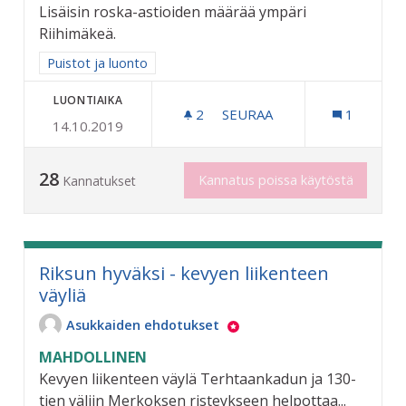
Lisäisin roska-astioiden määrää ympäri
Riihimäkeä.
Rajaa tulokset aihepiirin mukaan: Puistot ja luonto
Puistot ja luonto
LUONTIAIKA
2
2 SEURAAJAA
SEURAA
1
14.10.2019
KAUPUNKI SIISTIKSI
28
Kannatus poissa käytöstä
Kannatukset
Riksun hyväksi - kevyen liikenteen
väyliä
Asukkaiden ehdotukset
MAHDOLLINEN
Kevyen liikenteen väylä Terhtaankadun ja 130-
tien väliin Merkoksen risteykseen helpottaa...