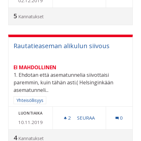
02.12.2019
VAIHDETTAVA ROSKALAVA
5
Kannatukset
Rautatieaseman alikulun siivous
EI MAHDOLLINEN
1. Ehdotan että asematunnelia siivottaisi
paremmin, kuin tähän asti.( Helsinginkään
asematunneli...
Rajaa tulokset aihepiirin mukaan: Yhteisöllisyys
Yhteisöllisyys
LUONTIAIKA
2
2 SEURAAJAA
SEURAA
0
10.11.2019
RAUTATIEASEMAN ALIKULU
4
Kannatukset