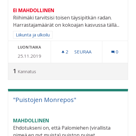
EI MAHDOLLINEN
Riihimäki tarvitsisi toisen täysipitkän radan.
Harrastajamäärät on kokoajan kasvussa tällä...
Rajaa tulokset aihepiirin mukaan: Liikunta ja ulkoilu
Liikunta ja ulkoilu
LUONTIAIKA
2
2 SEURAAJAA
SEURAA
0
25.11.2019
TOINEN TÄYSIPITKÄ FRISB
1
Kannatus
"Puistojen Monrepos"
MAHDOLLINEN
Ehdotukseni on, että Palomiehen (virallista
nimeä en nyt muista) puiston puiset