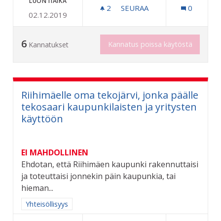
LUONTIAIKA
2
2 SEURAAJAA
SEURAA
0
02.12.2019
TAITEEN PERUSOPETUSTA
6
Kannatus poissa käytöstä
Kannatukset
Riihimäelle oma tekojärvi, jonka päälle
tekosaari kaupunkilaisten ja yritysten
käyttöön
EI MAHDOLLINEN
Ehdotan, että Riihimäen kaupunki rakennuttaisi
ja toteuttaisi jonnekin päin kaupunkia, tai
hieman...
Rajaa tulokset aihepiirin mukaan: Yhteisöllisyys
Yhteisöllisyys