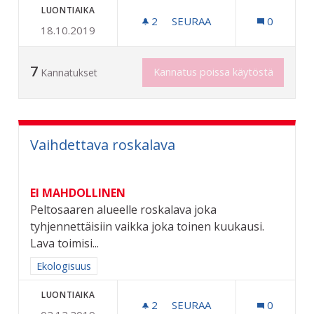
LUONTIAIKA
2
2 SEURAAJAA
SEURAA
0
18.10.2019
SIIRRELTÄVÄ NOPEUSNÄ
7
Kannatus poissa käytöstä
Kannatukset
Vaihdettava roskalava
EI MAHDOLLINEN
Peltosaaren alueelle roskalava joka
tyhjennettäisiin vaikka joka toinen kuukausi.
Lava toimisi...
Rajaa tulokset aihepiirin mukaan: Ekologisuus
Ekologisuus
LUONTIAIKA
2
2 SEURAAJAA
SEURAA
0