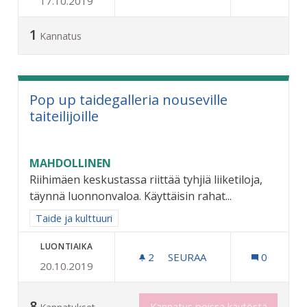
17.10.2019
LATUJEN JA JÄÄKENTTIEN
1
Kannatus
Pop up taidegalleria nouseville
taiteilijoille
MAHDOLLINEN
Riihimäen keskustassa riittää tyhjiä liiketiloja,
täynnä luonnonvaloa. Käyttäisin rahat...
Rajaa tulokset aihepiirin mukaan: Taide ja kulttuuri
Taide ja kulttuuri
LUONTIAIKA
2
2 SEURAAJAA
SEURAA
0
20.10.2019
POP UP TAIDEGALLERIA NO
8
Kannatus poissa käytöstä