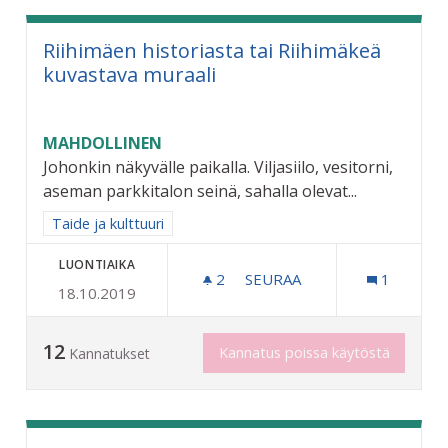
Riihimäen historiasta tai Riihimäkeä
kuvastava muraali
MAHDOLLINEN
Johonkin näkyvälle paikalla. Viljasiilo, vesitorni,
aseman parkkitalon seinä, sahalla olevat...
Rajaa tulokset aihepiirin mukaan: Taide ja kulttuuri
Taide ja kulttuuri
LUONTIAIKA
2
2 SEURAAJAA
SEURAA
1
18.10.2019
RIIHIMÄEN HISTORIASTA T
12
Kannatus poissa käytöstä
Kannatukset