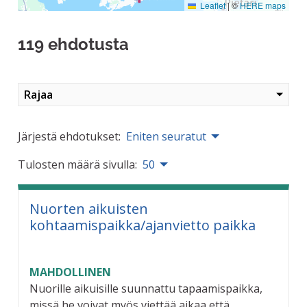
Leaflet
|
©
HERE maps
119 ehdotusta
Rajaa
Järjestä ehdotukset:
Eniten seuratut
Tulosten määrä sivulla:
50
Nuorten aikuisten
kohtaamispaikka/ajanvietto paikka
MAHDOLLINEN
Nuorille aikuisille suunnattu tapaamispaikka,
missä he voivat myös viettää aikaa että