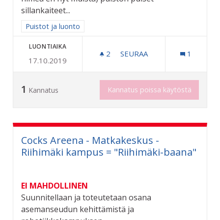
sillankaiteet...
Rajaa tulokset aihepiirin mukaan: Puistot ja luonto
Puistot ja luonto
LUONTIAIKA
2
2 SEURAAJAA
SEURAA
1
17.10.2019
"PUISTOJEN MONREPOS"
1
Kannatus poissa käytöstä
Kannatus
Cocks Areena - Matkakeskus -
Riihimäki kampus = "Riihimäki-baana"
EI MAHDOLLINEN
Suunnitellaan ja toteutetaan osana
asemanseudun kehittämistä ja