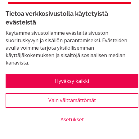
Erkyläntien säästökohde
Tietoa verkkosivustolla käytetyistä
evästeistä
Käytämme sivustollamme evästeitä sivuston
EI MAHDOLLINEN
suorituskyvyn ja sisällön parantamiseksi. Evästeiden
Nyt on jo aika laittaa stoppi Erkyläntien
avulla voimme tarjota yksilöllisemmän
suunnitelmille, jo yksistään säästösyistä.
käyttäjäkokemuksen ja sisältöjä sosiaalisen median
Yksikään muu...
kanavista.
Rajaa tulokset aihepiirin mukaan: Rakennettu ympäristö
Rakennettu ympäristö
LUONTIAIKA
Hyväksy kaikki
2
2 SEURAAJAA
SEURAA
0
05.11.2019
ERKYLÄNTIEN SÄÄSTÖKO
Vain välttämättömät
1
Kannatus
Asetukset
Uimahallille bussilinja päivittäin