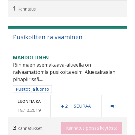
1
Kannatus
Pusikoitten raivaaminen
MAHDOLLINEN
Riihimäen asemakaava-alueella on
raivaamattomia pusikoita esim: Aluesairaalan
pihapiirissä....
Rajaa tulokset aihepiirin mukaan: Puistot ja luonto
Puistot ja luonto
LUONTIAIKA
2
2 SEURAAJAA
SEURAA
1
18.10.2019
PUSIKOITTEN RAIVAAMINE
3
Kannatus poissa käytöstä
Kannatukset