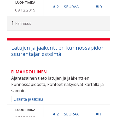
LUONTIAIKA
2
2 SEURAAJAA
SEURAA
0
09.12.2019
KARPALOVILJELMÄ SAMMA
1
Kannatus
Latujen ja jääkenttien kunnossapidon
seurantajärjestelmä
EI MAHDOLLINEN
Ajantasainen tieto latujen ja jääkenttien
kunnossapidosta, kohteet näkyisivät kartalla ja
samoin...
Rajaa tulokset aihepiirin mukaan: Liikunta ja ulkoilu
Liikunta ja ulkoilu
LUONTIAIKA
2
2 SEURAAJAA
SEURAA
1