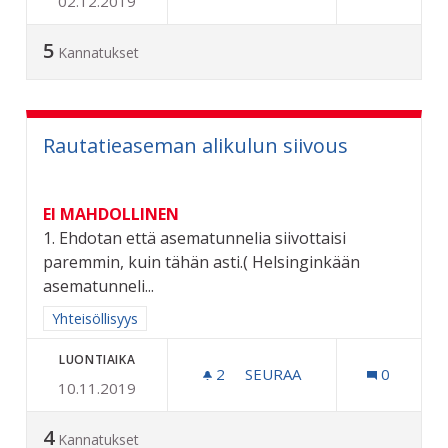
02.12.2019
VAIHDETTAVA ROSKALAVA
5
Kannatukset
Rautatieaseman alikulun siivous
EI MAHDOLLINEN
1. Ehdotan että asematunnelia siivottaisi
paremmin, kuin tähän asti.( Helsinginkään
asematunneli...
Rajaa tulokset aihepiirin mukaan: Yhteisöllisyys
Yhteisöllisyys
LUONTIAIKA
2
2 SEURAAJAA
SEURAA
0
10.11.2019
RAUTATIEASEMAN ALIKULU
4
Kannatukset