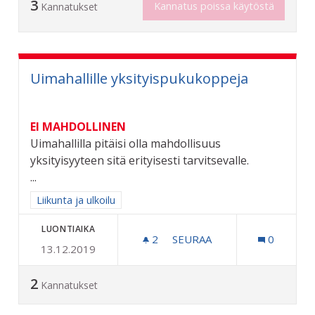
3
Kannatus poissa käytöstä
Kannatukset
Uimahallille yksityispukukoppeja
EI MAHDOLLINEN
Uimahallilla pitäisi olla mahdollisuus
yksityisyyteen sitä erityisesti tarvitsevalle.
...
Rajaa tulokset aihepiirin mukaan: Liikunta ja ulkoilu
Liikunta ja ulkoilu
LUONTIAIKA
2
2 SEURAAJAA
SEURAA
0
13.12.2019
UIMAHALLILLE YKSITYISP
2
Kannatukset