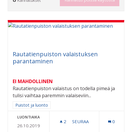
Kannatukset
Rautatienpuiston valaistuksen
parantaminen
EI MAHDOLLINEN
Rautatienpuiston valaistus on todella pimeä ja
tulisi vaihtaa paremmin valaiseviin...
Rajaa tulokset aihepiirin mukaan: Puistot ja luonto
Puistot ja luonto
LUONTIAIKA
2
2 SEURAAJAA
SEURAA
0
26.10.2019
RAUTATIENPUISTON VALA