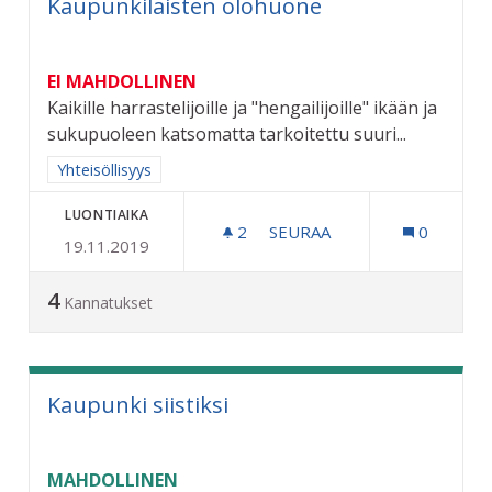
Kaupunkilaisten olohuone
EI MAHDOLLINEN
Kaikille harrastelijoille ja "hengailijoille" ikään ja
sukupuoleen katsomatta tarkoitettu suuri...
Rajaa tulokset aihepiirin mukaan: Yhteisöllisyys
Yhteisöllisyys
LUONTIAIKA
2
2 SEURAAJAA
SEURAA
0
19.11.2019
KAUPUNKILAISTEN OLOH
4
Kannatukset
Kaupunki siistiksi
MAHDOLLINEN