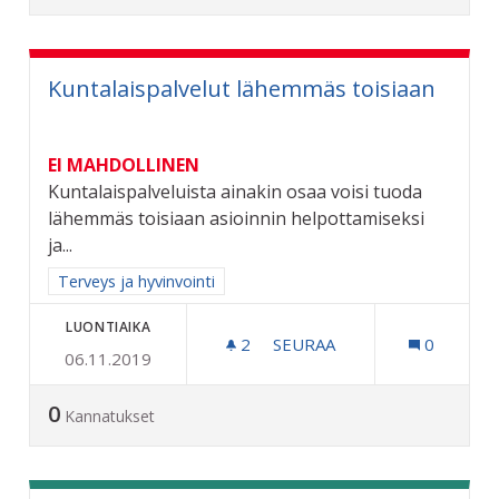
Kuntalaispalvelut lähemmäs toisiaan
EI MAHDOLLINEN
Kuntalaispalveluista ainakin osaa voisi tuoda
lähemmäs toisiaan asioinnin helpottamiseksi
ja...
Rajaa tulokset aihepiirin mukaan: Terveys ja hyvinvointi
Terveys ja hyvinvointi
LUONTIAIKA
2
2 SEURAAJAA
SEURAA
0
06.11.2019
KUNTALAISPALVELUT LÄH
0
Kannatukset