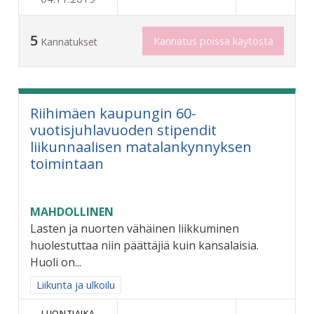
5
Kannatus poissa käytöstä
Kannatukset
Riihimäen kaupungin 60-
vuotisjuhlavuoden stipendit
liikunnaalisen matalankynnyksen
toimintaan
MAHDOLLINEN
Lasten ja nuorten vähäinen liikkuminen
huolestuttaa niin päättäjiä kuin kansalaisia.
Huoli on...
Rajaa tulokset aihepiirin mukaan: Liikunta ja ulkoilu
Liikunta ja ulkoilu
LUONTIAIKA