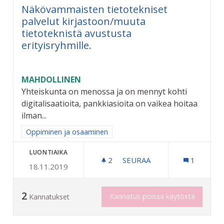
Näkövammaisten tietotekniset
palvelut kirjastoon/muuta
tietoteknistä avustusta
erityisryhmille.
MAHDOLLINEN
Yhteiskunta on menossa ja on mennyt kohti
digitalisaatioita, pankkiasioita on vaikea hoitaa
ilman...
Rajaa tulokset aihepiirin mukaan: Oppiminen ja osaaminen
Oppiminen ja osaaminen
LUONTIAIKA
2
2 SEURAAJAA
SEURAA
1
18.11.2019
NÄKÖVAMMAISTEN TIETOTE
2
Kannatus poissa käytöstä
Kannatukset