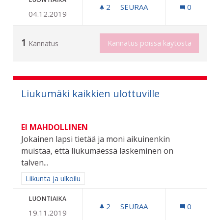
2
2 SEURAAJAA
SEURAA
0
04.12.2019
RIIHIMÄEN KAUPUNGIN 6
1
Kannatus poissa käytöstä
Kannatus
Liukumäki kaikkien ulottuville
EI MAHDOLLINEN
Jokainen lapsi tietää ja moni aikuinenkin
muistaa, että liukumäessä laskeminen on
talven...
Rajaa tulokset aihepiirin mukaan: Liikunta ja ulkoilu
Liikunta ja ulkoilu
LUONTIAIKA
2
2 SEURAAJAA
SEURAA
0
19.11.2019
LIUKUMÄKI KAIKKIEN ULO