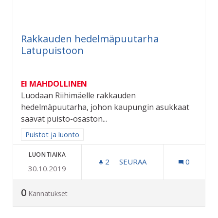
Rakkauden hedelmäpuutarha
Latupuistoon
EI MAHDOLLINEN
Luodaan Riihimäelle rakkauden
hedelmäpuutarha, johon kaupungin asukkaat
saavat puisto-osaston...
Rajaa tulokset aihepiirin mukaan: Puistot ja luonto
Puistot ja luonto
LUONTIAIKA
2
2 SEURAAJAA
SEURAA
0
30.10.2019
RAKKAUDEN HEDELMÄPUU
0
Kannatukset