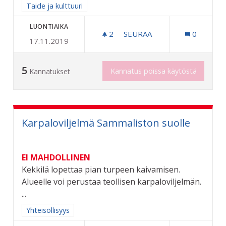
Rajaa tulokset aihepiirin mukaan: Taide ja kulttuuri
Taide ja kulttuuri
LUONTIAIKA
2
2 SEURAAJAA
SEURAA
0
17.11.2019
OSALLISTAVA KATUTAIDEP
5
Kannatus poissa käytöstä
Kannatukset
Karpaloviljelmä Sammaliston suolle
EI MAHDOLLINEN
Kekkilä lopettaa pian turpeen kaivamisen.
Alueelle voi perustaa teollisen karpaloviljelmän.
...
Rajaa tulokset aihepiirin mukaan: Yhteisöllisyys
Yhteisöllisyys