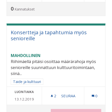
0
Kannatukset
Konsertteja ja tapahtumia myös
senioreille
MAHDOLLINEN
Riihimäellä pitäisi osoittaa määrärahoja myös
senioreille suunnattuun kulttuuritoimintaan,
siinä...
Rajaa tulokset aihepiirin mukaan: Taide ja kulttuuri
Taide ja kulttuuri
LUONTIAIKA
2
2 SEURAAJAA
SEURAA
0
13.12.2019
KONSERTTEJA JA TAPAHTU