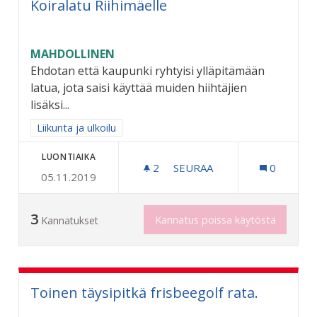
Koiralatu Riihimäelle
MAHDOLLINEN
Ehdotan että kaupunki ryhtyisi ylläpitämään
latua, jota saisi käyttää muiden hiihtäjien
lisäksi...
Rajaa tulokset aihepiirin mukaan: Liikunta ja ulkoilu
Liikunta ja ulkoilu
LUONTIAIKA
2
2 SEURAAJAA
SEURAA
0
05.11.2019
KOIRALATU RIIHIMÄELLE
3
Kannatus poissa käytöstä
Kannatukset
Toinen täysipitkä frisbeegolf rata.