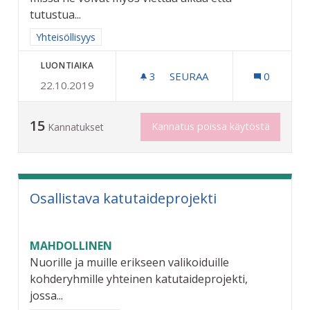
tutustua...
Rajaa tulokset aihepiirin mukaan: Yhteisöllisyys
Yhteisöllisyys
LUONTIAIKA
3
3 SEURAAJAA
SEURAA
0
22.10.2019
NUORTEN AIKUISTEN KOHT
15
Kannatus poissa käytöstä
Kannatukset
Osallistava katutaideprojekti
MAHDOLLINEN
Nuorille ja muille erikseen valikoiduille
kohderyhmille yhteinen katutaideprojekti,
jossa...