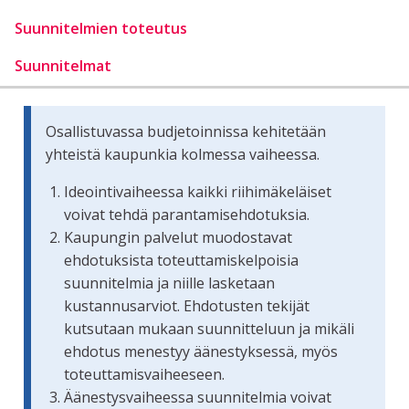
Suunnitelmien toteutus
Suunnitelmat
Osallistuvassa budjetoinnissa kehitetään
yhteistä kaupunkia kolmessa vaiheessa.
Ideointivaiheessa kaikki riihimäkeläiset
voivat tehdä parantamisehdotuksia.
Kaupungin palvelut muodostavat
ehdotuksista toteuttamiskelpoisia
suunnitelmia ja niille lasketaan
kustannusarviot. Ehdotusten tekijät
kutsutaan mukaan suunnitteluun ja mikäli
ehdotus menestyy äänestyksessä, myös
toteuttamisvaiheeseen.
Äänestysvaiheessa suunnitelmia voivat