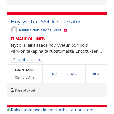
Höyryveturi 554:lle sadekatos
Asukkaiden ehdotukset
EI MAHDOLLINEN
Nyt olisi aika saada höyryveturi 554 pois
varikon takapihalta ruostumasta. Ehdotukseni...
Rajaa tulokset aihepiirin mukaan: Puistot ja luonto
Puistot ja luonto
LUONTIAIKA
2
2 SEURAAJAA
SEURAA
0
02.12.2019
HÖYRYVETURI 554:LLE SA
2
Kannatukset