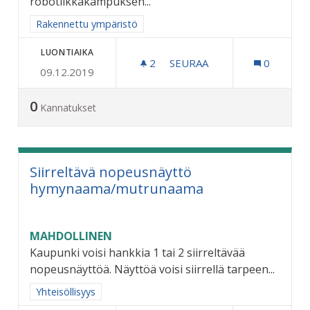
robotiikkakampuksen...
Rajaa tulokset aihepiirin mukaan: Rakennettu ympäristö
Rakennettu ympäristö
LUONTIAIKA
2
2 SEURAAJAA
SEURAA
0
09.12.2019
COCKS AREENA - MATKAKES
0
Kannatukset
Siirreltävä nopeusnäyttö
hymynaama/mutrunaama
MAHDOLLINEN
Kaupunki voisi hankkia 1 tai 2 siirreltävää
nopeusnäyttöä. Näyttöä voisi siirrellä tarpeen...
Rajaa tulokset aihepiirin mukaan: Yhteisöllisyys
Yhteisöllisyys