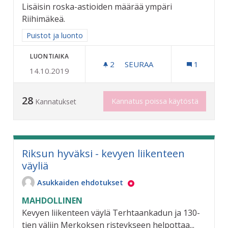
Lisäisin roska-astioiden määrää ympäri
Riihimäkeä.
Rajaa tulokset aihepiirin mukaan: Puistot ja luonto
Puistot ja luonto
LUONTIAIKA
2
2 SEURAAJAA
SEURAA
1
14.10.2019
KAUPUNKI SIISTIKSI
28
Kannatus poissa käytöstä
Kannatukset
Riksun hyväksi - kevyen liikenteen
väyliä
Asukkaiden ehdotukset
MAHDOLLINEN
Kevyen liikenteen väylä Terhtaankadun ja 130-
tien väliin Merkoksen risteykseen helpottaa...