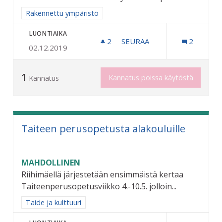
Rajaa tulokset aihepiirin mukaan: Rakennettu ympäristö
Rakennettu ympäristö
LUONTIAIKA
2
2 SEURAAJAA
SEURAA
2
02.12.2019
RIKSUN HYVÄKSI - KEVYEN
1
Kannatus poissa käytöstä
Kannatus
Taiteen perusopetusta alakouluille
MAHDOLLINEN
Riihimäellä järjestetään ensimmäistä kertaa
Taiteenperusopetusviikko 4.-10.5. jolloin...
Rajaa tulokset aihepiirin mukaan: Taide ja kulttuuri
Taide ja kulttuuri