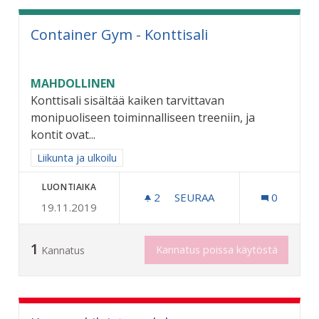
Container Gym - Konttisali
MAHDOLLINEN
Konttisali sisältää kaiken tarvittavan
monipuoliseen toiminnalliseen treeniin, ja
kontit ovat...
Rajaa tulokset aihepiirin mukaan: Liikunta ja ulkoilu
Liikunta ja ulkoilu
LUONTIAIKA
2
2 SEURAAJAA
SEURAA
0
19.11.2019
CONTAINER GYM - KONTTI
1
Kannatus poissa käytöstä
Kannatus