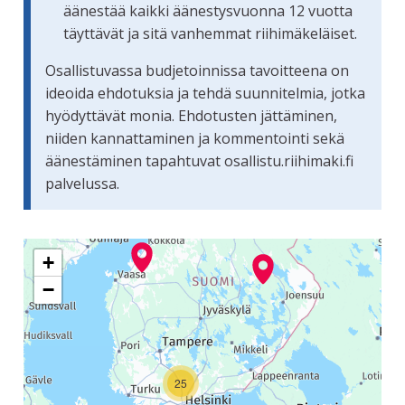
äänestää kaikki äänestysvuonna 12 vuotta
täyttävät ja sitä vanhemmat riihimäkeläiset.
Osallistuvassa budjetoinnissa tavoitteena on
ideoida ehdotuksia ja tehdä suunnitelmia, jotka
hyödyttävät monia. Ehdotusten jättäminen,
niiden kannattaminen ja kommentointi sekä
äänestäminen tapahtuvat osallistu.riihimaki.fi
palvelussa.
Seuraavassa elementissä on kartta, joka esittää tämän siv
+
−
25