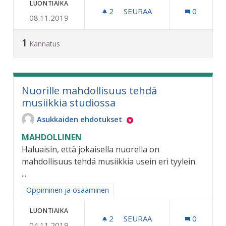
LUONTIAIKA
2
2 SEURAAJAA
SEURAA
0
08.11.2019
RIIHIMÄELLE OMA TEKOJÄ
1
Kannatus
Nuorille mahdollisuus tehdä
musiikkia studiossa
Asukkaiden ehdotukset
MAHDOLLINEN
Haluaisin, että jokaisella nuorella on
mahdollisuus tehdä musiikkia usein eri tyylein.
...
Rajaa tulokset aihepiirin mukaan: Oppiminen ja osaaminen
Oppiminen ja osaaminen
LUONTIAIKA
2
2 SEURAAJAA
SEURAA
0
04.11.2019
NUORILLE MAHDOLLISUUS 