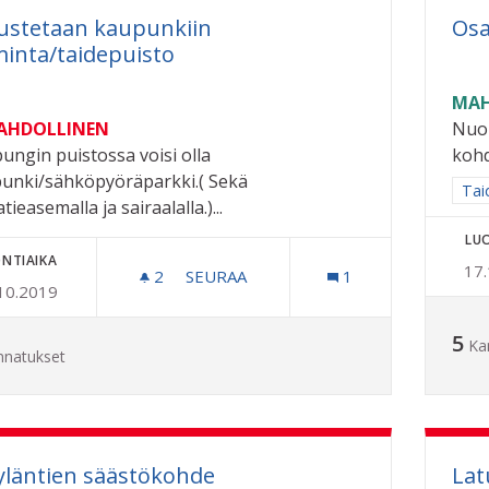
ustetaan kaupunkiin
Osa
minta/taidepuisto
MAH
MAHDOLLINEN
Nuor
ungin puistossa voisi olla
kohd
unki/sähköpyöräparkki.( Sekä
Raj
Taid
tieasemalla ja sairaalalla.)...
LU
NTIAIKA
17
2
2 SEURAAJAA
SEURAA
1
10.2019
PERUSTETAAN KAUPUNKIIN TOIMINT
5
Ka
nnatukset
yläntien säästökohde
Lat