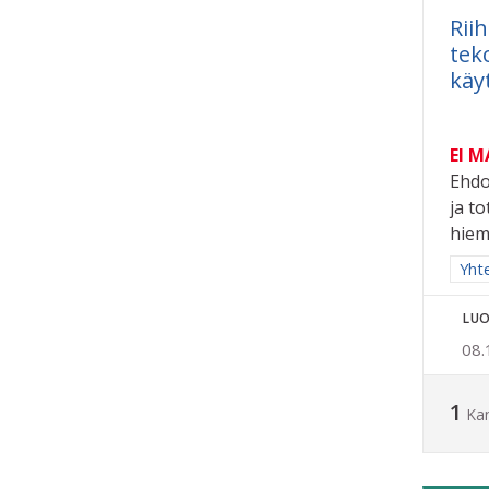
Rii
tek
käy
EI 
Ehdo
ja t
hiem
Raja
Yhte
LUO
08.
1
Ka