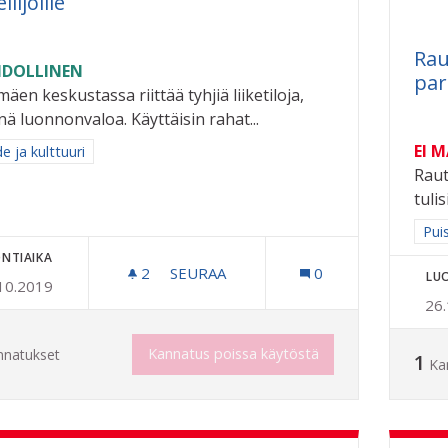
eilijoille
Rau
DOLLINEN
pa
mäen keskustassa riittää tyhjiä liiketiloja,
nä luonnonvaloa. Käyttäisin rahat...
EI 
a tulokset aihepiirin mukaan: Taide ja kulttuuri
e ja kulttuuri
Raut
tuli
Raj
Pui
NTIAIKA
2
2 SEURAAJAA
SEURAA
0
LU
10.2019
POP UP TAIDEGALLERIA NOUSEVILLE 
26
Kannatus poissa käytöstä
nnatukset
1
Ka