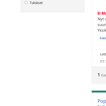
Tulokset
EI 
Nyt 
suun
Yksi
Raj
Rak
LUO
05.
1
Ka
Pop