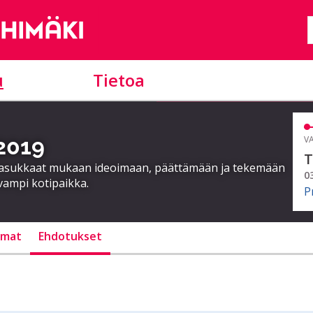
u
Tietoa
 2019
VA
T
a asukkaat mukaan ideoimaan, päättämään ja tekemään
0
vampi kotipaikka.
P
lmat
Ehdotukset