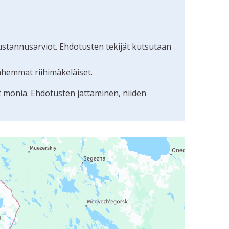
ustannusarviot. Ehdotusten tekijät kutsutaan
nhemmat riihimäkeläiset.
t monia. Ehdotusten jättäminen, niiden
uudunlukijalla, mutta se voi olla vaikeaselkoinen.