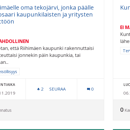
himäelle oma tekojärvi, jonka päälle
Kun
osaari kaupunkilaisten ja yritysten
ttöön
EI 
Kunt
MAHDOLLINEN
lähe
tan, että Riihimäen kaupunki rakennuttaisi
Raj
Ter
oteuttaisi jonnekin päin kaupunkia, tai
an...
a tulokset aihepiirin mukaan: Yhteisöllisyys
isöllisyys
NTIAIKA
LU
2
2 SEURAAJAA
SEURAA
0
11.2019
06
RIIHIMÄELLE OMA TEKOJÄRVI, JONK
0
nnatus
Ka