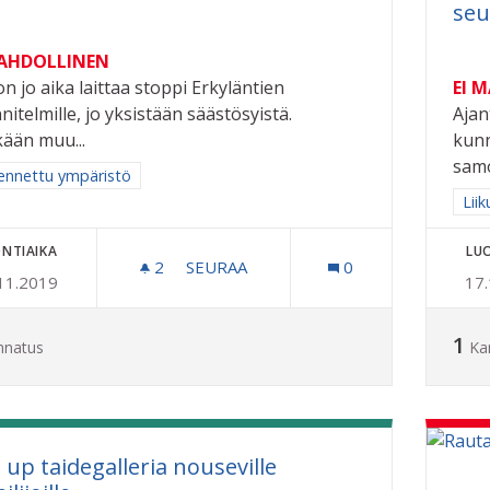
seu
MAHDOLLINEN
on jo aika laittaa stoppi Erkyläntien
EI 
nitelmille, jo yksistään säästösyistä.
Ajan
kään muu...
kunn
samo
aa tulokset aihepiirin mukaan: Rakennettu ympäristö
ennettu ympäristö
Raj
Liik
NTIAIKA
LU
2
2 SEURAAJAA
SEURAA
0
11.2019
17
ERKYLÄNTIEN SÄÄSTÖKOHDE
1
nnatus
Ka
 up taidegalleria nouseville