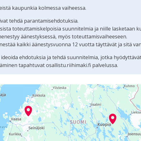
teistä kaupunkia kolmessa vaiheessa.
oivat tehdä parantamisehdotuksia.
ta toteuttamiskelpoisia suunnitelmia ja niille lasketaan k
menestyy äänestyksessä, myös toteuttamisvaiheeseen.
estää kaikki äänestysvuonna 12 vuotta täyttävät ja sitä va
 ideoida ehdotuksia ja tehdä suunnitelmia, jotka hyödyttävä
nen tapahtuvat osallistu.riihimaki.fi palvelussa.
tämän sivun tietueet karttapisteinä. Elementtiä voi käyttää r