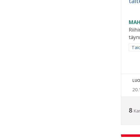
tait
MAH
Riihi
täyn
Raja
Taid
LUO
20.
8
Ka