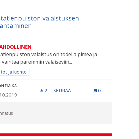
tatienpuiston valaistuksen
rantaminen
MAHDOLLINEN
atienpuiston valaistus on todella pimeä ja
si vaihtaa paremmin valaiseviin...
aa tulokset aihepiirin mukaan: Puistot ja luonto
stot ja luonto
ONTIAIKA
TAITEILIJOILLE
2
2 SEURAAJAA
SEURAA
0
.10.2019
RAUTATIENPUISTON VALAISTUKSEN
nnatus