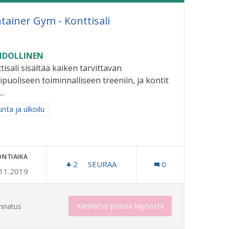
tainer Gym - Konttisali
DOLLINEN
tisali sisältää kaiken tarvittavan
puoliseen toiminnalliseen treeniin, ja kontit
..
aa tulokset aihepiirin mukaan: Liikunta ja ulkoilu
unta ja ulkoilu
ONTIAIKA
2
2 SEURAAJAA
SEURAA
0
.11.2019
ALVELUT KIRJASTOON/MUUTA TIETOTEKNISTÄ AVUSTUSTA ER
CONTAINER GYM - KONTTISALI
Kannatus poissa käytöstä
nnatus