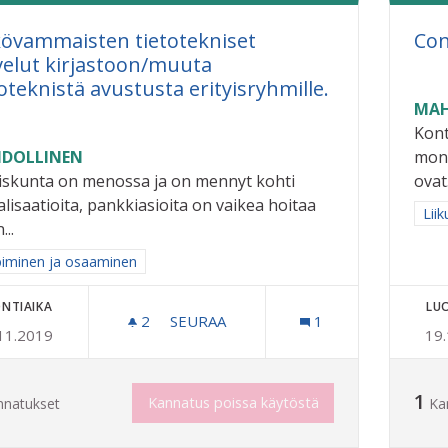
övammaisten tietotekniset
Con
velut kirjastoon/muuta
toteknistä avustusta erityisryhmille.
MAH
Kont
DOLLINEN
moni
iskunta on menossa ja on mennyt kohti
ovat.
alisaatioita, pankkiasioita on vaikea hoitaa
Raj
Liik
...
aa tulokset aihepiirin mukaan: Oppiminen ja osaaminen
iminen ja osaaminen
NTIAIKA
LU
2
2 SEURAAJAA
SEURAA
1
11.2019
19
NÄKÖVAMMAISTEN TIETOTEKNISET P
1
Kannatus poissa käytöstä
nnatukset
Ka