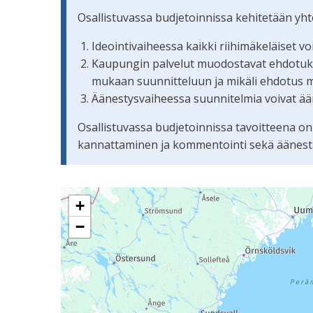
Osallistuvassa budjetoinnissa kehitetään yh
Ideointivaiheessa kaikki riihimäkeläiset v
Kaupungin palvelut muodostavat ehdotuksis
mukaan suunnitteluun ja mikäli ehdotus 
Äänestysvaiheessa suunnitelmia voivat ään
Osallistuvassa budjetoinnissa tavoitteena on
kannattaminen ja kommentointi sekä äänestämi
Seuraavassa elementissä on kartta, joka esittää 
+
−