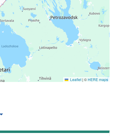
Leaflet
|
©
HERE maps