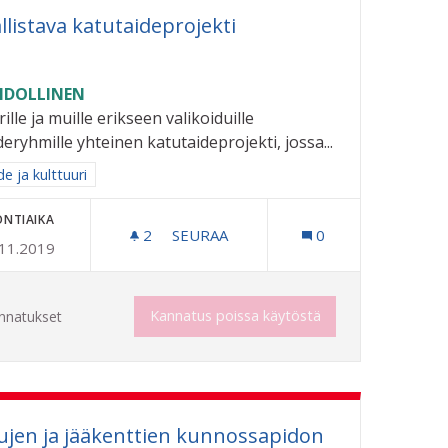
llistava katutaideprojekti
DOLLINEN
ille ja muille erikseen valikoiduille
eryhmille yhteinen katutaideprojekti, jossa...
aa tulokset aihepiirin mukaan: Taide ja kulttuuri
e ja kulttuuri
ONTIAIKA
2
2 SEURAAJAA
SEURAA
0
.11.2019
OSALLISTAVA KATUTAIDEPROJEKTI
A/TAIDEPUISTO
Kannatus poissa käytöstä
nnatukset
ujen ja jääkenttien kunnossapidon