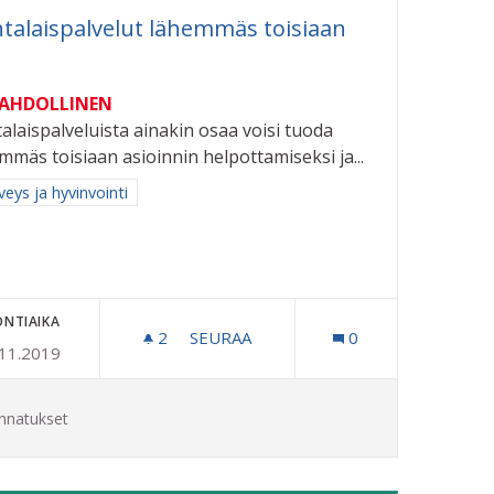
talaispalvelut lähemmäs toisiaan
MAHDOLLINEN
alaispalveluista ainakin osaa voisi tuoda
mmäs toisiaan asioinnin helpottamiseksi ja...
aa tulokset aihepiirin mukaan: Terveys ja hyvinvointi
veys ja hyvinvointi
ONTIAIKA
2
2 SEURAAJAA
SEURAA
0
.11.2019
A PÄÄLLE TEKOSAARI KAUPUNKILAISTEN JA YRITYSTEN KÄYT
KUNTALAISPALVELUT LÄHEMMÄS TO
nnatukset