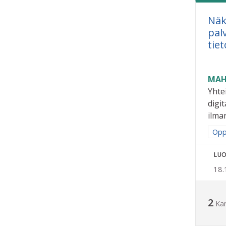
Näk
pal
tie
MAH
Yhte
digit
ilman
Raj
Opp
LUO
18.
2
Ka