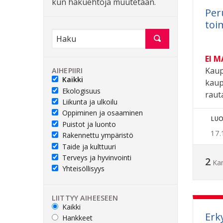
kun hakuehtoja muutetaan.
Per
toi
EI 
Kaup
AIHEPIIRI
Kaikki
kaup
Ekologisuus
rauta
Liikunta ja ulkoilu
Oppiminen ja osaaminen
LUO
Puistot ja luonto
17.
Rakennettu ympäristö
Taide ja kulttuuri
Terveys ja hyvinvointi
2
Ka
Yhteisöllisyys
LIITTYY AIHEESEEN
Kaikki
Erk
Hankkeet