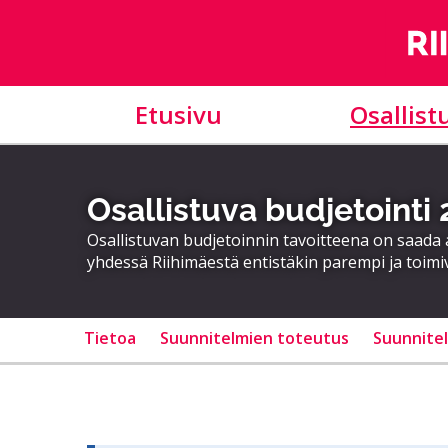
Etusivu
Osallist
Osallistuva budjetointi
Osallistuvan budjetoinnin tavoitteena on saad
yhdessä Riihimäestä entistäkin parempi ja toimi
Tietoa
Suunnitelmien toteutus
Suunnite