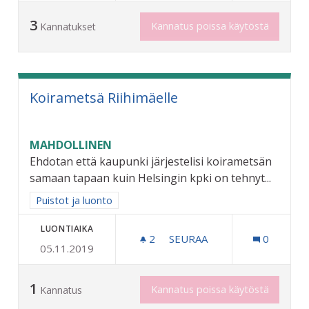
3
Kannatus poissa käytöstä
Kannatukset
Koirametsä Riihimäelle
MAHDOLLINEN
Ehdotan että kaupunki järjestelisi koirametsän
samaan tapaan kuin Helsingin kpki on tehnyt...
Rajaa tulokset aihepiirin mukaan: Puistot ja luonto
Puistot ja luonto
LUONTIAIKA
2
2 SEURAAJAA
SEURAA
0
05.11.2019
KOIRAMETSÄ RIIHIMÄELLE
1
Kannatus poissa käytöstä
Kannatus