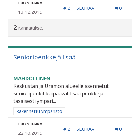
LUONTIAIKA
2
2 SEURAAJAA
SEURAA
0
13.12.2019
UIMAHALLILLE YKSITYISP
2
Kannatukset
Senioripenkkejä lisää
MAHDOLLINEN
Keskustan ja Uramon alueelle asennetut
senioripenkit kaipaavat lisää penkkejä
tasaisesti ympäri...
Rajaa tulokset aihepiirin mukaan: Rakennettu ympäristö
Rakennettu ympäristö
LUONTIAIKA
2
2 SEURAAJAA
SEURAA
0
22.10.2019
SENIORIPENKKEJÄ LISÄÄ