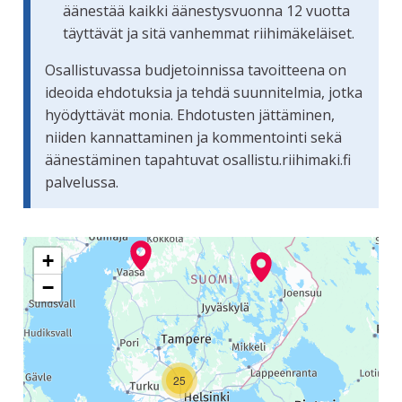
äänestää kaikki äänestysvuonna 12 vuotta
täyttävät ja sitä vanhemmat riihimäkeläiset.
Osallistuvassa budjetoinnissa tavoitteena on
ideoida ehdotuksia ja tehdä suunnitelmia, jotka
hyödyttävät monia. Ehdotusten jättäminen,
niiden kannattaminen ja kommentointi sekä
äänestäminen tapahtuvat osallistu.riihimaki.fi
palvelussa.
Seuraavassa elementissä on kartta, joka esittää tämän siv
+
−
25