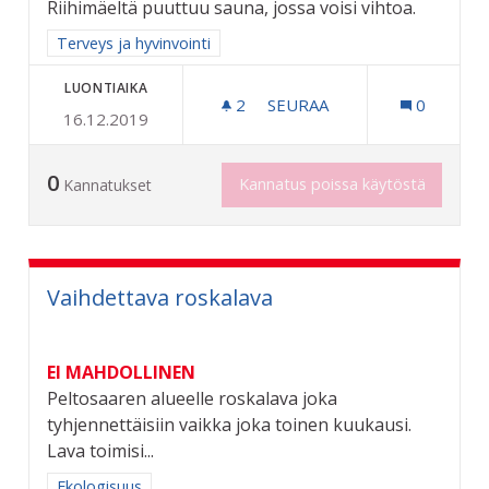
Riihimäeltä puuttuu sauna, jossa voisi vihtoa.
Rajaa tulokset aihepiirin mukaan: Terveys ja hyvinvointi
Terveys ja hyvinvointi
LUONTIAIKA
2
2 SEURAAJAA
SEURAA
0
16.12.2019
VIHTASAUNA RIIHIMÄKELÄI
0
Kannatus poissa käytöstä
Kannatukset
Vaihdettava roskalava
EI MAHDOLLINEN
Peltosaaren alueelle roskalava joka
tyhjennettäisiin vaikka joka toinen kuukausi.
Lava toimisi...
Rajaa tulokset aihepiirin mukaan: Ekologisuus
Ekologisuus