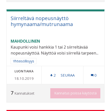
Siirreltävä nopeusnäyttö
hymynaama/mutrunaama
MAHDOLLINEN
Kaupunki voisi hankkia 1 tai 2 siirreltävää
nopeusnäyttöä. Näyttöä voisi siirrellä tarpeen...
Rajaa tulokset aihepiirin mukaan: Yhteisöllisyys
Yhteisöllisyys
LUONTIAIKA
2
2 SEURAAJAA
SEURAA
0
18.10.2019
SIIRRELTÄVÄ NOPEUSNÄ
7
Kannatus poissa käytöstä
Kannatukset