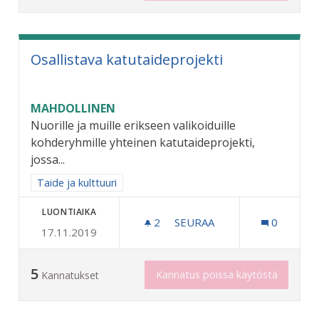
Osallistava katutaideprojekti
MAHDOLLINEN
Nuorille ja muille erikseen valikoiduille
kohderyhmille yhteinen katutaideprojekti,
jossa...
Rajaa tulokset aihepiirin mukaan: Taide ja kulttuuri
Taide ja kulttuuri
LUONTIAIKA
2
2 SEURAAJAA
SEURAA
0
17.11.2019
OSALLISTAVA KATUTAIDEP
5
Kannatus poissa käytöstä
Kannatukset