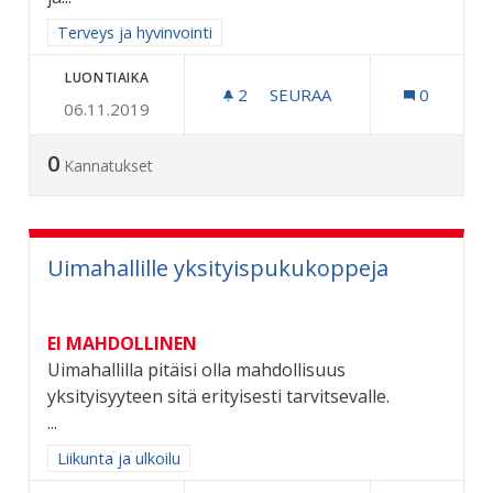
Rajaa tulokset aihepiirin mukaan: Terveys ja hyvinvointi
Terveys ja hyvinvointi
LUONTIAIKA
2
2 SEURAAJAA
SEURAA
0
06.11.2019
KUNTALAISPALVELUT LÄH
0
Kannatukset
Uimahallille yksityispukukoppeja
EI MAHDOLLINEN
Uimahallilla pitäisi olla mahdollisuus
yksityisyyteen sitä erityisesti tarvitsevalle.
...
Rajaa tulokset aihepiirin mukaan: Liikunta ja ulkoilu
Liikunta ja ulkoilu