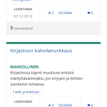
LUONTIAIKA
2
2 SEURAAJAA
SEURAA
0
02.12.2019
VAIHDETTAVA ROSKALAVA
5
Kannatukset
Kirjastoon kahvilanurkkaus
MAHDOLLINEN
Kirjastossa käynti muuttuisi entistä
miellyttävämmäksi, jos kirjojen ja lehtien
lueskelun lomassa...
Rajaa tulokset aihepiirin mukaan: Taide ja kulttuuri
Taide ja kulttuuri
LUONTIAIKA
2
2 SEURAAJAA
SEURAA
0