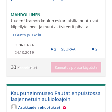
MAHDOLLINEN
Uuden Uramon koulun eskarilaisilta puuttuvat
kiipeilytelineet ja muut aktiviteetit pihalta....
Rajaa tulokset aihepiirin mukaan: Liikunta ja ulkoilu
Liikunta ja ulkoilu
LUONTIAIKA
2
2 SEURAAJAA
SEURAA
2
24.10.2019
URAMON ESKARILAISILLE JA
33
Kannatus poissa käytöstä
Kannatukset
Kaupunginmuseo Rautatienpuistossa
laajennetuin aukioloajoin
Asukkaiden ehdotukset