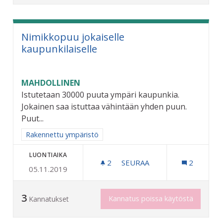
Nimikkopuu jokaiselle
kaupunkilaiselle
MAHDOLLINEN
Istutetaan 30000 puuta ympäri kaupunkia.
Jokainen saa istuttaa vähintään yhden puun.
Puut...
Rajaa tulokset aihepiirin mukaan: Rakennettu ympäristö
Rakennettu ympäristö
LUONTIAIKA
2
2 SEURAAJAA
SEURAA
2
05.11.2019
NIMIKKOPUU JOKAISELLE 
3
Kannatus poissa käytöstä
Kannatukset