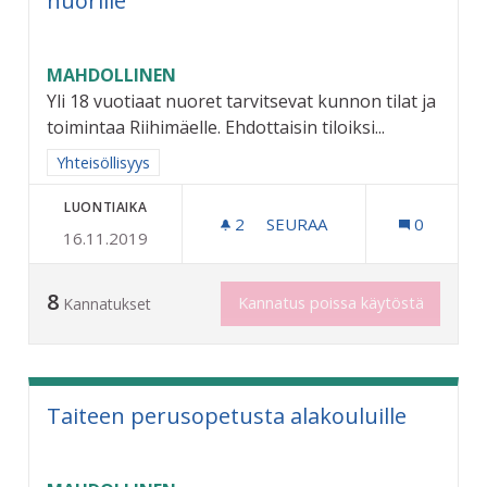
nuorille
MAHDOLLINEN
Yli 18 vuotiaat nuoret tarvitsevat kunnon tilat ja
toimintaa Riihimäelle. Ehdottaisin tiloiksi...
Rajaa tulokset aihepiirin mukaan: Yhteisöllisyys
Yhteisöllisyys
LUONTIAIKA
2
2 SEURAAJAA
SEURAA
0
16.11.2019
OMAT TILAT JA TOIMINTAA
8
Kannatus poissa käytöstä
Kannatukset
Taiteen perusopetusta alakouluille