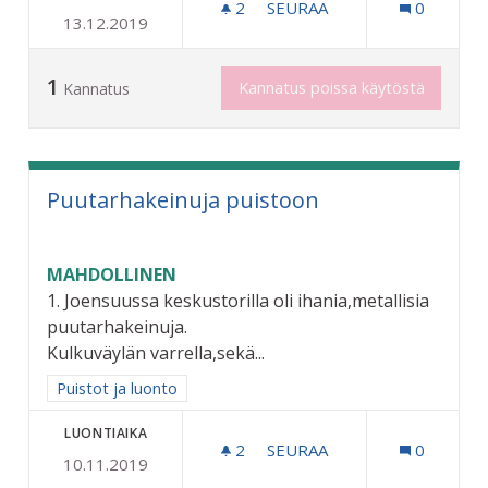
2
2 SEURAAJAA
SEURAA
0
13.12.2019
ESTEETÖN LUONTOREITTI 
1
Kannatus poissa käytöstä
Kannatus
Puutarhakeinuja puistoon
MAHDOLLINEN
1. Joensuussa keskustorilla oli ihania,metallisia
puutarhakeinuja.
Kulkuväylän varrella,sekä...
Rajaa tulokset aihepiirin mukaan: Puistot ja luonto
Puistot ja luonto
LUONTIAIKA
2
2 SEURAAJAA
SEURAA
0
10.11.2019
PUUTARHAKEINUJA PUIST