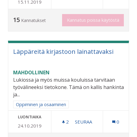
15.11.2019
KIRJASTOON KAHVILANUR
15
Kannatus poissa käytöstä
Kannatukset
Läppäreitä kirjastoon lainattavaksi
MAHDOLLINEN
Lukiossa ja myös muissa kouluissa tarvitaan
työvälineeksi tietokone. Tämä on kallis hankinta
ja...
Rajaa tulokset aihepiirin mukaan: Oppiminen ja osaaminen
Oppiminen ja osaaminen
LUONTIAIKA
2
2 SEURAAJAA
SEURAA
0
24.10.2019
LÄPPÄREITÄ KIRJASTOON 