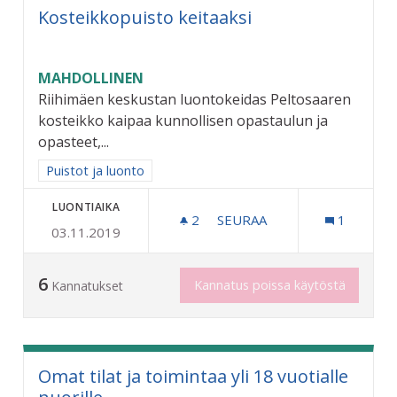
Kosteikkopuisto keitaaksi
MAHDOLLINEN
Riihimäen keskustan luontokeidas Peltosaaren
kosteikko kaipaa kunnollisen opastaulun ja
opasteet,...
Rajaa tulokset aihepiirin mukaan: Puistot ja luonto
Puistot ja luonto
LUONTIAIKA
2
2 SEURAAJAA
SEURAA
1
03.11.2019
KOSTEIKKOPUISTO KEITAA
6
Kannatus poissa käytöstä
Kannatukset
Omat tilat ja toimintaa yli 18 vuotialle