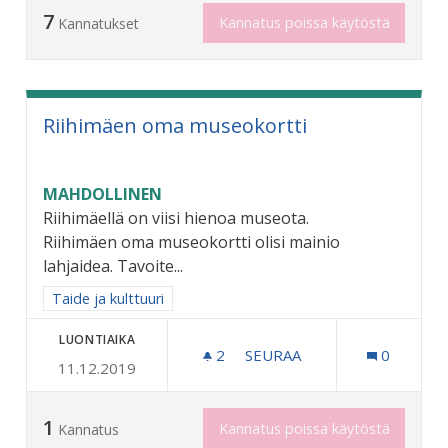
7
Kannatus poissa käytöstä
Kannatukset
Riihimäen oma museokortti
MAHDOLLINEN
Riihimäellä on viisi hienoa museota.
Riihimäen oma museokortti olisi mainio
lahjaidea. Tavoite...
Rajaa tulokset aihepiirin mukaan: Taide ja kulttuuri
Taide ja kulttuuri
LUONTIAIKA
2
2 SEURAAJAA
SEURAA
0
11.12.2019
RIIHIMÄEN OMA MUSEOKO
1
Kannatus poissa käytöstä
Kannatus