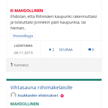
EI MAHDOLLINEN
Ehdotan, että Riihimäen kaupunki rakennuttaisi
ja toteuttaisi jonnekin päin kaupunkia, tai
hieman...
Rajaa tulokset aihepiirin mukaan: Yhteisöllisyys
Yhteisöllisyys
LUONTIAIKA
2
2 SEURAAJAA
SEURAA
0
08.11.2019
RIIHIMÄELLE OMA TEKOJÄ
1
Kannatus
Vihtasauna riihimäkeläisille
Asukkaiden ehdotukset
MAHDOLLINEN