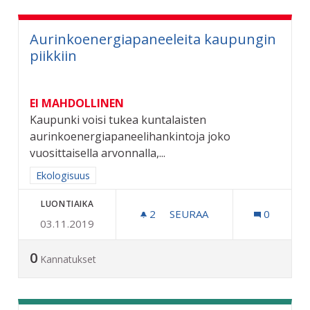
Aurinkoenergiapaneeleita kaupungin
piikkiin
EI MAHDOLLINEN
Kaupunki voisi tukea kuntalaisten
aurinkoenergiapaneelihankintoja joko
vuosittaisella arvonnalla,...
Rajaa tulokset aihepiirin mukaan: Ekologisuus
Ekologisuus
LUONTIAIKA
2
2 SEURAAJAA
SEURAA
0
03.11.2019
AURINKOENERGIAPANEELEI
0
Kannatukset