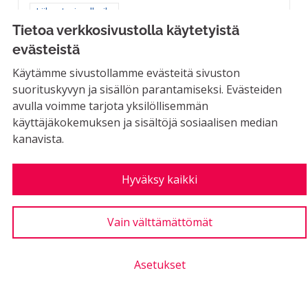
Rajaa tulokset aihepiirin mukaan: Liikunta ja ulkoilu
Liikunta ja ulkoilu
Tietoa verkkosivustolla käytetyistä
LUONTIAIKA
evästeistä
2
2 SEURAAJAA
SEURAA
0
25.11.2019
TOINEN TÄYSIPITKÄ FRISB
Käytämme sivustollamme evästeitä sivuston
suorituskyvyn ja sisällön parantamiseksi. Evästeiden
1
Kannatus
avulla voimme tarjota yksilöllisemmän
käyttäjäkokemuksen ja sisältöjä sosiaalisen median
kanavista.
Iltavahtimestari Kierrätyskeskukseen
Hyväksy kaikki
Asukkaiden ehdotukset
MAHDOLLINEN
Iltavahtimestari Kierrätyskeskuksella
Vain välttämättömät
mahdollistaisi iltatoiminnan järjestämisen ja
valvonnan.
Asetukset
...
Rajaa tulokset aihepiirin mukaan: Yhteisöllisyys
Yhteisöllisyys