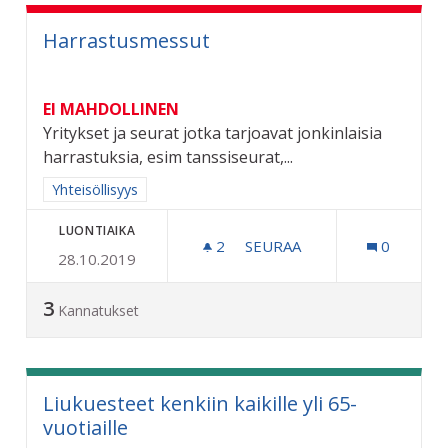
Harrastusmessut
EI MAHDOLLINEN
Yritykset ja seurat jotka tarjoavat jonkinlaisia
harrastuksia, esim tanssiseurat,...
Rajaa tulokset aihepiirin mukaan: Yhteisöllisyys
Yhteisöllisyys
LUONTIAIKA
2
2 SEURAAJAA
SEURAA
0
28.10.2019
HARRASTUSMESSUT
3
Kannatukset
Liukuesteet kenkiin kaikille yli 65-
vuotiaille