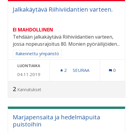
Jalkakäytävä Riihiviidantien varteen.
EI MAHDOLLINEN
Tehdään jalkakäytävä Riihiviidantien varteen,
jossa nopeusrajoitus 80. Monien pyöräilijöiden...
Rajaa tulokset aihepiirin mukaan: Rakennettu ympäristö
Rakennettu ympäristö
LUONTIAIKA
2
2 SEURAAJAA
SEURAA
0
04.11.2019
JALKAKÄYTÄVÄ RIIHIVIIDA
2
Kannatukset
Marjapensaita ja hedelmäpuita
puistoihin