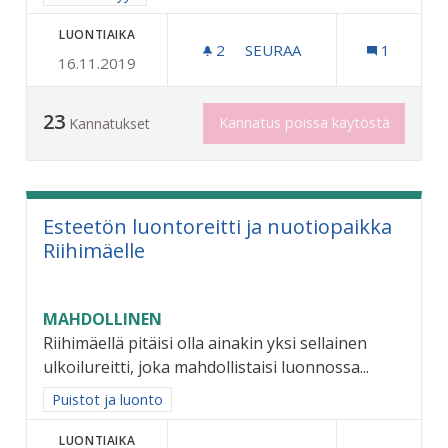
LUONTIAIKA
2
2 SEURAAJAA
SEURAA
1
16.11.2019
LAPSILLE ILMAINEN SISÄLE
23
Kannatus poissa käytöstä
Kannatukset
Esteetön luontoreitti ja nuotiopaikka
Riihimäelle
MAHDOLLINEN
Riihimäellä pitäisi olla ainakin yksi sellainen
ulkoilureitti, joka mahdollistaisi luonnossa...
Rajaa tulokset aihepiirin mukaan: Puistot ja luonto
Puistot ja luonto
LUONTIAIKA