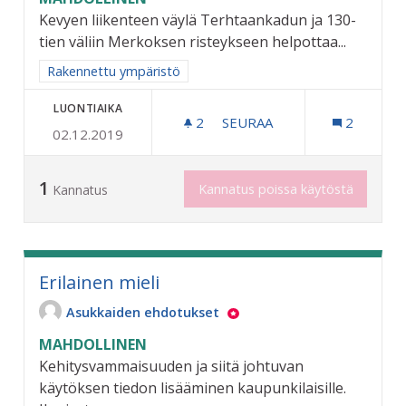
Kevyen liikenteen väylä Terhtaankadun ja 130-
tien väliin Merkoksen risteykseen helpottaa...
Rajaa tulokset aihepiirin mukaan: Rakennettu ympäristö
Rakennettu ympäristö
LUONTIAIKA
2
2 SEURAAJAA
SEURAA
2
02.12.2019
RIKSUN HYVÄKSI - KEVYEN
1
Kannatus poissa käytöstä
Kannatus
Erilainen mieli
Asukkaiden ehdotukset
MAHDOLLINEN
Kehitysvammaisuuden ja siitä johtuvan
käytöksen tiedon lisääminen kaupunkilaisille.