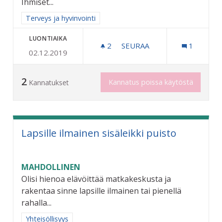
Ihmiset...
Rajaa tulokset aihepiirin mukaan: Terveys ja hyvinvointi
Terveys ja hyvinvointi
LUONTIAIKA
2
2 SEURAAJAA
SEURAA
1
02.12.2019
ERILAINEN MIELI
2
Kannatus poissa käytöstä
Kannatukset
Lapsille ilmainen sisäleikki puisto
MAHDOLLINEN
Olisi hienoa elävöittää matkakeskusta ja
rakentaa sinne lapsille ilmainen tai pienellä
rahalla...
Rajaa tulokset aihepiirin mukaan: Yhteisöllisyys
Yhteisöllisyys