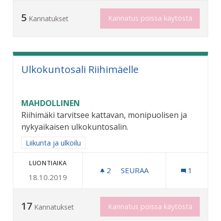
5
Kannatus poissa käytöstä
Kannatukset
Ulkokuntosali Riihimäelle
MAHDOLLINEN
Riihimäki tarvitsee kattavan, monipuolisen ja
nykyaikaisen ulkokuntosalin.
Rajaa tulokset aihepiirin mukaan: Liikunta ja ulkoilu
Liikunta ja ulkoilu
LUONTIAIKA
2
2 SEURAAJAA
SEURAA
1
18.10.2019
ULKOKUNTOSALI RIIHIMÄ
17
Kannatus poissa käytöstä
Kannatukset