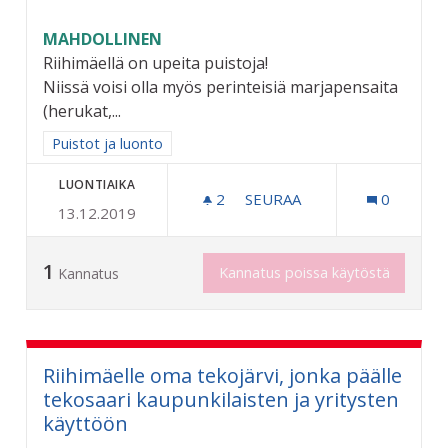
MAHDOLLINEN
Riihimäellä on upeita puistoja!
Niissä voisi olla myös perinteisiä marjapensaita
(herukat,...
Rajaa tulokset aihepiirin mukaan: Puistot ja luonto
Puistot ja luonto
LUONTIAIKA
2
2 SEURAAJAA
SEURAA
0
13.12.2019
MARJAPENSAITA JA HEDEL
1
Kannatus poissa käytöstä
Kannatus
Riihimäelle oma tekojärvi, jonka päälle
tekosaari kaupunkilaisten ja yritysten
käyttöön