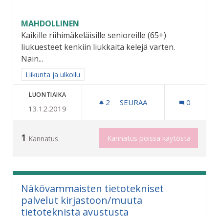
MAHDOLLINEN
Kaikille riihimäkeläisille senioreille (65+)
liukuesteet kenkiin liukkaita kelejä varten.
Näin...
Rajaa tulokset aihepiirin mukaan: Liikunta ja ulkoilu
Liikunta ja ulkoilu
LUONTIAIKA
2
2 SEURAAJAA
SEURAA
0
13.12.2019
LIUKUESTEET KENKIIN KAIK
1
Kannatus poissa käytöstä
Kannatus
Näkövammaisten tietotekniset
palvelut kirjastoon/muuta
tietoteknistä avustusta