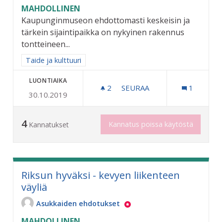
MAHDOLLINEN
Kaupunginmuseon ehdottomasti keskeisin ja
tärkein sijaintipaikka on nykyinen rakennus
tontteineen...
Rajaa tulokset aihepiirin mukaan: Taide ja kulttuuri
Taide ja kulttuuri
LUONTIAIKA
2
2 SEURAAJAA
SEURAA
1
30.10.2019
KAUPUNGINMUSEO RAUTAT
4
Kannatus poissa käytöstä
Kannatukset
Riksun hyväksi - kevyen liikenteen
väyliä
Asukkaiden ehdotukset
MAHDOLLINEN