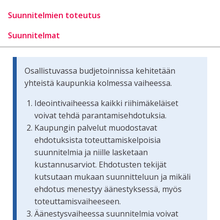
Suunnitelmien toteutus
Suunnitelmat
Osallistuvassa budjetoinnissa kehitetään
yhteistä kaupunkia kolmessa vaiheessa.
Ideointivaiheessa kaikki riihimäkeläiset
voivat tehdä parantamisehdotuksia.
Kaupungin palvelut muodostavat
ehdotuksista toteuttamiskelpoisia
suunnitelmia ja niille lasketaan
kustannusarviot. Ehdotusten tekijät
kutsutaan mukaan suunnitteluun ja mikäli
ehdotus menestyy äänestyksessä, myös
toteuttamisvaiheeseen.
Äänestysvaiheessa suunnitelmia voivat