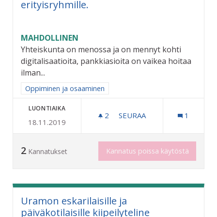
erityisryhmille.
MAHDOLLINEN
Yhteiskunta on menossa ja on mennyt kohti
digitalisaatioita, pankkiasioita on vaikea hoitaa
ilman...
Rajaa tulokset aihepiirin mukaan: Oppiminen ja osaaminen
Oppiminen ja osaaminen
LUONTIAIKA
2
2 SEURAAJAA
SEURAA
1
18.11.2019
NÄKÖVAMMAISTEN TIETOTE
2
Kannatus poissa käytöstä
Kannatukset
Uramon eskarilaisille ja
päiväkotilaisille kiipeilyteline