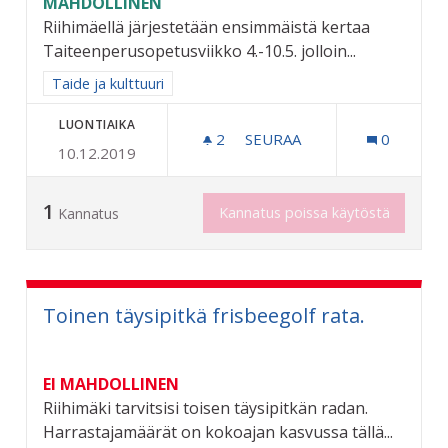
MAHDOLLINEN
Riihimäellä järjestetään ensimmäistä kertaa
Taiteenperusopetusviikko 4.-10.5. jolloin...
Rajaa tulokset aihepiirin mukaan: Taide ja kulttuuri
Taide ja kulttuuri
LUONTIAIKA
2
2 SEURAAJAA
SEURAA
0
10.12.2019
TAITEEN PERUSOPETUSTA
1
Kannatus poissa käytöstä
Kannatus
Toinen täysipitkä frisbeegolf rata.
EI MAHDOLLINEN
Riihimäki tarvitsisi toisen täysipitkän radan.
Harrastajamäärät on kokoajan kasvussa tällä...