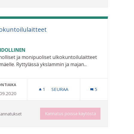
okuntoilulaitteet
DOLLINEN
olliset ja monipuoliset ulkokuntoilulaitteet
imäelle. Ryttylässä ykslammin ja majan...
ONTIAIKA
1
1 SEURAAJA
SEURAA
5
.09.2020
N KOHENTAMINEN
ULKOKUNTOILULAITTEET
Kannatus poissa käytöstä
annatukset