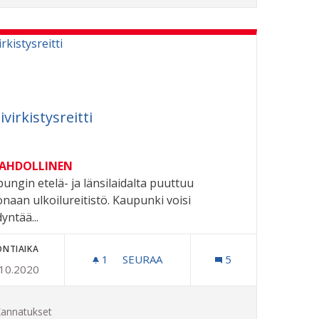
ivirkistysreitti
MAHDOLLINEN
ungin etelä- ja länsilaidalta puuttuu
naan ulkoilureitistö. Kaupunki voisi
yntää...
ONTIAIKA
1
1 SEURAAJA
SEURAA
5
.10.2020
TAKAISIN RIIHIMÄELLE
LÄHIVIRKISTYSREITTI
annatukset