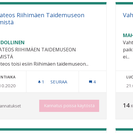
ateos Riihimäen Taidemuseon
Vah
mistä
MAH
DOLLINEN
Vaht
ATEOS RIIHIMÄEN TAIDEMUSEON
paik
MISTÄ
ei...
teos toisi esiin Riihimäen taidemuseon...
NTIAIKA
LU
1
1 SEURAAJA
SEURAA
4
10.2020
21
KUVATEOS RIIHIMÄEN TAIDEMUSEO
14
Kannatus poissa käytöstä
annatukset
K