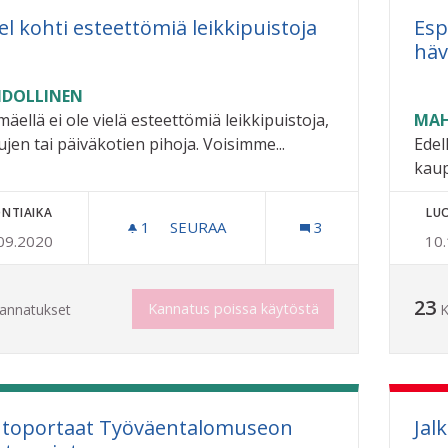
el kohti esteettömiä leikkipuistoja
Esp
häv
DOLLINEN
mäellä ei ole vielä esteettömiä leikkipuistoja,
MAH
ujen tai päiväkotien pihoja. Voisimme...
Edel
kaup
NTIAIKA
LU
1
1 SEURAAJA
SEURAA
3
09.2020
10
ASKEL KOHTI ESTEETTÖMIÄ LEIKKIP
23
Kannatus poissa käytöstä
annatukset
K
toportaat Työväentalomuseon
Jal