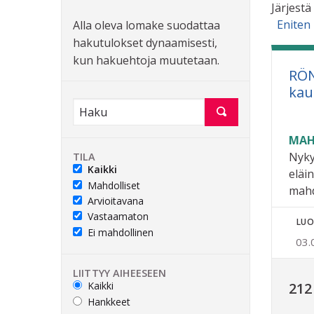
Järjestä
Eniten
Alla oleva lomake suodattaa
hakutulokset dynaamisesti,
kun hakuehtoja muutetaan.
RÖN
kau
MAH
Nyky
TILA
Kaikki
eläi
Mahdolliset
mahd
Arvioitavana
Vastaamaton
LUO
Ei mahdollinen
03.
LIITTYY AIHEESEEN
Kaikki
212
Hankkeet