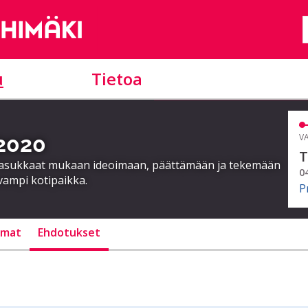
u
Tietoa
 2020
VA
T
a asukkaat mukaan ideoimaan, päättämään ja tekemään
0
vampi kotipaikka.
P
lmat
Ehdotukset