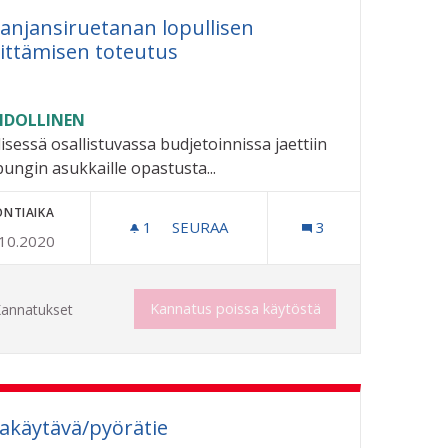
anjansiruetanan lopullisen
ittämisen toteutus
DOLLINEN
lisessä osallistuvassa budjetoinnissa jaettiin
ungin asukkaille opastusta...
ONTIAIKA
1
1 SEURAAJA
SEURAA
3
.10.2020
UISTOJA
ESPANJANSIRUETANAN LOPULLISEN
Kannatus poissa käytöstä
annatukset
kakäytävä/pyörätie