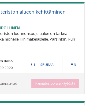
teriston alueen kehittäminen
DOLLINEN
eriston luonnonsuojelualue on tärkeä
ka monelle riihimäkeläiselle. Varsinkin, kun
ONTIAIKA
1
1 SEURAAJA
SEURAA
3
.09.2020
N HELMISTÄ
VAHTERISTON ALUEEN KEHITTÄMIN
Kannatus poissa käytöstä
annatukset