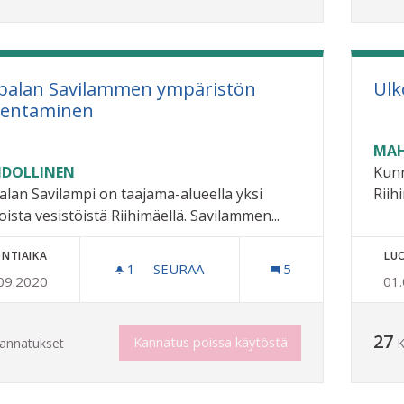
palan Savilammen ympäristön
Ulk
entaminen
MAH
DOLLINEN
Kunn
alan Savilampi on taajama-alueella yksi
Riih
oista vesistöistä Riihimäellä. Savilammen...
NTIAIKA
LU
1
1 SEURAAJA
SEURAA
5
09.2020
01
JUPPALAN SAVILAMMEN YMPÄRISTÖ
27
Kannatus poissa käytöstä
annatukset
K