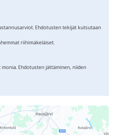
ustannusarviot. Ehdotusten tekijät kutsutaan
nhemmat riihimäkeläiset.
t monia. Ehdotusten jättäminen, niiden
uudunlukijalla, mutta se voi olla vaikeaselkoinen.