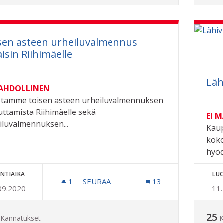
sen asteen urheiluvalmennus
aisin Riihimäelle
Läh
MAHDOLLINEN
tamme toisen asteen urheiluvalmennuksen
uttamista Riihimäelle sekä
EI 
iluvalmennuksen...
Kaup
koko
hyöd
NTIAIKA
LU
1
1 SEURAAJA
SEURAA
13
09.2020
11
TOISEN ASTEEN URHEILUVALMENNUS 
25
Kannatukset
K