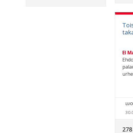
Toi
tak
EI 
Ehdo
pala
urhe
LUO
30.
278