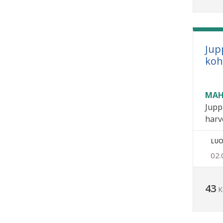
Jup
koh
MAH
Jupp
harv
LUO
02.
43
K