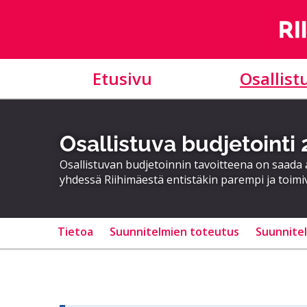
Etusivu
Osallist
Osallistuva budjetointi
Osallistuvan budjetoinnin tavoitteena on saad
yhdessä Riihimäestä entistäkin parempi ja toimi
Tietoa
Suunnitelmien toteutus
Suunnite