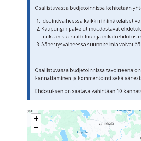
Osallistuvassa budjetoinnissa kehitetään yh
Ideointivaiheessa kaikki riihimäkeläiset v
Kaupungin palvelut muodostavat ehdotuksis
mukaan suunnitteluun ja mikäli ehdotus 
Äänestysvaiheessa suunnitelmia voivat ään
Osallistuvassa budjetoinnissa tavoitteena on
kannattaminen ja kommentointi sekä äänestämi
Ehdotuksen on saatava vähintään 10 kannatu
Seuraavassa elementissä on kartta, joka esittää 
+
−