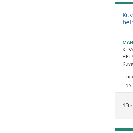
Kuv
hel
MAH
KUV
HEL
Kuva
LUO
09.
13
K