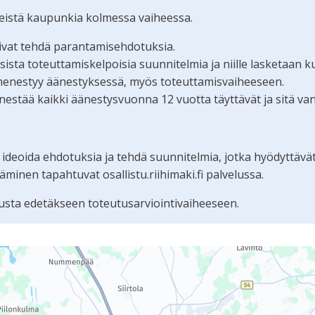
teistä kaupunkia kolmessa vaiheessa.
oivat tehdä parantamisehdotuksia.
ta toteuttamiskelpoisia suunnitelmia ja niille lasketaan k
menestyy äänestyksessä, myös toteuttamisvaiheeseen.
estää kaikki äänestysvuonna 12 vuotta täyttävät ja sitä va
 ideoida ehdotuksia ja tehdä suunnitelmia, jotka hyödyttävä
nen tapahtuvat osallistu.riihimaki.fi palvelussa.
sta edetäkseen toteutusarviointivaiheeseen.
tämän sivun tietueet karttapisteinä. Elementtiä voi käyttää r