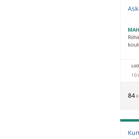
Ask
MAH
Riihi
koul
LUO
10.
84
K
Kun