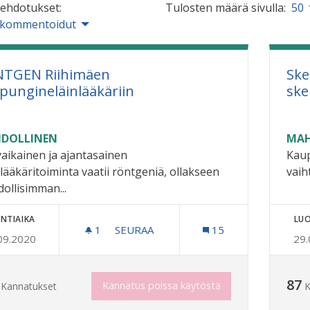
 ehdotukset:
Tulosten määrä sivulla:
50
 kommentoidut
TGEN Riihimäen
Ske
pungineläinlääkäriin
skei
DOLLINEN
MAH
aikainen ja ajantasainen
Kaup
nlääkäritoiminta vaatii röntgeniä, ollakseen
vaih
ollisimman...
NTIAIKA
LUO
1
1 SEURAAJA
SEURAA
15
09.2020
29.
RÖNTGEN RIIHIMÄEN KAUPUNGINELÄ
87
Kannatus poissa käytöstä
Kannatukset
K