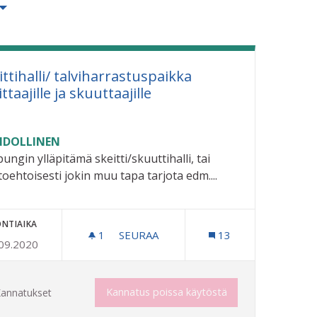
ittihalli/ talviharrastuspaikka
ttaajille ja skuuttaajille
DOLLINEN
ungin ylläpitämä skeitti/skuuttihalli, tai
toehtoisesti jokin muu tapa tarjota edm....
NTIAIKA
1
1 SEURAAJA
SEURAA
13
09.2020
INLÄÄKÄRIIN
SKEITTIHALLI/ TALVIHARRASTUSPAIKK
Kannatus poissa käytöstä
annatukset