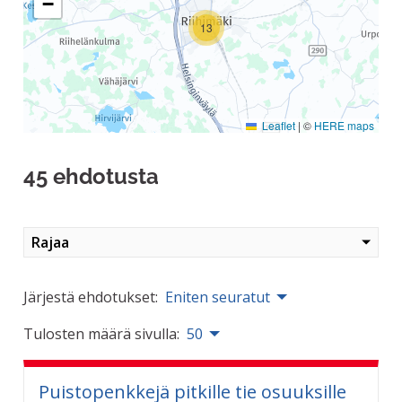
−
13
Leaflet
|
©
HERE maps
45 ehdotusta
Rajaa
Järjestä ehdotukset:
Eniten seuratut
Tulosten määrä sivulla:
50
Puistopenkkejä pitkille tie osuuksille