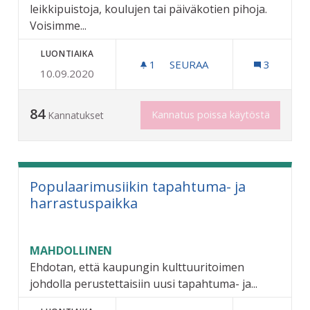
leikkipuistoja, koulujen tai päiväkotien pihoja.
Voisimme...
LUONTIAIKA
1
1 SEURAAJA
SEURAA
3
10.09.2020
ASKEL KOHTI ESTEETTÖMI
84
Kannatus poissa käytöstä
Kannatukset
Populaarimusiikin tapahtuma- ja
harrastuspaikka
MAHDOLLINEN
Ehdotan, että kaupungin kulttuuritoimen
johdolla perustettaisiin uusi tapahtuma- ja...