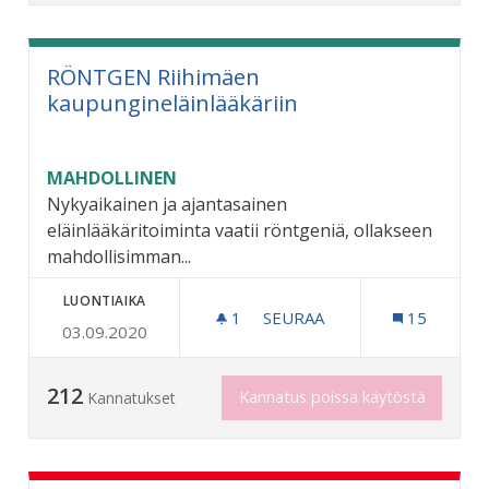
RÖNTGEN Riihimäen
kaupungineläinlääkäriin
MAHDOLLINEN
Nykyaikainen ja ajantasainen
eläinlääkäritoiminta vaatii röntgeniä, ollakseen
mahdollisimman...
LUONTIAIKA
1
1 SEURAAJA
SEURAA
15
03.09.2020
RÖNTGEN RIIHIMÄEN KAUP
212
Kannatus poissa käytöstä
Kannatukset