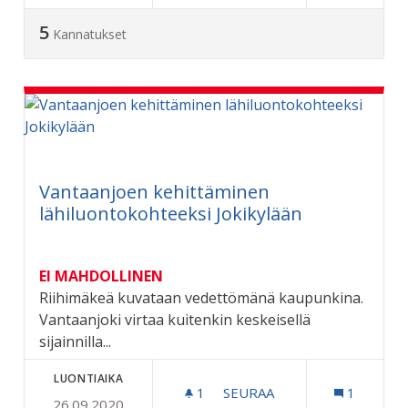
5
Kannatukset
Vantaanjoen kehittäminen
lähiluontokohteeksi Jokikylään
EI MAHDOLLINEN
Riihimäkeä kuvataan vedettömänä kaupunkina.
Vantaanjoki virtaa kuitenkin keskeisellä
sijainnilla...
LUONTIAIKA
1
1 SEURAAJA
SEURAA
1
26.09.2020
VANTAANJOEN KEHITTÄMI