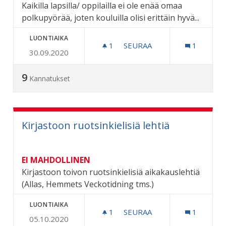
Kaikilla lapsilla/ oppilailla ei ole enää omaa
polkupyörää, joten kouluilla olisi erittäin hyvä...
LUONTIAIKA
1
1 SEURAAJA
SEURAA
1
30.09.2020
OPPILAILLE LAINAPYÖRIÄ 
9
Kannatukset
Kirjastoon ruotsinkielisiä lehtiä
EI MAHDOLLINEN
Kirjastoon toivon ruotsinkielisiä aikakauslehtiä
(Allas, Hemmets Veckotidning tms.)
LUONTIAIKA
1
1 SEURAAJA
SEURAA
1
05.10.2020
KIRJASTOON RUOTSINKIELI