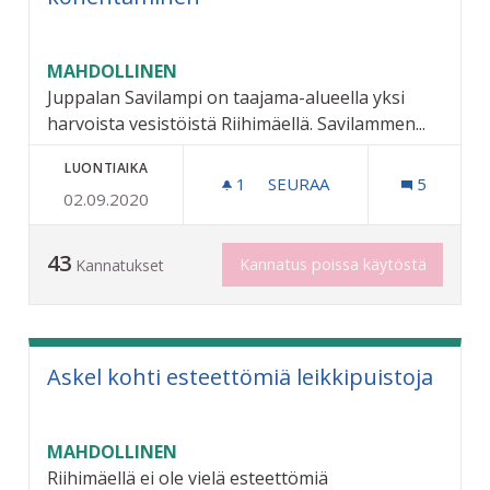
MAHDOLLINEN
Juppalan Savilampi on taajama-alueella yksi
harvoista vesistöistä Riihimäellä. Savilammen...
LUONTIAIKA
1
1 SEURAAJA
SEURAA
5
02.09.2020
JUPPALAN SAVILAMMEN Y
43
Kannatus poissa käytöstä
Kannatukset
Askel kohti esteettömiä leikkipuistoja
MAHDOLLINEN
Riihimäellä ei ole vielä esteettömiä