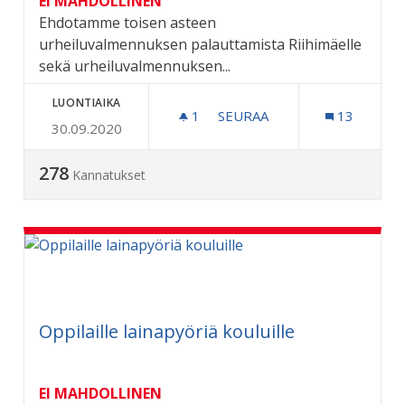
EI MAHDOLLINEN
Ehdotamme toisen asteen
urheiluvalmennuksen palauttamista Riihimäelle
sekä urheiluvalmennuksen...
LUONTIAIKA
1
1 SEURAAJA
SEURAA
13
30.09.2020
TOISEN ASTEEN URHEILUVA
278
Kannatukset
Oppilaille lainapyöriä kouluille
EI MAHDOLLINEN