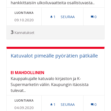
hankkittaisiin ulkoiluvaatteita osallistuvasta...
LUONTIAIKA
1
1 SEURAAJA
SEURAA
0
09.10.2020
VARHAISKASVATUKSEN TYÖ
3
Kannatukset
Katuvalot pimeälle pyörätien pätkälle
EI MAHDOLLINEN
Kauppakujalle katuvalo kirjaston ja K-
Supermarketin väliin. Kaupungin itäosista
tulevat...
LUONTIAIKA
1
1 SEURAAJA
SEURAA
0
04.09.2020
KATUVALOT PIMEÄLLE PY