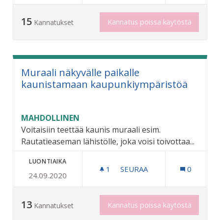
15
Kannatus poissa käytöstä
Kannatukset
Muraali näkyvälle paikalle
kaunistamaan kaupunkiympäristöä
MAHDOLLINEN
Voitaisiin teettää kaunis muraali esim.
Rautatieaseman lähistölle, joka voisi toivottaa...
LUONTIAIKA
1
1 SEURAAJA
SEURAA
0
24.09.2020
MURAALI NÄKYVÄLLE PAI
13
Kannatus poissa käytöstä
Kannatukset