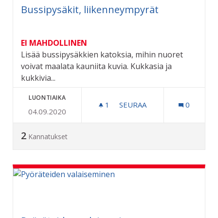
Bussipysäkit, liikenneympyrät
EI MAHDOLLINEN
Lisää bussipysäkkien katoksia, mihin nuoret
voivat maalata kauniita kuvia. Kukkasia ja
kukkivia...
LUONTIAIKA
1
1 SEURAAJA
SEURAA
0
04.09.2020
BUSSIPYSÄKIT, LIIKENNE
2
Kannatukset