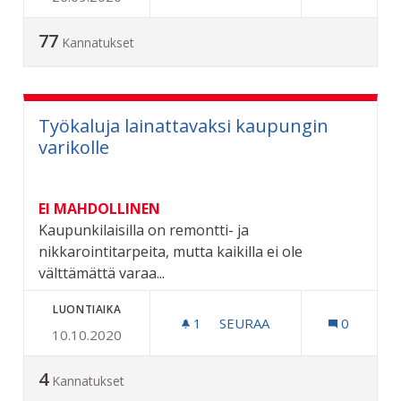
77
Kannatukset
Työkaluja lainattavaksi kaupungin
varikolle
EI MAHDOLLINEN
Kaupunkilaisilla on remontti- ja
nikkarointitarpeita, mutta kaikilla ei ole
välttämättä varaa...
LUONTIAIKA
1
1 SEURAAJA
SEURAA
0
10.10.2020
TYÖKALUJA LAINATTAVAKS
4
Kannatukset