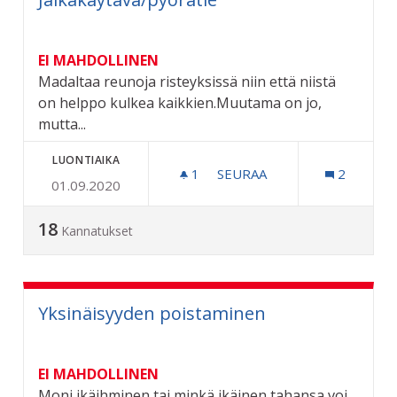
EI MAHDOLLINEN
Madaltaa reunoja risteyksissä niin että niistä
on helppo kulkea kaikkien.Muutama on jo,
mutta...
LUONTIAIKA
1
1 SEURAAJA
SEURAA
2
01.09.2020
JALKAKÄYTÄVÄ/PYÖRÄTIE
18
Kannatukset
Yksinäisyyden poistaminen
EI MAHDOLLINEN
Moni ikäihminen tai minkä ikäinen tahansa voi