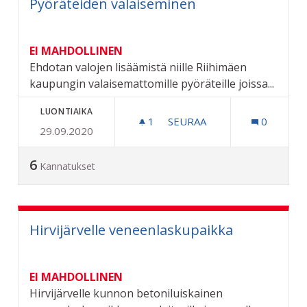
Pyöräteiden valaiseminen
EI MAHDOLLINEN
Ehdotan valojen lisäämistä niille Riihimäen
kaupungin valaisemattomille pyöräteille joissa...
LUONTIAIKA
1
1 SEURAAJA
SEURAA
0
29.09.2020
PYÖRÄTEIDEN VALAISEMI
6
Kannatukset
Hirvijärvelle veneenlaskupaikka
EI MAHDOLLINEN
Hirvijärvelle kunnon betoniluiskainen