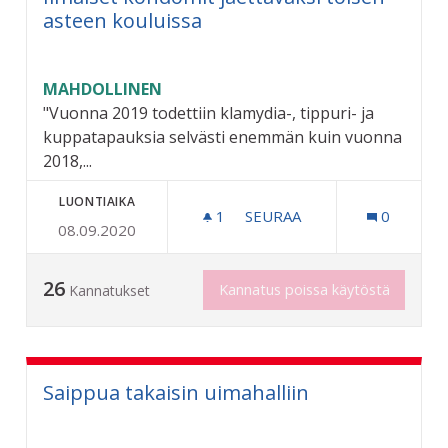
asteen kouluissa
MAHDOLLINEN
"Vuonna 2019 todettiin klamydia-, tippuri- ja
kuppatapauksia selvästi enemmän kuin vuonna
2018,...
LUONTIAIKA
1
1 SEURAAJA
SEURAA
0
08.09.2020
ILMAISET KONDOMIT JAET
26
Kannatus poissa käytöstä
Kannatukset
Saippua takaisin uimahalliin