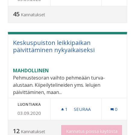
45
Kannatukset
Keskuspuiston leikkipaikan
päivittäminen nykyaikaiseksi
MAHDOLLINEN
Pehmustesoran vaihto pehmeään turva-
alustaan. Kiipeilytelineiden yms. lelujen
päivittäminen, maan...
LUONTIAIKA
1
1 SEURAAJA
SEURAA
0
03.09.2020
KESKUSPUISTON LEIKKIPA
12
Kannatus poissa käytöstä
Kannatukset