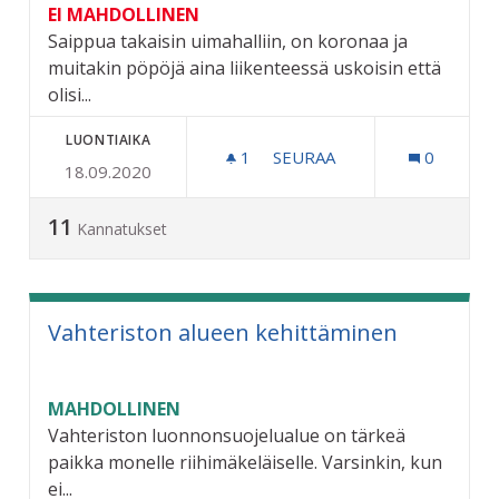
EI MAHDOLLINEN
Saippua takaisin uimahalliin, on koronaa ja
muitakin pöpöjä aina liikenteessä uskoisin että
olisi...
LUONTIAIKA
1
1 SEURAAJA
SEURAA
0
18.09.2020
SAIPPUA TAKAISIN UIMAHA
11
Kannatukset
Vahteriston alueen kehittäminen
MAHDOLLINEN
Vahteriston luonnonsuojelualue on tärkeä
paikka monelle riihimäkeläiselle. Varsinkin, kun
ei...