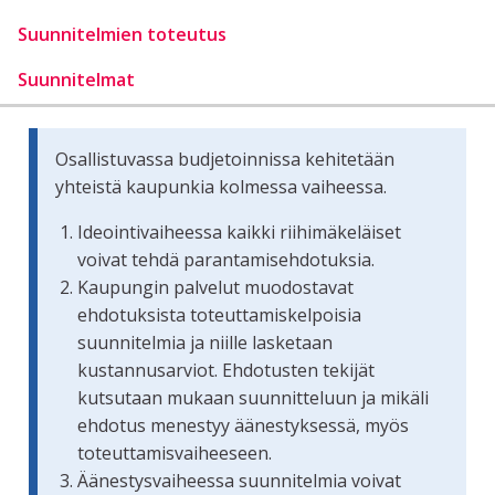
Suunnitelmien toteutus
Suunnitelmat
Osallistuvassa budjetoinnissa kehitetään
yhteistä kaupunkia kolmessa vaiheessa.
Ideointivaiheessa kaikki riihimäkeläiset
voivat tehdä parantamisehdotuksia.
Kaupungin palvelut muodostavat
ehdotuksista toteuttamiskelpoisia
suunnitelmia ja niille lasketaan
kustannusarviot. Ehdotusten tekijät
kutsutaan mukaan suunnitteluun ja mikäli
ehdotus menestyy äänestyksessä, myös
toteuttamisvaiheeseen.
Äänestysvaiheessa suunnitelmia voivat