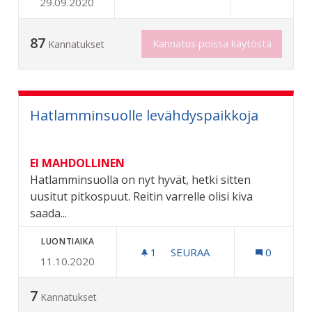
29.09.2020
SKEITTIHALLI/ TALVIHARRA
87
Kannatus poissa käytöstä
Kannatukset
Hatlamminsuolle levähdyspaikkoja
EI MAHDOLLINEN
Hatlamminsuolla on nyt hyvät, hetki sitten
uusitut pitkospuut. Reitin varrelle olisi kiva
saada...
LUONTIAIKA
1
1 SEURAAJA
SEURAA
0
11.10.2020
HATLAMMINSUOLLE LEVÄH
7
Kannatukset