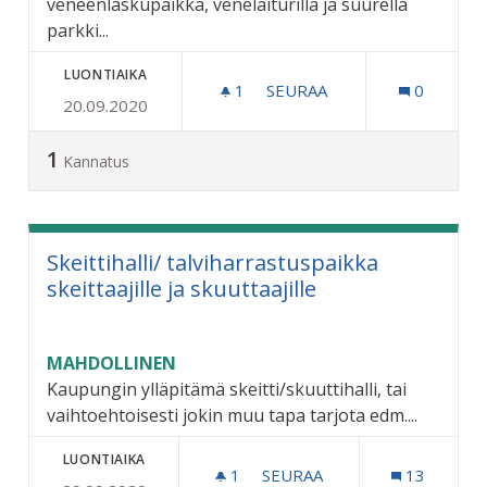
veneenlaskupaikka, venelaiturilla ja suurella
parkki...
LUONTIAIKA
1
1 SEURAAJA
SEURAA
0
20.09.2020
HIRVIJÄRVELLE VENEENLA
1
Kannatus
Skeittihalli/ talviharrastuspaikka
skeittaajille ja skuuttaajille
MAHDOLLINEN
Kaupungin ylläpitämä skeitti/skuuttihalli, tai
vaihtoehtoisesti jokin muu tapa tarjota edm....
LUONTIAIKA
1
1 SEURAAJA
SEURAA
13