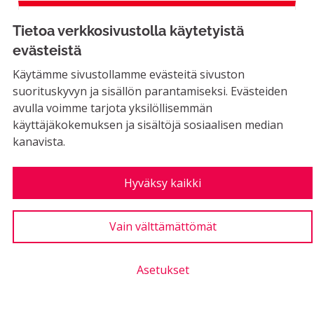
Lemmenmäen yleisilme
Tietoa verkkosivustolla käytetyistä
evästeistä
EI MAHDOLLINEN
Käytämme sivustollamme evästeitä sivuston
Heinää kasvava pelto Lemmenmäentie2:n ja
suorituskyvyn ja sisällön parantamiseksi. Evästeiden
Kyllikinpolun välissä nurmikentäksi,koska
avulla voimme tarjota yksilöllisemmän
pellon läpi...
käyttäjäkokemuksen ja sisältöjä sosiaalisen median
kanavista.
LUONTIAIKA
1
1 SEURAAJA
SEURAA
0
07.10.2020
LEMMENMÄEN YLEISILME
Hyväksy kaikki
1
Kannatus
Vain välttämättömät
Asetukset
Lähiopastus kaupunkialueelle