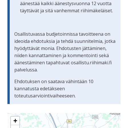
äänestää kaikki äänestysvuonna 12 vuotta
täyttävät ja sitä vanhemmat riihimäkeläiset.
Osallistuvassa budjetoinnissa tavoitteena on
ideoida ehdotuksia ja tehdä suunnitelmia, jotka
hyödyttävät monia. Ehdotusten jättäminen,
niiden kannattaminen ja kommentointi sekä
äänestäminen tapahtuvat osallistu.riihimaki.fi
palvelussa.
Ehdotuksen on saatava vähintään 10
kannatusta edetäkseen
toteutusarviointivaiheeseen.
Seuraavassa elementissä on kartta, joka esittää tämän siv
+