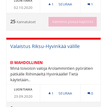
LUONTIAIKA
1
1 SEURAAJA
SEURAA
1
02.10.2020
POPULAARIMUSIIKIN TAPA
25
Kannatus poissa käytöstä
Kannatukset
Valaistus Riksu-Hyvinkää välille
EI MAHDOLLINEN
Minä toivoisin valoja Arolammintien pyörätien
pätkälle Riihimäeltä Hyvinkäälle! Tietä
käytetään...
LUONTIAIKA
1
1 SEURAAJA
SEURAA
0
23.09.2020
VALAISTUS RIKSU-HYVINKÄ