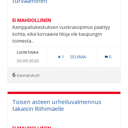
turvaaminen
EI MAHDOLLINEN
Kamppailukeskuksen vuokrasopimus päättyy
kohta, eikä korvaavia tiloja ole kaupungin
toimesta...
LUONTIAIKA
1
1 SEURAAJA
SEURAA
0
30.09.2020
KAMPPAILUKESKUKSEN TO
6
Kannatukset
Toisen asteen urheiluvalmennus
takaisin Riihimäelle