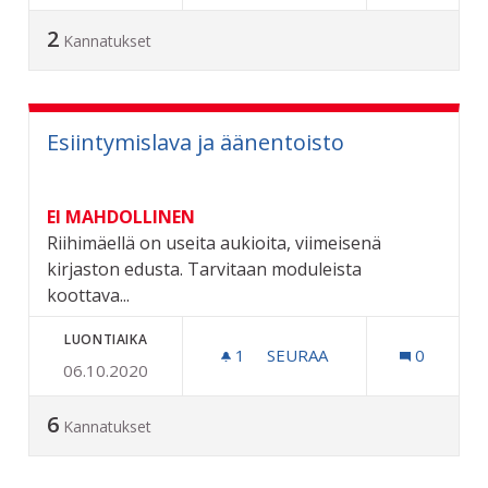
2
Kannatukset
Esiintymislava ja äänentoisto
EI MAHDOLLINEN
Riihimäellä on useita aukioita, viimeisenä
kirjaston edusta. Tarvitaan moduleista
koottava...
LUONTIAIKA
1
1 SEURAAJA
SEURAA
0
06.10.2020
ESIINTYMISLAVA JA ÄÄNEN
6
Kannatukset