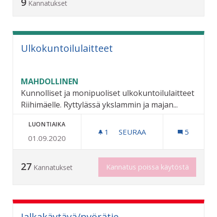
9
Kannatukset
Ulkokuntoilulaitteet
MAHDOLLINEN
Kunnolliset ja monipuoliset ulkokuntoilulaitteet
Riihimäelle. Ryttylässä ykslammin ja majan...
LUONTIAIKA
1
1 SEURAAJA
SEURAA
5
01.09.2020
ULKOKUNTOILULAITTEET
27
Kannatus poissa käytöstä
Kannatukset
Jalkakäytävä/pyörätie