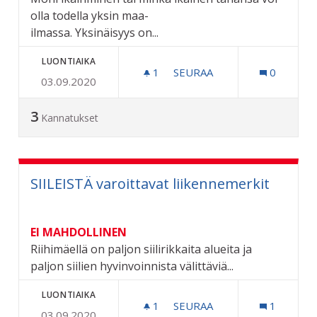
olla todella yksin maa-
ilmassa. Yksinäisyys on...
LUONTIAIKA
1
1 SEURAAJA
SEURAA
0
03.09.2020
YKSINÄISYYDEN POISTAMI
3
Kannatukset
SIILEISTÄ varoittavat liikennemerkit
EI MAHDOLLINEN
Riihimäellä on paljon siilirikkaita alueita ja
paljon siilien hyvinvoinnista välittäviä...
LUONTIAIKA
1
1 SEURAAJA
SEURAA
1
03.09.2020
SIILEISTÄ VAROITTAVAT L