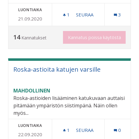
LUONTIAIKA
1
1 SEURAAJA
SEURAA
3
21.09.2020
VAHTERISTON ALUEEN KE
14
Kannatus poissa käytöstä
Kannatukset
Roska-astioita katujen varsille
MAHDOLLINEN
Roska-astioiden lisääminen katukuvaan auttaisi
pitämään ympäristön siistimpänä. Näin ollen
myös...
LUONTIAIKA
1
1 SEURAAJA
SEURAA
0
22.09.2020
ROSKA-ASTIOITA KATUJEN 