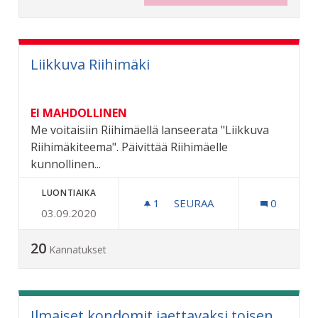
Liikkuva Riihimäki
EI MAHDOLLINEN
Me voitaisiin Riihimäellä lanseerata "Liikkuva
Riihimäkiteema". Päivittää Riihimäelle
kunnollinen...
LUONTIAIKA
1
1 SEURAAJA
SEURAA
0
03.09.2020
LIIKKUVA RIIHIMÄKI
20
Kannatukset
Ilmaiset kondomit jaettavaksi toisen