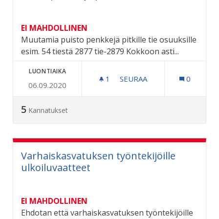
EI MAHDOLLINEN
Muutamia puisto penkkejä pitkille tie osuuksille
esim. 54 tiestä 2877 tie-2879 Kokkoon asti...
LUONTIAIKA
1
1 SEURAAJA
SEURAA
0
06.09.2020
PUISTOPENKKEJÄ PITKILLE
5
Kannatukset
Varhaiskasvatuksen työntekijöille
ulkoiluvaatteet
EI MAHDOLLINEN
Ehdotan että varhaiskasvatuksen työntekijöille