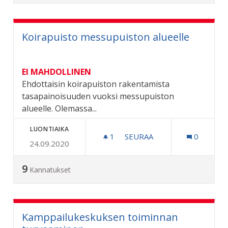
Koirapuisto messupuiston alueelle
EI MAHDOLLINEN
Ehdottaisin koirapuiston rakentamista
tasapainoisuuden vuoksi messupuiston
alueelle. Olemassa...
LUONTIAIKA
1
1 SEURAAJA
SEURAA
0
24.09.2020
KOIRAPUISTO MESSUPUIS
9
Kannatukset
Kamppailukeskuksen toiminnan