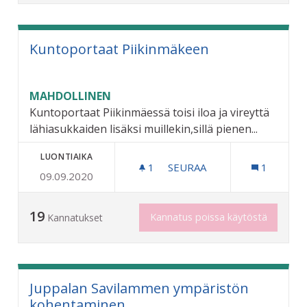
Kuntoportaat Piikinmäkeen
MAHDOLLINEN
Kuntoportaat Piikinmäessä toisi iloa ja vireyttä
lähiasukkaiden lisäksi muillekin,sillä pienen...
LUONTIAIKA
1
1 SEURAAJA
SEURAA
1
09.09.2020
KUNTOPORTAAT PIIKINM
19
Kannatus poissa käytöstä
Kannatukset
Juppalan Savilammen ympäristön
kohentaminen